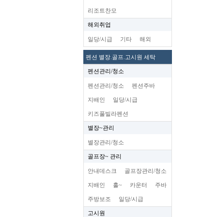
리조트찬모
해외취업
일당/시급
기타
해외
펜션 별장.골프.고시원 세탁
펜션관리/청소
펜션관리/청소
펜션주바
지배인
일당/시급
키즈풀빌라펜션
별장~관리
별장관리/청소
골프장~ 관리
안내데스크
골프장관리/청소
지배인
홀~
카운터
주바
주방보조
일당/시급
고시원