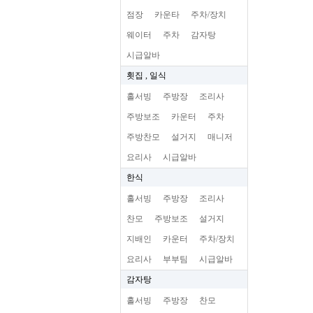
점장
카운타
주차/장치
웨이터
주차
감자탕
시급알바
횟집 , 일식
홀서빙
주방장
조리사
주방보조
카운터
주차
주방찬모
설거지
매니저
요리사
시급알바
한식
홀서빙
주방장
조리사
찬모
주방보조
설거지
지배인
카운터
주차/장치
요리사
부부팀
시급알바
감자탕
홀서빙
주방장
찬모