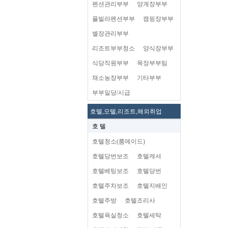
펜션관리부부
양계장부부
플빌라펜션부부
캠핑장부부
별장관리부부
리조트부부청소
양식장부부
식당직원부부
목장부부팀
채소농장부부
기타부부
부부일당/시급
호텔,모텔,리조트,해외취업
호 텔
호텔청소(룸메이드)
호텔당번보조
호텔캐셔
호텔베팅보조
호텔당번
호텔주차보조
호텔지배인
호텔주방
호텔조리사
호텔욕실청소
호텔세탁