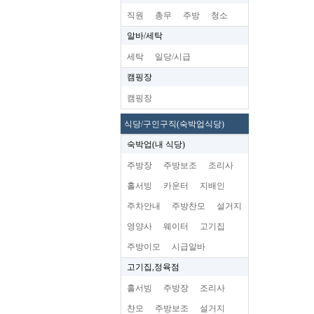
직원
총무
주방
청소
알바/세탁
세탁
일당/시급
캠핑장
캠핑장
식당/구인구직(숙박업식당)
숙박업(내 식당)
주방장
주방보조
조리사
홀서빙
카운터
지배인
주차안내
주방찬모
설거지
영양사
웨이터
고기집
주방이모
시급알바
고기집,정육점
홀서빙
주방장
조리사
찬모
주방보조
설거지