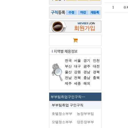
1
※
전국
서울
경기
인천
부산
대구
광주
대전
울산
강원
경남
경북
전남
전북
충남
충북
제주
세종
해외
부부팀취업구인구직~~
부부팀취업 구인구직
호텔청소부부
농장부부팀
모텔청소부부
양돈장부부