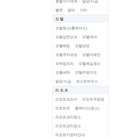
호텔식기세척
일당/시급
벨맨
알바
기타
모 텔
모텔청소(룸메이드)
모텔당번보조
모텔캐셔
모텔베팅
모텔당번
모텔주차보조
모텔지배인
숙박업조리
모텔욕실청소
모텔세탁
모텔주방이모
일당/시급
게스트하우스
리 조 트
리조트조리사
리조트주방장
리조트주
룸메이드(청소)
리조트관리청소
리조트관리청소
리조트카운터안내