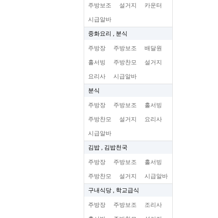
주방보조
설거지
카운터
시급알바
중화요리 , 분식
주방장
주방보조
배달원
홀서빙
주방찬모
설거지
요리사
시급알바
분식
주방장
주방보조
홀서빙
주방찬모
설거지
요리사
시급알바
김밥 , 김밥천국
주방장
주방보조
홀서빙
주방찬모
설거지
시급알바
구내식당 , 학교급식
주방장
주방보조
조리사