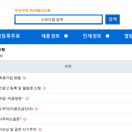
구인구직 직거래사이트
직등록무료
채용정보
인재정보
열
사항
이지
제목
 회원가입 방법
인광고 등록 및 열람권 신청
취업~처음방문~
도우미(이용요금안내)
자주하는질문?
이피싱 및 금전 사기주의