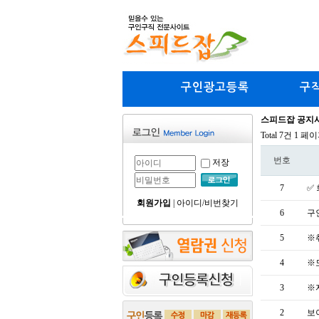
구인광고등록
구
스피드잡 공지
Total 7건
1 페
번호
저장
7
✅
회원가입
|
아이디/비번찾기
6
구
5
※
4
※
3
※
2
보