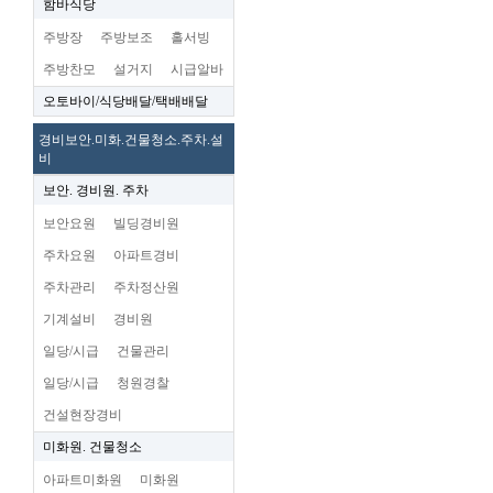
함바식당
주방장
주방보조
홀서빙
주방찬모
설거지
시급알바
오토바이/식당배달/택배배달
경비보안.미화.건물청소.주차.설
비
보안. 경비원. 주차
보안요원
빌딩경비원
주차요원
아파트경비
주차관리
주차정산원
기계설비
경비원
일당/시급
건물관리
일당/시급
청원경찰
건설현장경비
미화원. 건물청소
아파트미화원
미화원