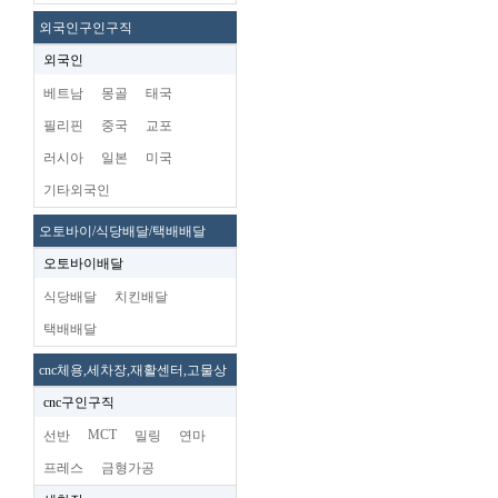
외국인구인구직
외국인
베트남
몽골
태국
필리핀
중국
교포
러시아
일본
미국
기타외국인
오토바이/식당배달/택배배달
오토바이배달
식당배달
치킨배달
택배배달
cnc체용,세차장,재활센터,고물상
cnc구인구직
MCT
선반
밀링
연마
프레스
금형가공