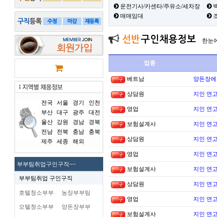
운전기사/카센타/주유소/세차장
백
매매임대
선반
구인채용정보
한눈
업종
베트남
양돈장에
상담원
지인 연고
전국
서울
경기
인천
영업
지인 연고
부산
대구
광주
대전
울산
강원
경남
경북
보험설계사
지인 연고
전남
전북
충남
충북
상담원
지인 연고
제주
세종
해외
영업
지인 연고
부부팀취업구인구직~~
보험설계사
지인 연고
부부팀취업 구인구직
상담원
지인 연고
호텔청소부부
농장부부팀
영업
지인 연고
모텔청소부부
양돈장부부
보험설계사
지인 연고