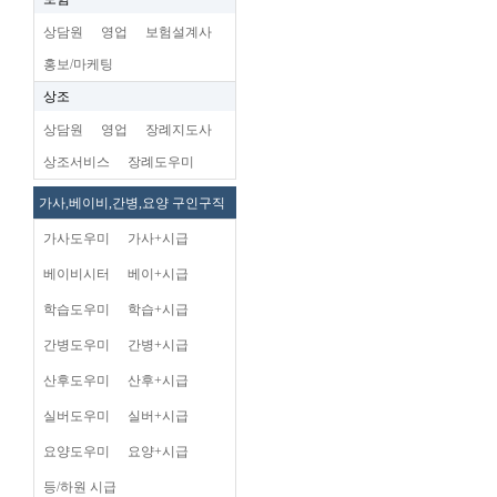
상담원
영업
보험설계사
홍보/마케팅
상조
상담원
영업
장례지도사
상조서비스
장례도우미
가사,베이비,간병,요양 구인구직
가사도우미
가사+시급
베이비시터
베이+시급
학습도우미
학습+시급
간병도우미
간병+시급
산후도우미
산후+시급
실버도우미
실버+시급
요양도우미
요양+시급
등/하원 시급