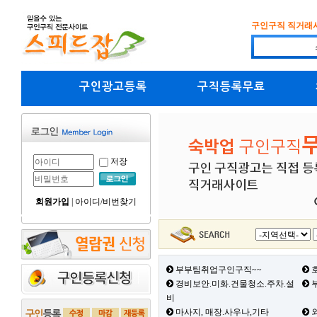
구인구직 직거래
구인광고등록
구직등록무료
저장
회원가입
|
아이디/비번찾기
부부팀취업구인구직~~
호
경비보안.미화.건물청소.주차.설
부
비
마사지, 매장.사우나,기타