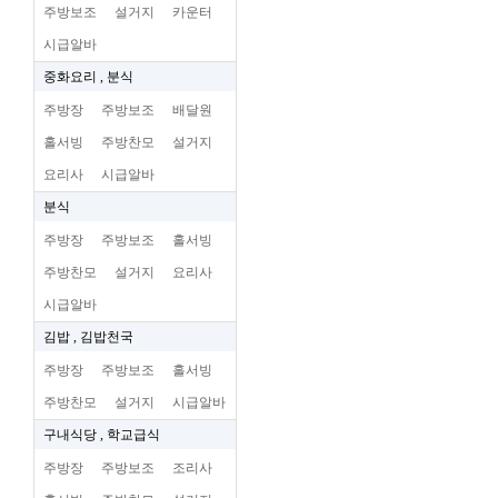
주방보조
설거지
카운터
시급알바
중화요리 , 분식
주방장
주방보조
배달원
홀서빙
주방찬모
설거지
요리사
시급알바
분식
주방장
주방보조
홀서빙
주방찬모
설거지
요리사
시급알바
김밥 , 김밥천국
주방장
주방보조
홀서빙
주방찬모
설거지
시급알바
구내식당 , 학교급식
주방장
주방보조
조리사