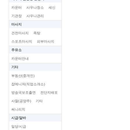
카운터
사우나청소
세신
기관장
사우나관리
마사지
건전마사지
족탕
스포츠마사지
피부마사지
주유소
카운터안내
기타
부동산(중개인)
잡메니저(직업소개소)
방송국보조출연
전단지배포
사찰(공양주)
기타
써니리치
시급/알바
일당/시급