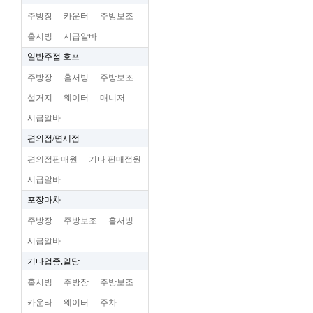
주방장
카운터
주방보조
홀서빙
시급알바
일반주점.호프
주방장
홀서빙
주방보조
설거지
웨이터
매니저
시급알바
편의점/면세점
편의점판매원
기타 판매점원
시급알바
포장마차
주방장
주방보조
홀서빙
시급알바
기타업종,일당
홀서빙
주방장
주방보조
카운타
웨이터
주차