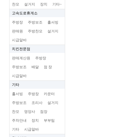
찬모
설거지
장치
기타~
고속도로휴게소
주방장
주방보조
홀서빙
판매원
주방찬모
설거지
시급알바
치킨전문점
판매계산원
주방장
주방보조
배달
점 장
시급알바
기타
홀서빙
주방장
카운터
주방보조
조리사
설거지
찬모
영양사
점장
주차안내
장치
부부팀
기타
시급알바