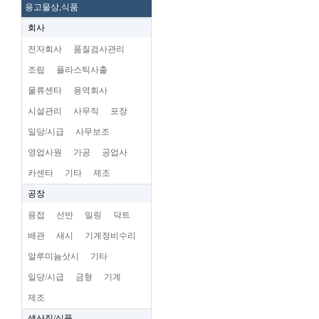
용고물상,식품
회사
전자회사
품질검사관리
조립
플라스틱사출
물류센타
용역회사
시설관리
사무직
포장
일당/시급
사무보조
영업사원
가공
공업사
카센타
기타
제조
공장
용접
선반
밀링
닥트
배관
새시
기계정비수리
알루미늄삿시
기타
일당/시급
금형
기계
제조
생산직/식품