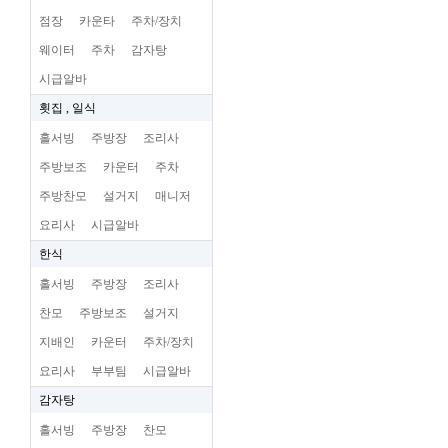
점장
카운타
주차/장치
웨이터
주차
감자탕
시급알바
횟집 , 일식
홀서빙
주방장
조리사
주방보조
카운터
주차
주방찬모
설거지
매니저
요리사
시급알바
한식
홀서빙
주방장
조리사
찬모
주방보조
설거지
지배인
카운터
주차/장치
요리사
부부팀
시급알바
감자탕
홀서빙
주방장
찬모