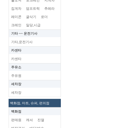
불도저
포크레인
지게차
집게차
덤프트럭
추레라
레미콘
굴삭기
로더
크레인
일당,시급
기타 ~~ 운전기사
기타,운전기사
카센타
카센타
주유소
주유원
세차장
세차장
백화점, 마트, 슈퍼, 편의점
백화점
편매원
캐셔
진열