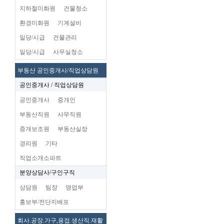
지하철미화원
건물청소
환경미화원
기계설비
일당/시급
건물관리
일당/시급
사무실청소
부동산 공인중개사/직업상담원
공인중개사 / 직업상담원
공인중개사
중개인
부동산직원
사무직원
중개보조원
부동산실장
경리원
기타
직업소개소파트
분양상담사/구인구직
상담원
팀장
영업부
홍보부/전단지배포
회사.공장.가구,용접.생산직.재활