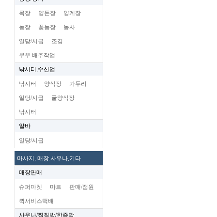
목장
양돈장
양계장
농장
꽃농장
농사
일당/시급
조경
무우 배추작업
낚시터,수산업
낚시터
양식장
가두리
일당/시급
굴양식장
낚시터
알바
일당/시급
마사지, 매장.사우나,기타
매장판매
슈퍼마켓
마트
판매/점원
퀵서비스택배
사우나/찜질방/한증막