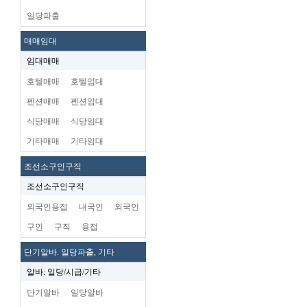
일당파출
매매임대
임대매매
호텔매매
호텔임대
펜션매매
펜션임대
식당매매
식당임대
기타매매
기타임대
조선소구인구직
조선소구인구직
외국인용접
내국인
외국인
구인
구직
용접
단기알바. 일당파출, 기타
알바: 일당/시급/기타
단기알바
일당알바