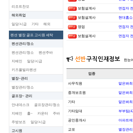
리조트찬모
보험설계사
면접자 
해외취업
보험설계사
현대홈쇼
일당/시급
기타
해외
영업
면접자 
펜션 별장.골프.고시원 세탁
보험설계사
면접자 
펜션관리/청소
펜션관리/청소
펜션주바
선반
구직인재정보
한눈
지배인
일당/시급
키즈풀빌라펜션
업종
별장~관리
사무직원
맡은봐최
별장관리/청소
중개보조원
맡은봐최
골프장~ 관리
기타
맡은봐최
안내데스크
골프장관리/청소
기타임대
부부팀(42
지배인
홀~
카운터
주바
공인중개사
아파트에
주방보조
일당/시급
교포
별장관리
고시원