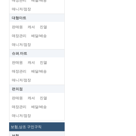
매장관리
배달/배송
매니저/점장
대형마트
판매원
캐셔
진열
매장관리
배달/배송
매니저/점장
슈펴.마트
판매원
캐셔
진열
매장관리
배달/배송
매니저/점장
편의점
판매원
캐셔
진열
매장관리
배달/배송
매니저/점장
보험,상조 구인구직
보험