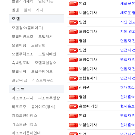
호텔식기세척
일당/시급
영업
새로운 
벨맨
알바
기타
보험설계사
새로운 
모 텔
영업
지인 연고
모텔청소(룸메이드)
보험설계사
지인 연고
모텔당번보조
모텔캐셔
영업
면접자 
모텔베팅
모텔당번
영업
면접자 
모텔주차보조
모텔지배인
보험설계사
면접자 
숙박업조리
모텔욕실청소
보험설계사
면접자 
모텔세탁
모텔주방이모
보험설계사
면접자 
일당/시급
게스트하우스
상담원
현대홈쇼
리 조 트
영업
현대홈쇼
리조트조리사
리조트주방장
홍보/마케팅
현대홈쇼
리조트주
룸메이드(청소)
리조트관리청소
영업
면접자 
리조트관리청소
보험설계사
현대홈쇼
리조트카운터안내
영업
면접자 