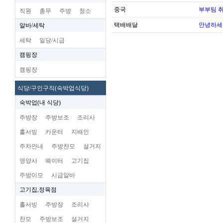
중국
부부팀 
직원
총무
주방
청소
택배배달
안녕하세
알바/세탁
세탁
일당/시급
캠핑장
캠핑장
식당/구인구직(숙박업식당)
숙박업(내 식당)
주방장
주방보조
조리사
홀서빙
카운터
지배인
주차안내
주방찬모
설거지
영양사
웨이터
고기집
주방이모
시급알바
고기집,정육점
홀서빙
주방장
조리사
찬모
주방보조
설거지