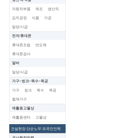
자동차부품
제조
생산직
김치공장
식품
가공
일당/시급
전자/휴대폰
휴대폰조립
반도체
휴대폰검사
알바
일당/시급
가구~씽크~목수~목공
가구
씽크
목수
목공
철재가구
재활용고물상
재활용센타
고물상
건설현장.단순노무.외국인인력
공사현장인력