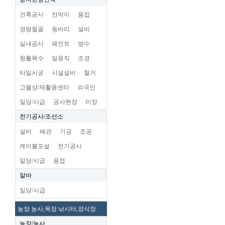
건축공사
칸막이
용접
경량철골
동바리
설비
실내공사
페인트
방수
형틀목수
일용직
조경
타일시공
시설설비
철거
고물상/재활용센타
외국인
일당/시급
공사현장
미장
전기공사/조선소
설비
배관
기공
조공
케이블포설
전기공사
일당/시급
용접
알바
일당/시급
농장.농사,목장.낚시터,양식장
농장/농사