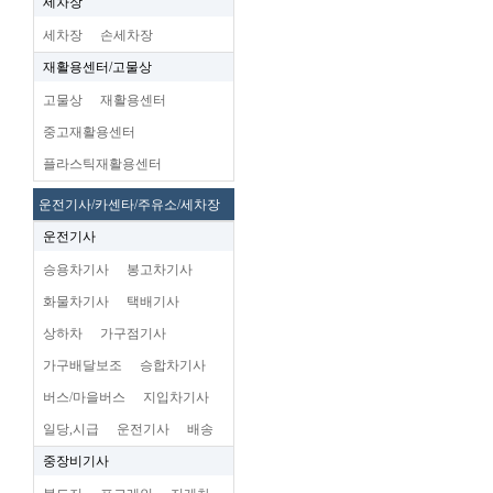
세차장
세차장
손세차장
재활용센터/고물상
고물상
재활용센터
중고재활용센터
플라스틱재활용센터
운전기사/카센타/주유소/세차장
운전기사
승용차기사
봉고차기사
화물차기사
택배기사
상하차
가구점기사
가구배달보조
승합차기사
버스/마을버스
지입차기사
일당,시급
운전기사
배송
중장비기사