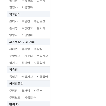
홀서빙
주방찬모
설거지
영양사
시급알바
학교급식
조리사
주방장
주방보조
홀서빙
주방찬모
설거지
영양사
시급알바
레스토랑 , 카페 커피
지배인
홀서빙
주방장
주방보조
카운터
주방찬모
설거지
웨이터
시급알바
정육점
종업원
배달기사
시급알바
커피전문점
주방장
홀서빙
카운터
주방보조
시급알바
빵/제과