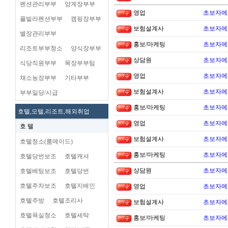
펜션관리부부
양계장부부
영업
초보자에
플빌라펜션부부
캠핑장부부
보험설계사
초보자에
별장관리부부
홍보/마케팅
초보자에
리조트부부청소
양식장부부
상담원
초보자에
식당직원부부
목장부부팀
영업
초보자에
채소농장부부
기타부부
보험설계사
초보자에
부부일당/시급
홍보/마케팅
초보자에
호텔,모텔,리조트,해외취업
영업
초보자에
호 텔
보험설계사
초보자에
호텔청소(룸메이드)
홍보/마케팅
초보자에
호텔당번보조
호텔캐셔
상담원
초보자에
호텔베팅보조
호텔당번
호텔주차보조
호텔지배인
영업
초보자에
호텔주방
호텔조리사
보험설계사
초보자에
호텔욕실청소
호텔세탁
홍보/마케팅
초보자에