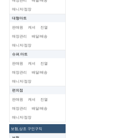
매장관리
배달/배송
매니저/점장
대형마트
판매원
캐셔
진열
매장관리
배달/배송
매니저/점장
슈펴.마트
판매원
캐셔
진열
매장관리
배달/배송
매니저/점장
편의점
판매원
캐셔
진열
매장관리
배달/배송
매니저/점장
보험,상조 구인구직
보험