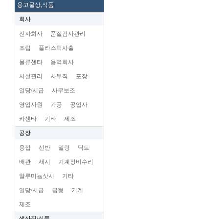
용고물상,식품
회사
전자회사
품질검사관리
조립
플라스틱사출
물류센타
용역회사
시설관리
사무직
포장
일당/시급
사무보조
영업사원
가공
공업사
카센타
기타
제조
공장
용접
선반
밀링
닥트
배관
새시
기계정비수리
알루미늄삿시
기타
일당/시급
금형
기계
제조
생산직/식품