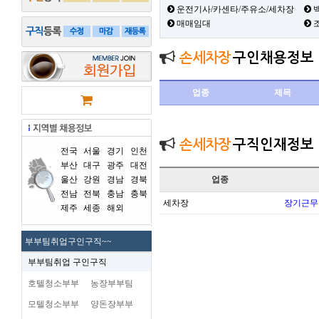
운전기사/카센타/주유소/세차장
백
매매임대
손세차장
구인채용정보
업종
제목
손세차장
구직인재정보
전국
서울
경기
인천
부산
대구
광주
대전
울산
강원
경남
경북
업종
전남
전북
충남
충북
세차장
장기근무
제주
세종
해외
부부팀취업구인구직~~
부부팀취업 구인구직
호텔청소부부
농장부부팀
모텔청소부부
양돈장부부