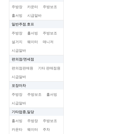
주방장
카운터
주방보조
홀서빙
시급알바
일반주점.호프
주방장
홀서빙
주방보조
설거지
웨이터
매니저
시급알바
편의점/면세점
편의점판매원
기타 판매점원
시급알바
포장마차
주방장
주방보조
홀서빙
시급알바
기타업종,일당
홀서빙
주방장
주방보조
카운타
웨이터
주차