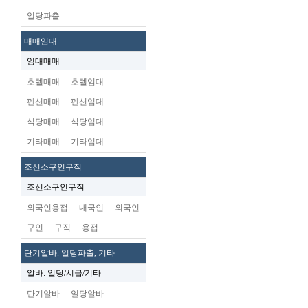
일당파출
매매임대
임대매매
호텔매매
호텔임대
펜션매매
펜션임대
식당매매
식당임대
기타매매
기타임대
조선소구인구직
조선소구인구직
외국인용접
내국인
외국인
구인
구직
용접
단기알바. 일당파출, 기타
알바: 일당/시급/기타
단기알바
일당알바