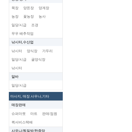
목장
양돈장
양계장
농장
꽃농장
농사
일당/시급
조경
무우 배추작업
낚시터,수산업
낚시터
양식장
가두리
일당/시급
굴양식장
낚시터
알바
일당/시급
마사지, 매장.사우나,기타
매장판매
슈퍼마켓
마트
판매/점원
퀵서비스택배
사우나/찜질방/한증막