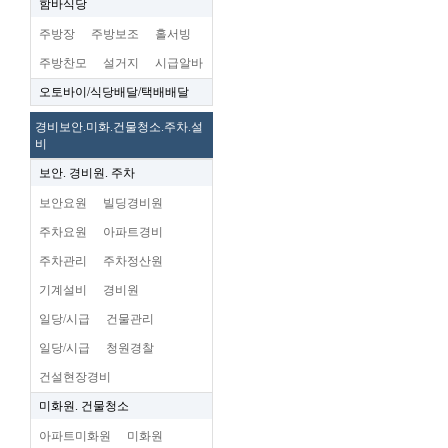
함바식당
주방장
주방보조
홀서빙
주방찬모
설거지
시급알바
오토바이/식당배달/택배배달
경비보안.미화.건물청소.주차.설
비
보안. 경비원. 주차
보안요원
빌딩경비원
주차요원
아파트경비
주차관리
주차정산원
기계설비
경비원
일당/시급
건물관리
일당/시급
청원경찰
건설현장경비
미화원. 건물청소
아파트미화원
미화원