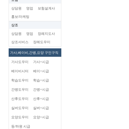
상담원
영업
보험설계사
홍보/마케팅
상조
상담원
영업
장례지도사
상조서비스
장례도우미
가사,베이비,간병,요양 구인구직
가사도우미
가사+시급
베이비시터
베이+시급
학습도우미
학습+시급
간병도우미
간병+시급
산후도우미
산후+시급
실버도우미
실버+시급
요양도우미
요양+시급
등/하원 시급