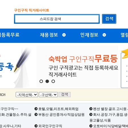
구인구직 직거래사이트
직등록무료
채용정보
인재정보
열
1
2
3
구인구직~~
호텔,모텔,리조트,해외취업
펜션 별장.골프.고시원
화.건물청소.주차.설
부동산 공인중개사/직업상담원
회사.공장.가구,용접.
용고물상,식품
장.사우나,기타
외국인구인구직
오토바이/식당배달/택