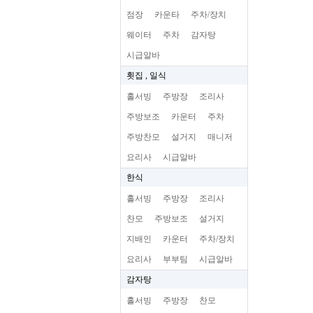
점장
카운타
주차/장치
웨이터
주차
감자탕
시급알바
횟집 , 일식
홀서빙
주방장
조리사
주방보조
카운터
주차
주방찬모
설거지
매니저
요리사
시급알바
한식
홀서빙
주방장
조리사
찬모
주방보조
설거지
지배인
카운터
주차/장치
요리사
부부팀
시급알바
감자탕
홀서빙
주방장
찬모