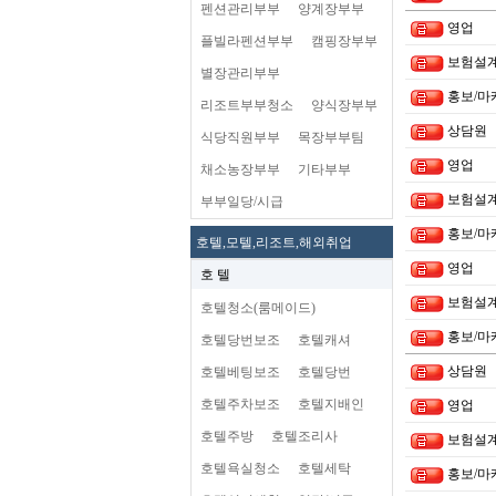
펜션관리부부
양계장부부
영업
플빌라펜션부부
캠핑장부부
보험설
별장관리부부
홍보/마
리조트부부청소
양식장부부
상담원
식당직원부부
목장부부팀
영업
채소농장부부
기타부부
보험설
부부일당/시급
홍보/마
호텔,모텔,리조트,해외취업
영업
호 텔
보험설
호텔청소(룸메이드)
홍보/마
호텔당번보조
호텔캐셔
상담원
호텔베팅보조
호텔당번
호텔주차보조
호텔지배인
영업
호텔주방
호텔조리사
보험설
호텔욕실청소
호텔세탁
홍보/마