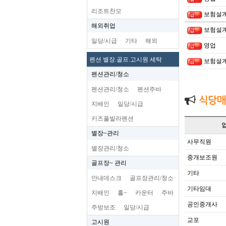
리조트찬모
보험설
해외취업
보험설
일당/시급
기타
해외
영업
펜션 별장.골프.고시원 세탁
보험설
펜션관리/청소
펜션관리/청소
펜션주바
식당매
지배인
일당/시급
키즈풀빌라펜션
별장~관리
사무직원
별장관리/청소
중개보조원
골프장~ 관리
기타
안내데스크
골프장관리/청소
기타임대
지배인
홀~
카운터
주바
공인중개사
주방보조
일당/시급
교포
고시원