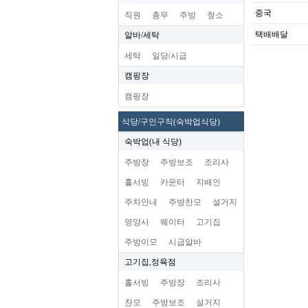
중국
직원
총무
주방
청소
택배배달
알바/세탁
세탁
일당/시급
캠핑장
캠핑장
식당/구인구직(숙박업식당)
숙박업(내 식당)
주방장
주방보조
조리사
홀서빙
카운터
지배인
주차안내
주방찬모
설거지
영양사
웨이터
고기집
주방이모
시급알바
고기집,정육점
홀서빙
주방장
조리사
찬모
주방보조
설거지