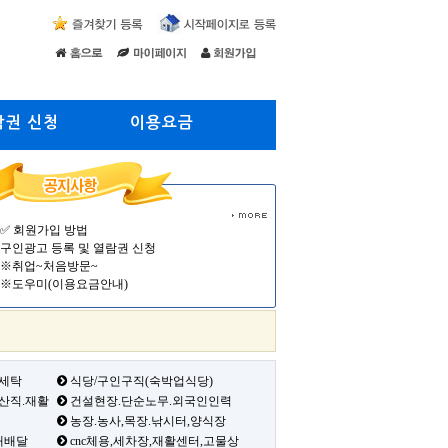
람권 신청
이용요금
✅ 회원가입 방법
구인광고 등록 및 열람권 신청
※취업~처음방문~
※도우미(이용요금안내)
 세탁
식당/구인구직(숙박업식당)
생산직.재활
건설현장.단순노무.외국인인력
농장.농사,목장.낚시터,양식장
배배달
cnc체용,세차장,재활센터,고물상