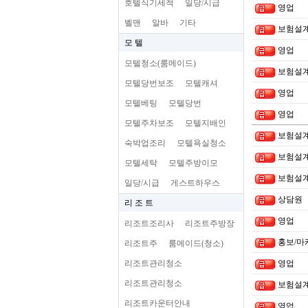
호텔식기세척
일당/시급
영업
벨맨
알바
기타
보험설
모 텔
영업
모텔청소(룸메이드)
보험설
모텔당번보조
모텔캐셔
영업
모텔베팅
모텔당번
영업
모텔주차보조
모텔지배인
보험설
숙박업조리
모텔욕실청소
보험설
모텔세탁
모텔주방이모
보험설
일당/시급
게스트하우스
상담원
리 조 트
영업
리조트조리사
리조트주방장
홍보/마
리조트주
룸메이드(청소)
리조트관리청소
영업
리조트관리청소
보험설
리조트카운터안내
영업