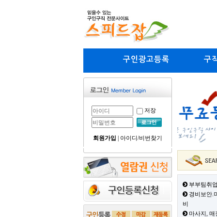
구인광고등록
구
저장
회원가입
|
아이디/비번찾기
부부팀취업
경비보안.미
비
마사지, 매