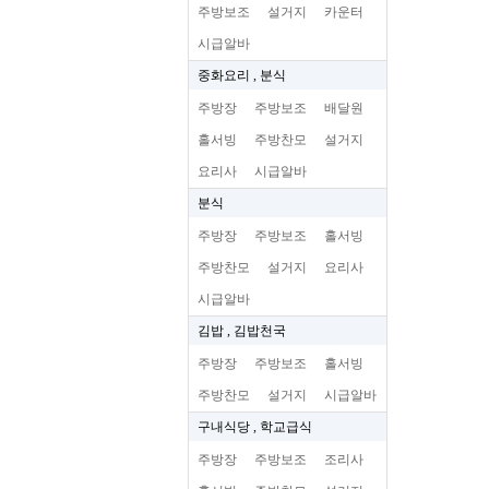
주방보조
설거지
카운터
시급알바
중화요리 , 분식
주방장
주방보조
배달원
홀서빙
주방찬모
설거지
요리사
시급알바
분식
주방장
주방보조
홀서빙
주방찬모
설거지
요리사
시급알바
김밥 , 김밥천국
주방장
주방보조
홀서빙
주방찬모
설거지
시급알바
구내식당 , 학교급식
주방장
주방보조
조리사