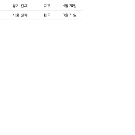
경기 전체
교포
4월 20일
서울 전체
한국
3월 21일