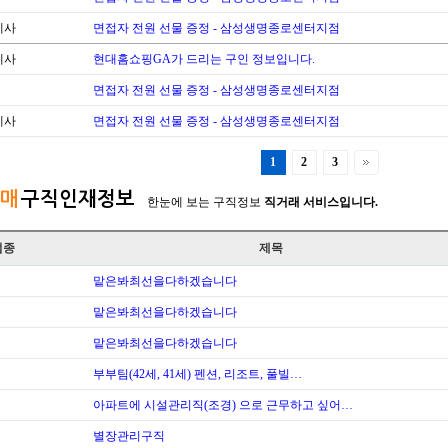
계사
면접자 전원 선물 증정 - 삼성생명종로센터지점
계사
현대홈쇼핑GA가 드리는 구인 정보입니다.
면접자 전원 선물 증정 - 삼성생명종로센터지점
계사
면접자 전원 선물 증정 - 삼성생명종로센터지점
1
2
3
매
구직인재정보
한눈에 보는 구직정보
직거래 서비스입니다.
업종
제목
맡은봐최선을다하겠습니다
맡은봐최선을다하겠습니다
맡은봐최선을다하겠습니다
부부팀(42세, 41세) 펜션, 리조트, 풀빌…
아파트에 시설관리직(조경) 으로 근무하고 싶어…
별장관리구직