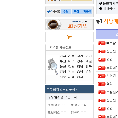
운전기사/
매매임대
식당매
베트남
상담원
전국
서울
경기
인천
영업
부산
대구
광주
대전
울산
강원
경남
경북
보험설
전남
전북
충남
충북
상담원
제주
세종
해외
영업
부부팀취업구인구직~~
보험설
부부팀취업 구인구직
상담원
호텔청소부부
농장부부팀
영업
모텔청소부부
양돈장부부
보험설