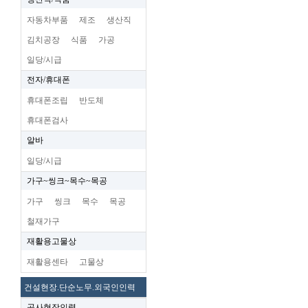
자동차부품
제조
생산직
김치공장
식품
가공
일당/시급
전자/휴대폰
휴대폰조립
반도체
휴대폰검사
알바
일당/시급
가구~씽크~목수~목공
가구
씽크
목수
목공
철재가구
재활용고물상
재활용센타
고물상
건설현장.단순노무.외국인인력
공사현장인력