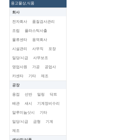
용고물상,식품
회사
전자회사
품질검사관리
조립
플라스틱사출
물류센타
용역회사
시설관리
사무직
포장
일당/시급
사무보조
영업사원
가공
공업사
카센타
기타
제조
공장
용접
선반
밀링
닥트
배관
새시
기계정비수리
알루미늄삿시
기타
일당/시급
금형
기계
제조
생산직/식품