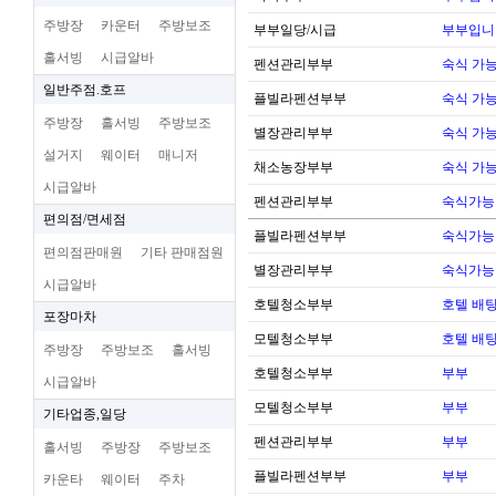
주방장
카운터
주방보조
부부일당/시급
부부입니
홀서빙
시급알바
펜션관리부부
숙식 가
일반주점.호프
플빌라펜션부부
숙식 가
주방장
홀서빙
주방보조
별장관리부부
숙식 가
설거지
웨이터
매니저
채소농장부부
숙식 가
시급알바
펜션관리부부
숙식가능
편의점/면세점
플빌라펜션부부
숙식가능
편의점판매원
기타 판매점원
별장관리부부
숙식가능
시급알바
호텔청소부부
호텔 배팅
포장마차
모텔청소부부
호텔 배팅
주방장
주방보조
홀서빙
호텔청소부부
부부
시급알바
모텔청소부부
부부
기타업종,일당
펜션관리부부
부부
홀서빙
주방장
주방보조
플빌라펜션부부
부부
카운타
웨이터
주차