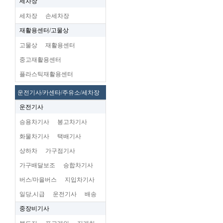
세차장
세차장
손세차장
재활용센터/고물상
고물상
재활용센터
중고재활용센터
플라스틱재활용센터
운전기사/카센타/주유소/세차장
운전기사
승용차기사
봉고차기사
화물차기사
택배기사
상하차
가구점기사
가구배달보조
승합차기사
버스/마을버스
지입차기사
일당,시급
운전기사
배송
중장비기사