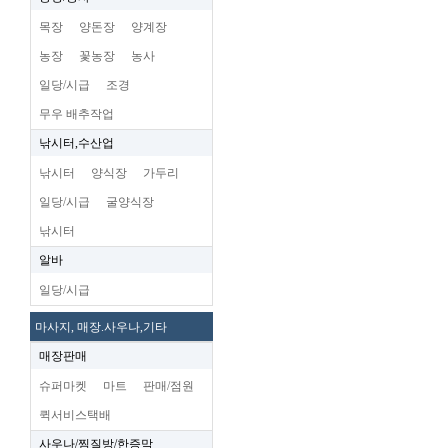
목장
양돈장
양계장
농장
꽃농장
농사
일당/시급
조경
무우 배추작업
낚시터,수산업
낚시터
양식장
가두리
일당/시급
굴양식장
낚시터
알바
일당/시급
마사지, 매장.사우나,기타
매장판매
슈퍼마켓
마트
판매/점원
퀵서비스택배
사우나/찜질방/한증막