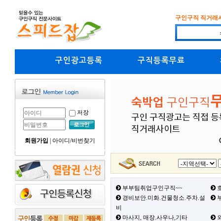
구인구직 직거래
구인광고등록
구직등록무료
저장
회원가입
|
아이디/비번찾기
부부팀취업구인구직~~
호
경비보안.미화.건물청소.주차.설
부
비
마사지, 매장.사우나,기타