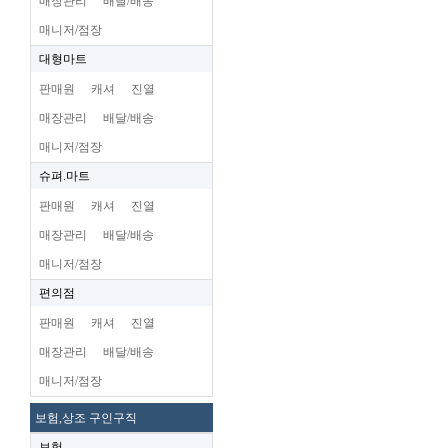
매장관리
배달/배송
매니저/점장
대형마트
판매원
캐셔
진열
매장관리
배달/배송
매니저/점장
슈펴.마트
판매원
캐셔
진열
매장관리
배달/배송
매니저/점장
편의점
판매원
캐셔
진열
매장관리
배달/배송
매니저/점장
보험,상조 구인구직
보험