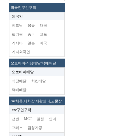
외국인구인구직
외국인
베트남
몽골
태국
필리핀
중국
교포
러시아
일본
미국
기타외국인
오토바이/식당배달/택배배달
오토바이배달
식당배달
치킨배달
택배배달
cnc체용,세차장,재활센터,고물상
cnc구인구직
MCT
선반
밀링
연마
프레스
금형가공