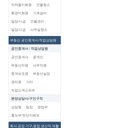
지하철미화원
건물청소
환경미화원
기계설비
일당/시급
건물관리
일당/시급
사무실청소
부동산 공인중개사/직업상담원
공인중개사 / 직업상담원
공인중개사
중개인
부동산직원
사무직원
중개보조원
부동산실장
경리원
기타
직업소개소파트
분양상담사/구인구직
상담원
팀장
영업부
홍보부/전단지배포
회사.공장.가구,용접.생산직.재활