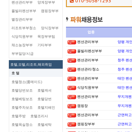
010-5058-1293
펜션관리부부
양계장부부
플빌라펜션부부
캠핑장부부
별장관리부부
리조트부부청소
양식장부부
업종
식당직원부부
목장부부팀
펜션관리부부
양평 개
채소농장부부
기타부부
플빌라펜션부부
양평 개
부부일당/시급
펜션관리부부
청주 펜션
호텔,모텔,리조트,해외취업
펜션관리/청소
청주 펜션
호 텔
펜션관리부부
태안 펜
호텔청소(룸메이드)
식당직원부부
태안 펜
호텔당번보조
호텔캐셔
펜션관리부부
무지개펜션
호텔베팅보조
호텔당번
캠핑장
무지개펜션
호텔주차보조
호텔지배인
펜션관리부부
근면하고 
호텔주방
호텔조리사
캠핑장부부
근면하고 
호텔욕실청소
호텔세탁