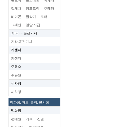
불도저
포크레인
지게차
집게차
덤프트럭
추레라
레미콘
굴삭기
로더
크레인
일당,시급
기타 ~~ 운전기사
기타,운전기사
카센타
카센타
주유소
주유원
세차장
세차장
백화점, 마트, 슈퍼, 편의점
백화점
편매원
캐셔
진열