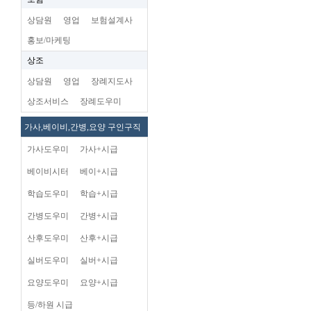
상담원
영업
보험설계사
홍보/마케팅
상조
상담원
영업
장례지도사
상조서비스
장례도우미
가사,베이비,간병,요양 구인구직
가사도우미
가사+시급
베이비시터
베이+시급
학습도우미
학습+시급
간병도우미
간병+시급
산후도우미
산후+시급
실버도우미
실버+시급
요양도우미
요양+시급
등/하원 시급