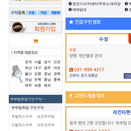
운전기사/카센타/주유소/세차장
백
매매임대
긴급구인정보
수정
수정
양평 개인별장 관리
전국
서울
경기
인천
부산
대구
광주
대전
031-999-4317
울산
강원
경남
경북
근무지: 경기 양평군
긴급
전남
전북
충남
충북
제주
세종
해외
그랜드채용정보
부부팀취업구인구직~~
부부팀취업 구인구직
라킨타펜
호텔청소부부
농장부부팀
청주 펜션 2명 구인합니다. 부부팀 O
모텔청소부부
양돈장부부