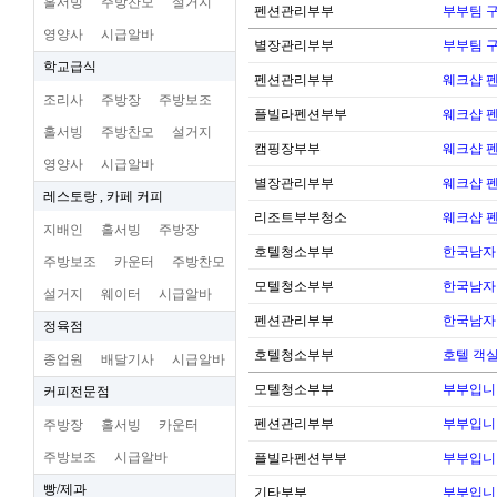
홀서빙
주방찬모
설거지
펜션관리부부
부부팀 
영양사
시급알바
별장관리부부
부부팀 
학교급식
펜션관리부부
웨크샵 
조리사
주방장
주방보조
플빌라펜션부부
웨크샵 
홀서빙
주방찬모
설거지
캠핑장부부
웨크샵 
영양사
시급알바
별장관리부부
웨크샵 
레스토랑 , 카페 커피
리조트부부청소
웨크샵 
지배인
홀서빙
주방장
호텔청소부부
한국남자
주방보조
카운터
주방찬모
모텔청소부부
한국남자
설거지
웨이터
시급알바
펜션관리부부
한국남자
정육점
호텔청소부부
호텔 객실
종업원
배달기사
시급알바
모텔청소부부
부부입니
커피전문점
펜션관리부부
부부입니
주방장
홀서빙
카운터
주방보조
시급알바
플빌라펜션부부
부부입니
빵/제과
기타부부
부부입니