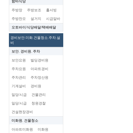
함바식당
주방장
주방보조
홀서빙
주방찬모
설거지
시급알바
오토바이/식당배달/택배배달
경비보안.미화.건물청소.주차.설
비
보안. 경비원. 주차
보안요원
빌딩경비원
주차요원
아파트경비
주차관리
주차정산원
기계설비
경비원
일당/시급
건물관리
일당/시급
청원경찰
건설현장경비
미화원. 건물청소
아파트미화원
미화원