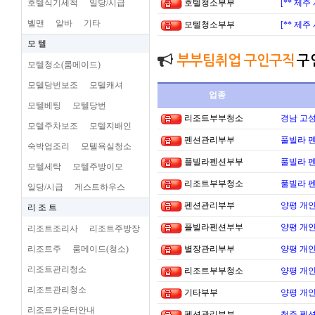
호텔식기세척
일당/시급
호텔청소부부
[** 제
벨맨
알바
기타
모텔청소부부
[** 제
모 텔
부부팀취업 구인구직
구
모텔청소(룸메이드)
모텔당번보조
모텔캐셔
업종
모텔베팅
모텔당번
리조트부부청소
경남 고
모텔주차보조
모텔지배인
펜션관리부부
풀빌라 펜
숙박업조리
모텔욕실청소
플빌라펜션부부
풀빌라 펜
모텔세탁
모텔주방이모
리조트부부청소
풀빌라 펜
일당/시급
게스트하우스
펜션관리부부
양평 개
리 조 트
플빌라펜션부부
양평 개
리조트조리사
리조트주방장
리조트주
룸메이드(청소)
별장관리부부
양평 개
리조트관리청소
리조트부부청소
양평 개
리조트관리청소
기타부부
양평 개
리조트카운터안내
펜션관리부부
청주 펜션