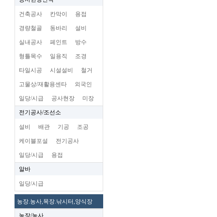
건축공사
칸막이
용접
경량철골
동바리
설비
실내공사
페인트
방수
형틀목수
일용직
조경
타일시공
시설설비
철거
고물상/재활용센타
외국인
일당/시급
공사현장
미장
전기공사/조선소
설비
배관
기공
조공
케이블포설
전기공사
일당/시급
용접
알바
일당/시급
농장.농사,목장.낚시터,양식장
농장/농사