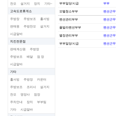
부부일당/시급
부부
찬모
설거지
장치
기타~
고속도로휴게소
모텔청소부부
펜션근무
주방장
주방보조
홀서빙
펜션관리부부
펜션근무
판매원
주방찬모
설거지
플빌라펜션부부
펜션근무
시급알바
별장관리부부
펜션근무
치킨전문점
부부일당/시급
펜션근무
판매계산원
주방장
주방보조
배달
점 장
시급알바
기타
홀서빙
주방장
카운터
주방보조
조리사
설거지
찬모
영양사
점장
주차안내
장치
부부팀
기타
시급알바