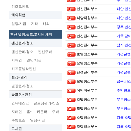
리조트찬모
펜션관리부부
태안 펜
해외취업
식당직원부부
태안 펜
일당/시급
기타
해외
펜션관리부부
청주 펜션
펜션 별장.골프.고시원 세탁
펜션관리부부
가족 같이
펜션관리/청소
펜션관리부부
남자 펜
펜션관리/청소
펜션주바
호텔청소부부
가평글램
지배인
일당/시급
모텔청소부부
가평글램
키즈풀빌라펜션
펜션관리부부
가평글램
별장~관리
모텔청소부부
급구8/1
별장관리/청소
식당직원부부
주방찬모
골프장~ 관리
호텔청소부부
부부청소
안내데스크
골프장관리/청소
모텔청소부부
부부청소
지배인
홀~
카운터
주바
호텔청소부부
김해 호
주방보조
일당/시급
모텔청소부부
김해 호
고시원