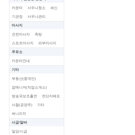
카운터
사우나청소
세신
기관장
사우나관리
마사지
건전마사지
족탕
스포츠마사지
피부마사지
주유소
카운터안내
기타
부동산(중개인)
잡메니저(직업소개소)
방송국보조출연
전단지배포
사찰(공양주)
기타
써니리치
시급/알바
일당/시급