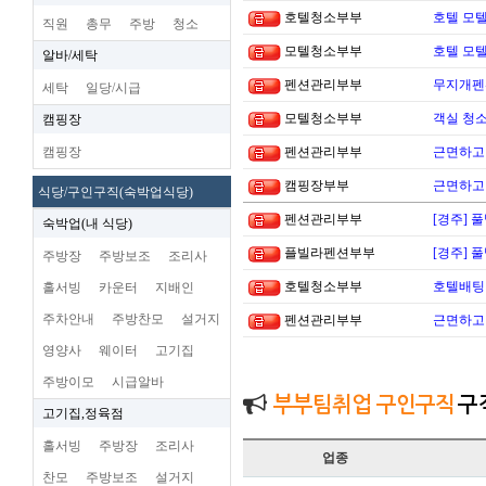
호텔청소부부
호텔 모텔
직원
총무
주방
청소
모텔청소부부
호텔 모텔
알바/세탁
펜션관리부부
무지개펜션
세탁
일당/시급
모텔청소부부
객실 청소
캠핑장
캠핑장
펜션관리부부
근면하고 
캠핑장부부
근면하고 
식당/구인구직(숙박업식당)
펜션관리부부
[경주] 
숙박업(내 식당)
플빌라펜션부부
[경주] 
주방장
주방보조
조리사
호텔청소부부
호텔배팅 
홀서빙
카운터
지배인
주차안내
주방찬모
설거지
펜션관리부부
근면하고
영양사
웨이터
고기집
주방이모
시급알바
부부팀취업 구인구직
구
고기집,정육점
홀서빙
주방장
조리사
업종
찬모
주방보조
설거지