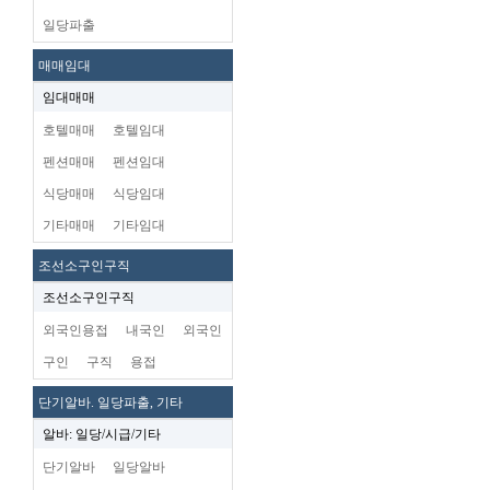
일당파출
매매임대
임대매매
호텔매매
호텔임대
펜션매매
펜션임대
식당매매
식당임대
기타매매
기타임대
조선소구인구직
조선소구인구직
외국인용접
내국인
외국인
구인
구직
용접
단기알바. 일당파출, 기타
알바: 일당/시급/기타
단기알바
일당알바