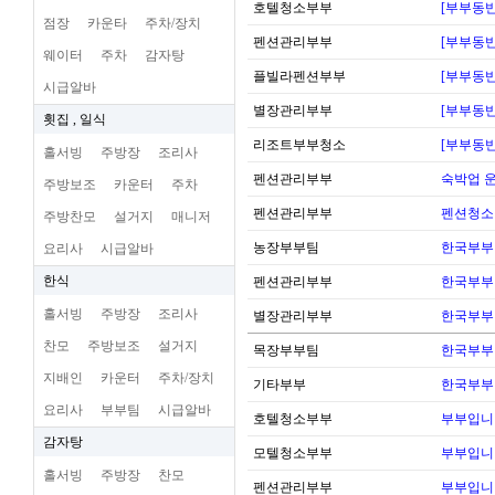
호텔청소부부
[부부동반
점장
카운타
주차/장치
펜션관리부부
[부부동반
웨이터
주차
감자탕
플빌라펜션부부
[부부동반
시급알바
별장관리부부
[부부동반
횟집 , 일식
리조트부부청소
[부부동반
홀서빙
주방장
조리사
펜션관리부부
숙박업 운
주방보조
카운터
주차
펜션관리부부
펜션청소
주방찬모
설거지
매니저
농장부부팀
한국부부
요리사
시급알바
한식
펜션관리부부
한국부부
홀서빙
주방장
조리사
별장관리부부
한국부부
찬모
주방보조
설거지
목장부부팀
한국부부
지배인
카운터
주차/장치
기타부부
한국부부
요리사
부부팀
시급알바
호텔청소부부
부부입니
감자탕
모텔청소부부
부부입니
홀서빙
주방장
찬모
펜션관리부부
부부입니