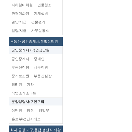
지하철미화원
건물청소
환경미화원
기계설비
일당/시급
건물관리
일당/시급
사무실청소
부동산 공인중개사/직업상담원
공인중개사 / 직업상담원
공인중개사
중개인
부동산직원
사무직원
중개보조원
부동산실장
경리원
기타
직업소개소파트
분양상담사/구인구직
상담원
팀장
영업부
홍보부/전단지배포
회사.공장.가구,용접.생산직.재활