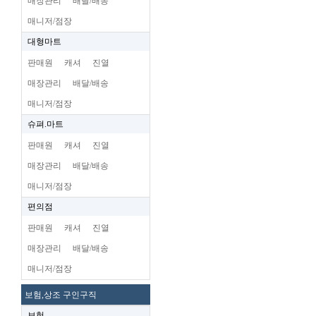
매장관리
배달/배송
매니저/점장
대형마트
판매원
캐셔
진열
매장관리
배달/배송
매니저/점장
슈펴.마트
판매원
캐셔
진열
매장관리
배달/배송
매니저/점장
편의점
판매원
캐셔
진열
매장관리
배달/배송
매니저/점장
보험,상조 구인구직
보험