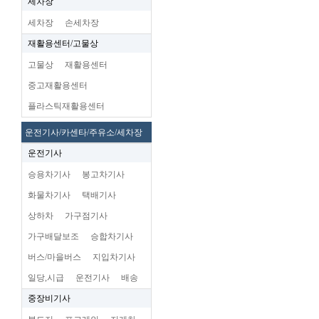
세차장
세차장
손세차장
재활용센터/고물상
고물상
재활용센터
중고재활용센터
플라스틱재활용센터
운전기사/카센타/주유소/세차장
운전기사
승용차기사
봉고차기사
화물차기사
택배기사
상하차
가구점기사
가구배달보조
승합차기사
버스/마을버스
지입차기사
일당,시급
운전기사
배송
중장비기사