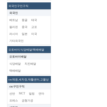
외국인구인구직
외국인
베트남
몽골
태국
필리핀
중국
교포
러시아
일본
미국
기타외국인
오토바이/식당배달/택배배달
오토바이배달
식당배달
치킨배달
택배배달
cnc체용,세차장,재활센터,고물상
cnc구인구직
MCT
선반
밀링
연마
프레스
금형가공