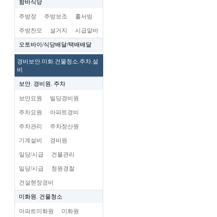
함바식당
주방장
주방보조
홀서빙
주방찬모
설거지
시급알바
오토바이/식당배달/택배배달
경비보안.미화.건물청소.주차.설
비
보안. 경비원. 주차
보안요원
빌딩경비원
주차요원
아파트경비
주차관리
주차정산원
기계설비
경비원
일당/시급
건물관리
일당/시급
청원경찰
건설현장경비
미화원. 건물청소
아파트미화원
미화원