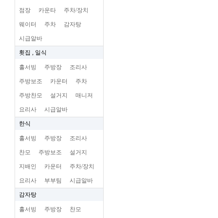
점장
카운타
주차/장치
웨이터
주차
감자탕
시급알바
횟집 , 일식
홀서빙
주방장
조리사
주방보조
카운터
주차
주방찬모
설거지
매니저
요리사
시급알바
한식
홀서빙
주방장
조리사
찬모
주방보조
설거지
지배인
카운터
주차/장치
요리사
부부팀
시급알바
감자탕
홀서빙
주방장
찬모