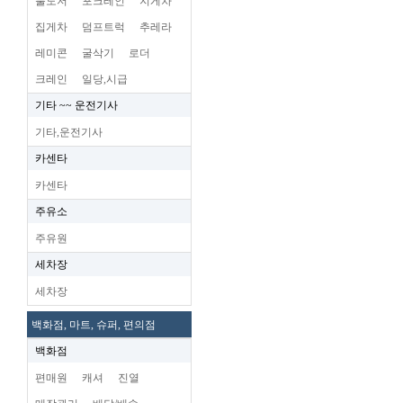
불도저
포크레인
지게차
집게차
덤프트럭
추레라
레미콘
굴삭기
로더
크레인
일당,시급
기타 ~~ 운전기사
기타,운전기사
카센타
카센타
주유소
주유원
세차장
세차장
백화점, 마트, 슈퍼, 편의점
백화점
편매원
캐셔
진열