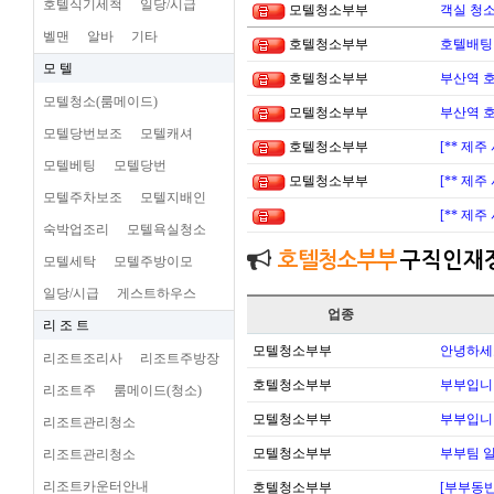
호텔식기세척
일당/시급
모텔청소부부
객실 청소
벨맨
알바
기타
호텔청소부부
호텔배팅 
모 텔
호텔청소부부
부산역 
모텔청소(룸메이드)
모텔청소부부
부산역 
모텔당번보조
모텔캐셔
호텔청소부부
[** 제
모텔베팅
모텔당번
모텔청소부부
[** 제
모텔주차보조
모텔지배인
[** 제
숙박업조리
모텔욕실청소
호텔청소부부
구직인재
모텔세탁
모텔주방이모
일당/시급
게스트하우스
업종
리 조 트
모텔청소부부
안녕하세
리조트조리사
리조트주방장
호텔청소부부
부부입니
리조트주
룸메이드(청소)
모텔청소부부
부부입니
리조트관리청소
모텔청소부부
부부팀 일
리조트관리청소
리조트카운터안내
호텔청소부부
[부부동반