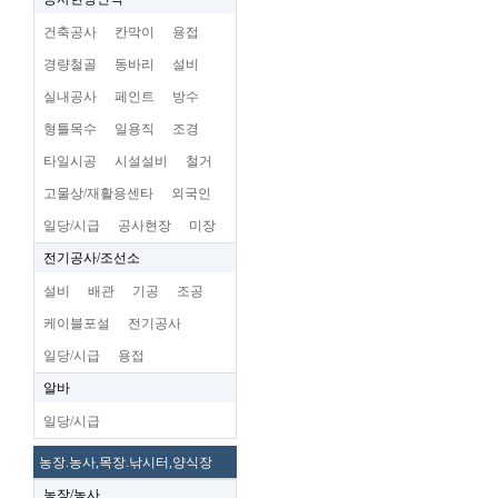
건축공사
칸막이
용접
경량철골
동바리
설비
실내공사
페인트
방수
형틀목수
일용직
조경
타일시공
시설설비
철거
고물상/재활용센타
외국인
일당/시급
공사현장
미장
전기공사/조선소
설비
배관
기공
조공
케이블포설
전기공사
일당/시급
용접
알바
일당/시급
농장.농사,목장.낚시터,양식장
농장/농사