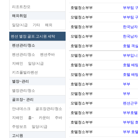
리조트찬모
호텔청소부부
부부팀 
해외취업
모텔청소부부
부부팀 
일당/시급
기타
해외
호텔청소부부
한국남자
펜션 별장.골프.고시원 세탁
모텔청소부부
한국남자
펜션관리/청소
호텔청소부부
호텔 객실
펜션관리/청소
펜션주바
모텔청소부부
부부입니
지배인
일당/시급
호텔청소부부
호텔 배팅
키즈풀빌라펜션
모텔청소부부
호텔 배팅
별장~관리
호텔청소부부
부부
별장관리/청소
모텔청소부부
부부
골프장~ 관리
모텔청소부부
펜션근무
안내데스크
골프장관리/청소
호텔청소부부
부부호톌
지배인
홀~
카운터
주바
호텔청소부부
부부팀 
주방보조
일당/시급
호텔청소부부
부부 호
고시원