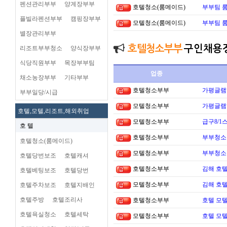
펜션관리부부
양계장부부
호텔청소(룸메이드)
부부팀 
플빌라펜션부부
캠핑장부부
모텔청소(룸메이드)
부부팀 
별장관리부부
호텔청소부부
구인채용
리조트부부청소
양식장부부
식당직원부부
목장부부팀
업종
채소농장부부
기타부부
호텔청소부부
가평글램
부부일당/시급
모텔청소부부
가평글램
호텔,모텔,리조트,해외취업
모텔청소부부
급구8/1
호 텔
호텔청소부부
부부청소
호텔청소(룸메이드)
모텔청소부부
부부청소
호텔당번보조
호텔캐셔
호텔청소부부
김해 호
호텔베팅보조
호텔당번
모텔청소부부
김해 호
호텔주차보조
호텔지배인
호텔주방
호텔조리사
호텔청소부부
호텔 모텔
호텔욕실청소
호텔세탁
모텔청소부부
호텔 모텔