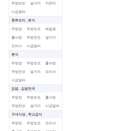
주방보조
설거지
카운터
시급알바
중화요리 , 분식
주방장
주방보조
배달원
홀서빙
주방찬모
설거지
요리사
시급알바
분식
주방장
주방보조
홀서빙
주방찬모
설거지
요리사
시급알바
김밥 , 김밥천국
주방장
주방보조
홀서빙
주방찬모
설거지
시급알바
구내식당 , 학교급식
주방장
주방보조
조리사