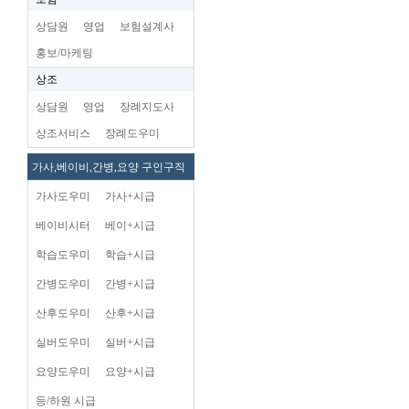
상담원
영업
보험설계사
홍보/마케팅
상조
상담원
영업
장례지도사
상조서비스
장례도우미
가사,베이비,간병,요양 구인구직
가사도우미
가사+시급
베이비시터
베이+시급
학습도우미
학습+시급
간병도우미
간병+시급
산후도우미
산후+시급
실버도우미
실버+시급
요양도우미
요양+시급
등/하원 시급