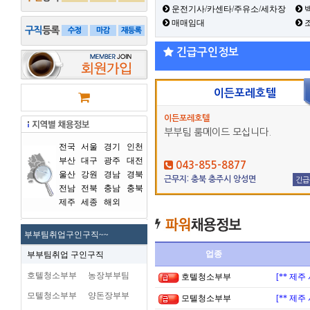
운전기사/카센타/주유소/세차장
백
매매임대
긴급구인정보
이든포레호텔
이든포레호텔
부부팀 룸메이드 모십니다.
전국
서울
경기
인천
부산
대구
광주
대전
043-855-8877
울산
강원
경남
경북
근무지: 충북 충주시 앙성면
긴급
전남
전북
충남
충북
제주
세종
해외
부부팀취업구인구직~~
업종
부부팀취업 구인구직
호텔청소부부
농장부부팀
호텔청소부부
[** 제
모텔청소부부
양돈장부부
모텔청소부부
[** 제