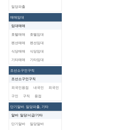
일당파출
매매임대
임대매매
호텔매매
호텔임대
펜션매매
펜션임대
식당매매
식당임대
기타매매
기타임대
조선소구인구직
조선소구인구직
외국인용접
내국인
외국인
구인
구직
용접
단기알바. 일당파출, 기타
알바: 일당/시급/기타
단기알바
일당알바