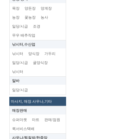
목장
양돈장
양계장
농장
꽃농장
농사
일당/시급
조경
무우 배추작업
낚시터,수산업
낚시터
양식장
가두리
일당/시급
굴양식장
낚시터
알바
일당/시급
마사지, 매장.사우나,기타
매장판매
슈퍼마켓
마트
판매/점원
퀵서비스택배
사우나/찜질방/한증막