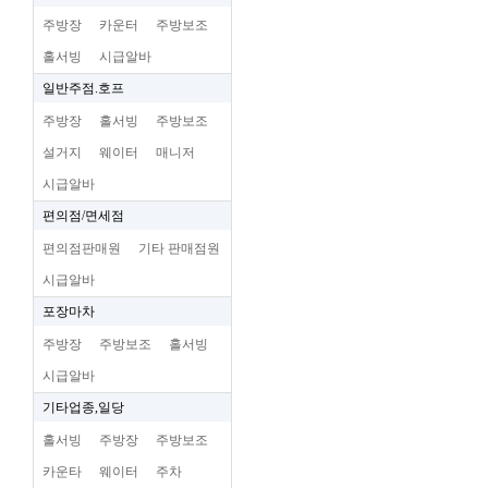
주방장
카운터
주방보조
홀서빙
시급알바
일반주점.호프
주방장
홀서빙
주방보조
설거지
웨이터
매니저
시급알바
편의점/면세점
편의점판매원
기타 판매점원
시급알바
포장마차
주방장
주방보조
홀서빙
시급알바
기타업종,일당
홀서빙
주방장
주방보조
카운타
웨이터
주차