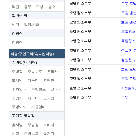
모텔청소부부
부부 호
직원
총무
주방
청소
호텔청소부부
호텔 펜션
알바/세탁
모텔청소부부
호텔 펜션
세탁
일당/시급
호텔청소부부
호톌청소
캠핑장
모텔청소부부
호톌청소
캠핑장
호텔청소부부
성실한 
식당/구인구직(숙박업식당)
모텔청소부부
성실한 
숙박업(내 식당)
호텔청소부부
호텔 모텔
주방장
주방보조
조리사
모텔청소부부
호텔 모텔
홀서빙
카운터
지배인
호텔청소부부
< 성실하
주차안내
주방찬모
설거지
호텔청소부부
부부
영양사
웨이터
고기집
주방이모
시급알바
고기집,정육점
홀서빙
주방장
조리사
찬모
주방보조
설거지