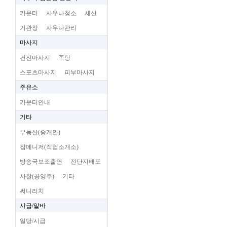
카운터
사우나청소
세신
기관장
사우나관리
마사지
건전마사지
족탕
스포츠마사지
피부마사지
주유소
카운터안내
기타
부동산(중개인)
잡메니저(직업소개소)
방송국보조출연
전단지배포
사찰(공양주)
기타
써니리치
시급/알바
일당/시급