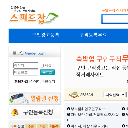
구인구직 직거래
구인광고등록
구직등록무료
저장
회원가입
|
아이디/비번찾기
부부팀취업구인구직~~
호
경비보안.미화.건물청소.주차.설
부
비
마사지, 매장.사우나,기타