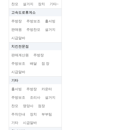
찬모
설거지
장치
기타~
고속도로휴게소
주방장
주방보조
홀서빙
판매원
주방찬모
설거지
시급알바
치킨전문점
판매계산원
주방장
주방보조
배달
점 장
시급알바
기타
홀서빙
주방장
카운터
주방보조
조리사
설거지
찬모
영양사
점장
주차안내
장치
부부팀
기타
시급알바