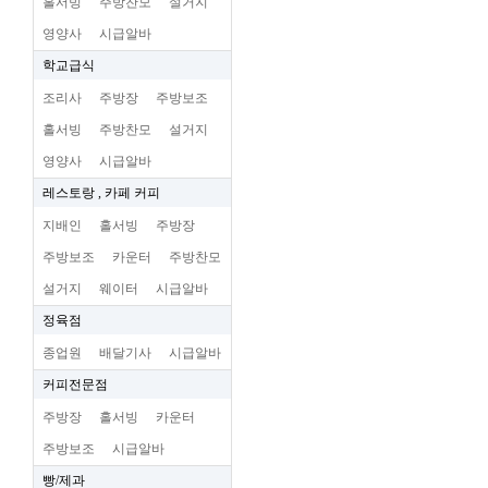
홀서빙
주방찬모
설거지
영양사
시급알바
학교급식
조리사
주방장
주방보조
홀서빙
주방찬모
설거지
영양사
시급알바
레스토랑 , 카페 커피
지배인
홀서빙
주방장
주방보조
카운터
주방찬모
설거지
웨이터
시급알바
정육점
종업원
배달기사
시급알바
커피전문점
주방장
홀서빙
카운터
주방보조
시급알바
빵/제과