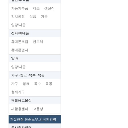
자동차부품
제조
생산직
김치공장
식품
가공
일당/시급
전자/휴대폰
휴대폰조립
반도체
휴대폰검사
알바
일당/시급
가구~씽크~목수~목공
가구
씽크
목수
목공
철재가구
재활용고물상
재활용센타
고물상
건설현장.단순노무.외국인인력
공사현장인력