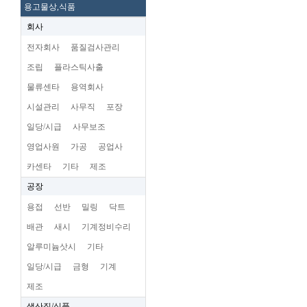
용고물상,식품
회사
전자회사
품질검사관리
조립
플라스틱사출
물류센타
용역회사
시설관리
사무직
포장
일당/시급
사무보조
영업사원
가공
공업사
카센타
기타
제조
공장
용접
선반
밀링
닥트
배관
새시
기계정비수리
알루미늄삿시
기타
일당/시급
금형
기계
제조
생산직/식품