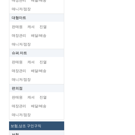
매장관리
배달/배송
매니저/점장
대형마트
판매원
캐셔
진열
매장관리
배달/배송
매니저/점장
슈펴.마트
판매원
캐셔
진열
매장관리
배달/배송
매니저/점장
편의점
판매원
캐셔
진열
매장관리
배달/배송
매니저/점장
보험,상조 구인구직
보험