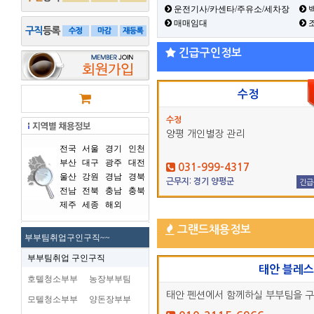
운전기사/카센타/주유소/세차장
백
매매임대
긴급구인정보
수정
수정
양평 개인별장 관리
전국
서울
경기
인천
부산
대구
광주
대전
031-999-4317
울산
강원
경남
경북
근무지: 경기 양평군
긴급
전남
전북
충남
충북
제주
세종
해외
그랜드채용정보
부부팀취업구인구직~~
부부팀취업 구인구직
태안 블레
호텔청소부부
농장부부팀
태안 펜션에서 함께하실 부부팀을 
모텔청소부부
양돈장부부