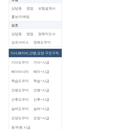
상담원
영업
보험설계사
홍보/마케팅
상조
상담원
영업
장례지도사
상조서비스
장례도우미
가사,베이비,간병,요양 구인구직
가사도우미
가사+시급
베이비시터
베이+시급
학습도우미
학습+시급
간병도우미
간병+시급
산후도우미
산후+시급
실버도우미
실버+시급
요양도우미
요양+시급
등/하원 시급