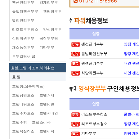
010-2115-6966
펜션관리부부
양계장부부
플빌라펜션부부
캠핑장부부
별장관리부부
리조트부부청소
양식장부부
업종
식당직원부부
목장부부팀
펜션관리부부
양평 개
채소농장부부
기타부부
플빌라펜션부부
양평 개
부부일당/시급
펜션관리부부
태안 펜
호텔,모텔,리조트,해외취업
식당직원부부
태안 펜
호 텔
호텔청소(룸메이드)
양식장부부
구인채용정
호텔당번보조
호텔캐셔
업종
호텔베팅보조
호텔당번
호텔주차보조
호텔지배인
리조트부부청소
풀빌라 펜
호텔주방
호텔조리사
리조트부부청소
양평 개
호텔욕실청소
호텔세탁
기타부부
양평 개