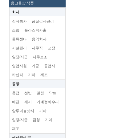
용고물상,식품
회사
전자회사
품질검사관리
조립
플라스틱사출
물류센타
용역회사
시설관리
사무직
포장
일당/시급
사무보조
영업사원
가공
공업사
카센타
기타
제조
공장
용접
선반
밀링
닥트
배관
새시
기계정비수리
알루미늄삿시
기타
일당/시급
금형
기계
제조
생산직/식품