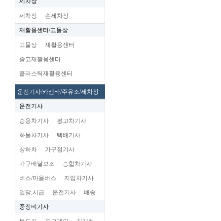
세차장
세차장
손세차장
재활용센터/고물상
고물상
재활용센터
중고재활용센터
플라스틱재활용센터
운전기사/카센타/주유소/세차장
운전기사
승용차기사
봉고차기사
화물차기사
택배기사
상하차
가구점기사
가구배달보조
승합차기사
버스/마을버스
지입차기사
일당,시급
운전기사
배송
중장비기사