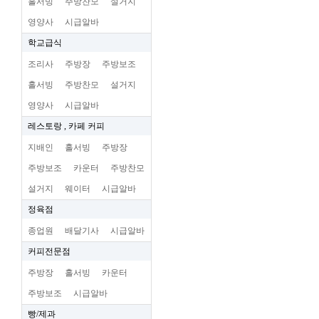
홀서빙
주방찬모
설거지
영양사
시급알바
학교급식
조리사
주방장
주방보조
홀서빙
주방찬모
설거지
영양사
시급알바
레스토랑 , 카페 커피
지배인
홀서빙
주방장
주방보조
카운터
주방찬모
설거지
웨이터
시급알바
정육점
종업원
배달기사
시급알바
커피전문점
주방장
홀서빙
카운터
주방보조
시급알바
빵/제과