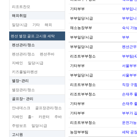
리조트찬모
기타부부
부부입니
해외취업
부부일당/시급
부부입니
일당/시급
기타
해외
채소농장부부
숙식 가
펜션 별장.골프.고시원 세탁
부부일당/시급
부부
펜션관리/청소
부부일당/시급
펜션근무
펜션관리/청소
펜션주바
리조트부부청소
부부팀(42
지배인
일당/시급
기타부부
서울부부
키즈풀빌라펜션
부부일당/시급
서울부부
별장~관리
리조트부부청소
직장 구
별장관리/청소
리조트부부청소
손재주 
골프장~ 관리
기타부부
손재주 
안내데스크
골프장관리/청소
기타부부
부부가 
지배인
홀~
카운터
주바
리조트부부청소
운전가능
주방보조
일당/시급
농장부부팀
세탁 공장
고시원