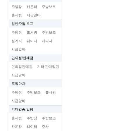
주방장
카운터
주방보조
홀서빙
시급알바
일반주점.호프
주방장
홀서빙
주방보조
설거지
웨이터
매니저
시급알바
편의점/면세점
편의점판매원
기타 판매점원
시급알바
포장마차
주방장
주방보조
홀서빙
시급알바
기타업종,일당
홀서빙
주방장
주방보조
카운타
웨이터
주차