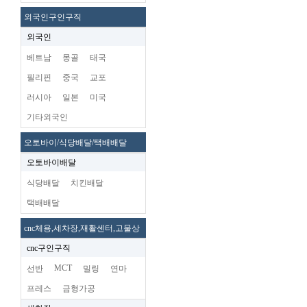
외국인구인구직
외국인
베트남
몽골
태국
필리핀
중국
교포
러시아
일본
미국
기타외국인
오토바이/식당배달/택배배달
오토바이배달
식당배달
치킨배달
택배배달
cnc체용,세차장,재활센터,고물상
cnc구인구직
MCT
선반
밀링
연마
프레스
금형가공