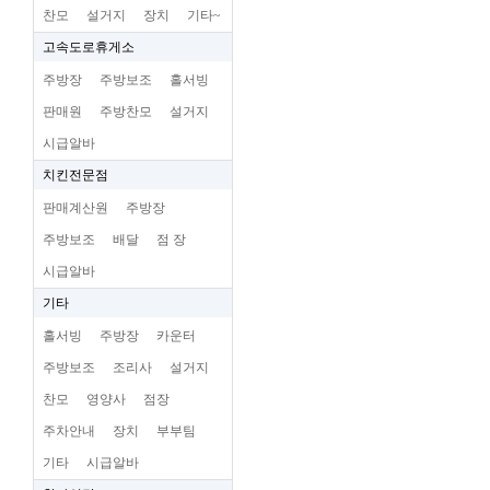
찬모
설거지
장치
기타~
고속도로휴게소
주방장
주방보조
홀서빙
판매원
주방찬모
설거지
시급알바
치킨전문점
판매계산원
주방장
주방보조
배달
점 장
시급알바
기타
홀서빙
주방장
카운터
주방보조
조리사
설거지
찬모
영양사
점장
주차안내
장치
부부팀
기타
시급알바