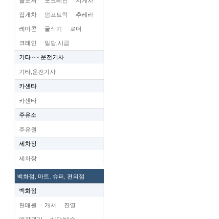
불도저
포크레인
지게차
집게차
덤프트럭
추레라
레미콘
굴삭기
로더
크레인
일당,시급
기타 ~~ 운전기사
기타,운전기사
카센타
카센타
주유소
주유원
세차장
세차장
백화점, 마트, 슈퍼, 편의점
백화점
편매원
캐셔
진열