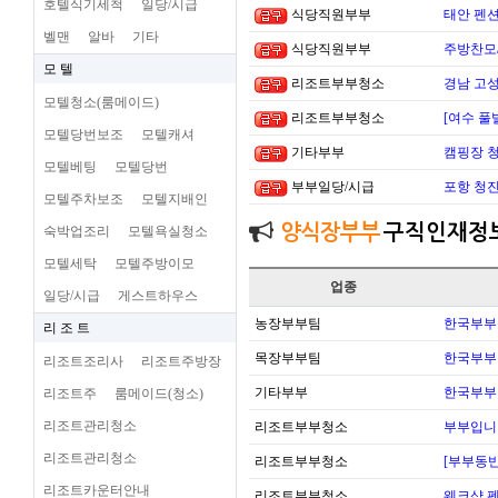
호텔식기세척
일당/시급
식당직원부부
태안 펜
벨맨
알바
기타
식당직원부부
주방찬모
모 텔
리조트부부청소
경남 고
모텔청소(룸메이드)
리조트부부청소
[여수 풀
모텔당번보조
모텔캐셔
기타부부
캠핑장 
모텔베팅
모텔당번
부부일당/시급
포항 청
모텔주차보조
모텔지배인
양식장부부
구직인재정
숙박업조리
모텔욕실청소
모텔세탁
모텔주방이모
업종
일당/시급
게스트하우스
농장부부팀
한국부부
리 조 트
목장부부팀
한국부부
리조트조리사
리조트주방장
기타부부
한국부부
리조트주
룸메이드(청소)
리조트관리청소
리조트부부청소
부부입니
리조트관리청소
리조트부부청소
[부부동반
리조트카운터안내
리조트부부청소
웨크샵 