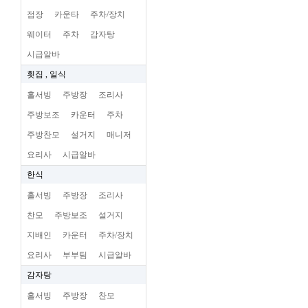
점장
카운타
주차/장치
웨이터
주차
감자탕
시급알바
횟집 , 일식
홀서빙
주방장
조리사
주방보조
카운터
주차
주방찬모
설거지
매니저
요리사
시급알바
한식
홀서빙
주방장
조리사
찬모
주방보조
설거지
지배인
카운터
주차/장치
요리사
부부팀
시급알바
감자탕
홀서빙
주방장
찬모