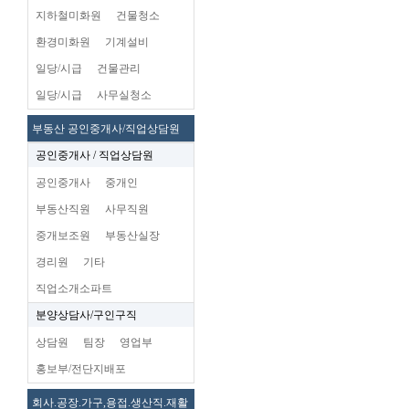
지하철미화원
건물청소
환경미화원
기계설비
일당/시급
건물관리
일당/시급
사무실청소
부동산 공인중개사/직업상담원
공인중개사 / 직업상담원
공인중개사
중개인
부동산직원
사무직원
중개보조원
부동산실장
경리원
기타
직업소개소파트
분양상담사/구인구직
상담원
팀장
영업부
홍보부/전단지배포
회사.공장.가구,용접.생산직.재활