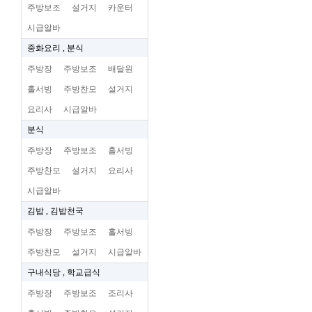
주방보조
설거지
카운터
시급알바
중화요리 , 분식
주방장
주방보조
배달원
홀서빙
주방찬모
설거지
요리사
시급알바
분식
주방장
주방보조
홀서빙
주방찬모
설거지
요리사
시급알바
김밥 , 김밥천국
주방장
주방보조
홀서빙
주방찬모
설거지
시급알바
구내식당 , 학교급식
주방장
주방보조
조리사