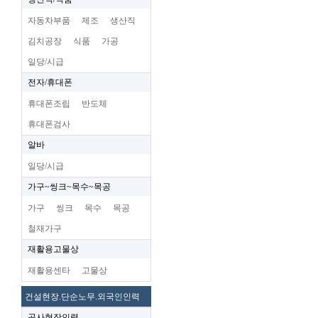
자동차부품
제조
생산직
김치공장
식품
가공
일당/시급
전자/휴대폰
휴대폰조립
반도체
휴대폰검사
알바
일당/시급
가구~씽크~목수~목공
가구
씽크
목수
목공
철재가구
재활용고물상
재활용센타
고물상
건설현장.단순노무.외국인인력
공사현장인력