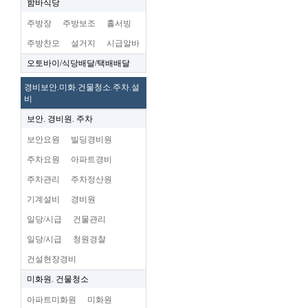
함바식당
주방장
주방보조
홀서빙
주방찬모
설거지
시급알바
오토바이/식당배달/택배배달
경비보안.미화.건물청소.주차.설
비
보안. 경비원. 주차
보안요원
빌딩경비원
주차요원
아파트경비
주차관리
주차정산원
기계설비
경비원
일당/시급
건물관리
일당/시급
청원경찰
건설현장경비
미화원. 건물청소
아파트미화원
미화원