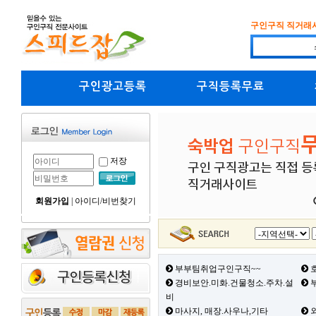
구인구직 직거래
구인광고등록
구직등록무료
저장
회원가입
|
아이디/비번찾기
부부팀취업구인구직~~
호
경비보안.미화.건물청소.주차.설
부
비
마사지, 매장.사우나,기타