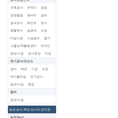
건축공사
칸막이
용접
경량철골
동바리
설비
실내공사
페인트
방수
형틀목수
일용직
조경
타일시공
시설설비
철거
고물상/재활용센타
외국인
일당/시급
공사현장
미장
전기공사/조선소
설비
배관
기공
조공
케이블포설
전기공사
일당/시급
용접
알바
일당/시급
농장.농사,목장.낚시터,양식장
농장/농사