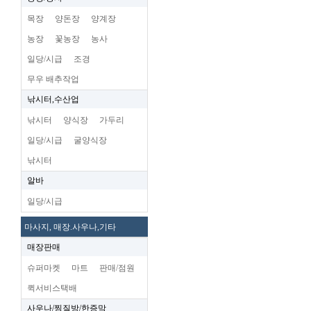
목장
양돈장
양계장
농장
꽃농장
농사
일당/시급
조경
무우 배추작업
낚시터,수산업
낚시터
양식장
가두리
일당/시급
굴양식장
낚시터
알바
일당/시급
마사지, 매장.사우나,기타
매장판매
슈퍼마켓
마트
판매/점원
퀵서비스택배
사우나/찜질방/한증막