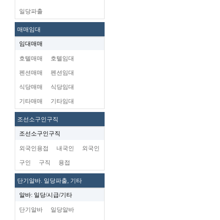
일당파출
매매임대
임대매매
호텔매매
호텔임대
펜션매매
펜션임대
식당매매
식당임대
기타매매
기타임대
조선소구인구직
조선소구인구직
외국인용접
내국인
외국인
구인
구직
용접
단기알바. 일당파출, 기타
알바: 일당/시급/기타
단기알바
일당알바