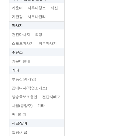
카운터
사우나청소
세신
기관장
사우나관리
마사지
건전마사지
족탕
스포츠마사지
피부마사지
주유소
카운터안내
기타
부동산(중개인)
잡메니저(직업소개소)
방송국보조출연
전단지배포
사찰(공양주)
기타
써니리치
시급/알바
일당/시급