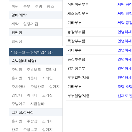
식당직원부부
세탁 공장
직원
총무
주방
청소
채소농장부부
세탁 공장
알바/세탁
기타부부
세탁 공장
세탁
일당/시급
농장부부팀
안녕하세
캠핑장
목장부부팀
안녕하세
캠핑장
기타부부
안녕하세
식당/구인구직(숙박업식당)
농장부부팀
안녕하세
숙박업(내 식당)
양계장부부
안녕하세
주방장
주방보조
조리사
부부일당/시급
안녕하세
홀서빙
카운터
지배인
주차안내
주방찬모
설거지
기타부부
모텔,호
영양사
웨이터
고기집
부부일당/시급
선재도 펜
주방이모
시급알바
고기집,정육점
홀서빙
주방장
조리사
찬모
주방보조
설거지