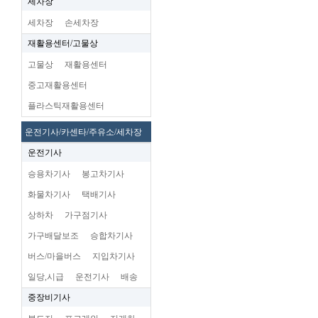
세차장
세차장
손세차장
재활용센터/고물상
고물상
재활용센터
중고재활용센터
플라스틱재활용센터
운전기사/카센타/주유소/세차장
운전기사
승용차기사
봉고차기사
화물차기사
택배기사
상하차
가구점기사
가구배달보조
승합차기사
버스/마을버스
지입차기사
일당,시급
운전기사
배송
중장비기사