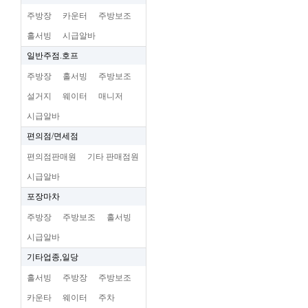
주방장
카운터
주방보조
홀서빙
시급알바
일반주점.호프
주방장
홀서빙
주방보조
설거지
웨이터
매니저
시급알바
편의점/면세점
편의점판매원
기타 판매점원
시급알바
포장마차
주방장
주방보조
홀서빙
시급알바
기타업종,일당
홀서빙
주방장
주방보조
카운타
웨이터
주차