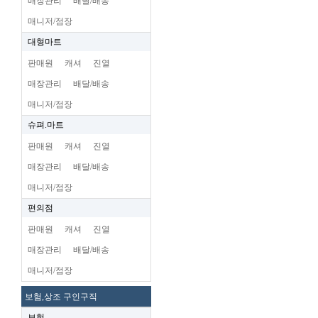
매장관리
배달/배송
매니저/점장
대형마트
판매원
캐셔
진열
매장관리
배달/배송
매니저/점장
슈펴.마트
판매원
캐셔
진열
매장관리
배달/배송
매니저/점장
편의점
판매원
캐셔
진열
매장관리
배달/배송
매니저/점장
보험,상조 구인구직
보험