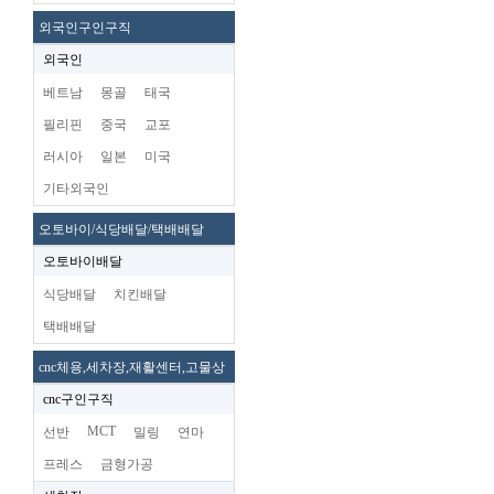
외국인구인구직
외국인
베트남
몽골
태국
필리핀
중국
교포
러시아
일본
미국
기타외국인
오토바이/식당배달/택배배달
오토바이배달
식당배달
치킨배달
택배배달
cnc체용,세차장,재활센터,고물상
cnc구인구직
MCT
선반
밀링
연마
프레스
금형가공