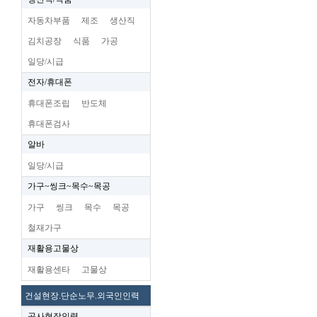
자동차부품
제조
생산직
김치공장
식품
가공
일당/시급
전자/휴대폰
휴대폰조립
반도체
휴대폰검사
알바
일당/시급
가구~씽크~목수~목공
가구
씽크
목수
목공
철재가구
재활용고물상
재활용센타
고물상
건설현장.단순노무.외국인인력
공사현장인력