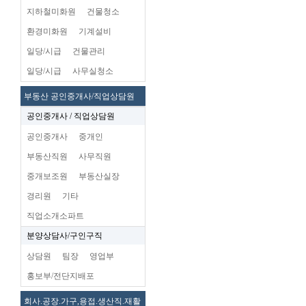
지하철미화원
건물청소
환경미화원
기계설비
일당/시급
건물관리
일당/시급
사무실청소
부동산 공인중개사/직업상담원
공인중개사 / 직업상담원
공인중개사
중개인
부동산직원
사무직원
중개보조원
부동산실장
경리원
기타
직업소개소파트
분양상담사/구인구직
상담원
팀장
영업부
홍보부/전단지배포
회사.공장.가구,용접.생산직.재활