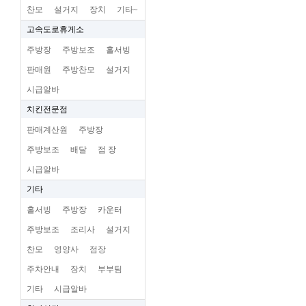
찬모
설거지
장치
기타~
고속도로휴게소
주방장
주방보조
홀서빙
판매원
주방찬모
설거지
시급알바
치킨전문점
판매계산원
주방장
주방보조
배달
점 장
시급알바
기타
홀서빙
주방장
카운터
주방보조
조리사
설거지
찬모
영양사
점장
주차안내
장치
부부팀
기타
시급알바