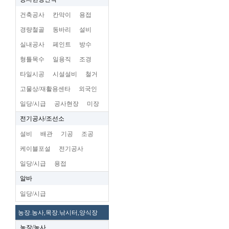
건축공사
칸막이
용접
경량철골
동바리
설비
실내공사
페인트
방수
형틀목수
일용직
조경
타일시공
시설설비
철거
고물상/재활용센타
외국인
일당/시급
공사현장
미장
전기공사/조선소
설비
배관
기공
조공
케이블포설
전기공사
일당/시급
용접
알바
일당/시급
농장.농사,목장.낚시터,양식장
농장/농사