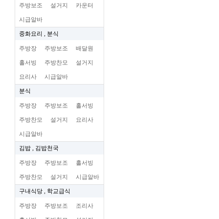
주방보조
설거지
카운터
시급알바
중화요리 , 분식
주방장
주방보조
배달원
홀서빙
주방찬모
설거지
요리사
시급알바
분식
주방장
주방보조
홀서빙
주방찬모
설거지
요리사
시급알바
김밥 , 김밥천국
주방장
주방보조
홀서빙
주방찬모
설거지
시급알바
구내식당 , 학교급식
주방장
주방보조
조리사