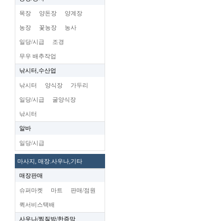
목장
양돈장
양계장
농장
꽃농장
농사
일당/시급
조경
무우 배추작업
낚시터,수산업
낚시터
양식장
가두리
일당/시급
굴양식장
낚시터
알바
일당/시급
마사지, 매장.사우나,기타
매장판매
슈퍼마켓
마트
판매/점원
퀵서비스택배
사우나/찜질방/한증막