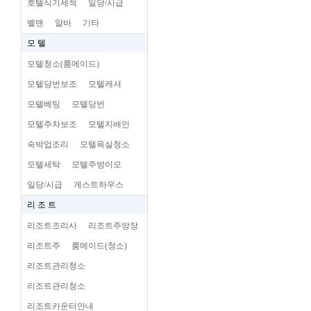
호텔식기세척
일당/시급
벨맨
알바
기타
모 텔
모텔청소(룸메이드)
모텔당번보조
모텔캐셔
모텔베팅
모텔당번
모텔주차보조
모텔지배인
숙박업조리
모텔욕실청소
모텔세탁
모텔주방이모
일당/시급
게스트하우스
리 조 트
리조트조리사
리조트주방장
리조트주
룸메이드(청소)
리조트관리청소
리조트관리청소
리조트카운터안내