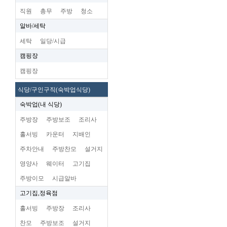
직원
총무
주방
청소
알바/세탁
세탁
일당/시급
캠핑장
캠핑장
식당/구인구직(숙박업식당)
숙박업(내 식당)
주방장
주방보조
조리사
홀서빙
카운터
지배인
주차안내
주방찬모
설거지
영양사
웨이터
고기집
주방이모
시급알바
고기집,정육점
홀서빙
주방장
조리사
찬모
주방보조
설거지