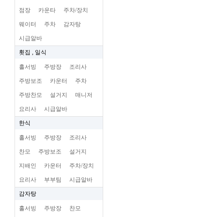
점장
카운타
주차/장치
웨이터
주차
감자탕
시급알바
횟집 , 일식
홀서빙
주방장
조리사
주방보조
카운터
주차
주방찬모
설거지
매니저
요리사
시급알바
한식
홀서빙
주방장
조리사
찬모
주방보조
설거지
지배인
카운터
주차/장치
요리사
부부팀
시급알바
감자탕
홀서빙
주방장
찬모