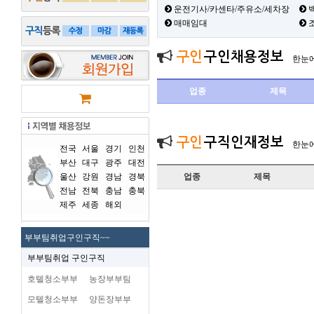
운전기사/카센타/주유소/세차장
백
매매임대
구인
구인채용정보
한눈
업종
제목
구인
구직인재정보
한눈
전국
서울
경기
인천
부산
대구
광주
대전
울산
강원
경남
경북
업종
제목
전남
전북
충남
충북
제주
세종
해외
부부팀취업구인구직~~
부부팀취업 구인구직
호텔청소부부
농장부부팀
모텔청소부부
양돈장부부