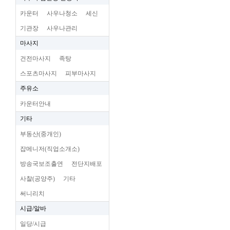
카운터
사우나청소
세신
기관장
사우나관리
마사지
건전마사지
족탕
스포츠마사지
피부마사지
주유소
카운터안내
기타
부동산(중개인)
잡메니저(직업소개소)
방송국보조출연
전단지배포
사찰(공양주)
기타
써니리치
시급/알바
일당/시급