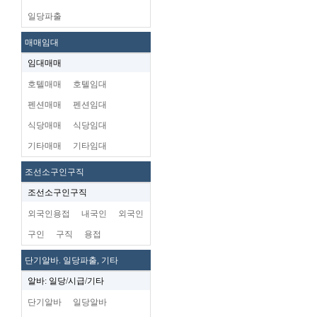
일당파출
매매임대
임대매매
호텔매매
호텔임대
펜션매매
펜션임대
식당매매
식당임대
기타매매
기타임대
조선소구인구직
조선소구인구직
외국인용접
내국인
외국인
구인
구직
용접
단기알바. 일당파출, 기타
알바: 일당/시급/기타
단기알바
일당알바