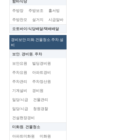
함바식당
주방장
주방보조
홀서빙
주방찬모
설거지
시급알바
오토바이/식당배달/택배배달
경비보안.미화.건물청소.주차.설
비
보안. 경비원. 주차
보안요원
빌딩경비원
주차요원
아파트경비
주차관리
주차정산원
기계설비
경비원
일당/시급
건물관리
일당/시급
청원경찰
건설현장경비
미화원. 건물청소
아파트미화원
미화원