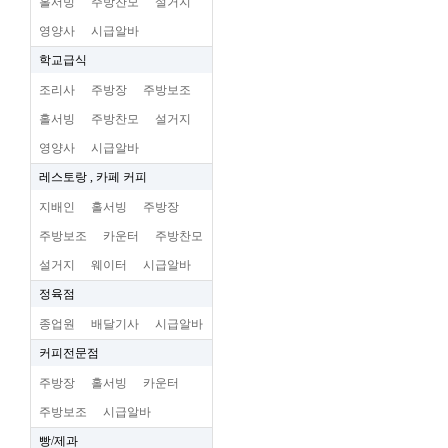
홀서빙
주방찬모
설거지
영양사
시급알바
학교급식
조리사
주방장
주방보조
홀서빙
주방찬모
설거지
영양사
시급알바
레스토랑 , 카페 커피
지배인
홀서빙
주방장
주방보조
카운터
주방찬모
설거지
웨이터
시급알바
정육점
종업원
배달기사
시급알바
커피전문점
주방장
홀서빙
카운터
주방보조
시급알바
빵/제과