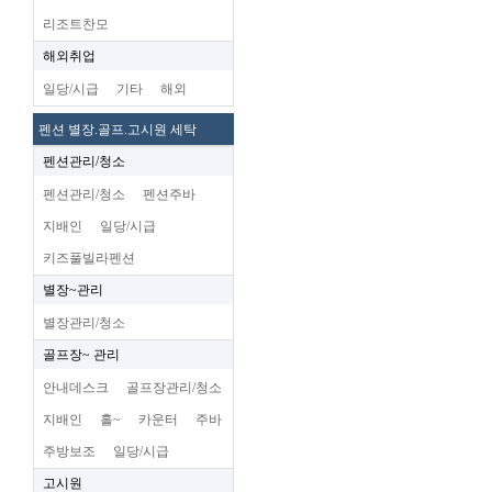
리조트찬모
해외취업
일당/시급
기타
해외
펜션 별장.골프.고시원 세탁
펜션관리/청소
펜션관리/청소
펜션주바
지배인
일당/시급
키즈풀빌라펜션
별장~관리
별장관리/청소
골프장~ 관리
안내데스크
골프장관리/청소
지배인
홀~
카운터
주바
주방보조
일당/시급
고시원