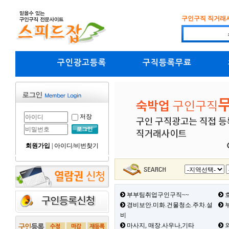
구인구직 직거래
구인광고등록
구직등록무료
저장
회원가입
|
아이디/비번찾기
부부팀취업구인구직~~
호
경비보안.미화.건물청소.주차.설
부
비
마사지, 매장.사우나,기타