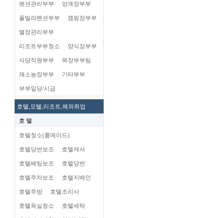
펜션관리부부
양계장부부
플빌라펜션부부
캠핑장부부
별장관리부부
리조트부부청소
양식장부부
식당직원부부
목장부부팀
채소농장부부
기타부부
부부일당/시급
호텔,모텔,리조트,해외취업
호 텔
호텔청소(룸메이드)
호텔당번보조
호텔캐셔
호텔베팅보조
호텔당번
호텔주차보조
호텔지배인
호텔주방
호텔조리사
호텔욕실청소
호텔세탁