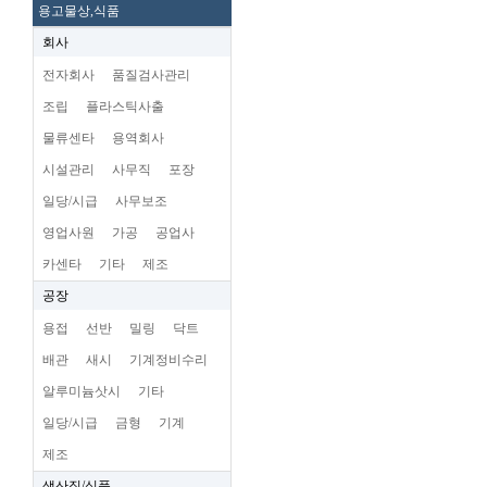
용고물상,식품
회사
전자회사
품질검사관리
조립
플라스틱사출
물류센타
용역회사
시설관리
사무직
포장
일당/시급
사무보조
영업사원
가공
공업사
카센타
기타
제조
공장
용접
선반
밀링
닥트
배관
새시
기계정비수리
알루미늄삿시
기타
일당/시급
금형
기계
제조
생산직/식품