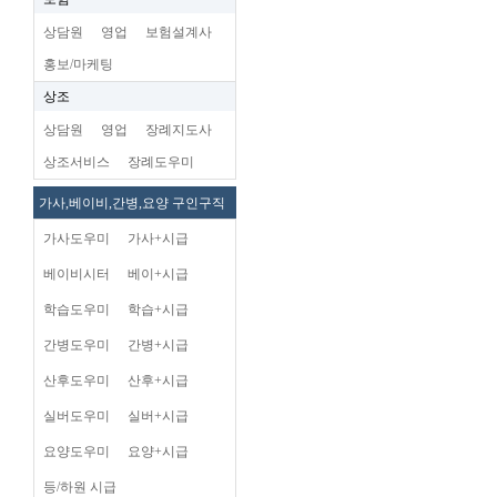
상담원
영업
보험설계사
홍보/마케팅
상조
상담원
영업
장례지도사
상조서비스
장례도우미
가사,베이비,간병,요양 구인구직
가사도우미
가사+시급
베이비시터
베이+시급
학습도우미
학습+시급
간병도우미
간병+시급
산후도우미
산후+시급
실버도우미
실버+시급
요양도우미
요양+시급
등/하원 시급