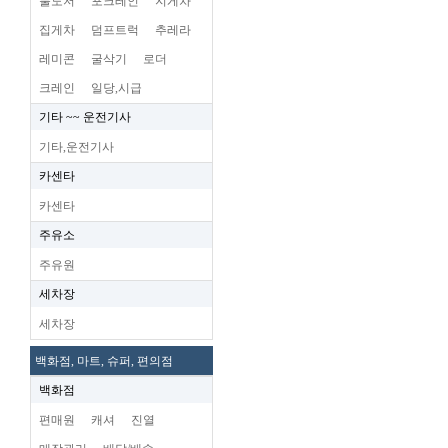
불도저
포크레인
지게차
집게차
덤프트럭
추레라
레미콘
굴삭기
로더
크레인
일당,시급
기타 ~~ 운전기사
기타,운전기사
카센타
카센타
주유소
주유원
세차장
세차장
백화점, 마트, 슈퍼, 편의점
백화점
편매원
캐셔
진열