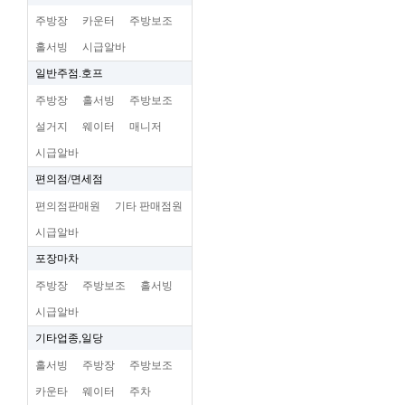
주방장
카운터
주방보조
홀서빙
시급알바
일반주점.호프
주방장
홀서빙
주방보조
설거지
웨이터
매니저
시급알바
편의점/면세점
편의점판매원
기타 판매점원
시급알바
포장마차
주방장
주방보조
홀서빙
시급알바
기타업종,일당
홀서빙
주방장
주방보조
카운타
웨이터
주차