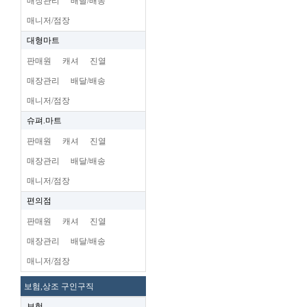
매장관리
배달/배송
매니저/점장
대형마트
판매원
캐셔
진열
매장관리
배달/배송
매니저/점장
슈펴.마트
판매원
캐셔
진열
매장관리
배달/배송
매니저/점장
편의점
판매원
캐셔
진열
매장관리
배달/배송
매니저/점장
보험,상조 구인구직
보험