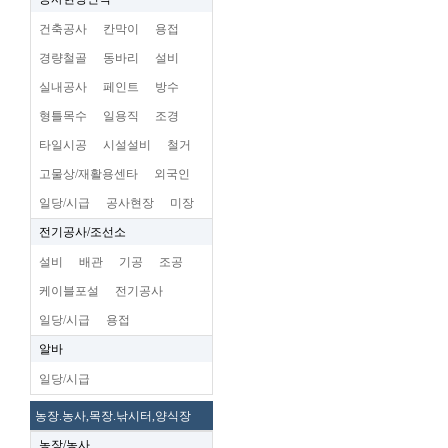
건축공사
칸막이
용접
경량철골
동바리
설비
실내공사
페인트
방수
형틀목수
일용직
조경
타일시공
시설설비
철거
고물상/재활용센타
외국인
일당/시급
공사현장
미장
전기공사/조선소
설비
배관
기공
조공
케이블포설
전기공사
일당/시급
용접
알바
일당/시급
농장.농사,목장.낚시터,양식장
농장/농사