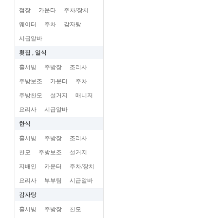
점장
카운타
주차/장치
웨이터
주차
감자탕
시급알바
횟집 , 일식
홀서빙
주방장
조리사
주방보조
카운터
주차
주방찬모
설거지
매니저
요리사
시급알바
한식
홀서빙
주방장
조리사
찬모
주방보조
설거지
지배인
카운터
주차/장치
요리사
부부팀
시급알바
감자탕
홀서빙
주방장
찬모