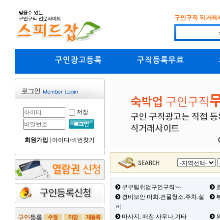
구인구직 직거래
구인광고등록
구직등록무료
저장
회원가입
|
아이디/비번찾기
부부팀취업구인구직~~
호
경비보안.미화.건물청소.주차.설
부
비
마사지, 매장.사우나,기타