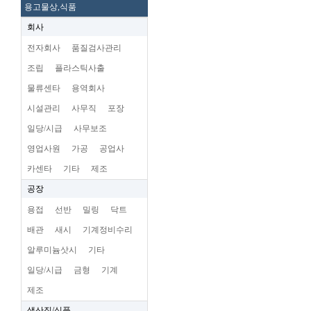
용고물상,식품
회사
전자회사
품질검사관리
조립
플라스틱사출
물류센타
용역회사
시설관리
사무직
포장
일당/시급
사무보조
영업사원
가공
공업사
카센타
기타
제조
공장
용접
선반
밀링
닥트
배관
새시
기계정비수리
알루미늄삿시
기타
일당/시급
금형
기계
제조
생산직/식품