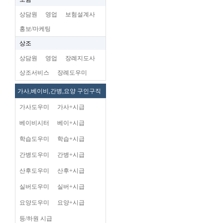
상담원
영업
보험설계사
홍보/마케팅
상조
상담원
영업
장례지도사
상조서비스
장례도우미
가사,베이비,간병,요양 구인구직
가사도우미
가사+시급
베이비시터
베이+시급
학습도우미
학습+시급
간병도우미
간병+시급
산후도우미
산후+시급
실버도우미
실버+시급
요양도우미
요양+시급
등/하원 시급