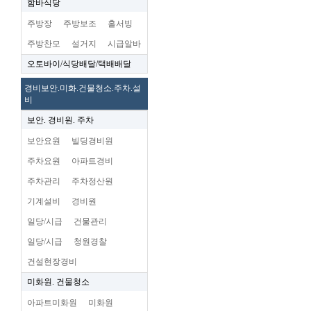
함바식당
주방장
주방보조
홀서빙
주방찬모
설거지
시급알바
오토바이/식당배달/택배배달
경비보안.미화.건물청소.주차.설
비
보안. 경비원. 주차
보안요원
빌딩경비원
주차요원
아파트경비
주차관리
주차정산원
기계설비
경비원
일당/시급
건물관리
일당/시급
청원경찰
건설현장경비
미화원. 건물청소
아파트미화원
미화원