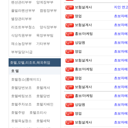
펜션관리부부
양계장부부
보험설계사
지인 연고
플빌라펜션부부
캠핑장부부
영업
초보자에
별장관리부부
보험설계사
초보자에
리조트부부청소
양식장부부
홍보/마케팅
초보자에
식당직원부부
목장부부팀
상담원
초보자에
채소농장부부
기타부부
영업
초보자에
부부일당/시급
보험설계사
초보자에
호텔,모텔,리조트,해외취업
홍보/마케팅
초보자에
호 텔
영업
초보자에
호텔청소(룸메이드)
보험설계사
초보자에
호텔당번보조
호텔캐셔
홍보/마케팅
초보자에
호텔베팅보조
호텔당번
호텔주차보조
호텔지배인
상담원
초보자에
호텔주방
호텔조리사
영업
초보자에
호텔욕실청소
호텔세탁
보험설계사
초보자에