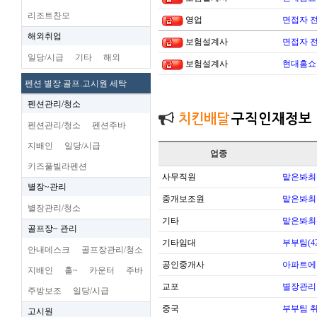
리조트찬모
영업
면접자 
해외취업
보험설계사
면접자 
일당/시급
기타
해외
보험설계사
현대홈쇼
펜션 별장.골프.고시원 세탁
펜션관리/청소
치킨배달
구직인재정보
펜션관리/청소
펜션주바
지배인
일당/시급
업종
키즈풀빌라펜션
사무직원
맡은봐최
별장~관리
중개보조원
맡은봐최
별장관리/청소
기타
맡은봐최
골프장~ 관리
기타임대
부부팀(42
안내데스크
골프장관리/청소
공인중개사
아파트에
지배인
홀~
카운터
주바
교포
별장관리
주방보조
일당/시급
중국
부부팀 
고시원