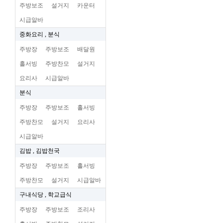
주방보조
설거지
카운터
시급알바
중화요리 , 분식
주방장
주방보조
배달원
홀서빙
주방찬모
설거지
요리사
시급알바
분식
주방장
주방보조
홀서빙
주방찬모
설거지
요리사
시급알바
김밥 , 김밥천국
주방장
주방보조
홀서빙
주방찬모
설거지
시급알바
구내식당 , 학교급식
주방장
주방보조
조리사