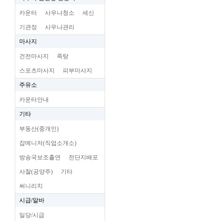
카운터
사우나청소
세신
기관장
사우나관리
마사지
건전마사지
족탕
스포츠마사지
피부마사지
주유소
카운터안내
기타
부동산(중개인)
잡메니저(직업소개소)
방송국보조출연
전단지배포
사찰(공양주)
기타
써니리치
시급/알바
일당/시급