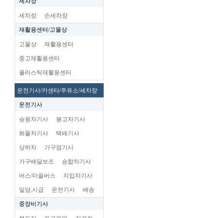
세차장
세차장
손세차장
재활용센터/고물상
고물상
재활용센터
중고재활용센터
플라스틱재활용센터
운전기사/카센타/주유소/세차장
운전기사
승용차기사
봉고차기사
화물차기사
택배기사
상하차
가구점기사
가구배달보조
승합차기사
버스/마을버스
지입차기사
일당,시급
운전기사
배송
중장비기사