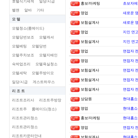
호텔식기세척
일당/시급
홍보/마케팅
초보자에
벨맨
알바
기타
영업
새로운 
모 텔
보험설계사
새로운 
모텔청소(룸메이드)
영업
지인 연고
모텔당번보조
모텔캐셔
보험설계사
지인 연고
모텔베팅
모텔당번
영업
면접자 
모텔주차보조
모텔지배인
영업
면접자 
숙박업조리
모텔욕실청소
보험설계사
면접자 
모텔세탁
모텔주방이모
보험설계사
면접자 
일당/시급
게스트하우스
보험설계사
면접자 
리 조 트
상담원
현대홈쇼
리조트조리사
리조트주방장
영업
현대홈쇼
리조트주
룸메이드(청소)
리조트관리청소
홍보/마케팅
현대홈쇼
리조트관리청소
영업
면접자 
리조트카운터안내
보험설계사
현대홈쇼