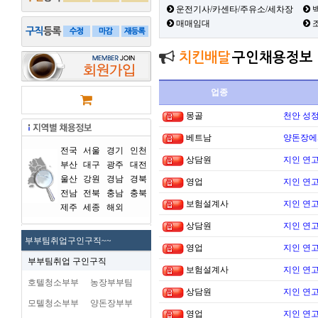
운전기사/카센타/주유소/세차장
백
매매임대
치킨배달
구인채용정보
업종
몽골
천안 성
베트남
양돈장에
전국
서울
경기
인천
상담원
지인 연고
부산
대구
광주
대전
울산
강원
경남
경북
영업
지인 연고
전남
전북
충남
충북
보험설계사
지인 연고
제주
세종
해외
상담원
지인 연고
부부팀취업구인구직~~
영업
지인 연고
부부팀취업 구인구직
보험설계사
지인 연고
호텔청소부부
농장부부팀
상담원
지인 연고
모텔청소부부
양돈장부부
영업
지인 연고