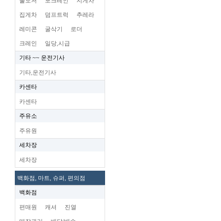
불도저
포크레인
지게차
집게차
덤프트럭
추레라
레미콘
굴삭기
로더
크레인
일당,시급
기타 ~~ 운전기사
기타,운전기사
카센타
카센타
주유소
주유원
세차장
세차장
백화점, 마트, 슈퍼, 편의점
백화점
편매원
캐셔
진열