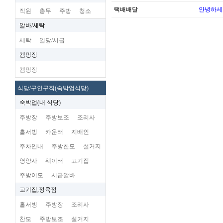
택배배달
안녕하세
직원
총무
주방
청소
알바/세탁
세탁
일당/시급
캠핑장
캠핑장
식당/구인구직(숙박업식당)
숙박업(내 식당)
주방장
주방보조
조리사
홀서빙
카운터
지배인
주차안내
주방찬모
설거지
영양사
웨이터
고기집
주방이모
시급알바
고기집,정육점
홀서빙
주방장
조리사
찬모
주방보조
설거지