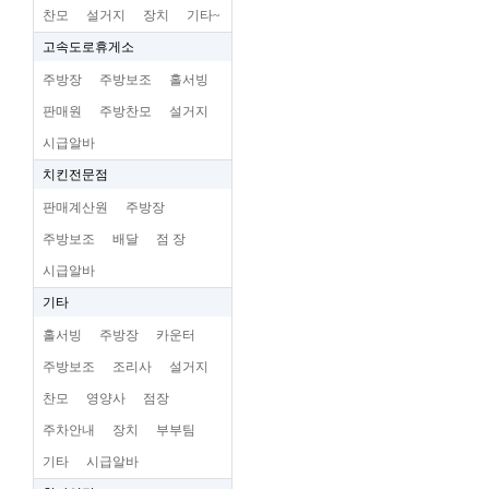
찬모
설거지
장치
기타~
고속도로휴게소
주방장
주방보조
홀서빙
판매원
주방찬모
설거지
시급알바
치킨전문점
판매계산원
주방장
주방보조
배달
점 장
시급알바
기타
홀서빙
주방장
카운터
주방보조
조리사
설거지
찬모
영양사
점장
주차안내
장치
부부팀
기타
시급알바