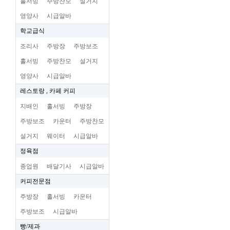
홀서빙
주방찬모
설거지
영양사
시급알바
학교급식
조리사
주방장
주방보조
홀서빙
주방찬모
설거지
영양사
시급알바
레스토랑 , 카페 커피
지배인
홀서빙
주방장
주방보조
카운터
주방찬모
설거지
웨이터
시급알바
정육점
종업원
배달기사
시급알바
커피전문점
주방장
홀서빙
카운터
주방보조
시급알바
빵/제과