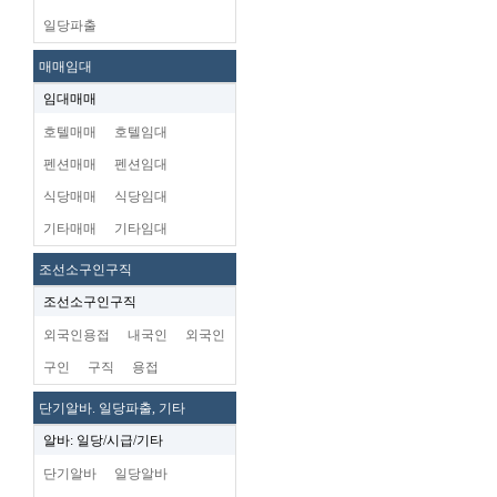
일당파출
매매임대
임대매매
호텔매매
호텔임대
펜션매매
펜션임대
식당매매
식당임대
기타매매
기타임대
조선소구인구직
조선소구인구직
외국인용접
내국인
외국인
구인
구직
용접
단기알바. 일당파출, 기타
알바: 일당/시급/기타
단기알바
일당알바