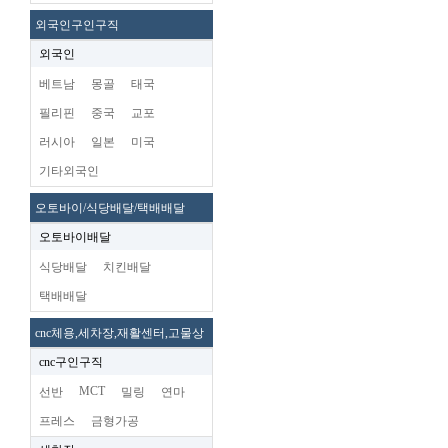
외국인구인구직
외국인
베트남
몽골
태국
필리핀
중국
교포
러시아
일본
미국
기타외국인
오토바이/식당배달/택배배달
오토바이배달
식당배달
치킨배달
택배배달
cnc체용,세차장,재활센터,고물상
cnc구인구직
MCT
선반
밀링
연마
프레스
금형가공