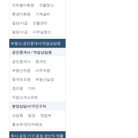
지하철미화원
건물청소
환경미화원
기계설비
일당/시급
건물관리
일당/시급
사무실청소
부동산 공인중개사/직업상담원
공인중개사 / 직업상담원
공인중개사
중개인
부동산직원
사무직원
중개보조원
부동산실장
경리원
기타
직업소개소파트
분양상담사/구인구직
상담원
팀장
영업부
홍보부/전단지배포
회사.공장.가구,용접.생산직.재활