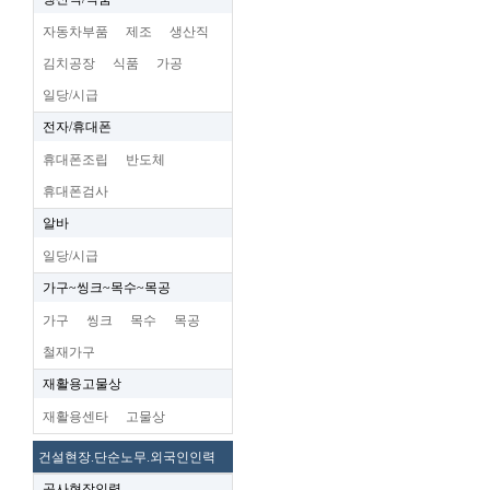
자동차부품
제조
생산직
김치공장
식품
가공
일당/시급
전자/휴대폰
휴대폰조립
반도체
휴대폰검사
알바
일당/시급
가구~씽크~목수~목공
가구
씽크
목수
목공
철재가구
재활용고물상
재활용센타
고물상
건설현장.단순노무.외국인인력
공사현장인력