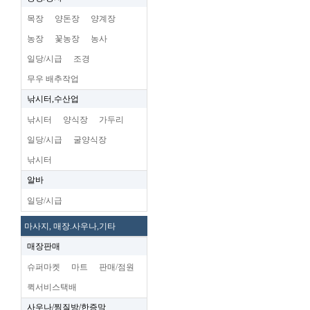
목장
양돈장
양계장
농장
꽃농장
농사
일당/시급
조경
무우 배추작업
낚시터,수산업
낚시터
양식장
가두리
일당/시급
굴양식장
낚시터
알바
일당/시급
마사지, 매장.사우나,기타
매장판매
슈퍼마켓
마트
판매/점원
퀵서비스택배
사우나/찜질방/한증막