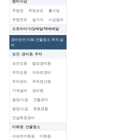
함바식당
주방장
주방보조
홀서빙
주방찬모
설거지
시급알바
오토바이/식당배달/택배배달
경비보안.미화.건물청소.주차.설
비
보안. 경비원. 주차
보안요원
빌딩경비원
주차요원
아파트경비
주차관리
주차정산원
기계설비
경비원
일당/시급
건물관리
일당/시급
청원경찰
건설현장경비
미화원. 건물청소
아파트미화원
미화원