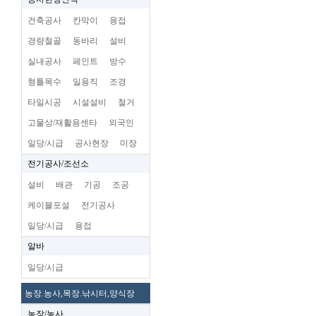
건축공사
칸막이
용접
경량철골
동바리
설비
실내공사
페인트
방수
형틀목수
일용직
조경
타일시공
시설설비
철거
고물상/재활용센타
외국인
일당/시급
공사현장
미장
전기공사/조선소
설비
배관
기공
조공
케이블포설
전기공사
일당/시급
용접
알바
일당/시급
농장.농사,목장.낚시터,양식장
농장/농사