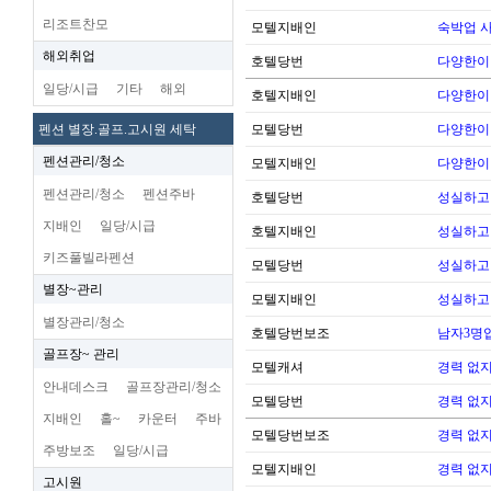
리조트찬모
모텔지배인
숙박업 
해외취업
호텔당번
다양한이
일당/시급
기타
해외
호텔지배인
다양한이
펜션 별장.골프.고시원 세탁
모텔당번
다양한이
펜션관리/청소
모텔지배인
다양한이
펜션관리/청소
펜션주바
호텔당번
성실하고
지배인
일당/시급
호텔지배인
성실하고
키즈풀빌라펜션
모텔당번
성실하고
별장~관리
모텔지배인
성실하고
별장관리/청소
호텔당번보조
남자3명
골프장~ 관리
모텔캐셔
경력 없지
안내데스크
골프장관리/청소
모텔당번
경력 없지
지배인
홀~
카운터
주바
모텔당번보조
경력 없지
주방보조
일당/시급
모텔지배인
경력 없지
고시원