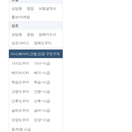
상담원
영업
보험설계사
홍보/마케팅
상조
상담원
영업
장례지도사
상조서비스
장례도우미
가사,베이비,간병,요양 구인구직
가사도우미
가사+시급
베이비시터
베이+시급
학습도우미
학습+시급
간병도우미
간병+시급
산후도우미
산후+시급
실버도우미
실버+시급
요양도우미
요양+시급
등/하원 시급