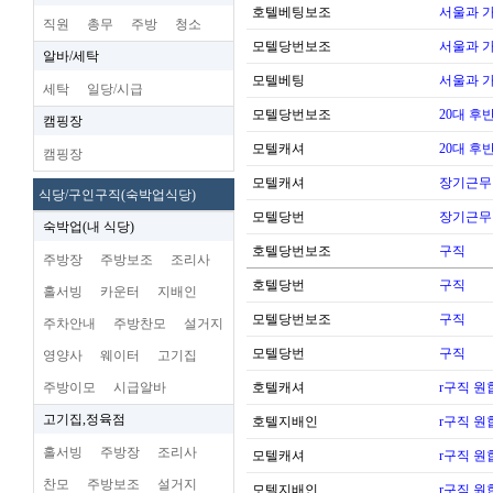
호텔베팅보조
서울과 
직원
총무
주방
청소
모텔당번보조
서울과 
알바/세탁
모텔베팅
서울과 
세탁
일당/시급
모텔당번보조
20대 후
캠핑장
모텔캐셔
20대 후
캠핑장
모텔캐셔
장기근무
식당/구인구직(숙박업식당)
모텔당번
장기근무
숙박업(내 식당)
호텔당번보조
구직
주방장
주방보조
조리사
호텔당번
구직
홀서빙
카운터
지배인
모텔당번보조
구직
주차안내
주방찬모
설거지
모텔당번
구직
영양사
웨이터
고기집
주방이모
시급알바
호텔캐셔
r구직 
고기집,정육점
호텔지배인
r구직 
홀서빙
주방장
조리사
모텔캐셔
r구직 
찬모
주방보조
설거지
모텔지배인
r구직 