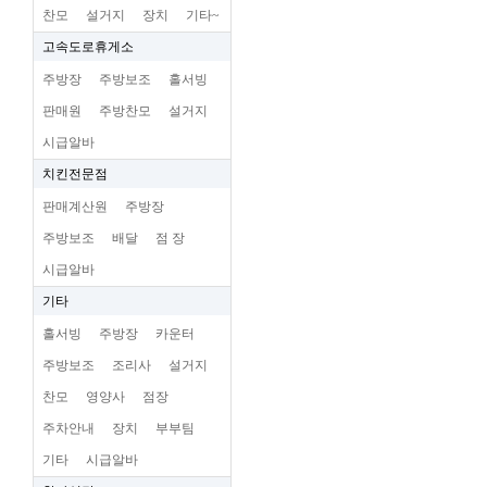
찬모
설거지
장치
기타~
고속도로휴게소
주방장
주방보조
홀서빙
판매원
주방찬모
설거지
시급알바
치킨전문점
판매계산원
주방장
주방보조
배달
점 장
시급알바
기타
홀서빙
주방장
카운터
주방보조
조리사
설거지
찬모
영양사
점장
주차안내
장치
부부팀
기타
시급알바