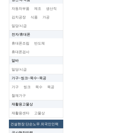
자동차부품
제조
생산직
김치공장
식품
가공
일당/시급
전자/휴대폰
휴대폰조립
반도체
휴대폰검사
알바
일당/시급
가구~씽크~목수~목공
가구
씽크
목수
목공
철재가구
재활용고물상
재활용센타
고물상
건설현장.단순노무.외국인인력
공사현장인력