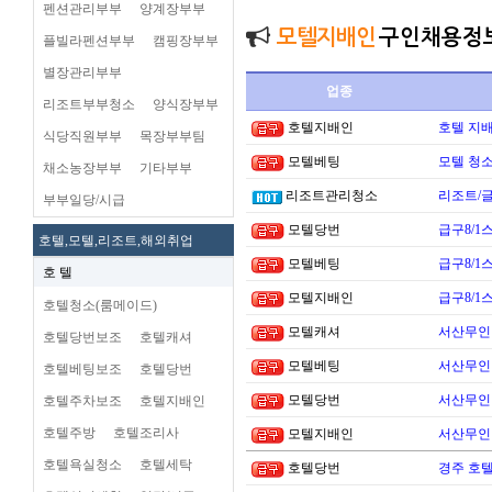
펜션관리부부
양계장부부
모텔지배인
구인채용정
플빌라펜션부부
캠핑장부부
별장관리부부
업종
리조트부부청소
양식장부부
호텔지배인
호텔 지배
식당직원부부
목장부부팀
모텔베팅
모텔 청소
채소농장부부
기타부부
리조트관리청소
리조트/
부부일당/시급
모텔당번
급구8/1
호텔,모텔,리조트,해외취업
모텔베팅
급구8/1
호 텔
모텔지배인
급구8/1
호텔청소(룸메이드)
모텔캐셔
서산무인텔
호텔당번보조
호텔캐셔
모텔베팅
서산무인텔
호텔베팅보조
호텔당번
모텔당번
서산무인텔
호텔주차보조
호텔지배인
호텔주방
호텔조리사
모텔지배인
서산무인텔
호텔욕실청소
호텔세탁
호텔당번
경주 호