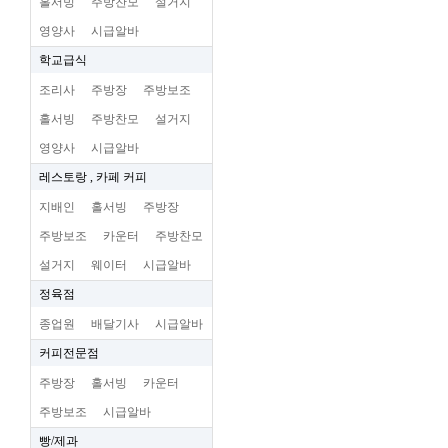
홀서빙
주방찬모
설거지
영양사
시급알바
학교급식
조리사
주방장
주방보조
홀서빙
주방찬모
설거지
영양사
시급알바
레스토랑 , 카페 커피
지배인
홀서빙
주방장
주방보조
카운터
주방찬모
설거지
웨이터
시급알바
정육점
종업원
배달기사
시급알바
커피전문점
주방장
홀서빙
카운터
주방보조
시급알바
빵/제과