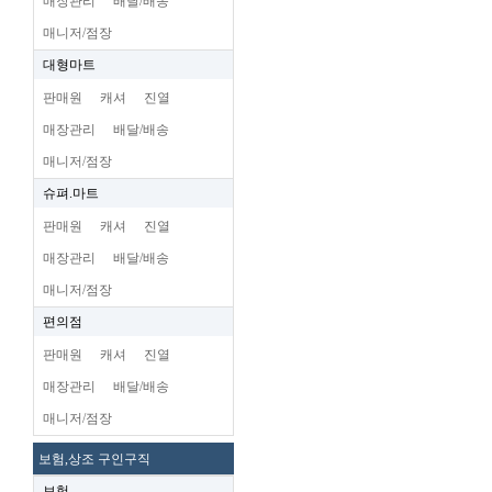
매장관리
배달/배송
매니저/점장
대형마트
판매원
캐셔
진열
매장관리
배달/배송
매니저/점장
슈펴.마트
판매원
캐셔
진열
매장관리
배달/배송
매니저/점장
편의점
판매원
캐셔
진열
매장관리
배달/배송
매니저/점장
보험,상조 구인구직
보험