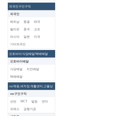
외국인구인구직
외국인
베트남
몽골
태국
필리핀
중국
교포
러시아
일본
미국
기타외국인
오토바이/식당배달/택배배달
오토바이배달
식당배달
치킨배달
택배배달
cnc체용,세차장,재활센터,고물상
cnc구인구직
MCT
선반
밀링
연마
프레스
금형가공