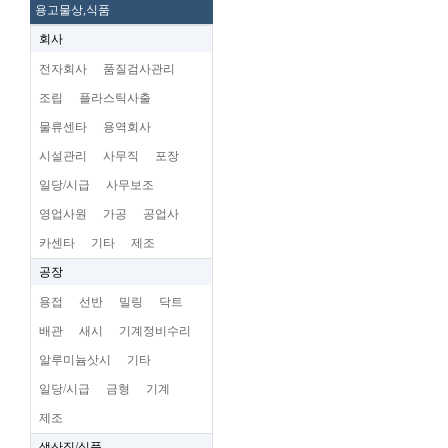
용고물상,식품
회사
전자회사
품질검사관리
조립
플라스틱사출
물류센타
용역회사
시설관리
사무직
포장
일당/시급
사무보조
영업사원
가공
공업사
카센타
기타
제조
공장
용접
선반
밀링
닥트
배관
새시
기계정비수리
알루미늄삿시
기타
일당/시급
금형
기계
제조
생산직/식품