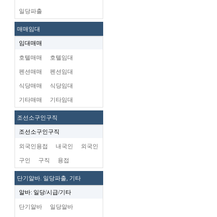
일당파출
매매임대
임대매매
호텔매매
호텔임대
펜션매매
펜션임대
식당매매
식당임대
기타매매
기타임대
조선소구인구직
조선소구인구직
외국인용접
내국인
외국인
구인
구직
용접
단기알바. 일당파출, 기타
알바: 일당/시급/기타
단기알바
일당알바