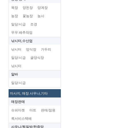
목장
양돈장
양계장
농장
꽃농장
농사
일당/시급
조경
무우 배추작업
낚시터,수산업
낚시터
양식장
가두리
일당/시급
굴양식장
낚시터
알바
일당/시급
마사지, 매장.사우나,기타
매장판매
슈퍼마켓
마트
판매/점원
퀵서비스택배
사우나/찜질방/한증막