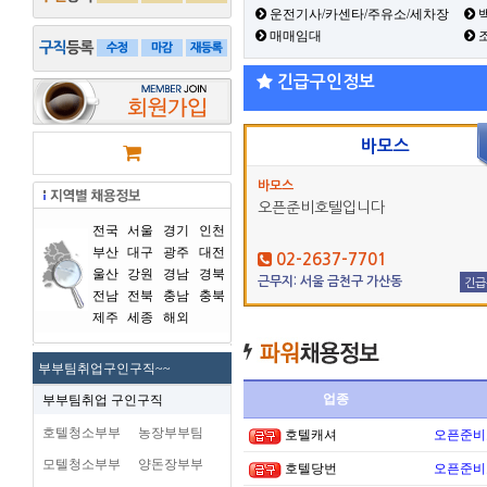
운전기사/카센타/주유소/세차장
백
매매임대
긴급구인정보
바모스
바모스
오픈준비호텔입니다
전국
서울
경기
인천
부산
대구
광주
대전
02-2637-7701
울산
강원
경남
경북
근무지: 서울 금천구 가산동
긴급
전남
전북
충남
충북
제주
세종
해외
부부팀취업구인구직~~
업종
부부팀취업 구인구직
호텔청소부부
농장부부팀
호텔캐셔
오픈준비
모텔청소부부
양돈장부부
호텔당번
오픈준비