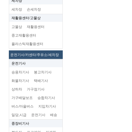
세차장
세차장
손세차장
재활용센터/고물상
고물상
재활용센터
중고재활용센터
플라스틱재활용센터
운전기사/카센타/주유소/세차장
운전기사
승용차기사
봉고차기사
화물차기사
택배기사
상하차
가구점기사
가구배달보조
승합차기사
버스/마을버스
지입차기사
일당,시급
운전기사
배송
중장비기사