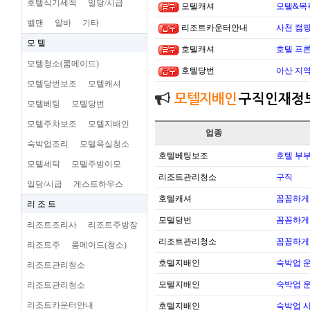
호텔식기세척
일당/시급
모텔캐셔
모텔&목
벨맨
알바
기타
리조트카운터안내
사천 캠핑
모 텔
호텔캐셔
호텔 프론
모텔청소(룸메이드)
호텔당번
아산 지
모텔당번보조
모텔캐셔
모텔지배인
구직인재정
모텔베팅
모텔당번
모텔주차보조
모텔지배인
업종
숙박업조리
모텔욕실청소
호텔베팅보조
호텔 부
모텔세탁
모텔주방이모
리조트관리청소
구직
일당/시급
게스트하우스
호텔캐셔
꼼꼼하게
리 조 트
모텔당번
꼼꼼하게
리조트조리사
리조트주방장
리조트관리청소
꼼꼼하게
리조트주
룸메이드(청소)
호텔지배인
숙박업 운
리조트관리청소
모텔지배인
숙박업 운
리조트관리청소
리조트카운터안내
호텔지배인
숙박업 