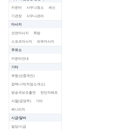
카운터
사우나청소
세신
기관장
사우나관리
마사지
건전마사지
족탕
스포츠마사지
피부마사지
주유소
카운터안내
기타
부동산(중개인)
잡메니저(직업소개소)
방송국보조출연
전단지배포
사찰(공양주)
기타
써니리치
시급/알바
일당/시급