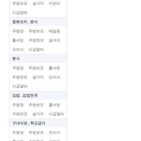
주방보조
설거지
카운터
시급알바
중화요리 , 분식
주방장
주방보조
배달원
홀서빙
주방찬모
설거지
요리사
시급알바
분식
주방장
주방보조
홀서빙
주방찬모
설거지
요리사
시급알바
김밥 , 김밥천국
주방장
주방보조
홀서빙
주방찬모
설거지
시급알바
구내식당 , 학교급식
주방장
주방보조
조리사