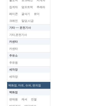
불도저
포크레인
지게차
집게차
덤프트럭
추레라
레미콘
굴삭기
로더
크레인
일당,시급
기타 ~~ 운전기사
기타,운전기사
카센타
카센타
주유소
주유원
세차장
세차장
백화점, 마트, 슈퍼, 편의점
백화점
편매원
캐셔
진열