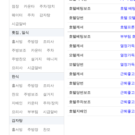
점장
카운타
주차/장치
호텔베팅보조
호텔 배팅
웨이터
주차
감자탕
호텔당번
호텔 모
시급알바
호텔캐셔
호텔프론
횟집 , 일식
호텔베팅보조
부부팀 
홀서빙
주방장
조리사
호텔캐셔
열정가득
주방보조
카운터
주차
모텔캐셔
열정가득
주방찬모
설거지
매니저
모텔당번
열정가득
요리사
시급알바
호텔캐셔
근퇴좋고,
한식
호텔당번
근퇴좋고,
홀서빙
주방장
조리사
호텔당번보조
근퇴좋고,
찬모
주방보조
설거지
호텔주차보조
근퇴좋고,
지배인
카운터
주차/장치
호텔지배인
근퇴좋고,
요리사
부부팀
시급알바
감자탕
홀서빙
주방장
찬모