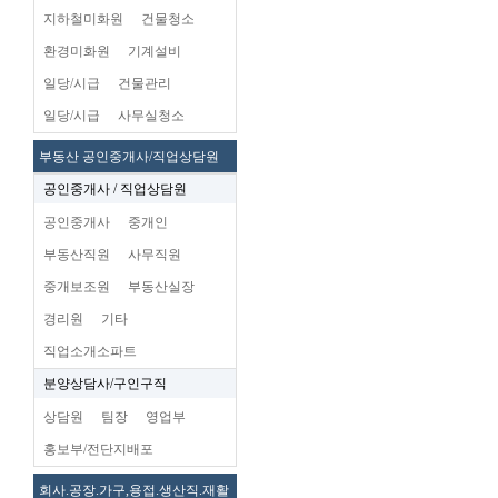
지하철미화원
건물청소
환경미화원
기계설비
일당/시급
건물관리
일당/시급
사무실청소
부동산 공인중개사/직업상담원
공인중개사 / 직업상담원
공인중개사
중개인
부동산직원
사무직원
중개보조원
부동산실장
경리원
기타
직업소개소파트
분양상담사/구인구직
상담원
팀장
영업부
홍보부/전단지배포
회사.공장.가구,용접.생산직.재활