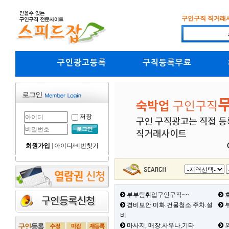
구인구직 직거래
구인광고등록
구직등록무료
저장
회원가입
|
아이디/비번찾기
부부팀취업구인구직~~
호
경비보안.미화.건물청소.주차.설
부
비
마사지, 매장.사우나,기타