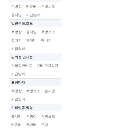
주방장
카운터
주방보조
홀서빙
시급알바
일반주점.호프
주방장
홀서빙
주방보조
설거지
웨이터
매니저
시급알바
편의점/면세점
편의점판매원
기타 판매점원
시급알바
포장마차
주방장
주방보조
홀서빙
시급알바
기타업종,일당
홀서빙
주방장
주방보조
카운타
웨이터
주차