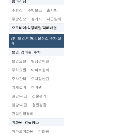
함바식당
주방장
주방보조
홀서빙
주방찬모
설거지
시급알바
오토바이/식당배달/택배배달
경비보안.미화.건물청소.주차.설
비
보안. 경비원. 주차
보안요원
빌딩경비원
주차요원
아파트경비
주차관리
주차정산원
기계설비
경비원
일당/시급
건물관리
일당/시급
청원경찰
건설현장경비
미화원. 건물청소
아파트미화원
미화원