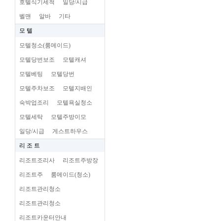
호텔식기세척
일당/시급
벨맨
알바
기타
모 텔
모텔청소(룸메이드)
모텔당번보조
모텔캐셔
모텔베팅
모텔당번
모텔주차보조
모텔지배인
숙박업조리
모텔욕실청소
모텔세탁
모텔주방이모
일당/시급
게스트하우스
리 조 트
리조트조리사
리조트주방장
리조트주
룸메이드(청소)
리조트관리청소
리조트관리청소
리조트카운터안내