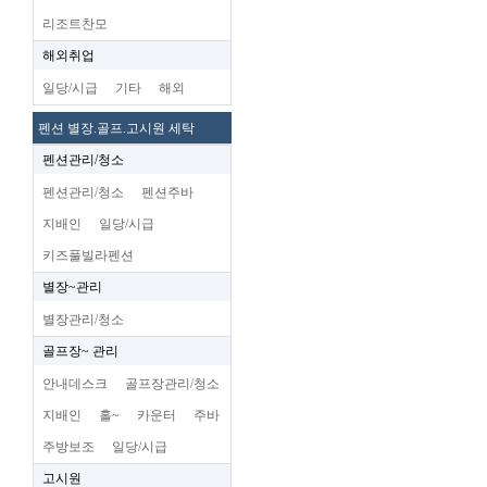
리조트찬모
해외취업
일당/시급
기타
해외
펜션 별장.골프.고시원 세탁
펜션관리/청소
펜션관리/청소
펜션주바
지배인
일당/시급
키즈풀빌라펜션
별장~관리
별장관리/청소
골프장~ 관리
안내데스크
골프장관리/청소
지배인
홀~
카운터
주바
주방보조
일당/시급
고시원