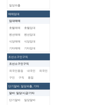
일당파출
매매임대
임대매매
호텔매매
호텔임대
펜션매매
펜션임대
식당매매
식당임대
기타매매
기타임대
조선소구인구직
조선소구인구직
외국인용접
내국인
외국인
구인
구직
용접
단기알바. 일당파출, 기타
알바: 일당/시급/기타
단기알바
일당알바