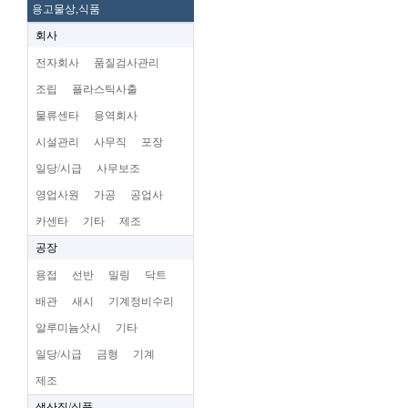
용고물상,식품
회사
전자회사
품질검사관리
조립
플라스틱사출
물류센타
용역회사
시설관리
사무직
포장
일당/시급
사무보조
영업사원
가공
공업사
카센타
기타
제조
공장
용접
선반
밀링
닥트
배관
새시
기계정비수리
알루미늄삿시
기타
일당/시급
금형
기계
제조
생산직/식품