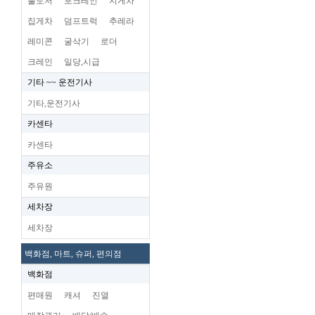
불도저
포크레인
지게차
집게차
덤프트럭
추레라
레미콘
굴삭기
로더
크레인
일당,시급
기타 ~~ 운전기사
기타,운전기사
카센타
카센타
주유소
주유원
세차장
세차장
백화점, 마트, 슈퍼, 편의점
백화점
편매원
캐셔
진열