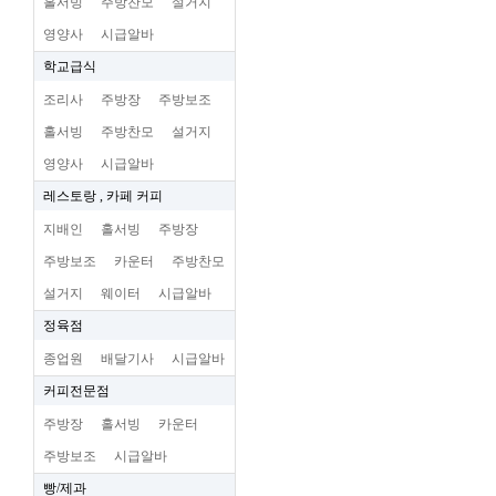
홀서빙
주방찬모
설거지
영양사
시급알바
학교급식
조리사
주방장
주방보조
홀서빙
주방찬모
설거지
영양사
시급알바
레스토랑 , 카페 커피
지배인
홀서빙
주방장
주방보조
카운터
주방찬모
설거지
웨이터
시급알바
정육점
종업원
배달기사
시급알바
커피전문점
주방장
홀서빙
카운터
주방보조
시급알바
빵/제과