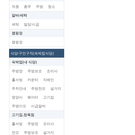
직원
총무
주방
청소
알바/세탁
세탁
일당/시급
캠핑장
캠핑장
식당/구인구직(숙박업식당)
숙박업(내 식당)
주방장
주방보조
조리사
홀서빙
카운터
지배인
주차안내
주방찬모
설거지
영양사
웨이터
고기집
주방이모
시급알바
고기집,정육점
홀서빙
주방장
조리사
찬모
주방보조
설거지