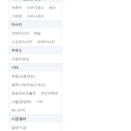
카운터
사우나청소
세신
기관장
사우나관리
마사지
건전마사지
족탕
스포츠마사지
피부마사지
주유소
카운터안내
기타
부동산(중개인)
잡메니저(직업소개소)
방송국보조출연
전단지배포
사찰(공양주)
기타
써니리치
시급/알바
일당/시급