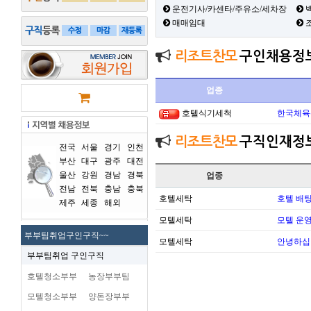
운전기사/카센타/주유소/세차장
백
매매임대
리조트찬모
구인채용정
업종
호텔식기세척
한국체육
리조트찬모
구직인재정
전국
서울
경기
인천
부산
대구
광주
대전
울산
강원
경남
경북
업종
전남
전북
충남
충북
호텔세탁
호텔 배팅
제주
세종
해외
모텔세탁
모텔 운영 
부부팀취업구인구직~~
모텔세탁
안녕하십
부부팀취업 구인구직
호텔청소부부
농장부부팀
모텔청소부부
양돈장부부