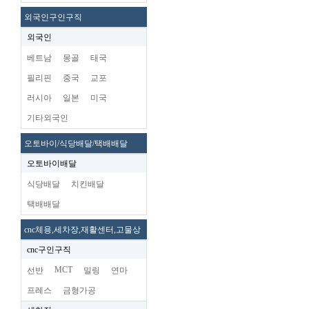
외국인구인구직
외국인
베트남
몽골
태국
필리핀
중국
교포
러시아
일본
미국
기타외국인
오토바이/식당배달/택배배달
오토바이배달
식당배달
치킨배달
택배배달
cnc체용,세차장,재활센터,고물상
cnc구인구직
MCT
선반
밀링
연마
프레스
금형가공