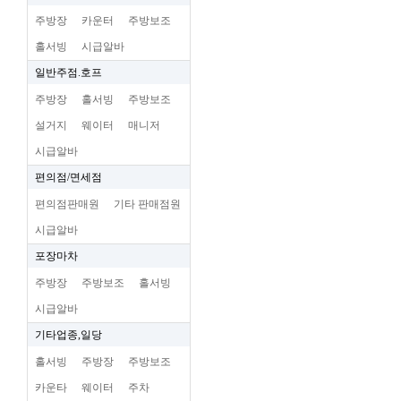
주방장
카운터
주방보조
홀서빙
시급알바
일반주점.호프
주방장
홀서빙
주방보조
설거지
웨이터
매니저
시급알바
편의점/면세점
편의점판매원
기타 판매점원
시급알바
포장마차
주방장
주방보조
홀서빙
시급알바
기타업종,일당
홀서빙
주방장
주방보조
카운타
웨이터
주차