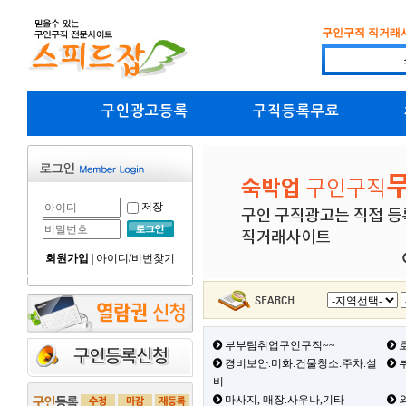
구인구직 직거래
구인광고등록
구직등록무료
저장
회원가입
|
아이디/비번찾기
부부팀취업구인구직~~
호
경비보안.미화.건물청소.주차.설
부
비
마사지, 매장.사우나,기타