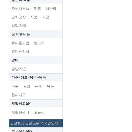
자동차부품
제조
생산직
김치공장
식품
가공
일당/시급
전자/휴대폰
휴대폰조립
반도체
휴대폰검사
알바
일당/시급
가구~씽크~목수~목공
가구
씽크
목수
목공
철재가구
재활용고물상
재활용센타
고물상
건설현장.단순노무.외국인인력
공사현장인력