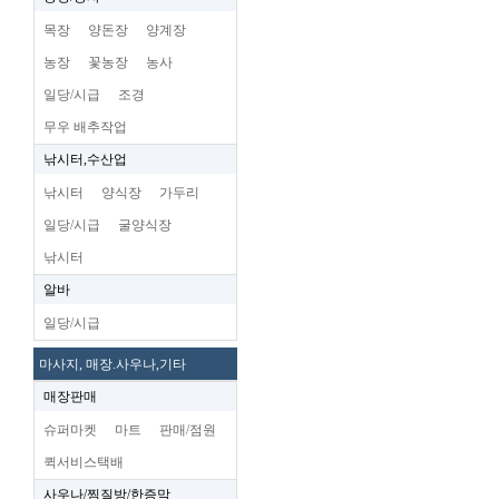
목장
양돈장
양계장
농장
꽃농장
농사
일당/시급
조경
무우 배추작업
낚시터,수산업
낚시터
양식장
가두리
일당/시급
굴양식장
낚시터
알바
일당/시급
마사지, 매장.사우나,기타
매장판매
슈퍼마켓
마트
판매/점원
퀵서비스택배
사우나/찜질방/한증막