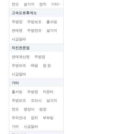
찬모
설거지
장치
기타~
고속도로휴게소
주방장
주방보조
홀서빙
판매원
주방찬모
설거지
시급알바
치킨전문점
판매계산원
주방장
주방보조
배달
점 장
시급알바
기타
홀서빙
주방장
카운터
주방보조
조리사
설거지
찬모
영양사
점장
주차안내
장치
부부팀
기타
시급알바