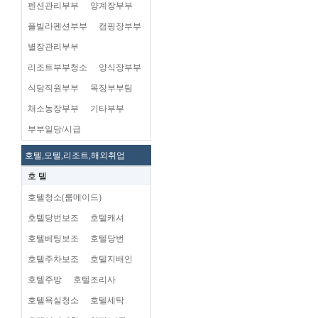
펜션관리부부
양계장부부
플빌라펜션부부
캠핑장부부
별장관리부부
리조트부부청소
양식장부부
식당직원부부
목장부부팀
채소농장부부
기타부부
부부일당/시급
호텔,모텔,리조트,해외취업
호 텔
호텔청소(룸메이드)
호텔당번보조
호텔캐셔
호텔베팅보조
호텔당번
호텔주차보조
호텔지배인
호텔주방
호텔조리사
호텔욕실청소
호텔세탁