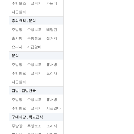
주방보조
설거지
카운터
시급알바
중화요리 , 분식
주방장
주방보조
배달원
홀서빙
주방찬모
설거지
요리사
시급알바
분식
주방장
주방보조
홀서빙
주방찬모
설거지
요리사
시급알바
김밥 , 김밥천국
주방장
주방보조
홀서빙
주방찬모
설거지
시급알바
구내식당 , 학교급식
주방장
주방보조
조리사