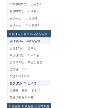
지하철미화원
건물청소
환경미화원
기계설비
일당/시급
건물관리
일당/시급
사무실청소
부동산 공인중개사/직업상담원
공인중개사 / 직업상담원
공인중개사
중개인
부동산직원
사무직원
중개보조원
부동산실장
경리원
기타
직업소개소파트
분양상담사/구인구직
상담원
팀장
영업부
홍보부/전단지배포
회사.공장.가구,용접.생산직.재활