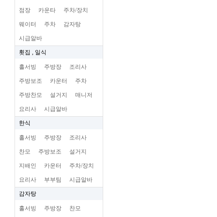
점장
카운타
주차/장치
웨이터
주차
감자탕
시급알바
횟집 , 일식
홀서빙
주방장
조리사
주방보조
카운터
주차
주방찬모
설거지
매니저
요리사
시급알바
한식
홀서빙
주방장
조리사
찬모
주방보조
설거지
지배인
카운터
주차/장치
요리사
부부팀
시급알바
감자탕
홀서빙
주방장
찬모