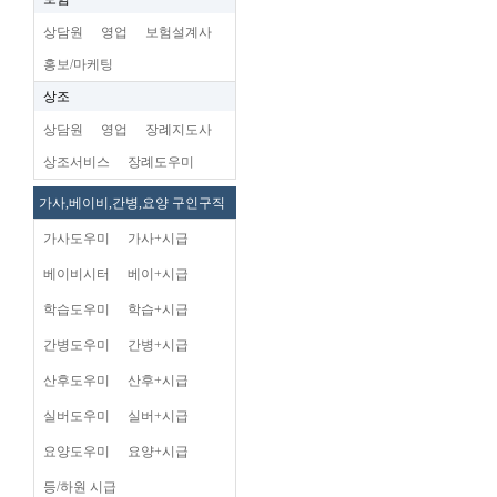
상담원
영업
보험설계사
홍보/마케팅
상조
상담원
영업
장례지도사
상조서비스
장례도우미
가사,베이비,간병,요양 구인구직
가사도우미
가사+시급
베이비시터
베이+시급
학습도우미
학습+시급
간병도우미
간병+시급
산후도우미
산후+시급
실버도우미
실버+시급
요양도우미
요양+시급
등/하원 시급