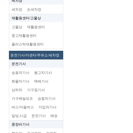
세차장
세차장
손세차장
재활용센터/고물상
고물상
재활용센터
중고재활용센터
플라스틱재활용센터
운전기사/카센타/주유소/세차장
운전기사
승용차기사
봉고차기사
화물차기사
택배기사
상하차
가구점기사
가구배달보조
승합차기사
버스/마을버스
지입차기사
일당,시급
운전기사
배송
중장비기사