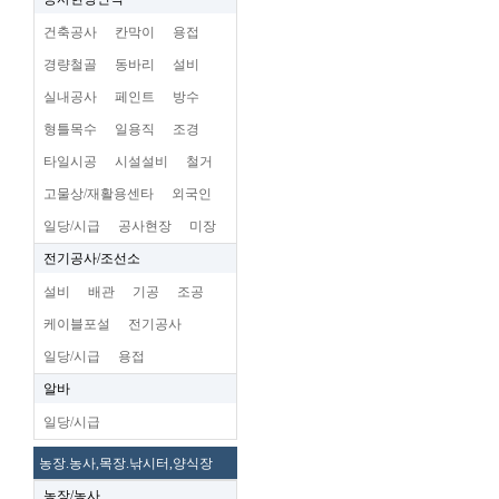
건축공사
칸막이
용접
경량철골
동바리
설비
실내공사
페인트
방수
형틀목수
일용직
조경
타일시공
시설설비
철거
고물상/재활용센타
외국인
일당/시급
공사현장
미장
전기공사/조선소
설비
배관
기공
조공
케이블포설
전기공사
일당/시급
용접
알바
일당/시급
농장.농사,목장.낚시터,양식장
농장/농사