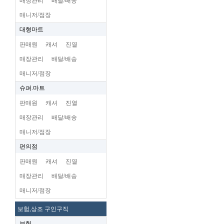
매장관리
배달/배송
매니저/점장
대형마트
판매원
캐셔
진열
매장관리
배달/배송
매니저/점장
슈펴.마트
판매원
캐셔
진열
매장관리
배달/배송
매니저/점장
편의점
판매원
캐셔
진열
매장관리
배달/배송
매니저/점장
보험,상조 구인구직
보험