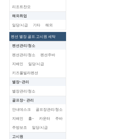
리조트찬모
해외취업
일당/시급
기타
해외
펜션 별장.골프.고시원 세탁
펜션관리/청소
펜션관리/청소
펜션주바
지배인
일당/시급
키즈풀빌라펜션
별장~관리
별장관리/청소
골프장~ 관리
안내데스크
골프장관리/청소
지배인
홀~
카운터
주바
주방보조
일당/시급
고시원