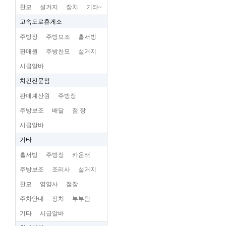
찬모
설거지
장치
기타~
고속도로휴게소
주방장
주방보조
홀서빙
판매원
주방찬모
설거지
시급알바
치킨전문점
판매계산원
주방장
주방보조
배달
점 장
시급알바
기타
홀서빙
주방장
카운터
주방보조
조리사
설거지
찬모
영양사
점장
주차안내
장치
부부팀
기타
시급알바