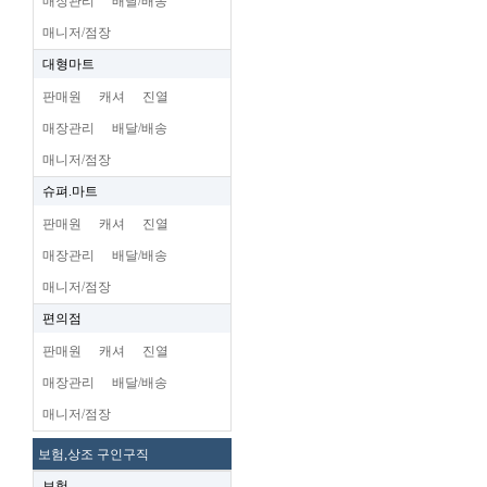
매장관리
배달/배송
매니저/점장
대형마트
판매원
캐셔
진열
매장관리
배달/배송
매니저/점장
슈펴.마트
판매원
캐셔
진열
매장관리
배달/배송
매니저/점장
편의점
판매원
캐셔
진열
매장관리
배달/배송
매니저/점장
보험,상조 구인구직
보험