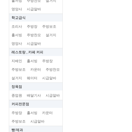
홀서빙
주방찬모
설거지
영양사
시급알바
학교급식
조리사
주방장
주방보조
홀서빙
주방찬모
설거지
영양사
시급알바
레스토랑 , 카페 커피
지배인
홀서빙
주방장
주방보조
카운터
주방찬모
설거지
웨이터
시급알바
정육점
종업원
배달기사
시급알바
커피전문점
주방장
홀서빙
카운터
주방보조
시급알바
빵/제과