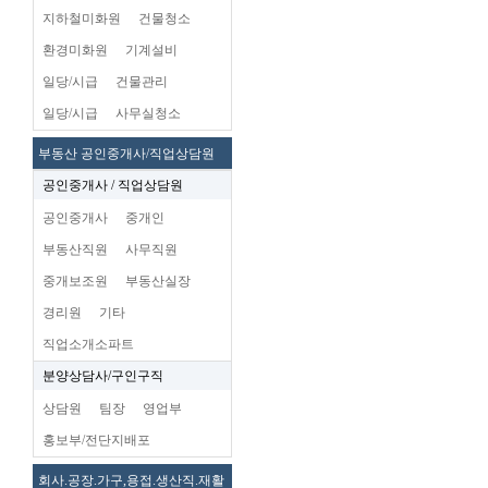
지하철미화원
건물청소
환경미화원
기계설비
일당/시급
건물관리
일당/시급
사무실청소
부동산 공인중개사/직업상담원
공인중개사 / 직업상담원
공인중개사
중개인
부동산직원
사무직원
중개보조원
부동산실장
경리원
기타
직업소개소파트
분양상담사/구인구직
상담원
팀장
영업부
홍보부/전단지배포
회사.공장.가구,용접.생산직.재활