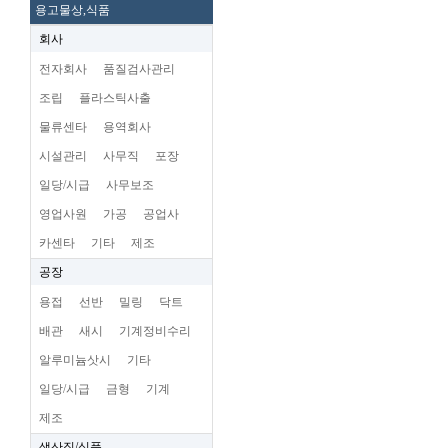
용고물상,식품
회사
전자회사
품질검사관리
조립
플라스틱사출
물류센타
용역회사
시설관리
사무직
포장
일당/시급
사무보조
영업사원
가공
공업사
카센타
기타
제조
공장
용접
선반
밀링
닥트
배관
새시
기계정비수리
알루미늄삿시
기타
일당/시급
금형
기계
제조
생산직/식품