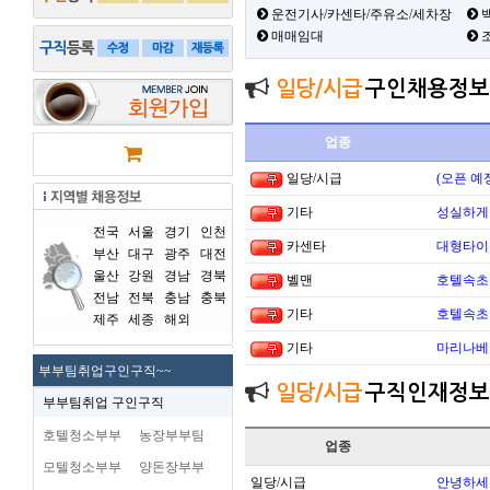
운전기사/카센타/주유소/세차장
백
매매임대
일당/시급
구인채용정보
업종
일당/시급
(오픈 예
기타
성실하게
전국
서울
경기
인천
카센타
대형타이
부산
대구
광주
대전
울산
강원
경남
경북
벨맨
호텔속초 
전남
전북
충남
충북
기타
호텔속초 
제주
세종
해외
기타
마리나베이
부부팀취업구인구직~~
일당/시급
구직인재정보
부부팀취업 구인구직
호텔청소부부
농장부부팀
업종
모텔청소부부
양돈장부부
일당/시급
안녕하세