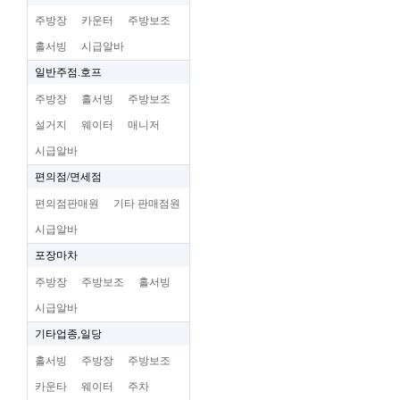
주방장
카운터
주방보조
홀서빙
시급알바
일반주점.호프
주방장
홀서빙
주방보조
설거지
웨이터
매니저
시급알바
편의점/면세점
편의점판매원
기타 판매점원
시급알바
포장마차
주방장
주방보조
홀서빙
시급알바
기타업종,일당
홀서빙
주방장
주방보조
카운타
웨이터
주차