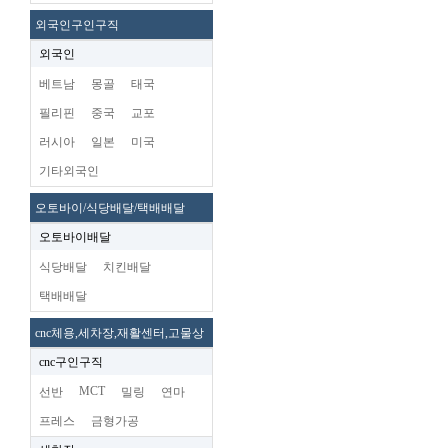
외국인구인구직
외국인
베트남
몽골
태국
필리핀
중국
교포
러시아
일본
미국
기타외국인
오토바이/식당배달/택배배달
오토바이배달
식당배달
치킨배달
택배배달
cnc체용,세차장,재활센터,고물상
cnc구인구직
MCT
선반
밀링
연마
프레스
금형가공