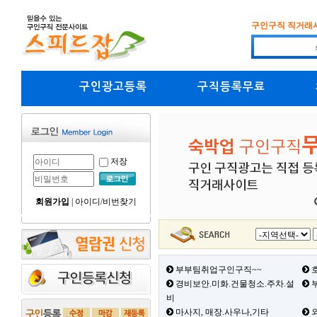
구인구직 직거래
구인광고등록
구직등록무료
저장
회원가입
|
아이디/비번찾기
부부팀취업구인구직~~
호
경비보안.미화.건물청소.주차.설
부
비
마사지, 매장.사우나,기타