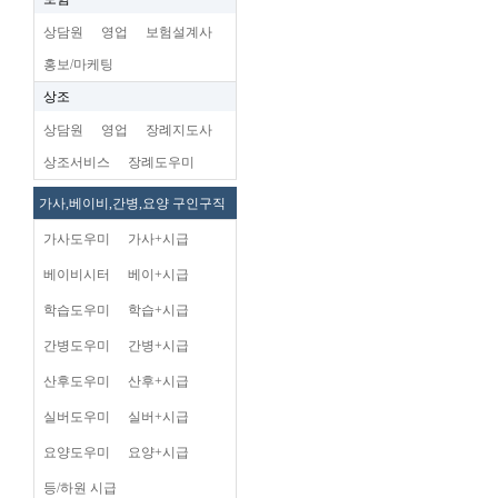
상담원
영업
보험설계사
홍보/마케팅
상조
상담원
영업
장례지도사
상조서비스
장례도우미
가사,베이비,간병,요양 구인구직
가사도우미
가사+시급
베이비시터
베이+시급
학습도우미
학습+시급
간병도우미
간병+시급
산후도우미
산후+시급
실버도우미
실버+시급
요양도우미
요양+시급
등/하원 시급