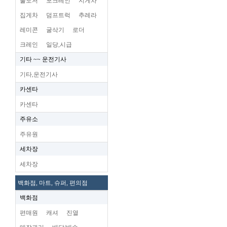
불도저
포크레인
지게차
집게차
덤프트럭
추레라
레미콘
굴삭기
로더
크레인
일당,시급
기타 ~~ 운전기사
기타,운전기사
카센타
카센타
주유소
주유원
세차장
세차장
백화점, 마트, 슈퍼, 편의점
백화점
편매원
캐셔
진열