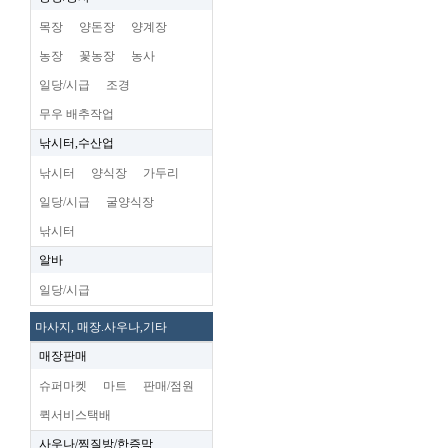
목장
양돈장
양계장
농장
꽃농장
농사
일당/시급
조경
무우 배추작업
낚시터,수산업
낚시터
양식장
가두리
일당/시급
굴양식장
낚시터
알바
일당/시급
마사지, 매장.사우나,기타
매장판매
슈퍼마켓
마트
판매/점원
퀵서비스택배
사우나/찜질방/한증막