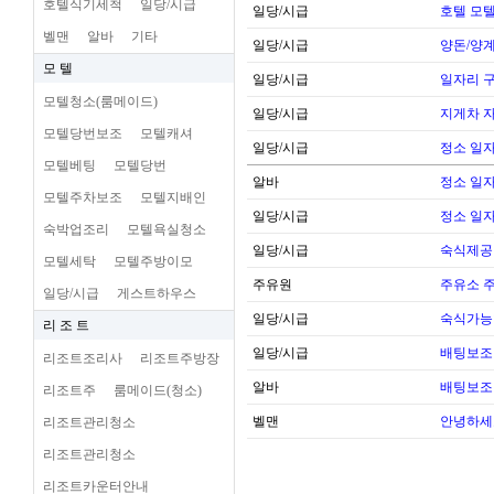
호텔식기세척
일당/시급
일당/시급
호텔 모텔
벨맨
알바
기타
일당/시급
양돈/양계
모 텔
일당/시급
일자리 
모텔청소(룸메이드)
일당/시급
지게차 
모텔당번보조
모텔캐셔
일당/시급
정소 일자
모텔베팅
모텔당번
알바
정소 일자
모텔주차보조
모텔지배인
일당/시급
정소 일자
숙박업조리
모텔욕실청소
일당/시급
숙식제공
모텔세탁
모텔주방이모
주유원
주유소 
일당/시급
게스트하우스
일당/시급
숙식가능한
리 조 트
일당/시급
배팅보조 
리조트조리사
리조트주방장
알바
배팅보조 
리조트주
룸메이드(청소)
벨맨
안녕하세
리조트관리청소
리조트관리청소
리조트카운터안내