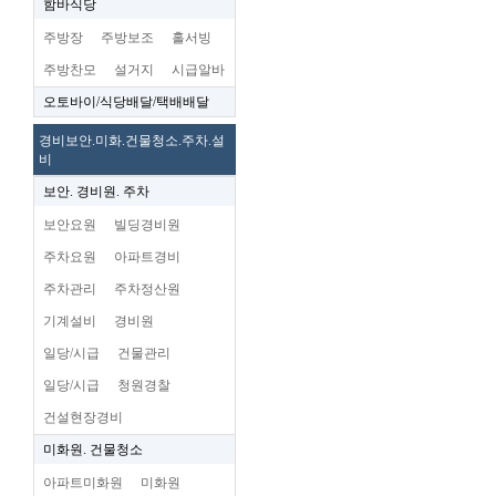
함바식당
주방장
주방보조
홀서빙
주방찬모
설거지
시급알바
오토바이/식당배달/택배배달
경비보안.미화.건물청소.주차.설
비
보안. 경비원. 주차
보안요원
빌딩경비원
주차요원
아파트경비
주차관리
주차정산원
기계설비
경비원
일당/시급
건물관리
일당/시급
청원경찰
건설현장경비
미화원. 건물청소
아파트미화원
미화원