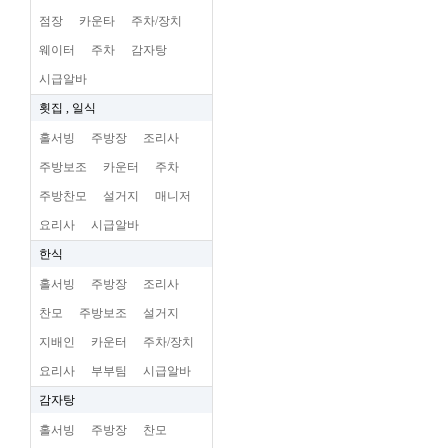
점장
카운타
주차/장치
웨이터
주차
감자탕
시급알바
횟집 , 일식
홀서빙
주방장
조리사
주방보조
카운터
주차
주방찬모
설거지
매니저
요리사
시급알바
한식
홀서빙
주방장
조리사
찬모
주방보조
설거지
지배인
카운터
주차/장치
요리사
부부팀
시급알바
감자탕
홀서빙
주방장
찬모