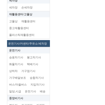
세차장
세차장
손세차장
재활용센터/고물상
고물상
재활용센터
중고재활용센터
플라스틱재활용센터
운전기사/카센타/주유소/세차장
운전기사
승용차기사
봉고차기사
화물차기사
택배기사
상하차
가구점기사
가구배달보조
승합차기사
버스/마을버스
지입차기사
일당,시급
운전기사
배송
중장비기사