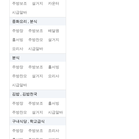
주방보조
설거지
카운터
시급알바
중화요리 , 분식
주방장
주방보조
배달원
홀서빙
주방찬모
설거지
요리사
시급알바
분식
주방장
주방보조
홀서빙
주방찬모
설거지
요리사
시급알바
김밥 , 김밥천국
주방장
주방보조
홀서빙
주방찬모
설거지
시급알바
구내식당 , 학교급식
주방장
주방보조
조리사