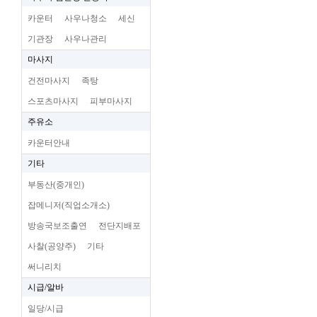
카운터
사우나청소
세신
기관장
사우나관리
마사지
건전마사지
족탕
스포츠마사지
피부마사지
주유소
카운터안내
기타
부동산(중개인)
잡메니저(직업소개소)
방송국보조출연
전단지배포
사찰(공양주)
기타
써니리치
시급/알바
일당/시급