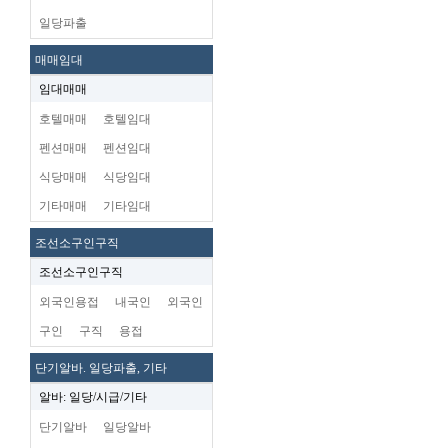
일당파출
매매임대
임대매매
호텔매매
호텔임대
펜션매매
펜션임대
식당매매
식당임대
기타매매
기타임대
조선소구인구직
조선소구인구직
외국인용접
내국인
외국인
구인
구직
용접
단기알바. 일당파출, 기타
알바: 일당/시급/기타
단기알바
일당알바