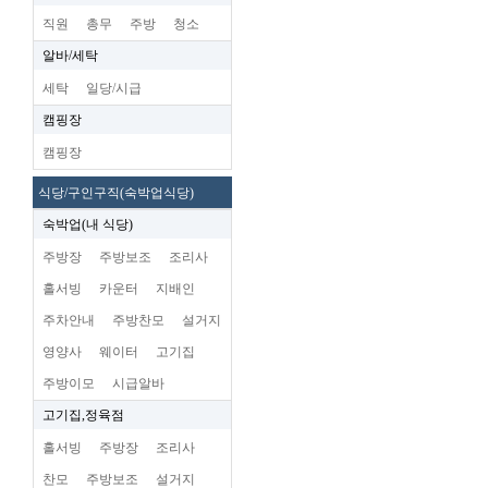
직원
총무
주방
청소
알바/세탁
세탁
일당/시급
캠핑장
캠핑장
식당/구인구직(숙박업식당)
숙박업(내 식당)
주방장
주방보조
조리사
홀서빙
카운터
지배인
주차안내
주방찬모
설거지
영양사
웨이터
고기집
주방이모
시급알바
고기집,정육점
홀서빙
주방장
조리사
찬모
주방보조
설거지