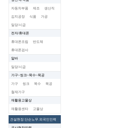
자동차부품
제조
생산직
김치공장
식품
가공
일당/시급
전자/휴대폰
휴대폰조립
반도체
휴대폰검사
알바
일당/시급
가구~씽크~목수~목공
가구
씽크
목수
목공
철재가구
재활용고물상
재활용센타
고물상
건설현장.단순노무.외국인인력
공사현장인력