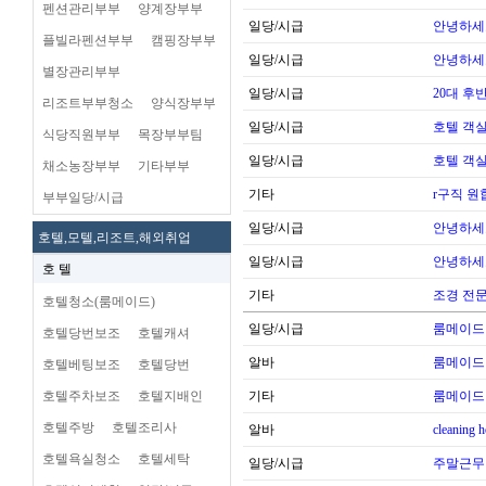
펜션관리부부
양계장부부
일당/시급
안녕하세
플빌라펜션부부
캠핑장부부
일당/시급
안녕하세
별장관리부부
일당/시급
20대 후
리조트부부청소
양식장부부
일당/시급
호텔 객실
식당직원부부
목장부부팀
일당/시급
호텔 객실
채소농장부부
기타부부
기타
r구직 
부부일당/시급
일당/시급
안녕하세
호텔,모텔,리조트,해외취업
일당/시급
안녕하세
호 텔
기타
조경 전문
호텔청소(룸메이드)
일당/시급
룸메이드
호텔당번보조
호텔캐셔
알바
룸메이드
호텔베팅보조
호텔당번
호텔주차보조
호텔지배인
기타
룸메이드
호텔주방
호텔조리사
알바
cleaning 
호텔욕실청소
호텔세탁
일당/시급
주말근무