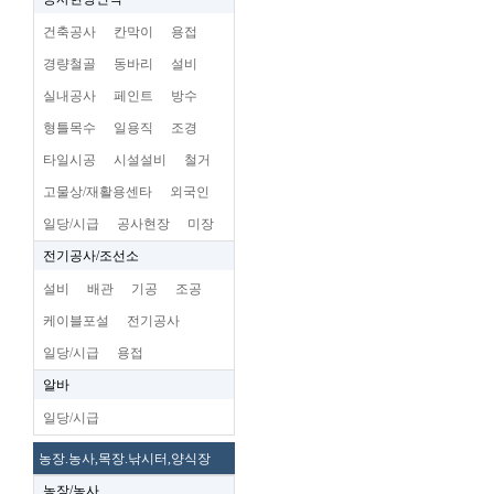
건축공사
칸막이
용접
경량철골
동바리
설비
실내공사
페인트
방수
형틀목수
일용직
조경
타일시공
시설설비
철거
고물상/재활용센타
외국인
일당/시급
공사현장
미장
전기공사/조선소
설비
배관
기공
조공
케이블포설
전기공사
일당/시급
용접
알바
일당/시급
농장.농사,목장.낚시터,양식장
농장/농사