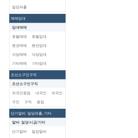
일당파출
매매임대
임대매매
호텔매매
호텔임대
펜션매매
펜션임대
식당매매
식당임대
기타매매
기타임대
조선소구인구직
조선소구인구직
외국인용접
내국인
외국인
구인
구직
용접
단기알바. 일당파출, 기타
알바: 일당/시급/기타
단기알바
일당알바