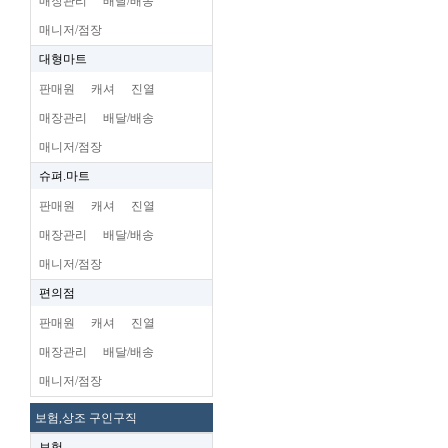
매장관리
배달/배송
매니저/점장
대형마트
판매원
캐셔
진열
매장관리
배달/배송
매니저/점장
슈펴.마트
판매원
캐셔
진열
매장관리
배달/배송
매니저/점장
편의점
판매원
캐셔
진열
매장관리
배달/배송
매니저/점장
보험,상조 구인구직
보험