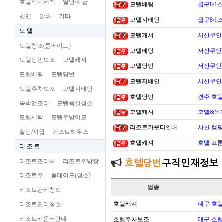
호텔식기세척
일당/시급
모텔베팅
급구8/1
벨맨
알바
기타
모텔지배인
급구8/1
모 텔
모텔캐셔
서산무인텔
모텔청소(룸메이드)
모텔베팅
서산무인텔
모텔당번보조
모텔캐셔
모텔당번
서산무인텔
모텔베팅
모텔당번
모텔지배인
서산무인텔
모텔주차보조
모텔지배인
호텔당번
경주 호
숙박업조리
모텔욕실청소
모텔캐셔
모텔&목
모텔세탁
모텔주방이모
리조트카운터안내
사천 캠핑
일당/시급
게스트하우스
호텔캐셔
호텔 프론
리 조 트
리조트조리사
리조트주방장
호텔당번
구직인재정보
리조트주
룸메이드(청소)
업종
리조트관리청소
호텔캐셔
대구 호
리조트관리청소
리조트카운터안내
호텔주차보조
대구 호