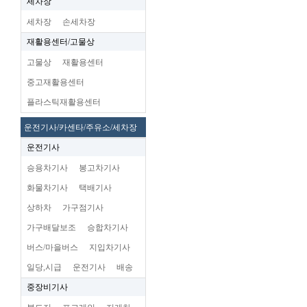
세차장
세차장
손세차장
재활용센터/고물상
고물상
재활용센터
중고재활용센터
플라스틱재활용센터
운전기사/카센타/주유소/세차장
운전기사
승용차기사
봉고차기사
화물차기사
택배기사
상하차
가구점기사
가구배달보조
승합차기사
버스/마을버스
지입차기사
일당,시급
운전기사
배송
중장비기사