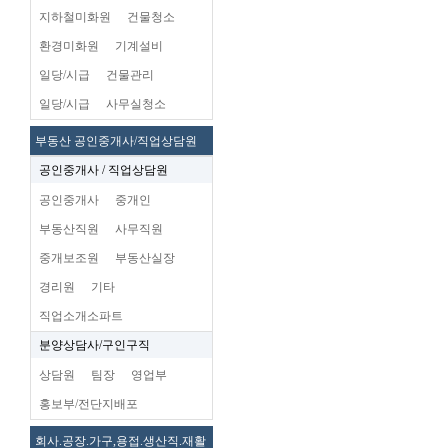
지하철미화원
건물청소
환경미화원
기계설비
일당/시급
건물관리
일당/시급
사무실청소
부동산 공인중개사/직업상담원
공인중개사 / 직업상담원
공인중개사
중개인
부동산직원
사무직원
중개보조원
부동산실장
경리원
기타
직업소개소파트
분양상담사/구인구직
상담원
팀장
영업부
홍보부/전단지배포
회사.공장.가구,용접.생산직.재활