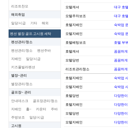
리조트찬모
모텔캐셔
대구 호
해외취업
모텔주차보조
대구 호
일당/시급
기타
해외
호텔지배인
숙박업 운
펜션 별장.골프.고시원 세탁
모텔지배인
숙박업 운
펜션관리/청소
호텔베팅보조
호텔 부
펜션관리/청소
펜션주바
호텔캐셔
꼼꼼하게
지배인
일당/시급
모텔당번
꼼꼼하게
키즈풀빌라펜션
리조트관리청소
꼼꼼하게
별장~관리
호텔지배인
숙박업 
별장관리/청소
모텔지배인
숙박업 
골프장~ 관리
호텔당번
다양한이
안내데스크
골프장관리/청소
호텔지배인
다양한이
지배인
홀~
카운터
주바
모텔당번
다양한이
주방보조
일당/시급
모텔지배인
다양한이
고시원