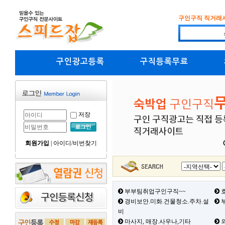
구인구직 직거래
구인광고등록
구직등록무료
저장
회원가입
|
아이디/비번찾기
부부팀취업구인구직~~
호
경비보안.미화.건물청소.주차.설
부
비
마사지, 매장.사우나,기타