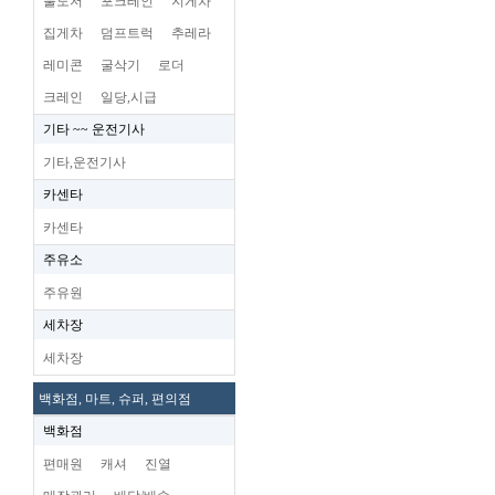
불도저
포크레인
지게차
집게차
덤프트럭
추레라
레미콘
굴삭기
로더
크레인
일당,시급
기타 ~~ 운전기사
기타,운전기사
카센타
카센타
주유소
주유원
세차장
세차장
백화점, 마트, 슈퍼, 편의점
백화점
편매원
캐셔
진열