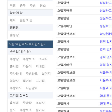
호텔당번
성실하고
직원
총무
주방
청소
호텔지배인
성실하고
알바/세탁
모텔당번
성실하고
세탁
일당/시급
모텔지배인
성실하고
캠핑장
호텔당번보조
남자3명
캠핑장
모텔캐셔
경력 없지
식당/구인구직(숙박업식당)
모텔당번
경력 없지
숙박업(내 식당)
모텔당번보조
경력 없지
주방장
주방보조
조리사
모텔지배인
경력 없지
홀서빙
카운터
지배인
호텔베팅보조
서울과 
주차안내
주방찬모
설거지
모텔당번보조
서울과 
영양사
웨이터
고기집
주방이모
시급알바
모텔베팅
서울과 
고기집,정육점
모텔당번보조
20대 후
홀서빙
주방장
조리사
모텔캐셔
20대 후
찬모
주방보조
설거지
모텔캐셔
장기근무