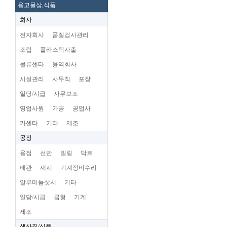
용고물상,식품
회사
전자회사
품질검사관리
조립
플라스틱사출
물류센타
용역회사
시설관리
사무직
포장
일당/시급
사무보조
영업사원
가공
공업사
카센타
기타
제조
공장
용접
선반
밀링
닥트
배관
새시
기계정비수리
알루미늄삿시
기타
일당/시급
금형
기계
제조
생산직/식품