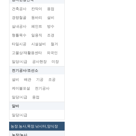
건축공사
칸막이
용접
경량철골
동바리
설비
실내공사
페인트
방수
형틀목수
일용직
조경
타일시공
시설설비
철거
고물상/재활용센타
외국인
일당/시급
공사현장
미장
전기공사/조선소
설비
배관
기공
조공
케이블포설
전기공사
일당/시급
용접
알바
일당/시급
농장.농사,목장.낚시터,양식장
농장/농사