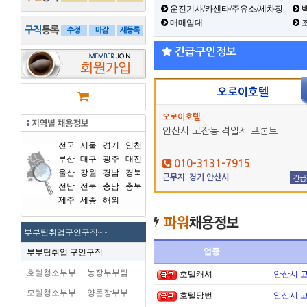
운전기사/카센타/주유소/세차장
백
매매임대
긴급구인정보
오로이호텔
오로이호텔
안산시 고잔동 격일제 프론트
전국
서울
경기
인천
부산
대구
광주
대전
010-3131-7915
울산
강원
경남
경북
근무지: 경기 안산시
긴급
전남
전북
충남
충북
제주
세종
해외
부부팀취업구인구직~~
업종
부부팀취업 구인구직
호텔청소부부
농장부부팀
호텔캐셔
안산시 
모텔청소부부
양돈장부부
호텔당번
안산시 