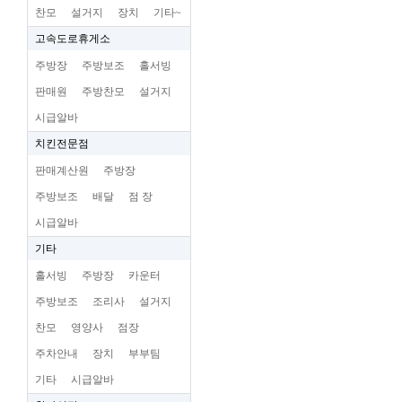
찬모
설거지
장치
기타~
고속도로휴게소
주방장
주방보조
홀서빙
판매원
주방찬모
설거지
시급알바
치킨전문점
판매계산원
주방장
주방보조
배달
점 장
시급알바
기타
홀서빙
주방장
카운터
주방보조
조리사
설거지
찬모
영양사
점장
주차안내
장치
부부팀
기타
시급알바