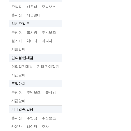
주방장
카운터
주방보조
홀서빙
시급알바
일반주점.호프
주방장
홀서빙
주방보조
설거지
웨이터
매니저
시급알바
편의점/면세점
편의점판매원
기타 판매점원
시급알바
포장마차
주방장
주방보조
홀서빙
시급알바
기타업종,일당
홀서빙
주방장
주방보조
카운타
웨이터
주차