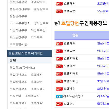
펜션관리부부
양계장부부
호텔캐셔
오픈준비
플빌라펜션부부
캠핑장부부
호텔당번
오픈준비
별장관리부부
호텔당번
구인채용정보
리조트부부청소
양식장부부
식당직원부부
목장부부팀
업종
채소농장부부
기타부부
호텔캐셔
안산시 
부부일당/시급
호텔당번
안산시 
호텔,모텔,리조트,해외취업
호텔지배인
안산시 
호 텔
모텔캐셔
안산시 
호텔청소(룸메이드)
모텔지배인
안산시 
호텔당번보조
호텔캐셔
호텔지배인
호텔 지배
호텔베팅보조
호텔당번
모텔베팅
모텔 청소
호텔주차보조
호텔지배인
호텔주방
호텔조리사
리조트관리청소
리조트/
호텔욕실청소
호텔세탁
모텔당번
급구8/1