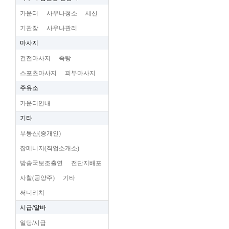
카운터
사우나청소
세신
기관장
사우나관리
마사지
건전마사지
족탕
스포츠마사지
피부마사지
주유소
카운터안내
기타
부동산(중개인)
잡메니저(직업소개소)
방송국보조출연
전단지배포
사찰(공양주)
기타
써니리치
시급/알바
일당/시급