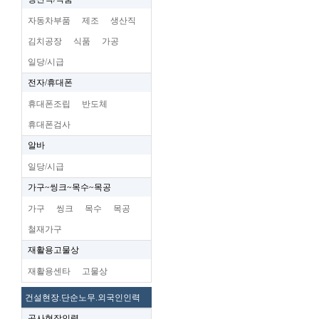
자동차부품
제조
생산직
김치공장
식품
가공
일당/시급
전자/휴대폰
휴대폰조립
반도체
휴대폰검사
알바
일당/시급
가구~씽크~목수~목공
가구
씽크
목수
목공
철재가구
재활용고물상
재활용센타
고물상
건설현장.단순노무.외국인인력
공사현장인력