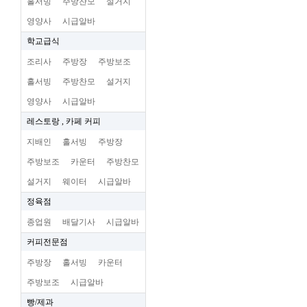
홀서빙
주방찬모
설거지
영양사
시급알바
학교급식
조리사
주방장
주방보조
홀서빙
주방찬모
설거지
영양사
시급알바
레스토랑 , 카페 커피
지배인
홀서빙
주방장
주방보조
카운터
주방찬모
설거지
웨이터
시급알바
정육점
종업원
배달기사
시급알바
커피전문점
주방장
홀서빙
카운터
주방보조
시급알바
빵/제과