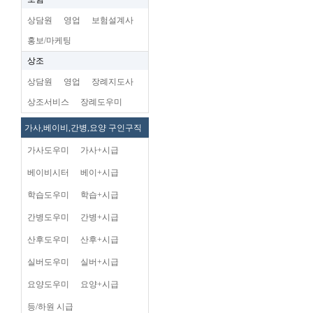
상담원
영업
보험설계사
홍보/마케팅
상조
상담원
영업
장례지도사
상조서비스
장례도우미
가사,베이비,간병,요양 구인구직
가사도우미
가사+시급
베이비시터
베이+시급
학습도우미
학습+시급
간병도우미
간병+시급
산후도우미
산후+시급
실버도우미
실버+시급
요양도우미
요양+시급
등/하원 시급