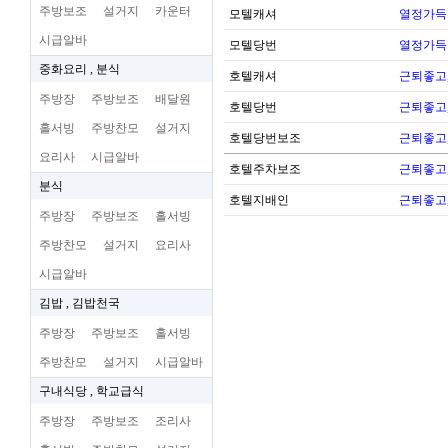
주방보조
설거지
카운터
모텔캐셔
열정가득
시급알바
모텔당번
열정가득
중화요리 , 분식
호텔캐셔
근퇴좋고,
주방장
주방보조
배달원
호텔당번
근퇴좋고,
홀서빙
주방찬모
설거지
호텔당번보조
근퇴좋고,
요리사
시급알바
호텔주차보조
근퇴좋고,
분식
호텔지배인
근퇴좋고,
주방장
주방보조
홀서빙
주방찬모
설거지
요리사
시급알바
김밥 , 김밥천국
주방장
주방보조
홀서빙
주방찬모
설거지
시급알바
구내식당 , 학교급식
주방장
주방보조
조리사