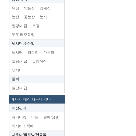
목장
양돈장
양계장
농장
꽃농장
농사
일당/시급
조경
무우 배추작업
낚시터,수산업
낚시터
양식장
가두리
일당/시급
굴양식장
낚시터
알바
일당/시급
마사지, 매장.사우나,기타
매장판매
슈퍼마켓
마트
판매/점원
퀵서비스택배
사우나/찜질방/한증막