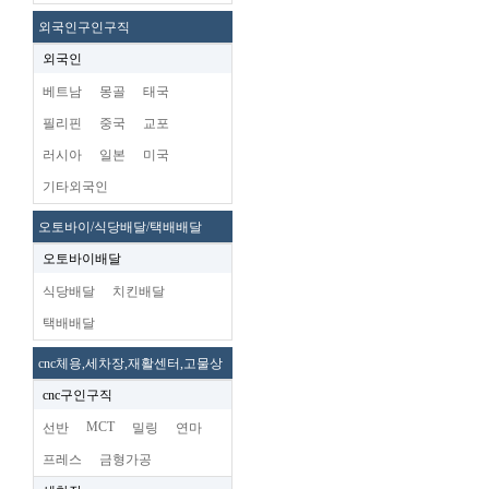
외국인구인구직
외국인
베트남
몽골
태국
필리핀
중국
교포
러시아
일본
미국
기타외국인
오토바이/식당배달/택배배달
오토바이배달
식당배달
치킨배달
택배배달
cnc체용,세차장,재활센터,고물상
cnc구인구직
MCT
선반
밀링
연마
프레스
금형가공