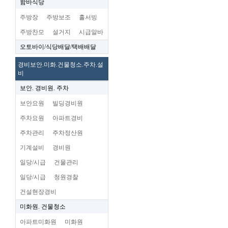
함바식당
주방장
주방보조
홀서빙
주방찬모
설거지
시급알바
오토바이/식당배달/택배배달
경비보안.미화.건물청소.주차.설
비
보안. 경비원. 주차
보안요원
빌딩경비원
주차요원
아파트경비
주차관리
주차정산원
기계설비
경비원
일당/시급
건물관리
일당/시급
청원경찰
건설현장경비
미화원. 건물청소
아파트미화원
미화원