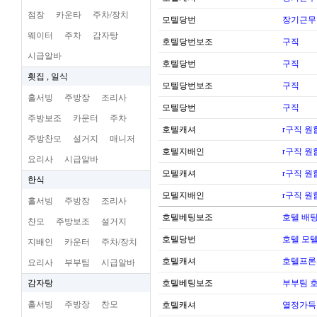
점장
카운타
주차/장치
모텔당번
장기근무
웨이터
주차
감자탕
호텔당번보조
구직
시급알바
호텔당번
구직
횟집 , 일식
모텔당번보조
구직
홀서빙
주방장
조리사
모텔당번
구직
주방보조
카운터
주차
호텔캐셔
r구직 
주방찬모
설거지
매니저
호텔지배인
r구직 
요리사
시급알바
모텔캐셔
r구직 
한식
모텔지배인
r구직 
홀서빙
주방장
조리사
호텔베팅보조
호텔 배팅
찬모
주방보조
설거지
호텔당번
호텔 모
지배인
카운터
주차/장치
호텔캐셔
호텔프론
요리사
부부팀
시급알바
감자탕
호텔베팅보조
부부팀 
홀서빙
주방장
찬모
호텔캐셔
열정가득