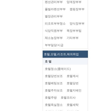
펜션관리부부
양계장부부
플빌라펜션부부
캠핑장부부
별장관리부부
리조트부부청소
양식장부부
식당직원부부
목장부부팀
채소농장부부
기타부부
부부일당/시급
호텔,모텔,리조트,해외취업
호 텔
호텔청소(룸메이드)
호텔당번보조
호텔캐셔
호텔베팅보조
호텔당번
호텔주차보조
호텔지배인
호텔주방
호텔조리사
호텔욕실청소
호텔세탁