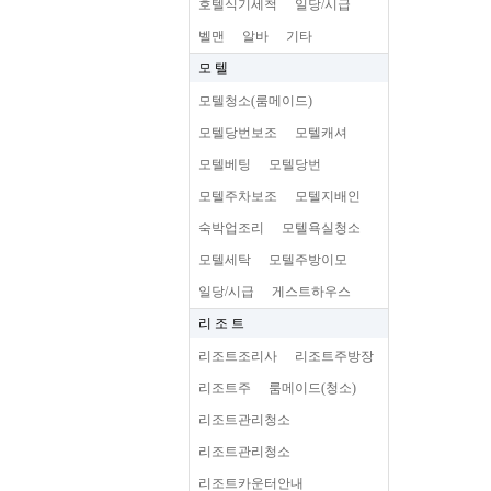
호텔식기세척
일당/시급
벨맨
알바
기타
모 텔
모텔청소(룸메이드)
모텔당번보조
모텔캐셔
모텔베팅
모텔당번
모텔주차보조
모텔지배인
숙박업조리
모텔욕실청소
모텔세탁
모텔주방이모
일당/시급
게스트하우스
리 조 트
리조트조리사
리조트주방장
리조트주
룸메이드(청소)
리조트관리청소
리조트관리청소
리조트카운터안내