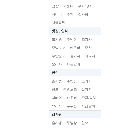
점장
카운타
주차/장치
웨이터
주차
감자탕
시급알바
횟집 , 일식
홀서빙
주방장
조리사
주방보조
카운터
주차
주방찬모
설거지
매니저
요리사
시급알바
한식
홀서빙
주방장
조리사
찬모
주방보조
설거지
지배인
카운터
주차/장치
요리사
부부팀
시급알바
감자탕
홀서빙
주방장
찬모