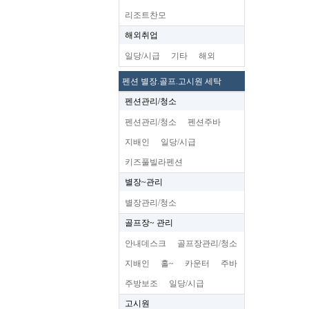
리조트찬모
해외취업
일당/시급
기타
해외
펜션 별장.골프.고시원 세탁
펜션관리/청소
펜션관리/청소
펜션주바
지배인
일당/시급
키즈풀빌라펜션
별장~관리
별장관리/청소
골프장~ 관리
안내데스크
골프장관리/청소
지배인
홀~
카운터
주바
주방보조
일당/시급
고시원