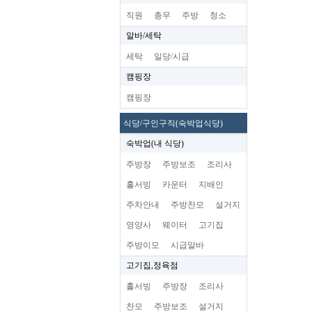
직원
총무
주방
청소
알바/세탁
세탁
일당/시급
캠핑장
캠핑장
식당/구인구직(숙박업식당)
숙박업(내 식당)
주방장
주방보조
조리사
홀서빙
카운터
지배인
주차안내
주방찬모
설거지
영양사
웨이터
고기집
주방이모
시급알바
고기집,정육점
홀서빙
주방장
조리사
찬모
주방보조
설거지