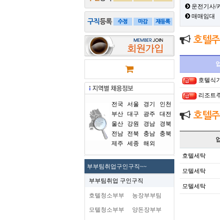
운전기사/
매매임대
호텔주
호텔식
리조트
전국
서울
경기
인천
부산
대구
광주
대전
호텔주
울산
강원
경남
경북
전남
전북
충남
충북
제주
세종
해외
호텔세탁
부부팀취업구인구직~~
모텔세탁
부부팀취업 구인구직
모텔세탁
호텔청소부부
농장부부팀
모텔청소부부
양돈장부부