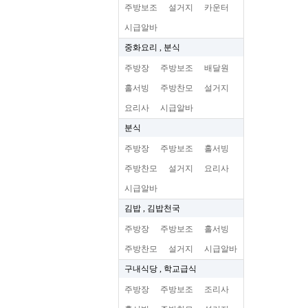
주방보조
설거지
카운터
시급알바
중화요리 , 분식
주방장
주방보조
배달원
홀서빙
주방찬모
설거지
요리사
시급알바
분식
주방장
주방보조
홀서빙
주방찬모
설거지
요리사
시급알바
김밥 , 김밥천국
주방장
주방보조
홀서빙
주방찬모
설거지
시급알바
구내식당 , 학교급식
주방장
주방보조
조리사