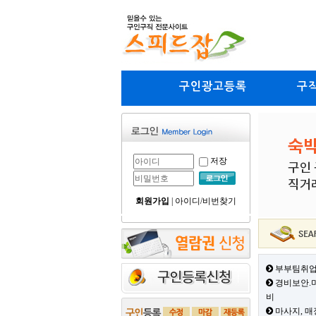
구인광고등록
구
저장
회원가입
|
아이디/비번찾기
부부팀취업
경비보안.미
비
마사지, 매