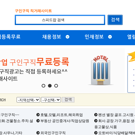
구인구직 직거래사이트
직등록무료
채용정보
인재정보
열
1
2
3
구인구직~~
호텔,모텔,리조트,해외취업
펜션 별장.골프.고시원
화.건물청소.주차.설
부동산 공인중개사/직업상담원
회사.공장.가구,용접.
용고물상,식품
장.사우나,기타
외국인구인구직
오토바이/식당배달/택