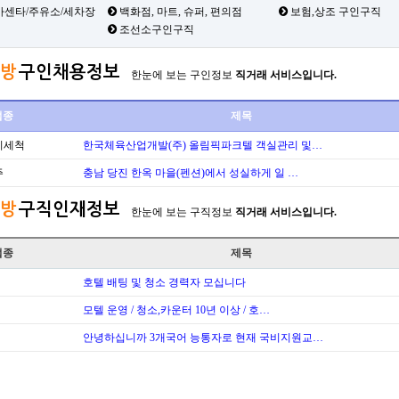
카센타/주유소/세차장
백화점, 마트, 슈퍼, 편의점
보험,상조 구인구직
조선소구인구직
방
구인채용정보
한눈에 보는 구인정보
직거래 서비스입니다.
업종
제목
기세척
한국체육산업개발(주) 올림픽파크텔 객실관리 및…
주
충남 당진 한옥 마을(펜션)에서 성실하게 일 …
방
구직인재정보
한눈에 보는 구직정보
직거래 서비스입니다.
업종
제목
호텔 배팅 및 청소 경력자 모십니다
모텔 운영 / 청소,카운터 10년 이상 / 호…
안녕하십니까 3개국어 능통자로 현재 국비지원교…