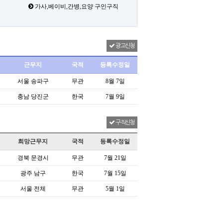
가사,베이비,간병,요양 구인구직
광고신청
근무지
국적
등록수정일
서울 송파구
무관
8월 7일
충남 당진군
한국
7월 9일
구직신청
희망근무지
국적
등록수정일
경북 문경시
무관
7월 21일
광주 남구
한국
7월 15일
서울 전체
무관
5월 1일