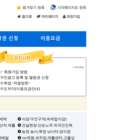
람권 신청
이용요금
✅ 회원가입 방법
구인광고 등록 및 열람권 신청
※취업~처음방문~
※도우미(이용요금안내)
 세탁
식당/구인구직(숙박업식당)
생산직.재활
건설현장.단순노무.외국인인력
농장.농사,목장.낚시터,양식장
배배달
cnc체용,세차장,재활센터,고물상