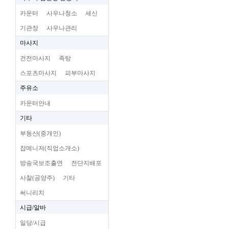
카운터
사우나청소
세신
기관장
사우나관리
마사지
건전마사지
족탕
스포츠마사지
피부마사지
주유소
카운터안내
기타
부동산(중개인)
잡메니저(직업소개소)
방송국보조출연
전단지배포
사찰(공양주)
기타
써니리치
시급/알바
일당/시급