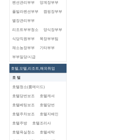
펜션관리부부
양계장부부
플빌라펜션부부
캠핑장부부
별장관리부부
리조트부부청소
양식장부부
식당직원부부
목장부부팀
채소농장부부
기타부부
부부일당/시급
호텔,모텔,리조트,해외취업
호 텔
호텔청소(룸메이드)
호텔당번보조
호텔캐셔
호텔베팅보조
호텔당번
호텔주차보조
호텔지배인
호텔주방
호텔조리사
호텔욕실청소
호텔세탁