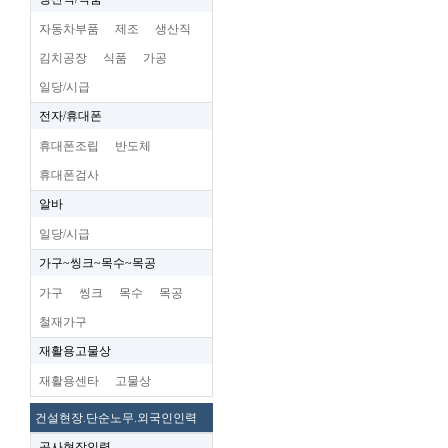
자동차부품
제조
생산직
김치공장
식품
가공
일당/시급
전자/휴대폰
휴대폰조립
반도체
휴대폰검사
알바
일당/시급
가구~씽크~목수~목공
가구
씽크
목수
목공
철재가구
재활용고물상
재활용센타
고물상
건설현장.단순노무.외국인인력
공사현장인력