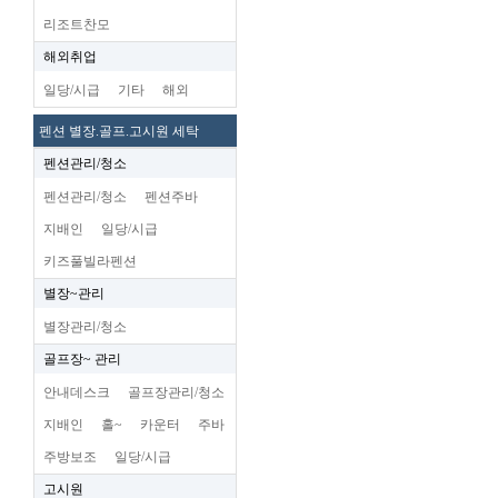
리조트찬모
해외취업
일당/시급
기타
해외
펜션 별장.골프.고시원 세탁
펜션관리/청소
펜션관리/청소
펜션주바
지배인
일당/시급
키즈풀빌라펜션
별장~관리
별장관리/청소
골프장~ 관리
안내데스크
골프장관리/청소
지배인
홀~
카운터
주바
주방보조
일당/시급
고시원