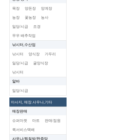
목장
양돈장
양계장
농장
꽃농장
농사
일당/시급
조경
무우 배추작업
낚시터,수산업
낚시터
양식장
가두리
일당/시급
굴양식장
낚시터
알바
일당/시급
마사지, 매장.사우나,기타
매장판매
슈퍼마켓
마트
판매/점원
퀵서비스택배
사우나/찜질방/한증막