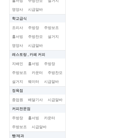
홀서빙
주방찬모
설거지
영양사
시급알바
학교급식
조리사
주방장
주방보조
홀서빙
주방찬모
설거지
영양사
시급알바
레스토랑 , 카페 커피
지배인
홀서빙
주방장
주방보조
카운터
주방찬모
설거지
웨이터
시급알바
정육점
종업원
배달기사
시급알바
커피전문점
주방장
홀서빙
카운터
주방보조
시급알바
빵/제과