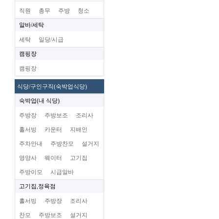
직원
총무
주방
청소
알바/세탁
세탁
일당/시급
캠핑장
캠핑장
식당/구인구직(숙박업식당)
숙박업(내 식당)
주방장
주방보조
조리사
홀서빙
카운터
지배인
주차안내
주방찬모
설거지
영양사
웨이터
고기집
주방이모
시급알바
고기집,정육점
홀서빙
주방장
조리사
찬모
주방보조
설거지