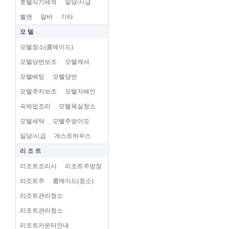
호텔식기세척
일당/시급
벨맨
알바
기타
모 텔
모텔청소(룸메이드)
모텔당번보조
모텔캐셔
모텔베팅
모텔당번
모텔주차보조
모텔지배인
숙박업조리
모텔욕실청소
모텔세탁
모텔주방이모
일당/시급
게스트하우스
리 조 트
리조트조리사
리조트주방장
리조트주
룸메이드(청소)
리조트관리청소
리조트관리청소
리조트카운터안내