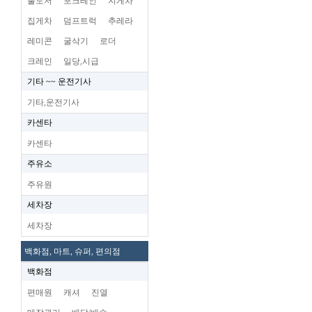
불도저
포크레인
지게차
집게차
덤프트럭
추레라
레미콘
굴삭기
로더
크레인
일당,시급
기타 ~~ 운전기사
기타,운전기사
카센타
카센타
주유소
주유원
세차장
세차장
백화점, 마트, 슈퍼, 편의점
백화점
편매원
캐셔
진열