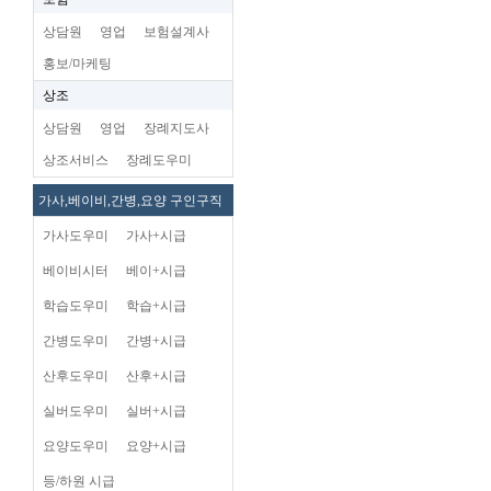
상담원
영업
보험설계사
홍보/마케팅
상조
상담원
영업
장례지도사
상조서비스
장례도우미
가사,베이비,간병,요양 구인구직
가사도우미
가사+시급
베이비시터
베이+시급
학습도우미
학습+시급
간병도우미
간병+시급
산후도우미
산후+시급
실버도우미
실버+시급
요양도우미
요양+시급
등/하원 시급