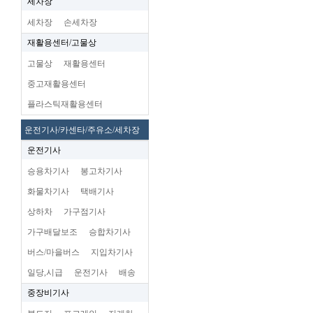
세차장
세차장
손세차장
재활용센터/고물상
고물상
재활용센터
중고재활용센터
플라스틱재활용센터
운전기사/카센타/주유소/세차장
운전기사
승용차기사
봉고차기사
화물차기사
택배기사
상하차
가구점기사
가구배달보조
승합차기사
버스/마을버스
지입차기사
일당,시급
운전기사
배송
중장비기사