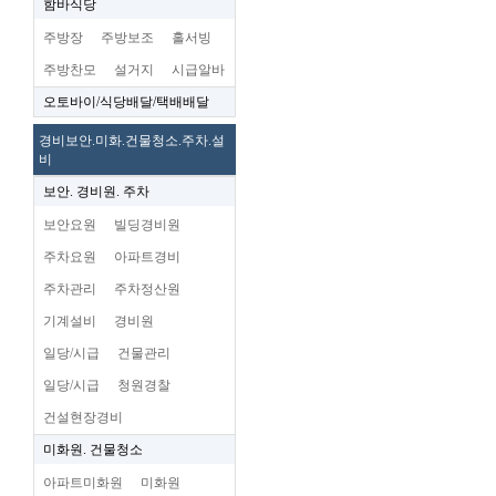
함바식당
주방장
주방보조
홀서빙
주방찬모
설거지
시급알바
오토바이/식당배달/택배배달
경비보안.미화.건물청소.주차.설
비
보안. 경비원. 주차
보안요원
빌딩경비원
주차요원
아파트경비
주차관리
주차정산원
기계설비
경비원
일당/시급
건물관리
일당/시급
청원경찰
건설현장경비
미화원. 건물청소
아파트미화원
미화원