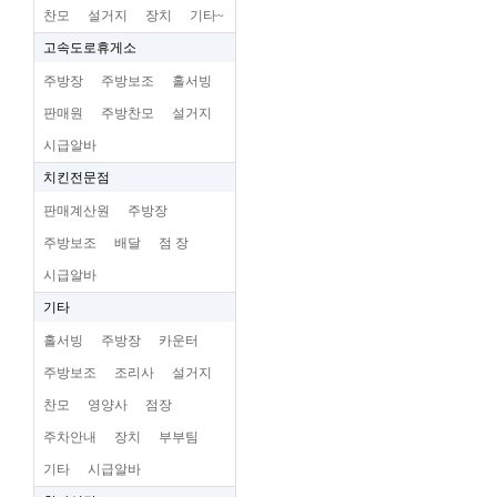
찬모
설거지
장치
기타~
고속도로휴게소
주방장
주방보조
홀서빙
판매원
주방찬모
설거지
시급알바
치킨전문점
판매계산원
주방장
주방보조
배달
점 장
시급알바
기타
홀서빙
주방장
카운터
주방보조
조리사
설거지
찬모
영양사
점장
주차안내
장치
부부팀
기타
시급알바