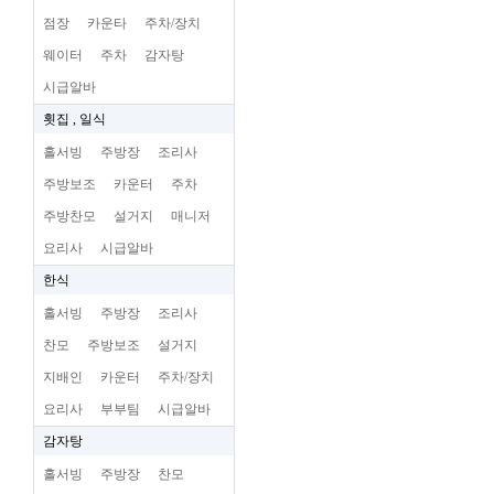
점장
카운타
주차/장치
웨이터
주차
감자탕
시급알바
횟집 , 일식
홀서빙
주방장
조리사
주방보조
카운터
주차
주방찬모
설거지
매니저
요리사
시급알바
한식
홀서빙
주방장
조리사
찬모
주방보조
설거지
지배인
카운터
주차/장치
요리사
부부팀
시급알바
감자탕
홀서빙
주방장
찬모