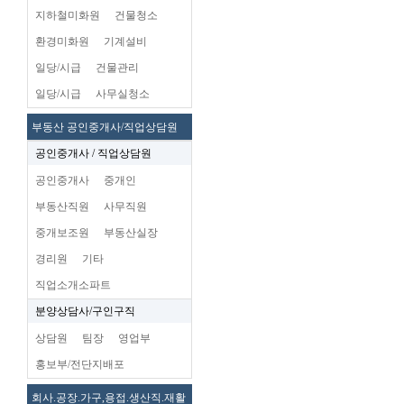
지하철미화원
건물청소
환경미화원
기계설비
일당/시급
건물관리
일당/시급
사무실청소
부동산 공인중개사/직업상담원
공인중개사 / 직업상담원
공인중개사
중개인
부동산직원
사무직원
중개보조원
부동산실장
경리원
기타
직업소개소파트
분양상담사/구인구직
상담원
팀장
영업부
홍보부/전단지배포
회사.공장.가구,용접.생산직.재활