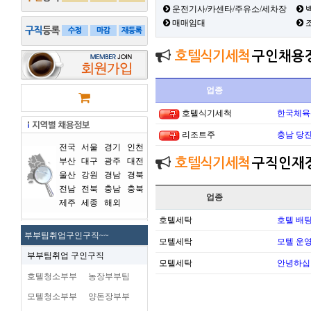
운전기사/카센타/주유소/세차장
백
매매임대
호텔식기세척
구인채용
업종
호텔식기세척
한국체육
리조트주
충남 당진
전국
서울
경기
인천
부산
대구
광주
대전
호텔식기세척
구직인재
울산
강원
경남
경북
전남
전북
충남
충북
업종
제주
세종
해외
호텔세탁
호텔 배팅
부부팀취업구인구직~~
모텔세탁
모텔 운영 
부부팀취업 구인구직
모텔세탁
안녕하십
호텔청소부부
농장부부팀
모텔청소부부
양돈장부부