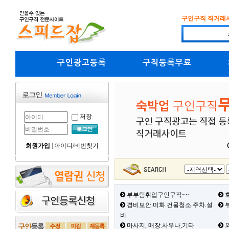
구인구직 직거래
구인광고등록
구직등록무료
저장
회원가입
|
아이디/비번찾기
부부팀취업구인구직~~
호
경비보안.미화.건물청소.주차.설
부
비
마사지, 매장.사우나,기타