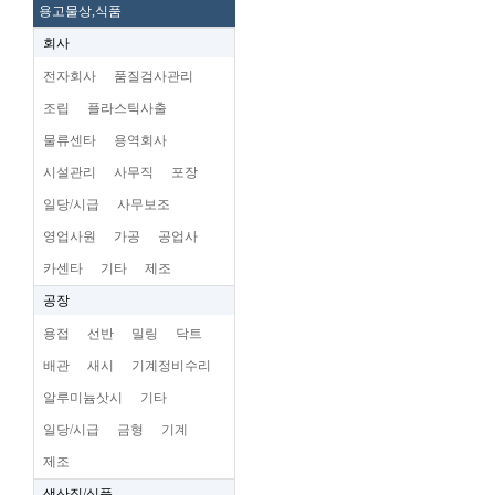
용고물상,식품
회사
전자회사
품질검사관리
조립
플라스틱사출
물류센타
용역회사
시설관리
사무직
포장
일당/시급
사무보조
영업사원
가공
공업사
카센타
기타
제조
공장
용접
선반
밀링
닥트
배관
새시
기계정비수리
알루미늄삿시
기타
일당/시급
금형
기계
제조
생산직/식품