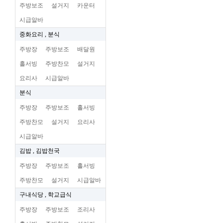
주방보조
설거지
카운터
시급알바
중화요리 , 분식
주방장
주방보조
배달원
홀서빙
주방찬모
설거지
요리사
시급알바
분식
주방장
주방보조
홀서빙
주방찬모
설거지
요리사
시급알바
김밥 , 김밥천국
주방장
주방보조
홀서빙
주방찬모
설거지
시급알바
구내식당 , 학교급식
주방장
주방보조
조리사