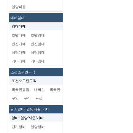
일당파출
매매임대
임대매매
호텔매매
호텔임대
펜션매매
펜션임대
식당매매
식당임대
기타매매
기타임대
조선소구인구직
조선소구인구직
외국인용접
내국인
외국인
구인
구직
용접
단기알바. 일당파출, 기타
알바: 일당/시급/기타
단기알바
일당알바