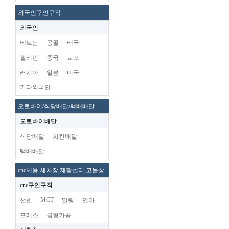
외국인구인구직
외국인
베트남
몽골
태국
필리핀
중국
교포
러시아
일본
미국
기타외국인
오토바이/식당배달/택배배달
오토바이배달
식당배달
치킨배달
택배배달
cnc체용,세차장,재활센터,고물상
cnc구인구직
MCT
선반
밀링
연마
프레스
금형가공