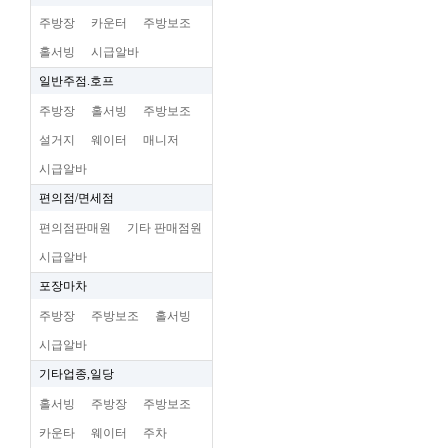
주방장
카운터
주방보조
홀서빙
시급알바
일반주점.호프
주방장
홀서빙
주방보조
설거지
웨이터
매니저
시급알바
편의점/면세점
편의점판매원
기타 판매점원
시급알바
포장마차
주방장
주방보조
홀서빙
시급알바
기타업종,일당
홀서빙
주방장
주방보조
카운타
웨이터
주차