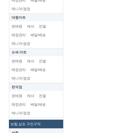
매장관리
배달/배송
매니저/점장
대형마트
판매원
캐셔
진열
매장관리
배달/배송
매니저/점장
슈펴.마트
판매원
캐셔
진열
매장관리
배달/배송
매니저/점장
편의점
판매원
캐셔
진열
매장관리
배달/배송
매니저/점장
보험,상조 구인구직
보험