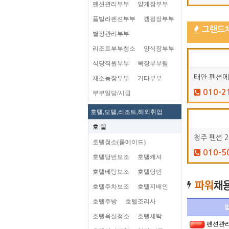
펜션관리부부
양계장부부
플빌라펜션부부
캠핑장부부
그랜드
별장관리부부
리조트부부청소
양식장부부
식당직원부부
목장부부팀
태안 펜션에
채소농장부부
기타부부
010-2
부부일당/시급
호텔,모텔,리조트,해외취업
호 텔
청주 펜션 2
호텔청소(룸메이드)
010-5
호텔당번보조
호텔캐셔
호텔베팅보조
호텔당번
호텔주차보조
호텔지배인
호텔주방
호텔조리사
호텔욕실청소
호텔세탁
펜션관