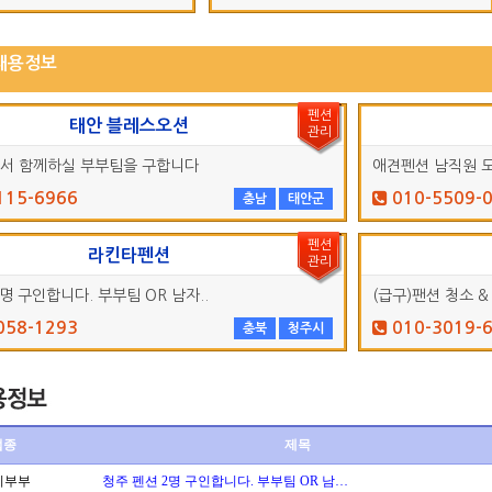
채용정보
펜션
태안 블레스오션
관리
서 함께하실 부부팀을 구합니다
애견펜션 남직원 모십
115-6966
010-5509-
충남
태안군
펜션
라킨타펜션
관리
명 구인합니다. 부부팀 OR 남자..
(급구)팬션 청소 &
058-1293
010-3019-
충북
청주시
업종
제목
리부부
청주 펜션 2명 구인합니다. 부부팀 OR 남…