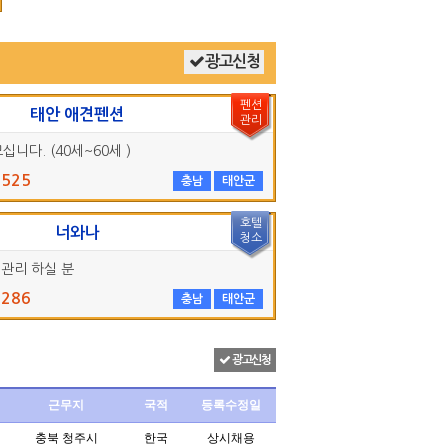
광고신청
펜션
태안 애견펜션
관리
니다. (40세~60세 )
0525
충남
태안군
호텔
너와나
청소
 관리 하실 분
6286
충남
태안군
광고신청
근무지
국적
등록수정일
충북 청주시
한국
상시채용