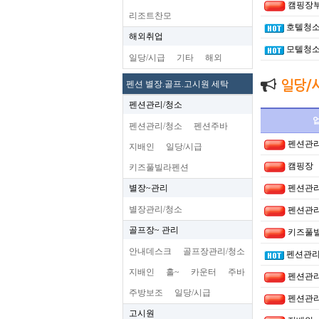
캠핑장
리조트찬모
호텔청소
해외취업
모텔청소
일당/시급
기타
해외
일당/
펜션 별장.골프.고시원 세탁
펜션관리/청소
펜션관리/청소
펜션주바
펜션관리
지배인
일당/시급
캠핑장
키즈풀빌라펜션
별장~관리
펜션관리
별장관리/청소
펜션관리
골프장~ 관리
키즈풀
안내데스크
골프장관리/청소
펜션관리
지배인
홀~
카운터
주바
펜션관리
주방보조
일당/시급
펜션관리
고시원