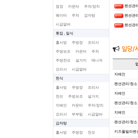
펜션관리
점장
카운타
주차/장치
웨이터
주차
감자탕
펜션관리
시급알바
펜션관리
횟집 , 일식
홀서빙
주방장
조리사
일당/
주방보조
카운터
주차
주방찬모
설거지
매니저
요리사
시급알바
지배인
한식
펜션관리/청소
홀서빙
주방장
조리사
지배인
찬모
주방보조
설거지
펜션관리/청소
지배인
카운터
주차/장치
지배인
요리사
부부팀
시급알바
펜션관리/청소
감자탕
키즈풀빌라펜
홀서빙
주방장
찬모