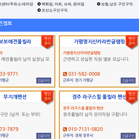
카센타/주유소/세차장
백화점, 마트, 슈퍼, 편의점
보험,상조 구인구직
조선소구인구직
인정보
펜션
펜션
보보애견풀빌라
가폄명지산카라반글램핑
관리
관리
라
가폄명지산카라반글램핑
 애견풀빌라 남자 실장님 모
근면하고 성실한 직원 몇분 모십니다.
33-9771
031-582-0008
 가평군
근무지: 경기 가평군
긴급구인
긴급구인
펜션
펜션
무지개펜션
경주 라구스힐 풀빌라 펜션
관리
관리
경주 라구스힐 풀빌라 펜션
구인 (남자. 또는 부부)
경주풀빌라 남자 관리직원 구합니다
73-7879
010-7131-0820
 가평군
근무지: 경북 경주시
긴급구인
긴급구인