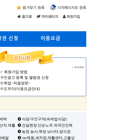
람권 신청
이용요금
✅ 회원가입 방법
구인광고 등록 및 열람권 신청
※취업~처음방문~
※도우미(이용요금안내)
 세탁
식당/구인구직(숙박업식당)
생산직.재활
건설현장.단순노무.외국인인력
농장.농사,목장.낚시터,양식장
배배달
cnc체용,세차장,재활센터,고물상