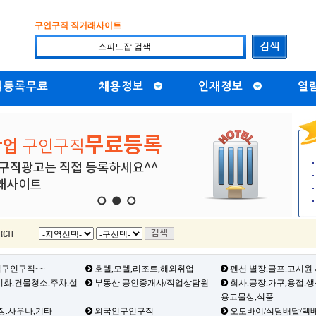
구인구직 직거래사이트
직등록무료
채용정보
인재정보
열
1
2
3
구인구직~~
호텔,모텔,리조트,해외취업
펜션 별장.골프.고시원
화.건물청소.주차.설
부동산 공인중개사/직업상담원
회사.공장.가구,용접.
용고물상,식품
장.사우나,기타
외국인구인구직
오토바이/식당배달/택