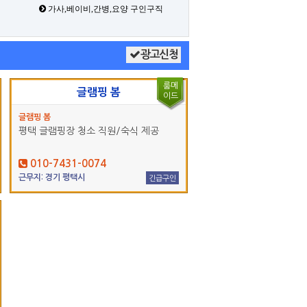
가사,베이비,간병,요양 구인구직
광고신청
룸메
글램핑 봄
이드
글램핑 봄
평택 글램핑장 청소 직원/숙식 제공
010-7431-0074
근무지: 경기 평택시
긴급구인