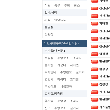
지배인
직원
총무
주방
청소
펜션관리
알바/세탁
펜션관리
세탁
일당/시급
지배인
캠핑장
펜션관리
캠핑장
펜션관리
식당/구인구직(숙박업식당)
펜션관리
숙박업(내 식당)
캠핑장
주방장
주방보조
조리사
펜션관리
홀서빙
카운터
지배인
캠핑장
주차안내
주방찬모
설거지
펜션관리
영양사
웨이터
고기집
캠핑장
주방이모
시급알바
펜션관리
고기집,정육점
펜션관리
홀서빙
주방장
조리사
키즈풀
찬모
주방보조
설거지