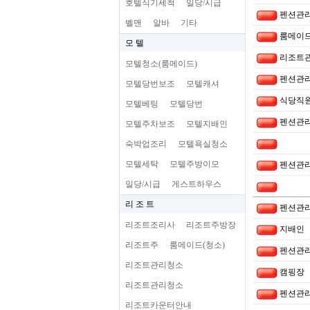
호텔식기세척
일당/시급
펜션관리
벨맨
알바
기타
룸메이드
모 텔
리조트
모텔청소(룸메이드)
펜션관
모텔당번보조
모텔캐셔
식당직
모텔베팅
모텔당번
펜션관리
모텔주차보조
모텔지배인
숙박업조리
모텔욕실청소
모텔세탁
모텔주방이모
펜션관리
일당/시급
게스트하우스
리 조 트
펜션관리
리조트조리사
리조트주방장
지배인
리조트주
룸메이드(청소)
펜션관
리조트관리청소
캠핑장
리조트관리청소
펜션관
리조트카운터안내