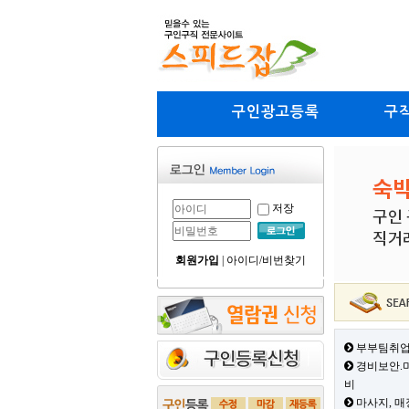
구인광고등록
구
저장
회원가입
|
아이디/비번찾기
부부팀취업
경비보안.미
비
마사지, 매