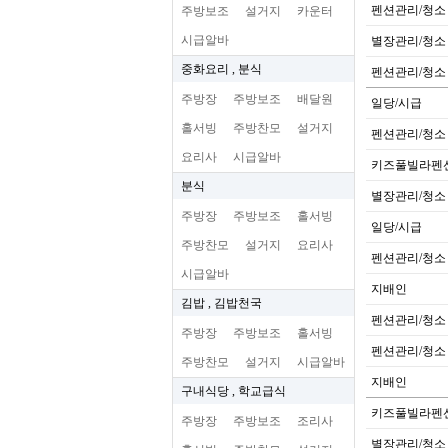
펜션관리/청소
주방보조
설거지
카운터
시급알바
별장관리/청소
중화요리 , 분식
펜션관리/청소
주방장
주방보조
배달원
일당/시급
홀서빙
주방찬모
설거지
펜션관리/청소
요리사
시급알바
키즈풀빌라펜
분식
별장관리/청소
주방장
주방보조
홀서빙
일당/시급
주방찬모
설거지
요리사
펜션관리/청소
시급알바
지배인
김밥 , 김밥천국
펜션관리/청소
주방장
주방보조
홀서빙
펜션관리/청소
주방찬모
설거지
시급알바
지배인
구내식당 , 학교급식
키즈풀빌라펜
주방장
주방보조
조리사
별장관리/청소