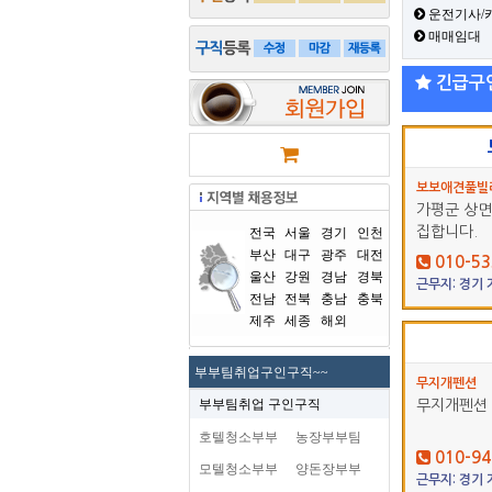
운전기사/
매매임대
긴급구
보보애견풀빌
가평군 상면
집합니다.
전국
서울
경기
인천
부산
대구
광주
대전
010-53
울산
강원
경남
경북
근무지: 경기
전남
전북
충남
충북
제주
세종
해외
부부팀취업구인구직~~
무지개펜션
부부팀취업 구인구직
무지개펜션 
호텔청소부부
농장부부팀
010-94
모텔청소부부
양돈장부부
근무지: 경기