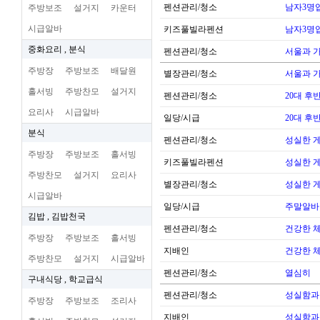
펜션관리/청소
남자3명
주방보조
설거지
카운터
시급알바
키즈풀빌라펜션
남자3명
중화요리 , 분식
펜션관리/청소
서울과 
주방장
주방보조
배달원
별장관리/청소
서울과 
홀서빙
주방찬모
설거지
펜션관리/청소
20대 후
요리사
시급알바
일당/시급
20대 후
분식
펜션관리/청소
성실한 
주방장
주방보조
홀서빙
키즈풀빌라펜션
성실한 
주방찬모
설거지
요리사
별장관리/청소
성실한 
시급알바
일당/시급
주말알바
김밥 , 김밥천국
펜션관리/청소
건강한 
주방장
주방보조
홀서빙
지배인
건강한 
주방찬모
설거지
시급알바
펜션관리/청소
열심히
구내식당 , 학교급식
펜션관리/청소
성실함과
주방장
주방보조
조리사
지배인
성실함과