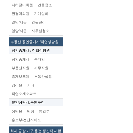
지하철미화원
건물청소
환경미화원
기계설비
일당/시급
건물관리
일당/시급
사무실청소
부동산 공인중개사/직업상담원
공인중개사 / 직업상담원
공인중개사
중개인
부동산직원
사무직원
중개보조원
부동산실장
경리원
기타
직업소개소파트
분양상담사/구인구직
상담원
팀장
영업부
홍보부/전단지배포
회사.공장.가구,용접.생산직.재활