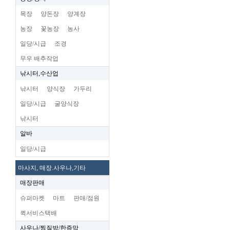
목장
양돈장
양계장
농장
꽃농장
농사
일당/시급
조경
무우 배추작업
낚시터,수산업
낚시터
양식장
가두리
일당/시급
굴양식장
낚시터
알바
일당/시급
마사지, 매장.사우나,기타
매장판매
슈퍼마켓
마트
판매/점원
퀵서비스택배
사우나/찜질방/한증막