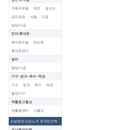
자동차부품
제조
생산직
김치공장
식품
가공
일당/시급
전자/휴대폰
휴대폰조립
반도체
휴대폰검사
알바
일당/시급
가구~씽크~목수~목공
가구
씽크
목수
목공
철재가구
재활용고물상
재활용센타
고물상
건설현장.단순노무.외국인인력
공사현장인력