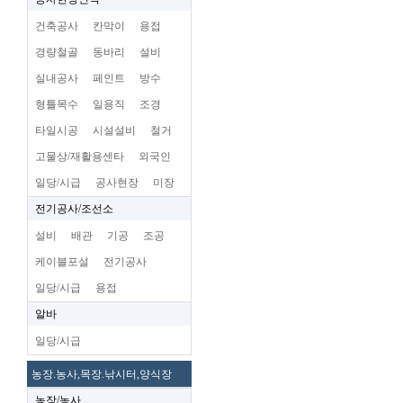
건축공사
칸막이
용접
경량철골
동바리
설비
실내공사
페인트
방수
형틀목수
일용직
조경
타일시공
시설설비
철거
고물상/재활용센타
외국인
일당/시급
공사현장
미장
전기공사/조선소
설비
배관
기공
조공
케이블포설
전기공사
일당/시급
용접
알바
일당/시급
농장.농사,목장.낚시터,양식장
농장/농사