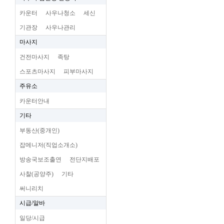
카운터
사우나청소
세신
기관장
사우나관리
마사지
건전마사지
족탕
스포츠마사지
피부마사지
주유소
카운터안내
기타
부동산(중개인)
잡메니저(직업소개소)
방송국보조출연
전단지배포
사찰(공양주)
기타
써니리치
시급/알바
일당/시급