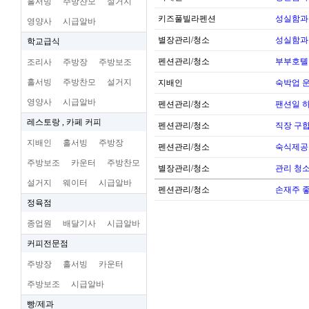
홀서빙
주방찬모
설거지
키즈풀빌라펜션
성실함과
영양사
시급알바
별장관리/청소
성실함과
학교급식
펜션관리/청소
부부호톌
조리사
주방장
주방보조
홀서빙
주방찬모
설거지
지배인
숙박업 운
영양사
시급알바
펜션관리/청소
팬션일 
레스토랑 , 카페 커피
펜션관리/청소
직장 구
지배인
홀서빙
주방장
펜션관리/청소
숙식제공
주방보조
카운터
주방찬모
별장관리/청소
관리 청
설거지
웨이터
시급알바
펜션관리/청소
손재주 
정육점
종업원
배달기사
시급알바
커피전문점
주방장
홀서빙
카운터
주방보조
시급알바
빵/제과