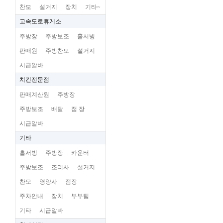
찬모
설거지
장치
기타~
고속도로휴게소
주방장
주방보조
홀서빙
판매원
주방찬모
설거지
시급알바
치킨전문점
판매계산원
주방장
주방보조
배달
점 장
시급알바
기타
홀서빙
주방장
카운터
주방보조
조리사
설거지
찬모
영양사
점장
주차안내
장치
부부팀
기타
시급알바