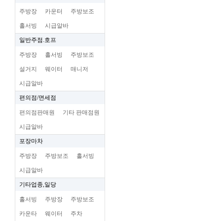
주방장
카운터
주방보조
홀서빙
시급알바
일반주점.호프
주방장
홀서빙
주방보조
설거지
웨이터
매니저
시급알바
편의점/면세점
편의점판매원
기타 판매점원
시급알바
포장마차
주방장
주방보조
홀서빙
시급알바
기타업종,일당
홀서빙
주방장
주방보조
카운타
웨이터
주차