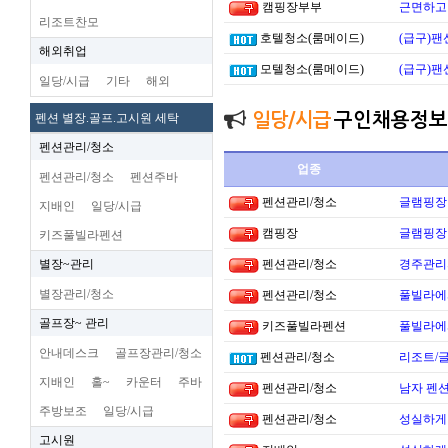
캠핑장부부
근면하고 
리조트찬모
호텔청소(룸메이드)
(급구)팬
해외취업
모텔청소(룸메이드)
(급구)팬
일당/시급
기타
해외
일당/시급
구인채용정보
펜션 별장.골프.고시원 세탁
펜션관리/청소
업종
펜션관리/청소
펜션주바
펜션관리/청소
글램핑장
지배인
일당/시급
캠핑장
글램핑장
키즈풀빌라펜션
별장~관리
펜션관리/청소
경주관리
별장관리/청소
펜션관리/청소
풀빌라에
골프장~ 관리
키즈풀빌라펜션
풀빌라에
안내데스크
골프장관리/청소
펜션관리/청소
리조트/
지배인
홀~
카운터
주바
펜션관리/청소
남자 펜
주방보조
일당/시급
펜션관리/청소
성실하게
고시원