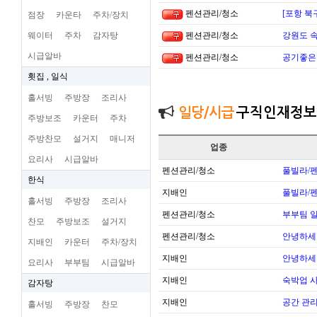
펜션관리/청소
[포항 북
점장
카운타
주차/장치
웨이터
주차
감자탕
펜션관리/청소
강원도 
시급알바
펜션관리/청소
공기좋은
횟집 , 일식
홀서빙
주방장
조리사
일당/시급
구직인재정보
주방보조
카운터
주차
주방찬모
설거지
매니저
업종
요리사
시급알바
펜션관리/청소
풀빌라/펜
한식
지배인
풀빌라/펜
홀서빙
주방장
조리사
펜션관리/청소
부부팀 일
찬모
주방보조
설거지
펜션관리/청소
안녕하세
지배인
카운터
주차/장치
지배인
안녕하세
요리사
부부팀
시급알바
지배인
숙박업 
감자탕
지배인
공간 관리
홀서빙
주방장
찬모