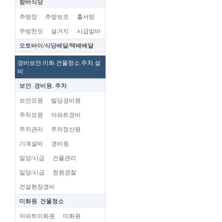
함바식당
주방장
주방보조
홀서빙
주방찬모
설거지
시급알바
오토바이/식당배달/택배배달
경비보안.미화.건물청소.주차.설
비
보안. 경비원. 주차
보안요원
빌딩경비원
주차요원
아파트경비
주차관리
주차정산원
기계설비
경비원
일당/시급
건물관리
일당/시급
청원경찰
건설현장경비
미화원. 건물청소
아파트미화원
미화원