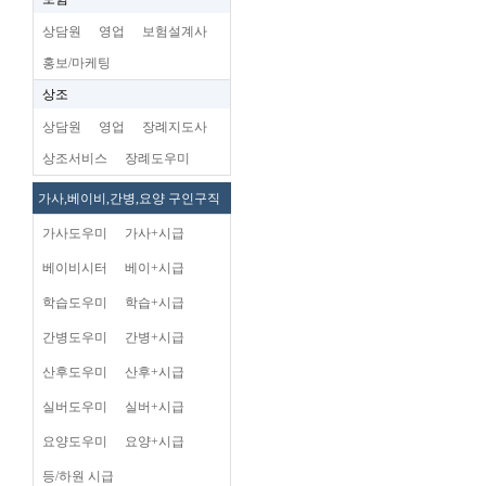
상담원
영업
보험설계사
홍보/마케팅
상조
상담원
영업
장례지도사
상조서비스
장례도우미
가사,베이비,간병,요양 구인구직
가사도우미
가사+시급
베이비시터
베이+시급
학습도우미
학습+시급
간병도우미
간병+시급
산후도우미
산후+시급
실버도우미
실버+시급
요양도우미
요양+시급
등/하원 시급