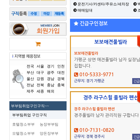
운전기사/카센타/주유소/세차장
백
매매임대
긴급구인정보
보보애견풀빌라
보보애견풀빌라
가평군 상면 애견풀빌라 남자 실장님
집합니다.
전국
서울
경기
인천
부산
대구
광주
대전
010-5333-9771
울산
강원
경남
경북
근무지: 경기 가평군
긴급
전남
전북
충남
충북
제주
세종
해외
경주 라구스힐 풀빌라 펜션
부부팀취업구인구직~~
경주 라구스힐 풀빌라 펜션
부부팀취업 구인구직
경주풀빌라 남자 관리직원 구합니다
호텔청소부부
농장부부팀
010-7131-0820
모텔청소부부
양돈장부부
근무지: 경북 경주시
긴급