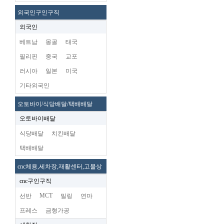
외국인구인구직
외국인
베트남
몽골
태국
필리핀
중국
교포
러시아
일본
미국
기타외국인
오토바이/식당배달/택배배달
오토바이배달
식당배달
치킨배달
택배배달
cnc체용,세차장,재활센터,고물상
cnc구인구직
MCT
선반
밀링
연마
프레스
금형가공