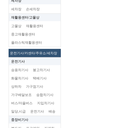
세차장
세차장
손세차장
재활용센터/고물상
고물상
재활용센터
중고재활용센터
플라스틱재활용센터
운전기사/카센타/주유소/세차장
운전기사
승용차기사
봉고차기사
화물차기사
택배기사
상하차
가구점기사
가구배달보조
승합차기사
버스/마을버스
지입차기사
일당,시급
운전기사
배송
중장비기사