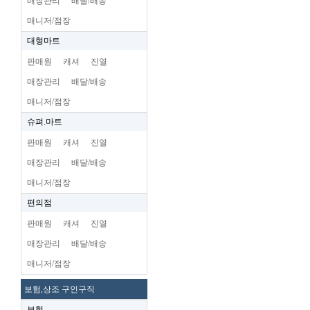
매장관리
배달/배송
매니저/점장
대형마트
판매원
캐셔
진열
매장관리
배달/배송
매니저/점장
슈펴.마트
판매원
캐셔
진열
매장관리
배달/배송
매니저/점장
편의점
판매원
캐셔
진열
매장관리
배달/배송
매니저/점장
보험,상조 구인구직
보험