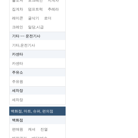
불도저
포크레인
지게차
집게차
덤프트럭
추레라
레미콘
굴삭기
로더
크레인
일당,시급
기타 ~~ 운전기사
기타,운전기사
카센타
카센타
주유소
주유원
세차장
세차장
백화점, 마트, 슈퍼, 편의점
백화점
편매원
캐셔
진열