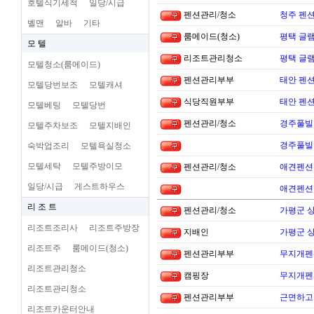
호텔식기세척
일당/시급
펜션관리/청소
청주 펜션
벨맨
알바
기타
룸메이드(청소)
평택 글램
모 텔
리조트관리청소
평택 글램
모텔청소(룸메이드)
펜션관리부부
태안 펜
모텔당번보조
모텔캐셔
식당직원부부
태안 펜
모텔베팅
모텔당번
펜션관리/청소
경주풀빌
모텔주차보조
모텔지배인
경주풀빌
숙박업조리
모텔욕실청소
모텔세탁
모텔주방이모
펜션관리/청소
애견펜션 
일당/시급
게스트하우스
애견펜션 
리 조 트
펜션관리/청소
가평군 
리조트조리사
리조트주방장
지배인
가평군 
리조트주
룸메이드(청소)
펜션관리부부
무지개펜션
리조트관리청소
캠핑장
무지개펜션
리조트관리청소
펜션관리부부
근면하고 
리조트카운터안내