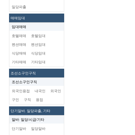
일당파출
매매임대
임대매매
호텔매매
호텔임대
펜션매매
펜션임대
식당매매
식당임대
기타매매
기타임대
조선소구인구직
조선소구인구직
외국인용접
내국인
외국인
구인
구직
용접
단기알바. 일당파출, 기타
알바: 일당/시급/기타
단기알바
일당알바