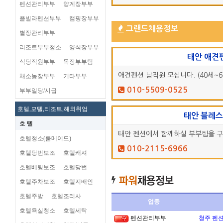
펜션관리부부
양계장부부
플빌라펜션부부
캠핑장부부
그랜드채용정보
별장관리부부
리조트부부청소
양식장부부
태안 애견
식당직원부부
목장부부팀
애견펜션 남직원 모십니다. (40세~6
채소농장부부
기타부부
010-5509-0525
부부일당/시급
호텔,모텔,리조트,해외취업
태안 블레
호 텔
태안 펜션에서 함께하실 부부팀을 
호텔청소(룸메이드)
010-2115-6966
호텔당번보조
호텔캐셔
호텔베팅보조
호텔당번
호텔주차보조
호텔지배인
호텔주방
호텔조리사
업종
호텔욕실청소
호텔세탁
펜션관리부부
청주 펜션