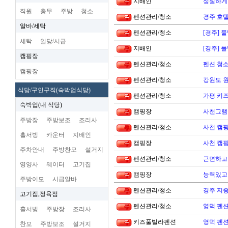
지배인
성실하게
직원
총무
주방
청소
펜션관리/청소
경주 호
알바/세탁
펜션관리/청소
[경주] 
세탁
일당/시급
지배인
[경주] 
캠핑장
펜션관리/청소
펜션 청소
캠핑장
펜션관리/청소
강원도 
식당/구인구직(숙박업식당)
펜션관리/청소
가평 키
숙박업(내 식당)
캠핑장
사천그램
주방장
주방보조
조리사
펜션관리/청소
사천 캠핑
홀서빙
카운터
지배인
캠핑장
사천 캠핑
주차안내
주방찬모
설거지
펜션관리/청소
근면하고
영양사
웨이터
고기집
캠핑장
능력있고 
주방이모
시급알바
펜션관리/청소
경주 지
고기집,정육점
펜션관리/청소
영덕 펜
홀서빙
주방장
조리사
키즈풀빌라펜션
영덕 펜
찬모
주방보조
설거지