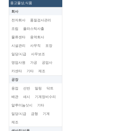
용고물상,식품
회사
전자회사
품질검사관리
조립
플라스틱사출
물류센타
용역회사
시설관리
사무직
포장
일당/시급
사무보조
영업사원
가공
공업사
카센타
기타
제조
공장
용접
선반
밀링
닥트
배관
새시
기계정비수리
알루미늄삿시
기타
일당/시급
금형
기계
제조
생산직/식품