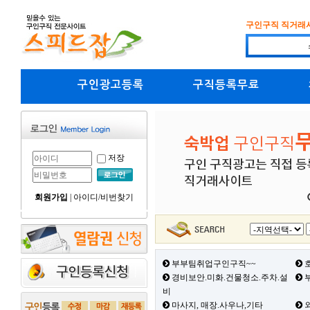
구인구직 직거래
구인광고등록
구직등록무료
저장
회원가입
|
아이디/비번찾기
부부팀취업구인구직~~
호
경비보안.미화.건물청소.주차.설
부
비
마사지, 매장.사우나,기타