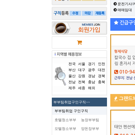
운전기사/
매매임대
긴급구
형제식당
칼국수 집 
링 혼자서 
전국
서울
경기
인천
부산
대구
광주
대전
010-94
울산
강원
경남
경북
근무지: 전남
전남
전북
충남
충북
제주
세종
해외
그랜드
부부팀취업구인구직~~
부부팀취업 구인구직
호텔청소부부
농장부부팀
태안 펜션에
모텔청소부부
양돈장부부