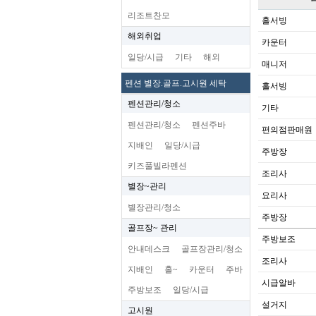
리조트찬모
홀서빙
해외취업
카운터
일당/시급
기타
해외
매니저
펜션 별장.골프.고시원 세탁
홀서빙
펜션관리/청소
기타
펜션관리/청소
펜션주바
편의점판매원
지배인
일당/시급
주방장
키즈풀빌라펜션
조리사
별장~관리
요리사
별장관리/청소
주방장
골프장~ 관리
주방보조
안내데스크
골프장관리/청소
조리사
지배인
홀~
카운터
주바
시급알바
주방보조
일당/시급
설거지
고시원