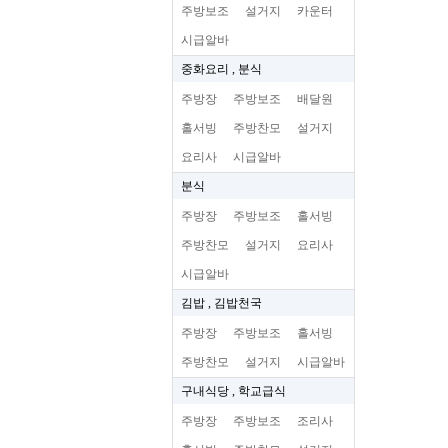
주방보조
설거지
카운터
시급알바
중화요리 , 분식
주방장
주방보조
배달원
홀서빙
주방찬모
설거지
요리사
시급알바
분식
주방장
주방보조
홀서빙
주방찬모
설거지
요리사
시급알바
김밥 , 김밥천국
주방장
주방보조
홀서빙
주방찬모
설거지
시급알바
구내식당 , 학교급식
주방장
주방보조
조리사