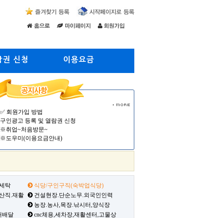
람권 신청
이용요금
✅ 회원가입 방법
구인광고 등록 및 열람권 신청
※취업~처음방문~
※도우미(이용요금안내)
 세탁
식당/구인구직(숙박업식당)
생산직.재활
건설현장.단순노무.외국인인력
농장.농사,목장.낚시터,양식장
배배달
cnc체용,세차장,재활센터,고물상