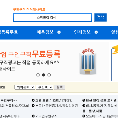
구인구직 직거래사이트
직등록무료
채용정보
인재정보
열
1
2
3
구인구직~~
호텔,모텔,리조트,해외취업
펜션 별장.골프.고시원
화.건물청소.주차.설
부동산 공인중개사/직업상담원
회사.공장.가구,용접.
용고물상,식품
장.사우나,기타
외국인구인구직
오토바이/식당배달/택