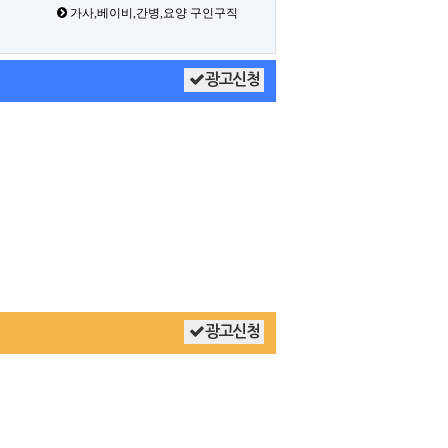
가사,베이비,간병,요양 구인구직
광고신청
광고신청