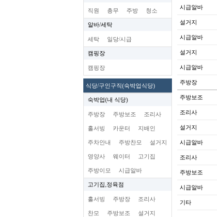
시급알바
직원
총무
주방
청소
설거지
알바/세탁
시급알바
세탁
일당/시급
설거지
캠핑장
시급알바
캠핑장
주방장
식당/구인구직(숙박업식당)
주방보조
숙박업(내 식당)
조리사
주방장
주방보조
조리사
설거지
홀서빙
카운터
지배인
주차안내
주방찬모
설거지
시급알바
영양사
웨이터
고기집
조리사
주방이모
시급알바
주방보조
고기집,정육점
시급알바
홀서빙
주방장
조리사
기타
찬모
주방보조
설거지