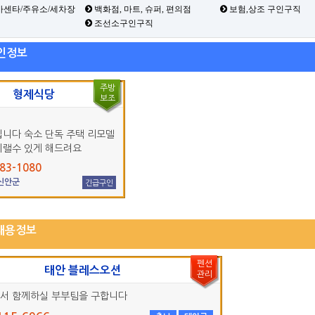
카센타/주유소/세차장
백화점, 마트, 슈퍼, 편의점
보험,상조 구인구직
조선소구인구직
인정보
주방
형제식당
보조
입니다 숙소 단독 주택 리모델
지랠수 있게 해드려요
83-1080
 신안군
긴급구인
채용정보
펜션
태안 블레스오션
관리
서 함께하실 부부팀을 구합니다