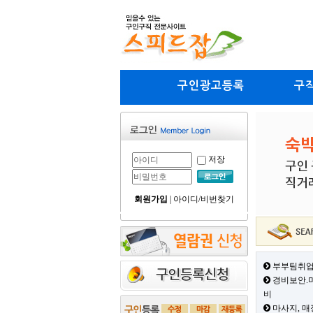
구인광고등록
구
저장
회원가입
|
아이디/비번찾기
부부팀취업
경비보안.미
비
마사지, 매