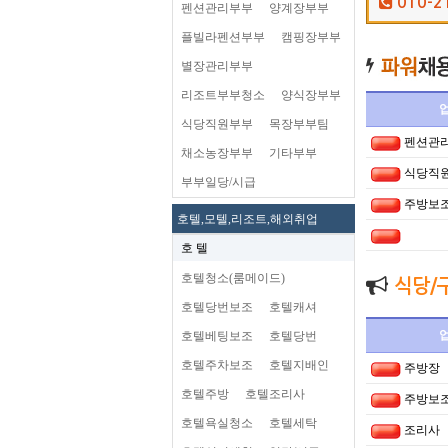
010-2
펜션관리부부
양계장부부
플빌라펜션부부
캠핑장부부
별장관리부부
리조트부부청소
양식장부부
식당직원부부
목장부부팀
펜션관
채소농장부부
기타부부
식당직
부부일당/시급
주방보
호텔,모텔,리조트,해외취업
호 텔
호텔청소(룸메이드)
식당/
호텔당번보조
호텔캐셔
호텔베팅보조
호텔당번
호텔주차보조
호텔지배인
주방장
호텔주방
호텔조리사
주방보
호텔욕실청소
호텔세탁
조리사