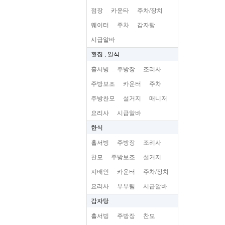
점장
카운타
주차/장치
웨이터
주차
감자탕
시급알바
횟집 , 일식
홀서빙
주방장
조리사
주방보조
카운터
주차
주방찬모
설거지
매니저
요리사
시급알바
한식
홀서빙
주방장
조리사
찬모
주방보조
설거지
지배인
카운터
주차/장치
요리사
부부팀
시급알바
감자탕
홀서빙
주방장
찬모