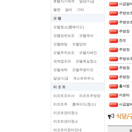
호텔식기세척
일당/시급
시급알
벨맨
알바
기타
주방보
모 텔
주방보
모텔청소(룸메이드)
주방장
모텔당번보조
모텔캐셔
찬모
모텔베팅
모텔당번
주방장
모텔주차보조
모텔지배인
주방보
숙박업조리
모텔욕실청소
주방장
모텔세탁
모텔주방이모
주방장
일당/시급
게스트하우스
홀서빙
리 조 트
카운터
리조트조리사
리조트주방장
리조트주
룸메이드(청소)
시급알
리조트관리청소
식당/
리조트관리청소
리조트카운터안내