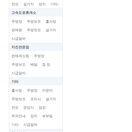
찬모
설거지
장치
기타~
고속도로휴게소
주방장
주방보조
홀서빙
판매원
주방찬모
설거지
시급알바
치킨전문점
판매계산원
주방장
주방보조
배달
점 장
시급알바
기타
홀서빙
주방장
카운터
주방보조
조리사
설거지
찬모
영양사
점장
주차안내
장치
부부팀
기타
시급알바