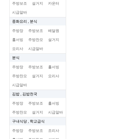
주방보조
설거지
카운터
시급알바
중화요리 , 분식
주방장
주방보조
배달원
홀서빙
주방찬모
설거지
요리사
시급알바
분식
주방장
주방보조
홀서빙
주방찬모
설거지
요리사
시급알바
김밥 , 김밥천국
주방장
주방보조
홀서빙
주방찬모
설거지
시급알바
구내식당 , 학교급식
주방장
주방보조
조리사