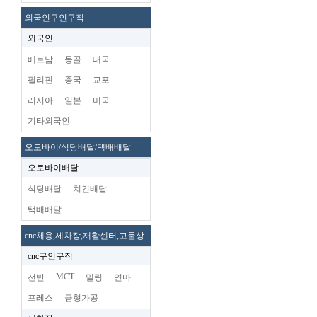
외국인구인구직
외국인
베트남
몽골
태국
필리핀
중국
교포
러시아
일본
미국
기타외국인
오토바이/식당배달/택배배달
오토바이배달
식당배달
치킨배달
택배배달
cnc체용,세차장,재활센터,고물상
cnc구인구직
MCT
선반
밀링
연마
프레스
금형가공