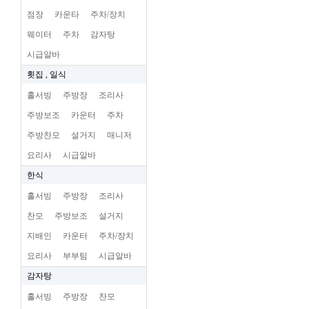
점장
카운타
주차/장치
웨이터
주차
감자탕
시급알바
횟집 , 일식
홀서빙
주방장
조리사
주방보조
카운터
주차
주방찬모
설거지
매니저
요리사
시급알바
한식
홀서빙
주방장
조리사
찬모
주방보조
설거지
지배인
카운터
주차/장치
요리사
부부팀
시급알바
감자탕
홀서빙
주방장
찬모