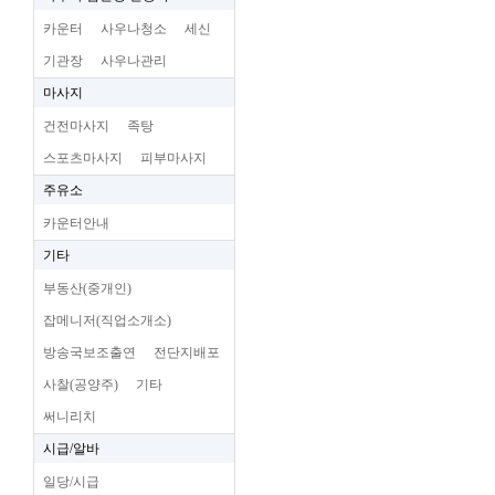
카운터
사우나청소
세신
기관장
사우나관리
마사지
건전마사지
족탕
스포츠마사지
피부마사지
주유소
카운터안내
기타
부동산(중개인)
잡메니저(직업소개소)
방송국보조출연
전단지배포
사찰(공양주)
기타
써니리치
시급/알바
일당/시급