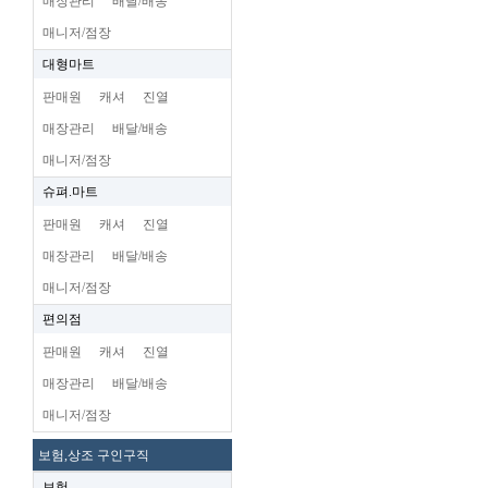
매장관리
배달/배송
매니저/점장
대형마트
판매원
캐셔
진열
매장관리
배달/배송
매니저/점장
슈펴.마트
판매원
캐셔
진열
매장관리
배달/배송
매니저/점장
편의점
판매원
캐셔
진열
매장관리
배달/배송
매니저/점장
보험,상조 구인구직
보험