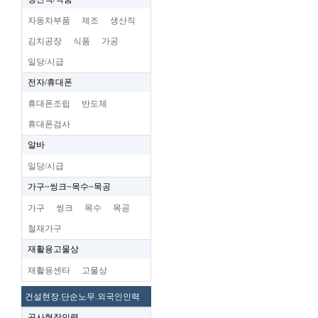
자동차부품
제조
생산직
김치공장
식품
가공
일당/시급
전자/휴대폰
휴대폰조립
반도체
휴대폰검사
알바
일당/시급
가구~씽크~목수~목공
가구
씽크
목수
목공
철재가구
재활용고물상
재활용센타
고물상
건설현장.단순노무.외국인인력
공사현장인력