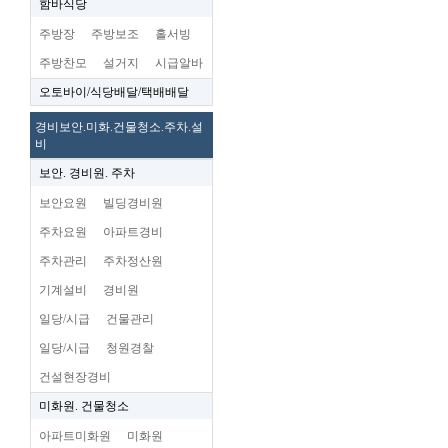
함바식당
주방장
주방보조
홀서빙
주방찬모
설거지
시급알바
오토바이/식당배달/택배배달
경비보안.미화.건물청소.주차.설
비
보안. 경비원. 주차
보안요원
빌딩경비원
주차요원
아파트경비
주차관리
주차정산원
기계설비
경비원
일당/시급
건물관리
일당/시급
청원경찰
건설현장경비
미화원. 건물청소
아파트미화원
미화원