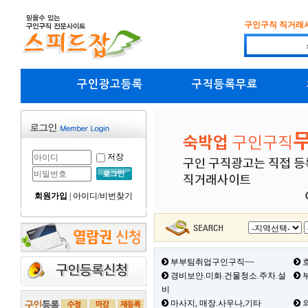
구인구직 직거래
구인광고등록
구직등록무료
저장
회원가입
|
아이디/비번찾기
부부팀취업구인구직~~
호
경비보안.미화.건물청소.주차.설
부
비
마사지, 매장.사우나,기타