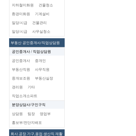
지하철미화원
건물청소
환경미화원
기계설비
일당/시급
건물관리
일당/시급
사무실청소
부동산 공인중개사/직업상담원
공인중개사 / 직업상담원
공인중개사
중개인
부동산직원
사무직원
중개보조원
부동산실장
경리원
기타
직업소개소파트
분양상담사/구인구직
상담원
팀장
영업부
홍보부/전단지배포
회사.공장.가구,용접.생산직.재활