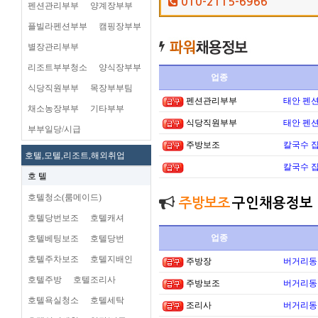
010-2115-6966
펜션관리부부
양계장부부
플빌라펜션부부
캠핑장부부
별장관리부부
리조트부부청소
양식장부부
업종
식당직원부부
목장부부팀
펜션관리부부
태안 펜
채소농장부부
기타부부
식당직원부부
태안 펜
부부일당/시급
주방보조
칼국수 집
호텔,모텔,리조트,해외취업
칼국수 집
호 텔
호텔청소(룸메이드)
주방보조
구인채용정보
호텔당번보조
호텔캐셔
업종
호텔베팅보조
호텔당번
호텔주차보조
호텔지배인
주방장
버거리동타
호텔주방
호텔조리사
주방보조
버거리동타
호텔욕실청소
호텔세탁
조리사
버거리동타