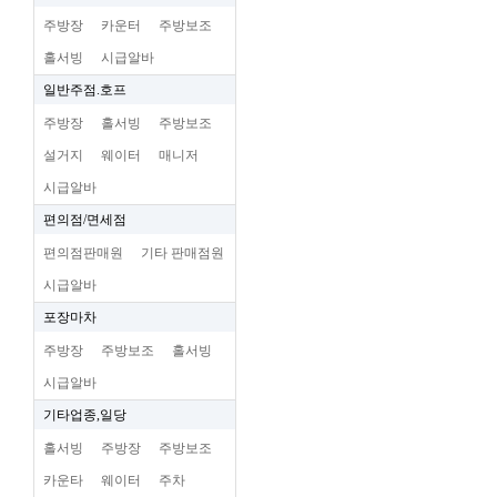
주방장
카운터
주방보조
홀서빙
시급알바
일반주점.호프
주방장
홀서빙
주방보조
설거지
웨이터
매니저
시급알바
편의점/면세점
편의점판매원
기타 판매점원
시급알바
포장마차
주방장
주방보조
홀서빙
시급알바
기타업종,일당
홀서빙
주방장
주방보조
카운타
웨이터
주차