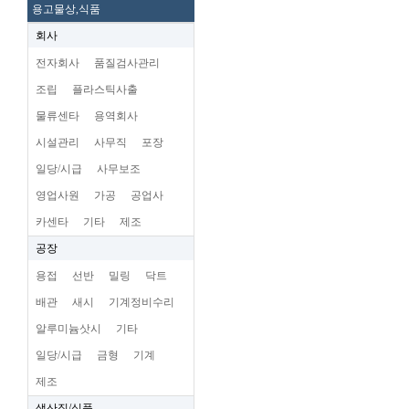
용고물상,식품
회사
전자회사
품질검사관리
조립
플라스틱사출
물류센타
용역회사
시설관리
사무직
포장
일당/시급
사무보조
영업사원
가공
공업사
카센타
기타
제조
공장
용접
선반
밀링
닥트
배관
새시
기계정비수리
알루미늄삿시
기타
일당/시급
금형
기계
제조
생산직/식품