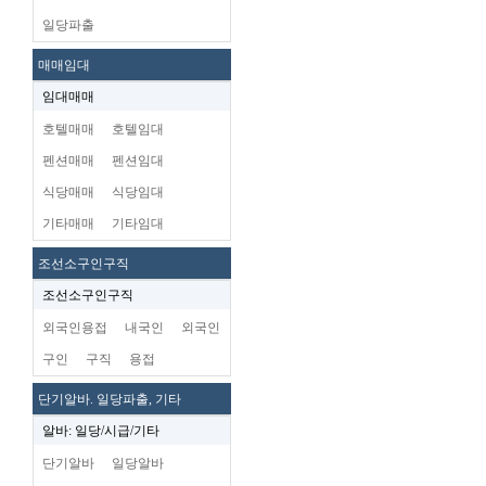
일당파출
매매임대
임대매매
호텔매매
호텔임대
펜션매매
펜션임대
식당매매
식당임대
기타매매
기타임대
조선소구인구직
조선소구인구직
외국인용접
내국인
외국인
구인
구직
용접
단기알바. 일당파출, 기타
알바: 일당/시급/기타
단기알바
일당알바