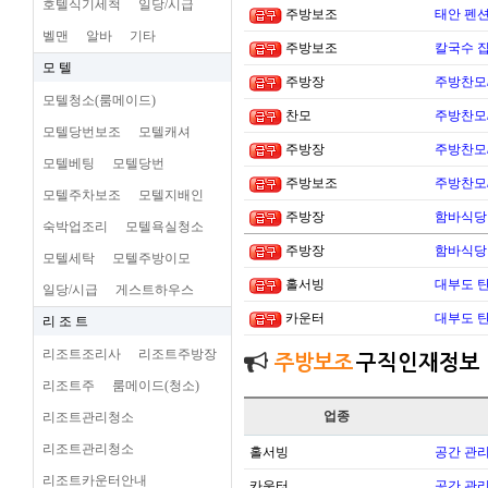
호텔식기세척
일당/시급
주방보조
태안 펜
벨맨
알바
기타
주방보조
칼국수 집
모 텔
주방장
주방찬모
모텔청소(룸메이드)
찬모
주방찬모
모텔당번보조
모텔캐셔
주방장
주방찬모
모텔베팅
모텔당번
주방보조
주방찬모
모텔주차보조
모텔지배인
주방장
함바식당
숙박업조리
모텔욕실청소
주방장
함바식당
모텔세탁
모텔주방이모
홀서빙
대부도 
일당/시급
게스트하우스
카운터
대부도 
리 조 트
리조트조리사
리조트주방장
주방보조
구직인재정보
리조트주
룸메이드(청소)
업종
리조트관리청소
리조트관리청소
홀서빙
공간 관리
리조트카운터안내
카운터
공간 관리