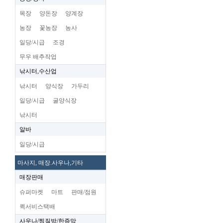
목장
양돈장
양계장
농장
꽃농장
농사
일당/시급
조경
무우 배추작업
낚시터,수산업
낚시터
양식장
가두리
일당/시급
굴양식장
낚시터
알바
일당/시급
마사지, 매장.사우나,기타
매장판매
슈퍼마켓
마트
판매/점원
퀵서비스택배
사우나/찜질방/한증막