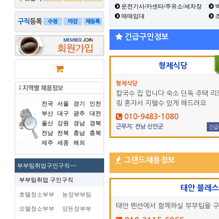
운전기사/카센타/주유소/세차장
백
매매임대
긴급구인정보
형제식당
형제식당
칼국수 집 입니다 숙소 단독 주택 리
링 혼자서 지랠수 있게 해드려요
전국
서울
경기
인천
부산
대구
광주
대전
010-9483-1080
울산
강원
경남
경북
근무지: 전남 신안군
긴급
전남
전북
충남
충북
제주
세종
해외
그랜드채용정보
부부팀취업구인구직~~
부부팀취업 구인구직
태안 블레
호텔청소부부
농장부부팀
태안 펜션에서 함께하실 부부팀을 
모텔청소부부
양돈장부부