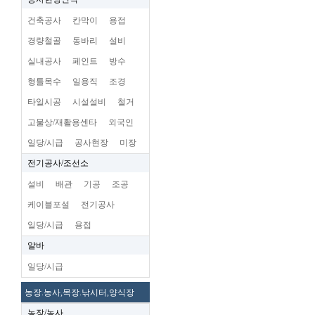
건축공사
칸막이
용접
경량철골
동바리
설비
실내공사
페인트
방수
형틀목수
일용직
조경
타일시공
시설설비
철거
고물상/재활용센타
외국인
일당/시급
공사현장
미장
전기공사/조선소
설비
배관
기공
조공
케이블포설
전기공사
일당/시급
용접
알바
일당/시급
농장.농사,목장.낚시터,양식장
농장/농사