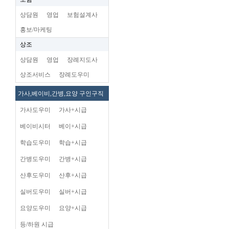
상담원
영업
보험설계사
홍보/마케팅
상조
상담원
영업
장례지도사
상조서비스
장례도우미
가사,베이비,간병,요양 구인구직
가사도우미
가사+시급
베이비시터
베이+시급
학습도우미
학습+시급
간병도우미
간병+시급
산후도우미
산후+시급
실버도우미
실버+시급
요양도우미
요양+시급
등/하원 시급