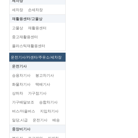
세차장
세차장
손세차장
재활용센터/고물상
고물상
재활용센터
중고재활용센터
플라스틱재활용센터
운전기사/카센타/주유소/세차장
운전기사
승용차기사
봉고차기사
화물차기사
택배기사
상하차
가구점기사
가구배달보조
승합차기사
버스/마을버스
지입차기사
일당,시급
운전기사
배송
중장비기사