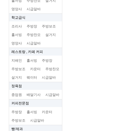
홀서빙
주방찬모
설거지
영양사
시급알바
학교급식
조리사
주방장
주방보조
홀서빙
주방찬모
설거지
영양사
시급알바
레스토랑 , 카페 커피
지배인
홀서빙
주방장
주방보조
카운터
주방찬모
설거지
웨이터
시급알바
정육점
종업원
배달기사
시급알바
커피전문점
주방장
홀서빙
카운터
주방보조
시급알바
빵/제과