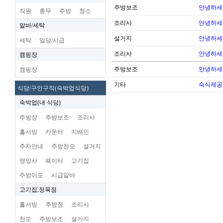
주방보조
안녕하세
직원
총무
주방
청소
조리사
안녕하세
알바/세탁
설거지
안녕하세
세탁
일당/시급
조리사
안녕하세
캠핑장
주방보조
안녕하세
캠핑장
기타
숙식제공
식당/구인구직(숙박업식당)
숙박업(내 식당)
주방장
주방보조
조리사
홀서빙
카운터
지배인
주차안내
주방찬모
설거지
영양사
웨이터
고기집
주방이모
시급알바
고기집,정육점
홀서빙
주방장
조리사
찬모
주방보조
설거지