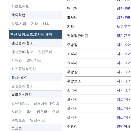
리조트찬모
매니저
공간 관리
해외취업
홀서빙
공간 관리
일당/시급
기타
해외
기타
노원구근
펜션 별장.골프.고시원 세탁
편의점판매원
장기근무
펜션관리/청소
주방장
자기 소
펜션관리/청소
펜션주바
조리사
자기 소
지배인
일당/시급
요리사
자기 소
키즈풀빌라펜션
주방장
자기 소
별장~관리
주방보조
자기 소
별장관리/청소
조리사
자기 소
골프장~ 관리
설거지
청소/이사
안내데스크
골프장관리/청소
설거지
청소/이사
지배인
홀~
카운터
주바
설거지
청소/이사
주방보조
일당/시급
주방장
안녕하세
고시원