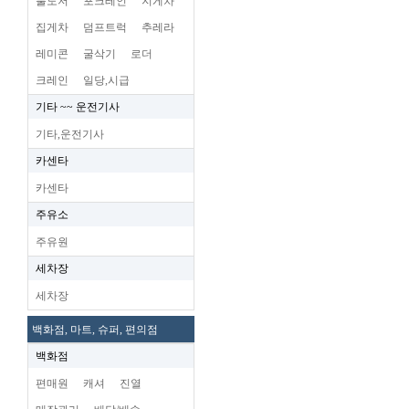
불도저
포크레인
지게차
집게차
덤프트럭
추레라
레미콘
굴삭기
로더
크레인
일당,시급
기타 ~~ 운전기사
기타,운전기사
카센타
카센타
주유소
주유원
세차장
세차장
백화점, 마트, 슈퍼, 편의점
백화점
편매원
캐셔
진열