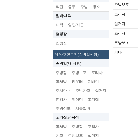
주방보조
직원
총무
주방
청소
조리사
알바/세탁
설거지
세탁
일당/시급
조리사
캠핑장
주방보조
캠핑장
기타
식당/구인구직(숙박업식당)
숙박업(내 식당)
주방장
주방보조
조리사
홀서빙
카운터
지배인
주차안내
주방찬모
설거지
영양사
웨이터
고기집
주방이모
시급알바
고기집,정육점
홀서빙
주방장
조리사
찬모
주방보조
설거지