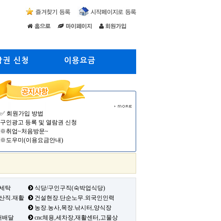
람권 신청
이용요금
✅ 회원가입 방법
구인광고 등록 및 열람권 신청
※취업~처음방문~
※도우미(이용요금안내)
 세탁
식당/구인구직(숙박업식당)
생산직.재활
건설현장.단순노무.외국인인력
농장.농사,목장.낚시터,양식장
배배달
cnc체용,세차장,재활센터,고물상