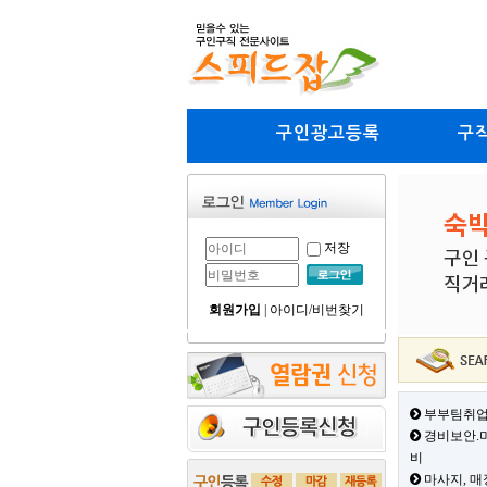
구인광고등록
구
저장
회원가입
|
아이디/비번찾기
부부팀취업
경비보안.미
비
마사지, 매