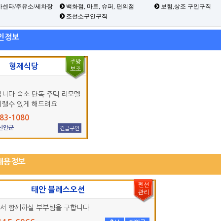
카센타/주유소/세차장
백화점, 마트, 슈퍼, 편의점
보험,상조 구인구직
조선소구인구직
인정보
주방
형제식당
보조
입니다 숙소 단독 주택 리모델
지랠수 있게 해드려요
83-1080
 신안군
긴급구인
채용정보
펜션
태안 블레스오션
관리
서 함께하실 부부팀을 구합니다