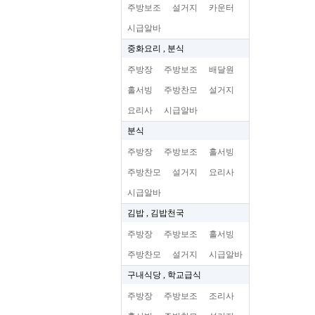
주방보조
설거지
카운터
시급알바
중화요리 , 분식
주방장
주방보조
배달원
홀서빙
주방찬모
설거지
요리사
시급알바
분식
주방장
주방보조
홀서빙
주방찬모
설거지
요리사
시급알바
김밥 , 김밥천국
주방장
주방보조
홀서빙
주방찬모
설거지
시급알바
구내식당 , 학교급식
주방장
주방보조
조리사