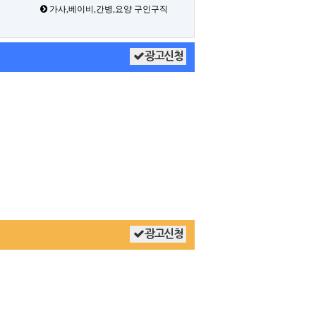
가사,베이비,간병,요양 구인구직
광고신청
광고신청