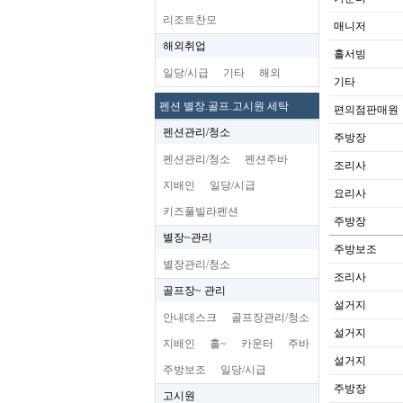
리조트찬모
매니저
해외취업
홀서빙
일당/시급
기타
해외
기타
펜션 별장.골프.고시원 세탁
편의점판매원
펜션관리/청소
주방장
펜션관리/청소
펜션주바
조리사
지배인
일당/시급
요리사
키즈풀빌라펜션
주방장
별장~관리
주방보조
별장관리/청소
조리사
골프장~ 관리
설거지
안내데스크
골프장관리/청소
설거지
지배인
홀~
카운터
주바
설거지
주방보조
일당/시급
주방장
고시원