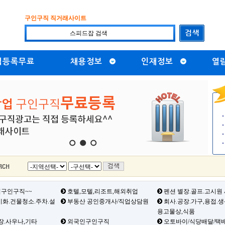
구인구직 직거래사이트
직등록무료
채용정보
인재정보
열
1
2
3
구인구직~~
호텔,모텔,리조트,해외취업
펜션 별장.골프.고시원
화.건물청소.주차.설
부동산 공인중개사/직업상담원
회사.공장.가구,용접.
용고물상,식품
장.사우나,기타
외국인구인구직
오토바이/식당배달/택