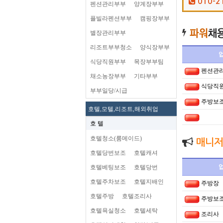
010-2
펜션관리부부
양계장부부
플빌라펜션부부
캠핑장부부
별장관리부부
리조트부부청소
양식장부부
식당직원부부
목장부부팀
펜션관
채소농장부부
기타부부
식당직
부부일당/시급
주방보
호텔,모텔,리조트,해외취업
호 텔
호텔청소(룸메이드)
매니저
호텔당번보조
호텔캐셔
호텔베팅보조
호텔당번
호텔주차보조
호텔지배인
주방장
호텔주방
호텔조리사
주방보
호텔욕실청소
호텔세탁
조리사