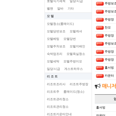
호텔식기세척
일당/시급
주방보
벨맨
알바
기타
주방보
모 텔
주방장
모텔청소(룸메이드)
찬모
모텔당번보조
모텔캐셔
주방장
모텔베팅
모텔당번
주방보
모텔주차보조
모텔지배인
주방장
숙박업조리
모텔욕실청소
주방장
모텔세탁
모텔주방이모
홀서빙
일당/시급
게스트하우스
카운터
리 조 트
리조트조리사
리조트주방장
매니저
리조트주
룸메이드(청소)
리조트관리청소
리조트관리청소
홀서빙
리조트카운터안내
카운터