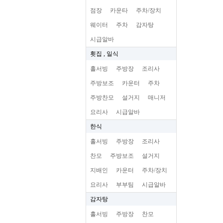
점장
카운타
주차/장치
웨이터
주차
감자탕
시급알바
횟집 , 일식
홀서빙
주방장
조리사
주방보조
카운터
주차
주방찬모
설거지
매니저
요리사
시급알바
한식
홀서빙
주방장
조리사
찬모
주방보조
설거지
지배인
카운터
주차/장치
요리사
부부팀
시급알바
감자탕
홀서빙
주방장
찬모