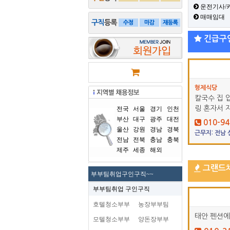
운전기사/
매매임대
긴급구
형제식당
칼국수 집 
링 혼자서 
전국
서울
경기
인천
부산
대구
광주
대전
010-94
울산
강원
경남
경북
근무지: 전남
전남
전북
충남
충북
제주
세종
해외
그랜드
부부팀취업구인구직~~
부부팀취업 구인구직
호텔청소부부
농장부부팀
태안 펜션에
모텔청소부부
양돈장부부