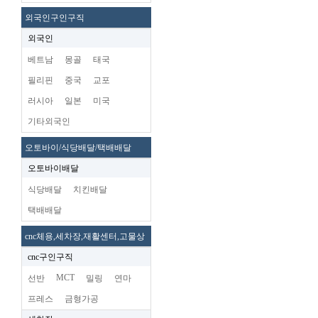
외국인구인구직
외국인
베트남
몽골
태국
필리핀
중국
교포
러시아
일본
미국
기타외국인
오토바이/식당배달/택배배달
오토바이배달
식당배달
치킨배달
택배배달
cnc체용,세차장,재활센터,고물상
cnc구인구직
MCT
선반
밀링
연마
프레스
금형가공