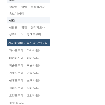
상담원
영업
보험설계사
홍보/마케팅
상조
상담원
영업
장례지도사
상조서비스
장례도우미
가사,베이비,간병,요양 구인구직
가사도우미
가사+시급
베이비시터
베이+시급
학습도우미
학습+시급
간병도우미
간병+시급
산후도우미
산후+시급
실버도우미
실버+시급
요양도우미
요양+시급
등/하원 시급