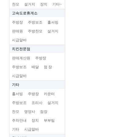
찬모
설거지
장치
기타~
고속도로휴게소
주방장
주방보조
홀서빙
판매원
주방찬모
설거지
시급알바
치킨전문점
판매계산원
주방장
주방보조
배달
점 장
시급알바
기타
홀서빙
주방장
카운터
주방보조
조리사
설거지
찬모
영양사
점장
주차안내
장치
부부팀
기타
시급알바