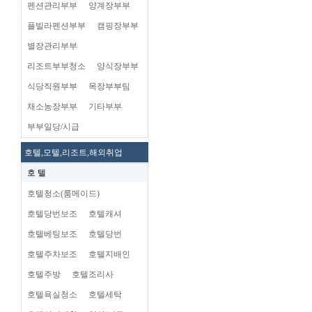
펜션관리부부
양계장부부
플빌라펜션부부
캠핑장부부
별장관리부부
리조트부부청소
양식장부부
식당직원부부
목장부부팀
채소농장부부
기타부부
부부일당/시급
호텔,모텔,리조트,해외취업
호 텔
호텔청소(룸메이드)
호텔당번보조
호텔캐셔
호텔베팅보조
호텔당번
호텔주차보조
호텔지배인
호텔주방
호텔조리사
호텔욕실청소
호텔세탁