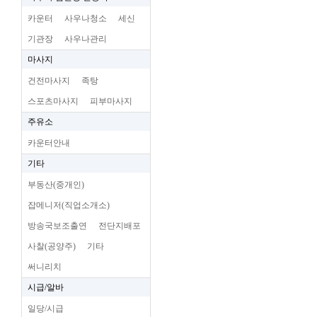
카운터
사우나청소
세신
기관장
사우나관리
마사지
건전마사지
족탕
스포츠마사지
피부마사지
주유소
카운터안내
기타
부동산(중개인)
잡메니저(직업소개소)
방송국보조출연
전단지배포
사찰(공양주)
기타
써니리치
시급/알바
일당/시급