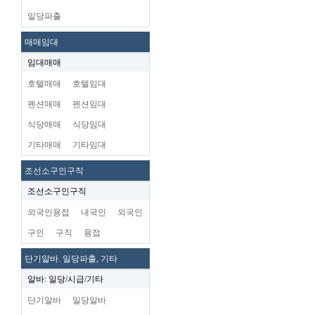
일당파출
매매임대
임대매매
호텔매매
호텔임대
펜션매매
펜션임대
식당매매
식당임대
기타매매
기타임대
조선소구인구직
조선소구인구직
외국인용접
내국인
외국인
구인
구직
용접
단기알바. 일당파출, 기타
알바: 일당/시급/기타
단기알바
일당알바