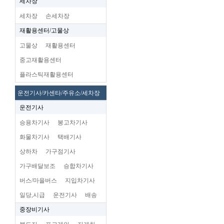
세차장
세차장
손세차장
재활용센터/고물상
고물상
재활용센터
중고재활용센터
플라스틱재활용센터
운전기사/카센타/주유소/세차장
운전기사
승용차기사
봉고차기사
화물차기사
택배기사
상하차
가구점기사
가구배달보조
승합차기사
버스/마을버스
지입차기사
일당,시급
운전기사
배송
중장비기사