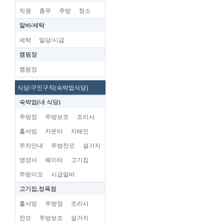
직원
총무
주방
청소
알바/세탁
세탁
일당/시급
캠핑장
캠핑장
식당/구인구직(숙박업식당)
숙박업(내 식당)
주방장
주방보조
조리사
홀서빙
카운터
지배인
주차안내
주방찬모
설거지
영양사
웨이터
고기집
주방이모
시급알바
고기집,정육점
홀서빙
주방장
조리사
찬모
주방보조
설거지