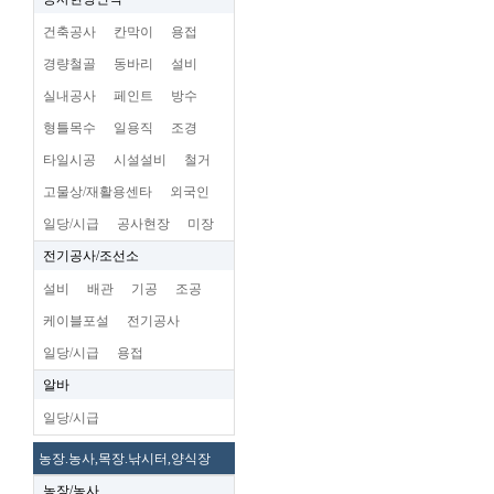
건축공사
칸막이
용접
경량철골
동바리
설비
실내공사
페인트
방수
형틀목수
일용직
조경
타일시공
시설설비
철거
고물상/재활용센타
외국인
일당/시급
공사현장
미장
전기공사/조선소
설비
배관
기공
조공
케이블포설
전기공사
일당/시급
용접
알바
일당/시급
농장.농사,목장.낚시터,양식장
농장/농사