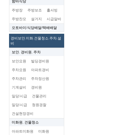
함바식당
주방장
주방보조
홀서빙
주방찬모
설거지
시급알바
오토바이/식당배달/택배배달
경비보안.미화.건물청소.주차.설
비
보안. 경비원. 주차
보안요원
빌딩경비원
주차요원
아파트경비
주차관리
주차정산원
기계설비
경비원
일당/시급
건물관리
일당/시급
청원경찰
건설현장경비
미화원. 건물청소
아파트미화원
미화원