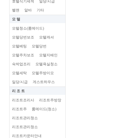
호텔식기세척
일당/시급
벨맨
알바
기타
모 텔
모텔청소(룸메이드)
모텔당번보조
모텔캐셔
모텔베팅
모텔당번
모텔주차보조
모텔지배인
숙박업조리
모텔욕실청소
모텔세탁
모텔주방이모
일당/시급
게스트하우스
리 조 트
리조트조리사
리조트주방장
리조트주
룸메이드(청소)
리조트관리청소
리조트관리청소
리조트카운터안내