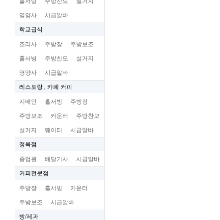
홀서빙
주방찬모
설거지
영양사
시급알바
학교급식
조리사
주방장
주방보조
홀서빙
주방찬모
설거지
영양사
시급알바
레스토랑 , 카페 커피
지배인
홀서빙
주방장
주방보조
카운터
주방찬모
설거지
웨이터
시급알바
정육점
종업원
배달기사
시급알바
커피전문점
주방장
홀서빙
카운터
주방보조
시급알바
빵/제과