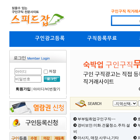
구인구직 직거래
구인광고등록
구직등록무료
저장
회원가입
|
아이디/비번찾기
부부팀취업구인구직~~
호
경비보안.미화.건물청소.주차.설
부
비
마사지, 매장.사우나,기타