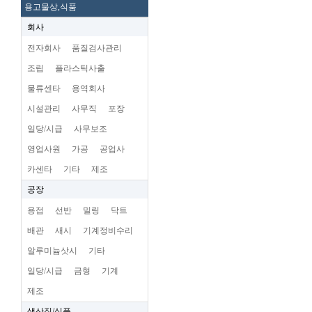
용고물상,식품
회사
전자회사
품질검사관리
조립
플라스틱사출
물류센타
용역회사
시설관리
사무직
포장
일당/시급
사무보조
영업사원
가공
공업사
카센타
기타
제조
공장
용접
선반
밀링
닥트
배관
새시
기계정비수리
알루미늄삿시
기타
일당/시급
금형
기계
제조
생산직/식품