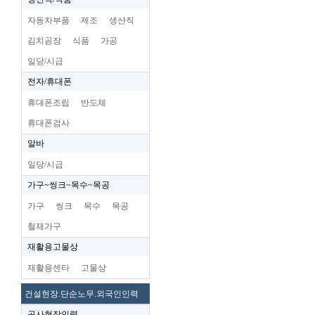
자동차부품
제조
생산직
김치공장
식품
가공
일당/시급
전자/휴대폰
휴대폰조립
반도체
휴대폰검사
알바
일당/시급
가구~씽크~목수~목공
가구
씽크
목수
목공
철재가구
재활용고물상
재활용센타
고물상
건설현장.단순노무.외국인인력
공사현장인력