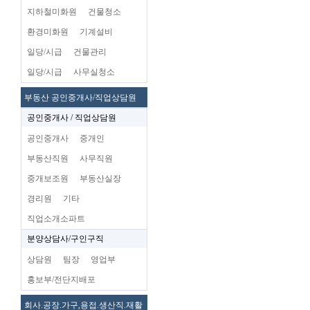
지하철미화원
건물청소
환경미화원
기계설비
일당/시급
건물관리
일당/시급
사무실청소
부동산 공인중개사/직업상담원
공인중개사 / 직업상담원
공인중개사
중개인
부동산직원
사무직원
중개보조원
부동산실장
경리원
기타
직업소개소파트
분양상담사/구인구직
상담원
팀장
영업부
홍보부/전단지배포
회사.공장.가구,용접.생산직.재활