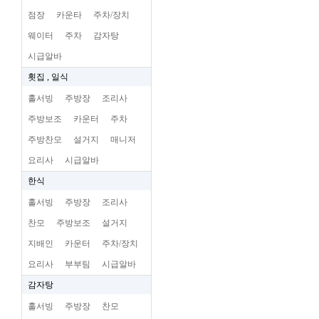
점장
카운타
주차/장치
웨이터
주차
감자탕
시급알바
횟집 , 일식
홀서빙
주방장
조리사
주방보조
카운터
주차
주방찬모
설거지
매니저
요리사
시급알바
한식
홀서빙
주방장
조리사
찬모
주방보조
설거지
지배인
카운터
주차/장치
요리사
부부팀
시급알바
감자탕
홀서빙
주방장
찬모