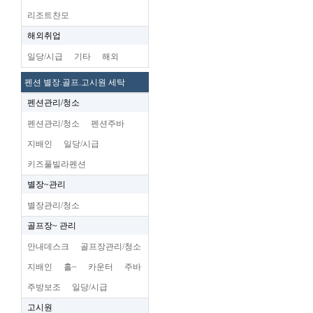
리조트찬모
해외취업
일당/시급
기타
해외
펜션 별장.골프.고시원 세탁
펜션관리/청소
펜션관리/청소
펜션주바
지배인
일당/시급
키즈풀빌라펜션
별장~관리
별장관리/청소
골프장~ 관리
안내데스크
골프장관리/청소
지배인
홀~
카운터
주바
주방보조
일당/시급
고시원