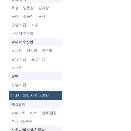
목장
양돈장
양계장
농장
꽃농장
농사
일당/시급
조경
무우 배추작업
낚시터,수산업
낚시터
양식장
가두리
일당/시급
굴양식장
낚시터
알바
일당/시급
마사지, 매장.사우나,기타
매장판매
슈퍼마켓
마트
판매/점원
퀵서비스택배
사우나/찜질방/한증막