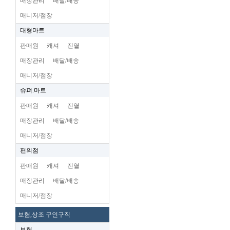
매장관리
배달/배송
매니저/점장
대형마트
판매원
캐셔
진열
매장관리
배달/배송
매니저/점장
슈펴.마트
판매원
캐셔
진열
매장관리
배달/배송
매니저/점장
편의점
판매원
캐셔
진열
매장관리
배달/배송
매니저/점장
보험,상조 구인구직
보험