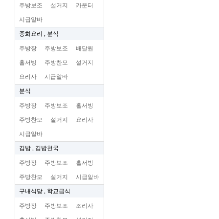
주방보조
설거지
카운터
시급알바
중화요리 , 분식
주방장
주방보조
배달원
홀서빙
주방찬모
설거지
요리사
시급알바
분식
주방장
주방보조
홀서빙
주방찬모
설거지
요리사
시급알바
김밥 , 김밥천국
주방장
주방보조
홀서빙
주방찬모
설거지
시급알바
구내식당 , 학교급식
주방장
주방보조
조리사