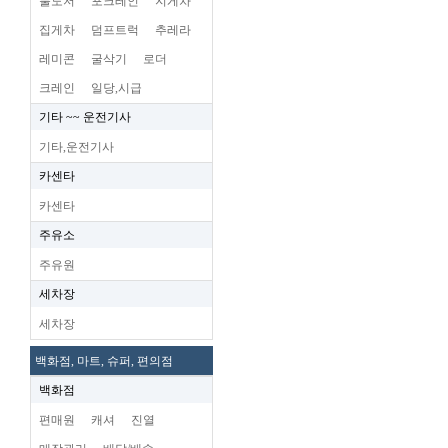
불도저
포크레인
지게차
집게차
덤프트럭
추레라
레미콘
굴삭기
로더
크레인
일당,시급
기타 ~~ 운전기사
기타,운전기사
카센타
카센타
주유소
주유원
세차장
세차장
백화점, 마트, 슈퍼, 편의점
백화점
편매원
캐셔
진열