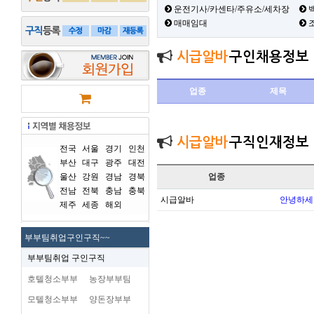
운전기사/카센타/주유소/세차장
백
매매임대
시급알바
구인채용정보
업종
제목
시급알바
구직인재정보
전국
서울
경기
인천
부산
대구
광주
대전
울산
강원
경남
경북
업종
전남
전북
충남
충북
시급알바
안녕하세
제주
세종
해외
부부팀취업구인구직~~
부부팀취업 구인구직
호텔청소부부
농장부부팀
모텔청소부부
양돈장부부