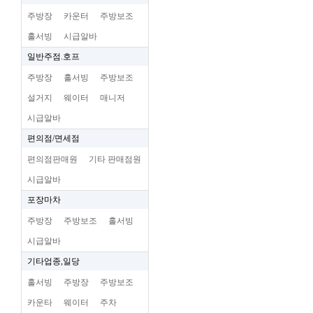
주방장
카운터
주방보조
홀서빙
시급알바
일반주점.호프
주방장
홀서빙
주방보조
설거지
웨이터
매니저
시급알바
편의점/면세점
편의점판매원
기타 판매점원
시급알바
포장마차
주방장
주방보조
홀서빙
시급알바
기타업종,일당
홀서빙
주방장
주방보조
카운타
웨이터
주차