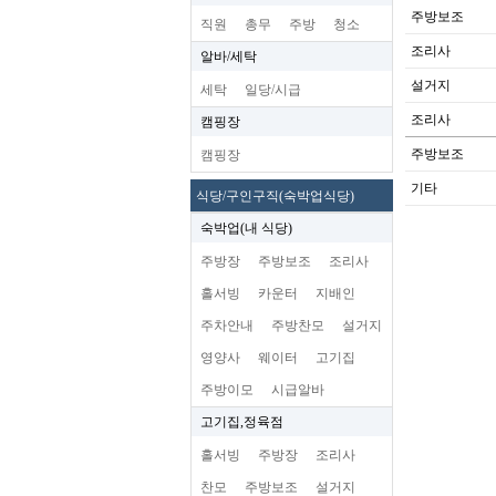
주방보조
직원
총무
주방
청소
조리사
알바/세탁
설거지
세탁
일당/시급
조리사
캠핑장
주방보조
캠핑장
기타
식당/구인구직(숙박업식당)
숙박업(내 식당)
주방장
주방보조
조리사
홀서빙
카운터
지배인
주차안내
주방찬모
설거지
영양사
웨이터
고기집
주방이모
시급알바
고기집,정육점
홀서빙
주방장
조리사
찬모
주방보조
설거지