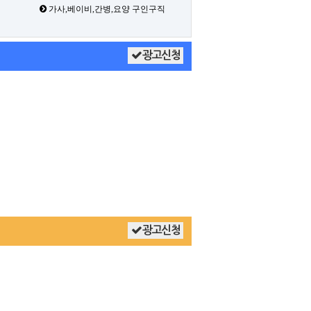
가사,베이비,간병,요양 구인구직
광고신청
광고신청