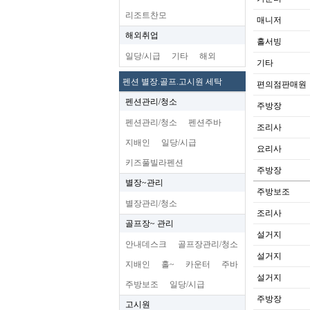
리조트찬모
매니저
해외취업
홀서빙
일당/시급
기타
해외
기타
펜션 별장.골프.고시원 세탁
편의점판매원
펜션관리/청소
주방장
펜션관리/청소
펜션주바
조리사
지배인
일당/시급
요리사
키즈풀빌라펜션
주방장
별장~관리
주방보조
별장관리/청소
조리사
골프장~ 관리
설거지
안내데스크
골프장관리/청소
설거지
지배인
홀~
카운터
주바
설거지
주방보조
일당/시급
주방장
고시원