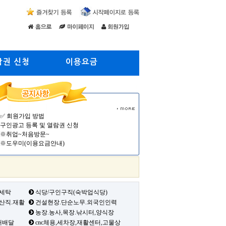
람권 신청
이용요금
✅ 회원가입 방법
구인광고 등록 및 열람권 신청
※취업~처음방문~
※도우미(이용요금안내)
 세탁
식당/구인구직(숙박업식당)
생산직.재활
건설현장.단순노무.외국인인력
농장.농사,목장.낚시터,양식장
배배달
cnc체용,세차장,재활센터,고물상