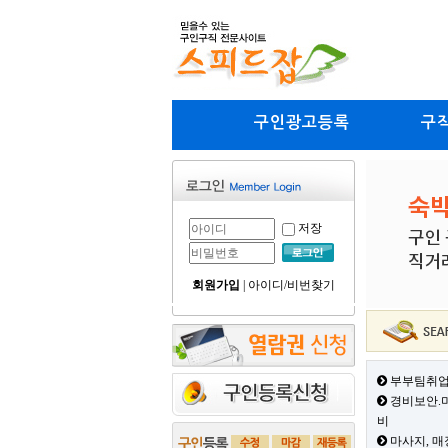
구인광고등록
구
저장
회원가입
|
아이디/비번찾기
부부팀취업
경비보안.미
비
마사지, 매