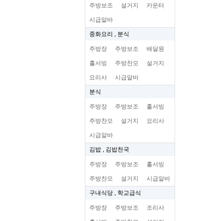
주방보조
설거지
카운터
시급알바
중화요리 , 분식
주방장
주방보조
배달원
홀서빙
주방찬모
설거지
요리사
시급알바
분식
주방장
주방보조
홀서빙
주방찬모
설거지
요리사
시급알바
김밥 , 김밥천국
주방장
주방보조
홀서빙
주방찬모
설거지
시급알바
구내식당 , 학교급식
주방장
주방보조
조리사