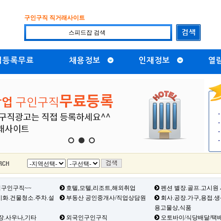
구인구직 직거래사이트
직등록무료
채용정보
인재정보
열
1
2
3
구인구직~~
호텔,모텔,리조트,해외취업
펜션 별장.골프.고시원
화.건물청소.주차.설
부동산 공인중개사/직업상담원
회사.공장.가구,용접.
용고물상,식품
장.사우나,기타
외국인구인구직
오토바이/식당배달/택