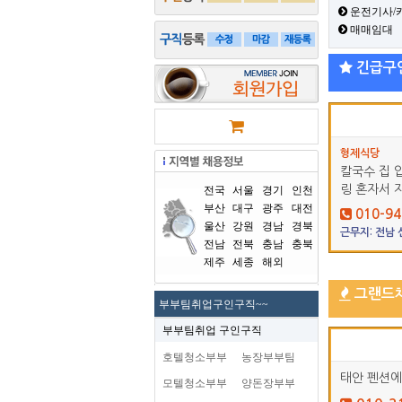
운전기사/
매매임대
긴급구
형제식당
칼국수 집 
링 혼자서 
전국
서울
경기
인천
부산
대구
광주
대전
010-94
울산
강원
경남
경북
근무지: 전남
전남
전북
충남
충북
제주
세종
해외
그랜드
부부팀취업구인구직~~
부부팀취업 구인구직
호텔청소부부
농장부부팀
태안 펜션에
모텔청소부부
양돈장부부