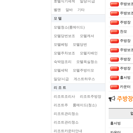
호텔식기세척
일당/시급
주방보
벨맨
알바
기타
주방보
모 텔
주방장
모텔청소(룸메이드)
찬모
모텔당번보조
모텔캐셔
주방장
모텔베팅
모텔당번
주방보
모텔주차보조
모텔지배인
주방장
숙박업조리
모텔욕실청소
주방장
모텔세탁
모텔주방이모
홀서빙
일당/시급
게스트하우스
카운터
리 조 트
리조트조리사
리조트주방장
주방장
리조트주
룸메이드(청소)
리조트관리청소
리조트관리청소
홀서빙
리조트카운터안내
카운터