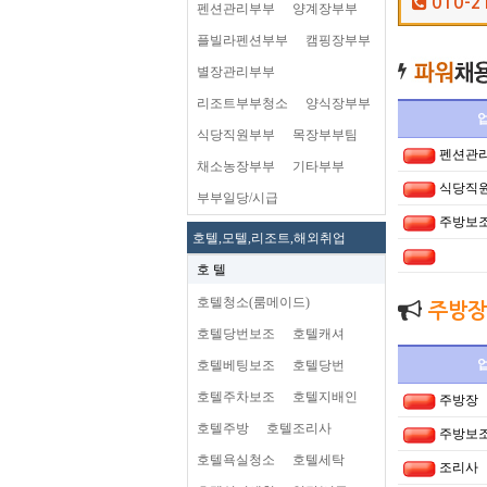
010-2
펜션관리부부
양계장부부
플빌라펜션부부
캠핑장부부
별장관리부부
리조트부부청소
양식장부부
식당직원부부
목장부부팀
펜션관
채소농장부부
기타부부
식당직
부부일당/시급
주방보
호텔,모텔,리조트,해외취업
호 텔
호텔청소(룸메이드)
주방장
호텔당번보조
호텔캐셔
호텔베팅보조
호텔당번
호텔주차보조
호텔지배인
주방장
호텔주방
호텔조리사
주방보
호텔욕실청소
호텔세탁
조리사