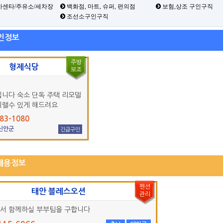
카센타/주유소/세차장
백화점, 마트, 슈퍼, 편의점
보험,상조 구인구직
조선소구인구직
인정보
주방
형제식당
보조
입니다 숙소 단독 주택 리모델
지랠수 있게 해드려요
83-1080
 신안군
긴급구인
채용정보
펜션
태안 블레스오션
관리
서 함께하실 부부팀을 구합니다