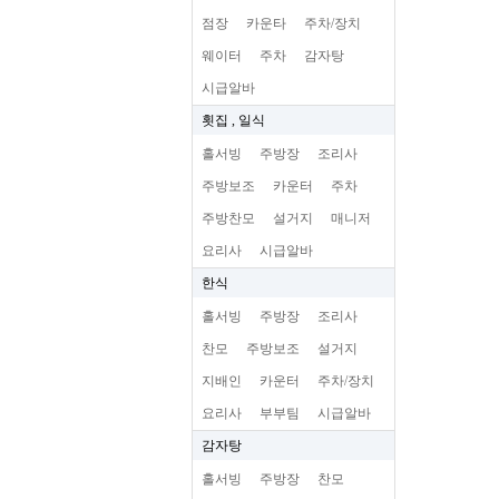
점장
카운타
주차/장치
웨이터
주차
감자탕
시급알바
횟집 , 일식
홀서빙
주방장
조리사
주방보조
카운터
주차
주방찬모
설거지
매니저
요리사
시급알바
한식
홀서빙
주방장
조리사
찬모
주방보조
설거지
지배인
카운터
주차/장치
요리사
부부팀
시급알바
감자탕
홀서빙
주방장
찬모