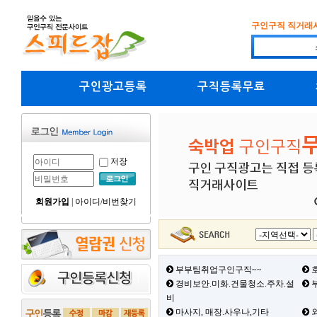
구인구직 직거래
구인광고등록
구직등록무료
저장
회원가입
|
아이디/비번찾기
부부팀취업구인구직~~
호
경비보안.미화.건물청소.주차.설
부
비
마사지, 매장.사우나,기타