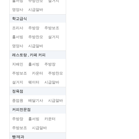
홀서빙
주방찬모
설거지
영양사
시급알바
학교급식
조리사
주방장
주방보조
홀서빙
주방찬모
설거지
영양사
시급알바
레스토랑 , 카페 커피
지배인
홀서빙
주방장
주방보조
카운터
주방찬모
설거지
웨이터
시급알바
정육점
종업원
배달기사
시급알바
커피전문점
주방장
홀서빙
카운터
주방보조
시급알바
빵/제과