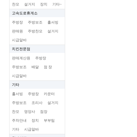
찬모
설거지
장치
기타~
고속도로휴게소
주방장
주방보조
홀서빙
판매원
주방찬모
설거지
시급알바
치킨전문점
판매계산원
주방장
주방보조
배달
점 장
시급알바
기타
홀서빙
주방장
카운터
주방보조
조리사
설거지
찬모
영양사
점장
주차안내
장치
부부팀
기타
시급알바