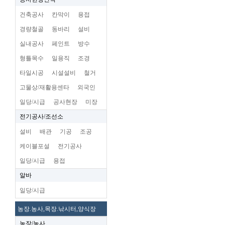
건축공사
칸막이
용접
경량철골
동바리
설비
실내공사
페인트
방수
형틀목수
일용직
조경
타일시공
시설설비
철거
고물상/재활용센타
외국인
일당/시급
공사현장
미장
전기공사/조선소
설비
배관
기공
조공
케이블포설
전기공사
일당/시급
용접
알바
일당/시급
농장.농사,목장.낚시터,양식장
농장/농사