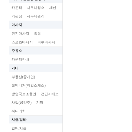
카운터
사우나청소
세신
기관장
사우나관리
마사지
건전마사지
족탕
스포츠마사지
피부마사지
주유소
카운터안내
기타
부동산(중개인)
잡메니저(직업소개소)
방송국보조출연
전단지배포
사찰(공양주)
기타
써니리치
시급/알바
일당/시급