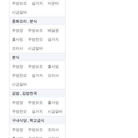
주방보조
설거지
카운터
시급알바
중화요리 , 분식
주방장
주방보조
배달원
홀서빙
주방찬모
설거지
요리사
시급알바
분식
주방장
주방보조
홀서빙
주방찬모
설거지
요리사
시급알바
김밥 , 김밥천국
주방장
주방보조
홀서빙
주방찬모
설거지
시급알바
구내식당 , 학교급식
주방장
주방보조
조리사