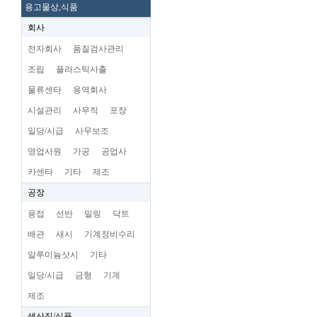
용고물상,식품
회사
전자회사
품질검사관리
조립
플라스틱사출
물류센타
용역회사
시설관리
사무직
포장
일당/시급
사무보조
영업사원
가공
공업사
카센타
기타
제조
공장
용접
선반
밀링
닥트
배관
새시
기계정비수리
알루미늄삿시
기타
일당/시급
금형
기계
제조
생산직/식품