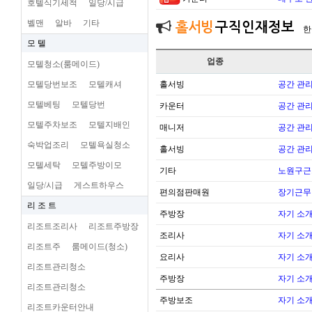
호텔식기세척
일당/시급
벨맨
알바
기타
홀서빙
구직인재정보
한
모 텔
업종
모텔청소(룸메이드)
모텔당번보조
모텔캐셔
홀서빙
공간 관리
모텔베팅
모텔당번
카운터
공간 관리
모텔주차보조
모텔지배인
매니저
공간 관리
숙박업조리
모텔욕실청소
홀서빙
공간 관리
모텔세탁
모텔주방이모
기타
노원구근
일당/시급
게스트하우스
편의점판매원
장기근무
리 조 트
주방장
자기 소
리조트조리사
리조트주방장
조리사
자기 소
리조트주
룸메이드(청소)
요리사
자기 소
리조트관리청소
주방장
자기 소
리조트관리청소
주방보조
자기 소
리조트카운터안내