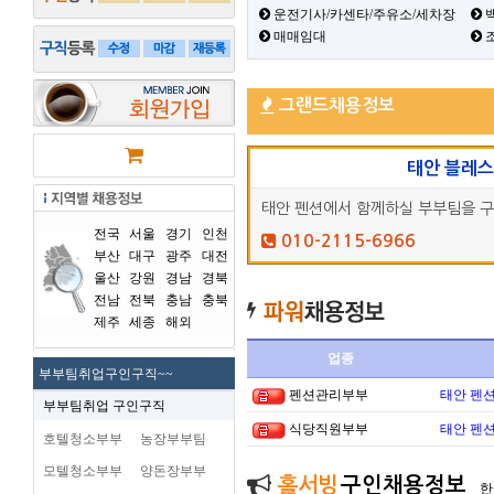
운전기사/카센타/주유소/세차장
백
매매임대
그랜드채용정보
태안 블레
태안 펜션에서 함께하실 부부팀을 
전국
서울
경기
인천
010-2115-6966
부산
대구
광주
대전
울산
강원
경남
경북
전남
전북
충남
충북
제주
세종
해외
업종
부부팀취업구인구직~~
펜션관리부부
태안 펜
부부팀취업 구인구직
식당직원부부
태안 펜
호텔청소부부
농장부부팀
모텔청소부부
양돈장부부
홀서빙
구인채용정보
한