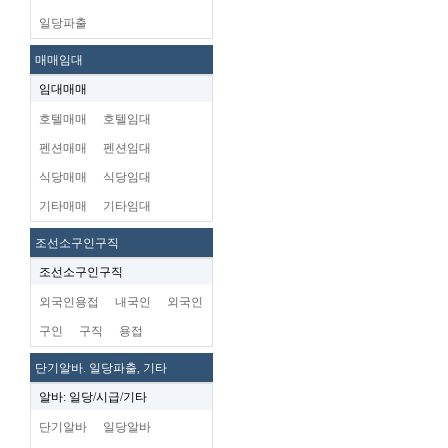
일당파출
매매임대
임대매매
호텔매매
호텔임대
펜션매매
펜션임대
식당매매
식당임대
기타매매
기타임대
조선소구인구직
조선소구인구직
외국인용접
내국인
외국인
구인
구직
용접
단기알바. 일당파출, 기타
알바: 일당/시급/기타
단기알바
일당알바