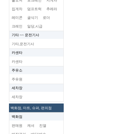
불도저
포크레인
지게차
집게차
덤프트럭
추레라
레미콘
굴삭기
로더
크레인
일당,시급
기타 ~~ 운전기사
기타,운전기사
카센타
카센타
주유소
주유원
세차장
세차장
백화점, 마트, 슈퍼, 편의점
백화점
편매원
캐셔
진열