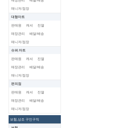
매장관리
배달/배송
매니저/점장
대형마트
판매원
캐셔
진열
매장관리
배달/배송
매니저/점장
슈펴.마트
판매원
캐셔
진열
매장관리
배달/배송
매니저/점장
편의점
판매원
캐셔
진열
매장관리
배달/배송
매니저/점장
보험,상조 구인구직
보험