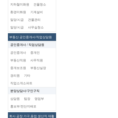
지하철미화원
건물청소
환경미화원
기계설비
일당/시급
건물관리
일당/시급
사무실청소
부동산 공인중개사/직업상담원
공인중개사 / 직업상담원
공인중개사
중개인
부동산직원
사무직원
중개보조원
부동산실장
경리원
기타
직업소개소파트
분양상담사/구인구직
상담원
팀장
영업부
홍보부/전단지배포
회사.공장.가구,용접.생산직.재활