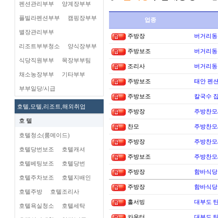
펜션관리부부
양계장부부
플빌라펜션부부
캠핑장부부
업종
별장관리부부
주방장
버거리동타
리조트부부청소
양식장부부
주방보조
버거리동타
식당직원부부
목장부부팀
조리사
버거리동타
채소농장부부
기타부부
주방보조
태안 펜
부부일당/시급
주방보조
칼국수 집
호텔,모텔,리조트,해외취업
주방장
주방찬모
호 텔
찬모
주방찬모
호텔청소(룸메이드)
주방장
주방찬모
호텔당번보조
호텔캐셔
주방보조
주방찬모
호텔베팅보조
호텔당번
주방장
함바식당
호텔주차보조
호텔지배인
주방장
함바식당
호텔주방
호텔조리사
홀서빙
대부도 
호텔욕실청소
호텔세탁
카운터
대부도 