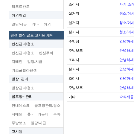
조리사
자기 소
리조트찬모
설거지
청소/이사
해외취업
설거지
청소/이사
일당/시급
기타
해외
설거지
청소/이사
펜션 별장.골프.고시원 세탁
주방장
안녕하세
펜션관리/청소
주방보조
안녕하세
펜션관리/청소
펜션주바
조리사
안녕하세
지배인
일당/시급
설거지
안녕하세
키즈풀빌라펜션
조리사
안녕하세
별장~관리
주방보조
안녕하세
별장관리/청소
골프장~ 관리
기타
숙식제공
안내데스크
골프장관리/청소
지배인
홀~
카운터
주바
주방보조
일당/시급
고시원