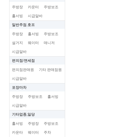
주방장
카운터
주방보조
홀서빙
시급알바
일반주점.호프
주방장
홀서빙
주방보조
설거지
웨이터
매니저
시급알바
편의점/면세점
편의점판매원
기타 판매점원
시급알바
포장마차
주방장
주방보조
홀서빙
시급알바
기타업종,일당
홀서빙
주방장
주방보조
카운타
웨이터
주차