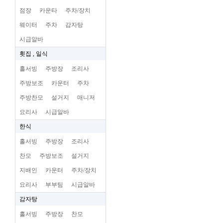
점장
카운타
주차/장치
웨이터
주차
감자탕
시급알바
횟집 , 일식
홀서빙
주방장
조리사
주방보조
카운터
주차
주방찬모
설거지
매니저
요리사
시급알바
한식
홀서빙
주방장
조리사
찬모
주방보조
설거지
지배인
카운터
주차/장치
요리사
부부팀
시급알바
감자탕
홀서빙
주방장
찬모