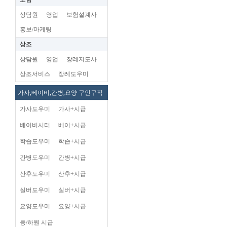
상담원
영업
보험설계사
홍보/마케팅
상조
상담원
영업
장례지도사
상조서비스
장례도우미
가사,베이비,간병,요양 구인구직
가사도우미
가사+시급
베이비시터
베이+시급
학습도우미
학습+시급
간병도우미
간병+시급
산후도우미
산후+시급
실버도우미
실버+시급
요양도우미
요양+시급
등/하원 시급