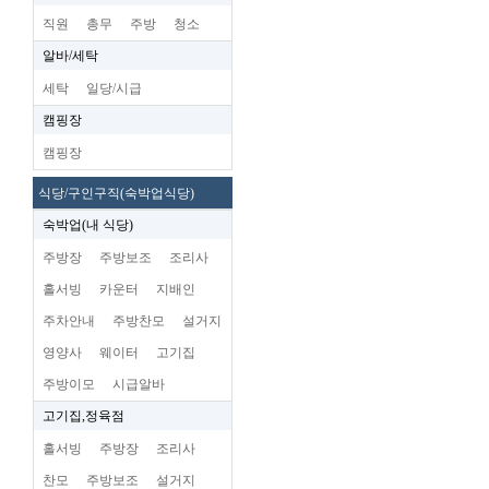
직원
총무
주방
청소
알바/세탁
세탁
일당/시급
캠핑장
캠핑장
식당/구인구직(숙박업식당)
숙박업(내 식당)
주방장
주방보조
조리사
홀서빙
카운터
지배인
주차안내
주방찬모
설거지
영양사
웨이터
고기집
주방이모
시급알바
고기집,정육점
홀서빙
주방장
조리사
찬모
주방보조
설거지