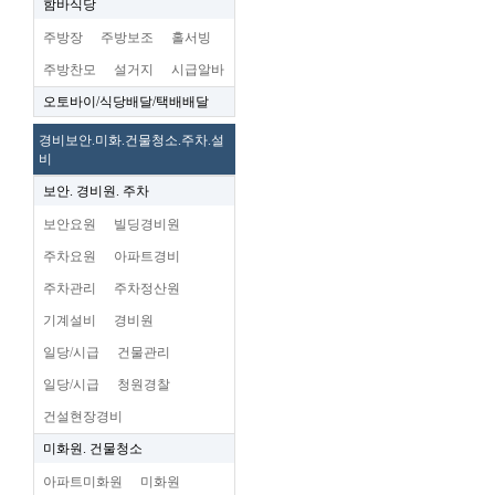
함바식당
주방장
주방보조
홀서빙
주방찬모
설거지
시급알바
오토바이/식당배달/택배배달
경비보안.미화.건물청소.주차.설
비
보안. 경비원. 주차
보안요원
빌딩경비원
주차요원
아파트경비
주차관리
주차정산원
기계설비
경비원
일당/시급
건물관리
일당/시급
청원경찰
건설현장경비
미화원. 건물청소
아파트미화원
미화원