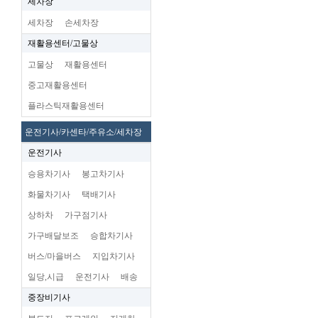
세차장
세차장
손세차장
재활용센터/고물상
고물상
재활용센터
중고재활용센터
플라스틱재활용센터
운전기사/카센타/주유소/세차장
운전기사
승용차기사
봉고차기사
화물차기사
택배기사
상하차
가구점기사
가구배달보조
승합차기사
버스/마을버스
지입차기사
일당,시급
운전기사
배송
중장비기사