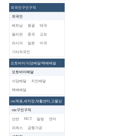
외국인구인구직
외국인
베트남
몽골
태국
필리핀
중국
교포
러시아
일본
미국
기타외국인
오토바이/식당배달/택배배달
오토바이배달
식당배달
치킨배달
택배배달
cnc체용,세차장,재활센터,고물상
cnc구인구직
MCT
선반
밀링
연마
프레스
금형가공