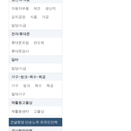
자동차부품
제조
생산직
김치공장
식품
가공
일당/시급
전자/휴대폰
휴대폰조립
반도체
휴대폰검사
알바
일당/시급
가구~씽크~목수~목공
가구
씽크
목수
목공
철재가구
재활용고물상
재활용센타
고물상
건설현장.단순노무.외국인인력
공사현장인력