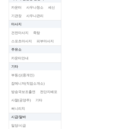
카운터
사우나청소
세신
기관장
사우나관리
마사지
건전마사지
족탕
스포츠마사지
피부마사지
주유소
카운터안내
기타
부동산(중개인)
잡메니저(직업소개소)
방송국보조출연
전단지배포
사찰(공양주)
기타
써니리치
시급/알바
일당/시급