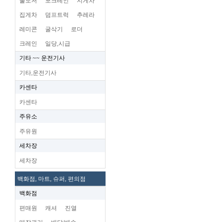
불도저
포크레인
지게차
집게차
덤프트럭
추레라
레미콘
굴삭기
로더
크레인
일당,시급
기타 ~~ 운전기사
기타,운전기사
카센타
카센타
주유소
주유원
세차장
세차장
백화점, 마트, 슈퍼, 편의점
백화점
편매원
캐셔
진열