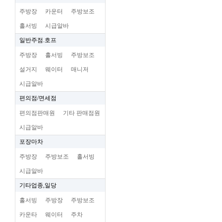
주방장
카운터
주방보조
홀서빙
시급알바
일반주점.호프
주방장
홀서빙
주방보조
설거지
웨이터
매니저
시급알바
편의점/면세점
편의점판매원
기타 판매점원
시급알바
포장마차
주방장
주방보조
홀서빙
시급알바
기타업종,일당
홀서빙
주방장
주방보조
카운타
웨이터
주차