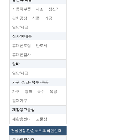
자동차부품
제조
생산직
김치공장
식품
가공
일당/시급
전자/휴대폰
휴대폰조립
반도체
휴대폰검사
알바
일당/시급
가구~씽크~목수~목공
가구
씽크
목수
목공
철재가구
재활용고물상
재활용센타
고물상
건설현장.단순노무.외국인인력
공사현장인력