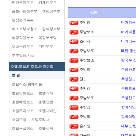
펜션관리부부
양계장부부
플빌라펜션부부
캠핑장부부
업종
별장관리부부
주방장
버거리동타
리조트부부청소
양식장부부
주방보조
버거리동타
식당직원부부
목장부부팀
조리사
버거리동타
채소농장부부
기타부부
주방보조
태안 펜
부부일당/시급
주방보조
칼국수 집
호텔,모텔,리조트,해외취업
주방장
주방찬모
호 텔
찬모
주방찬모
호텔청소(룸메이드)
주방장
주방찬모
호텔당번보조
호텔캐셔
주방보조
주방찬모
호텔베팅보조
호텔당번
주방장
함바식당
호텔주차보조
호텔지배인
주방장
함바식당
호텔주방
호텔조리사
홀서빙
대부도 
호텔욕실청소
호텔세탁
카운터
대부도 