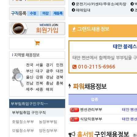
운전기사/카센타/주유소/세차장
백
매매임대
그랜드채용정보
태안 블레
태안 펜션에서 함께하실 부부팀을 
전국
서울
경기
인천
010-2115-6966
부산
대구
광주
대전
울산
강원
경남
경북
전남
전북
충남
충북
제주
세종
해외
업종
부부팀취업구인구직~~
펜션관리부부
태안 펜
부부팀취업 구인구직
식당직원부부
태안 펜
호텔청소부부
농장부부팀
모텔청소부부
양돈장부부
홀서빙
구인채용정보
한