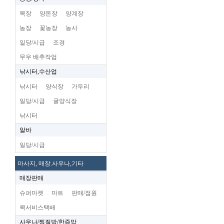
목장
양돈장
양계장
농장
꽃농장
농사
일당/시급
조경
무우 배추작업
낚시터,수산업
낚시터
양식장
가두리
일당/시급
굴양식장
낚시터
알바
일당/시급
마사지, 매장.사우나,기타
매장판매
슈퍼마켓
마트
판매/점원
퀵서비스택배
사우나/찜질방/한증막