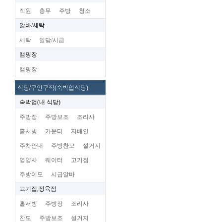
직원
총무
주방
청소
알바/세탁
세탁
일당/시급
캠핑장
캠핑장
식당/구인구직(숙박업식당)
숙박업(내 식당)
주방장
주방보조
조리사
홀서빙
카운터
지배인
주차안내
주방찬모
설거지
영양사
웨이터
고기집
주방이모
시급알바
고기집,정육점
홀서빙
주방장
조리사
찬모
주방보조
설거지