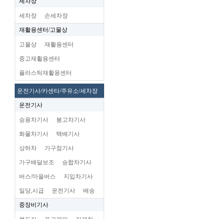
세차장
세차장
손세차장
재활용센터/고물상
고물상
재활용센터
중고재활용센터
플라스틱재활용센터
운전기사/카센타/주유소/세차장
운전기사
승용차기사
봉고차기사
화물차기사
택배기사
상하차
가구점기사
가구배달보조
승합차기사
버스/마을버스
지입차기사
일당,시급
운전기사
배송
중장비기사