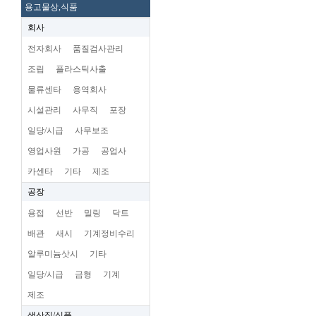
용고물상,식품
회사
전자회사
품질검사관리
조립
플라스틱사출
물류센타
용역회사
시설관리
사무직
포장
일당/시급
사무보조
영업사원
가공
공업사
카센타
기타
제조
공장
용접
선반
밀링
닥트
배관
새시
기계정비수리
알루미늄삿시
기타
일당/시급
금형
기계
제조
생산직/식품