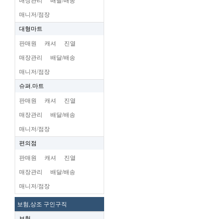
매장관리
배달/배송
매니저/점장
대형마트
판매원
캐셔
진열
매장관리
배달/배송
매니저/점장
슈펴.마트
판매원
캐셔
진열
매장관리
배달/배송
매니저/점장
편의점
판매원
캐셔
진열
매장관리
배달/배송
매니저/점장
보험,상조 구인구직
보험