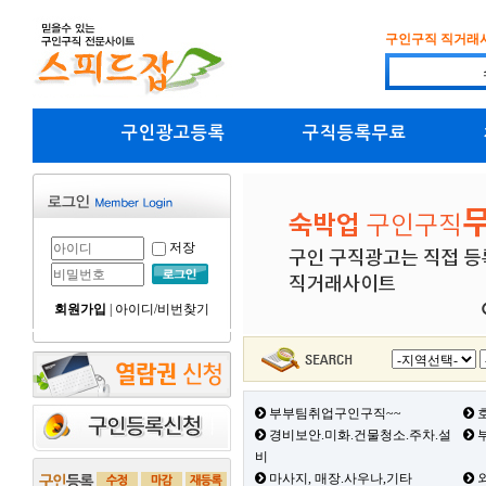
구인구직 직거래
구인광고등록
구직등록무료
저장
회원가입
|
아이디/비번찾기
부부팀취업구인구직~~
호
경비보안.미화.건물청소.주차.설
부
비
마사지, 매장.사우나,기타