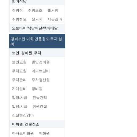
함바식당
주방장
주방보조
홀서빙
주방찬모
설거지
시급알바
오토바이/식당배달/택배배달
경비보안.미화.건물청소.주차.설
비
보안. 경비원. 주차
보안요원
빌딩경비원
주차요원
아파트경비
주차관리
주차정산원
기계설비
경비원
일당/시급
건물관리
일당/시급
청원경찰
건설현장경비
미화원. 건물청소
아파트미화원
미화원