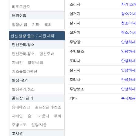
조리사
자기 소
리조트찬모
설거지
청소/이사
해외취업
설거지
청소/이사
일당/시급
기타
해외
설거지
청소/이사
펜션 별장.골프.고시원 세탁
주방장
안녕하세
펜션관리/청소
주방보조
안녕하세
펜션관리/청소
펜션주바
조리사
안녕하세
지배인
일당/시급
설거지
안녕하세
키즈풀빌라펜션
조리사
안녕하세
별장~관리
주방보조
안녕하세
별장관리/청소
골프장~ 관리
기타
숙식제공
안내데스크
골프장관리/청소
지배인
홀~
카운터
주바
주방보조
일당/시급
고시원