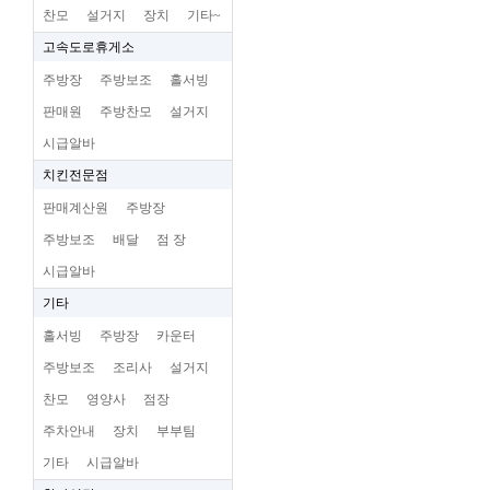
찬모
설거지
장치
기타~
고속도로휴게소
주방장
주방보조
홀서빙
판매원
주방찬모
설거지
시급알바
치킨전문점
판매계산원
주방장
주방보조
배달
점 장
시급알바
기타
홀서빙
주방장
카운터
주방보조
조리사
설거지
찬모
영양사
점장
주차안내
장치
부부팀
기타
시급알바