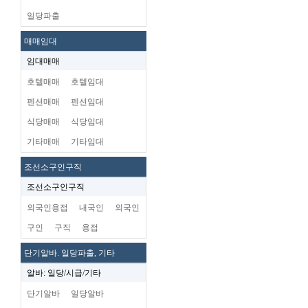
일당파출
매매임대
임대매매
호텔매매
호텔임대
펜션매매
펜션임대
식당매매
식당임대
기타매매
기타임대
조선소구인구직
조선소구인구직
외국인용접
내국인
외국인
구인
구직
용접
단기알바. 일당파출, 기타
알바: 일당/시급/기타
단기알바
일당알바