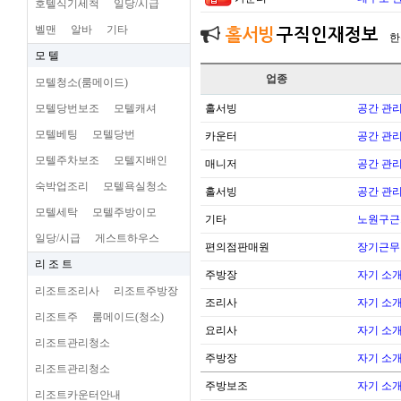
호텔식기세척
일당/시급
벨맨
알바
기타
홀서빙
구직인재정보
한
모 텔
업종
모텔청소(룸메이드)
모텔당번보조
모텔캐셔
홀서빙
공간 관리
모텔베팅
모텔당번
카운터
공간 관리
모텔주차보조
모텔지배인
매니저
공간 관리
숙박업조리
모텔욕실청소
홀서빙
공간 관리
모텔세탁
모텔주방이모
기타
노원구근
일당/시급
게스트하우스
편의점판매원
장기근무
리 조 트
주방장
자기 소
리조트조리사
리조트주방장
조리사
자기 소
리조트주
룸메이드(청소)
요리사
자기 소
리조트관리청소
주방장
자기 소
리조트관리청소
주방보조
자기 소
리조트카운터안내