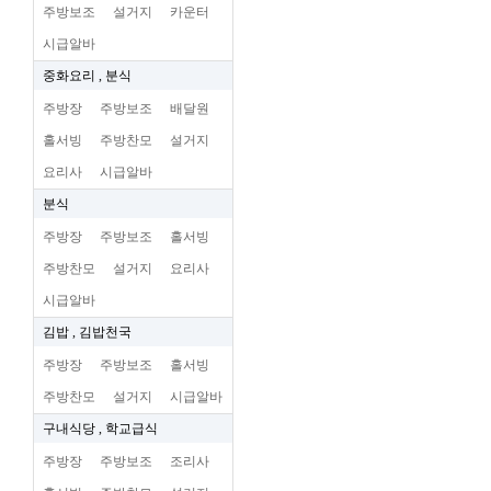
주방보조
설거지
카운터
시급알바
중화요리 , 분식
주방장
주방보조
배달원
홀서빙
주방찬모
설거지
요리사
시급알바
분식
주방장
주방보조
홀서빙
주방찬모
설거지
요리사
시급알바
김밥 , 김밥천국
주방장
주방보조
홀서빙
주방찬모
설거지
시급알바
구내식당 , 학교급식
주방장
주방보조
조리사