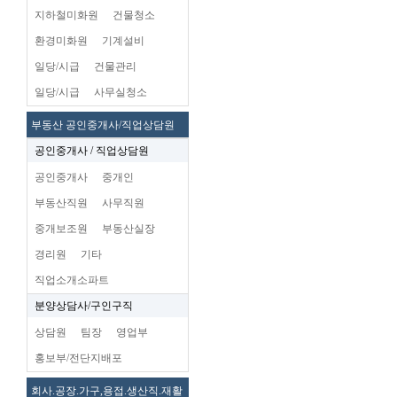
지하철미화원
건물청소
환경미화원
기계설비
일당/시급
건물관리
일당/시급
사무실청소
부동산 공인중개사/직업상담원
공인중개사 / 직업상담원
공인중개사
중개인
부동산직원
사무직원
중개보조원
부동산실장
경리원
기타
직업소개소파트
분양상담사/구인구직
상담원
팀장
영업부
홍보부/전단지배포
회사.공장.가구,용접.생산직.재활