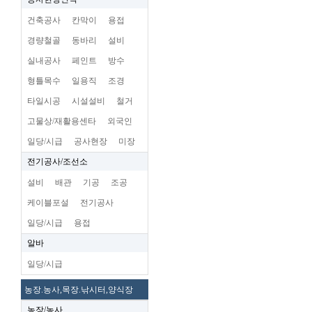
건축공사
칸막이
용접
경량철골
동바리
설비
실내공사
페인트
방수
형틀목수
일용직
조경
타일시공
시설설비
철거
고물상/재활용센타
외국인
일당/시급
공사현장
미장
전기공사/조선소
설비
배관
기공
조공
케이블포설
전기공사
일당/시급
용접
알바
일당/시급
농장.농사,목장.낚시터,양식장
농장/농사