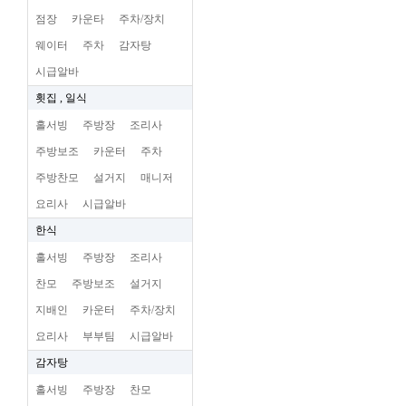
점장
카운타
주차/장치
웨이터
주차
감자탕
시급알바
횟집 , 일식
홀서빙
주방장
조리사
주방보조
카운터
주차
주방찬모
설거지
매니저
요리사
시급알바
한식
홀서빙
주방장
조리사
찬모
주방보조
설거지
지배인
카운터
주차/장치
요리사
부부팀
시급알바
감자탕
홀서빙
주방장
찬모