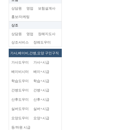
상담원
영업
보험설계사
홍보/마케팅
상조
상담원
영업
장례지도사
상조서비스
장례도우미
가사,베이비,간병,요양 구인구직
가사도우미
가사+시급
베이비시터
베이+시급
학습도우미
학습+시급
간병도우미
간병+시급
산후도우미
산후+시급
실버도우미
실버+시급
요양도우미
요양+시급
등/하원 시급