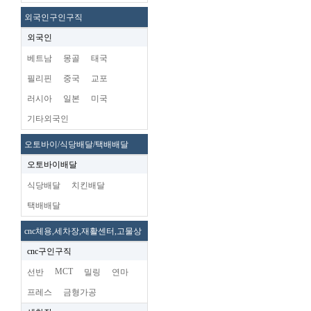
외국인구인구직
외국인
베트남
몽골
태국
필리핀
중국
교포
러시아
일본
미국
기타외국인
오토바이/식당배달/택배배달
오토바이배달
식당배달
치킨배달
택배배달
cnc체용,세차장,재활센터,고물상
cnc구인구직
MCT
선반
밀링
연마
프레스
금형가공