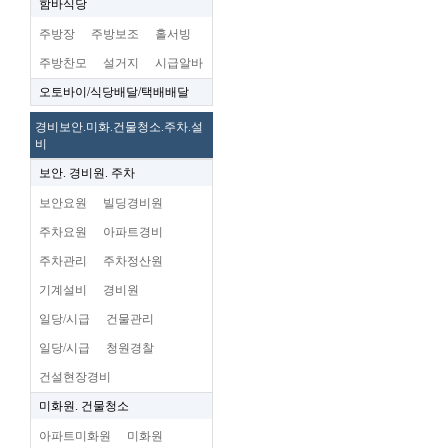
함바식당
주방장
주방보조
홀서빙
주방찬모
설거지
시급알바
오토바이/식당배달/택배배달
경비보안.미화.건물청소.주차.설
비
보안. 경비원. 주차
보안요원
빌딩경비원
주차요원
아파트경비
주차관리
주차정산원
기계설비
경비원
일당/시급
건물관리
일당/시급
청원경찰
건설현장경비
미화원. 건물청소
아파트미화원
미화원