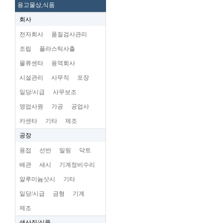
용고물상,식품
회사
전자회사
품질검사관리
조립
플라스틱사출
물류센타
용역회사
시설관리
사무직
포장
일당/시급
사무보조
영업사원
가공
공업사
카센타
기타
제조
공장
용접
선반
밀링
닥트
배관
새시
기계정비수리
알루미늄삿시
기타
일당/시급
금형
기계
제조
생산직/식품