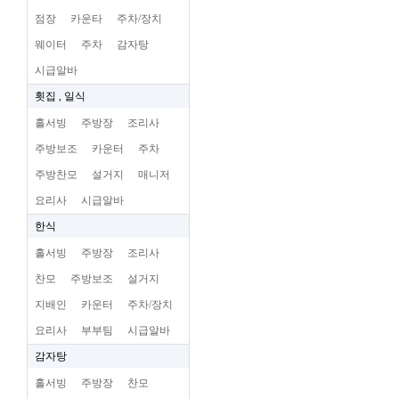
점장
카운타
주차/장치
웨이터
주차
감자탕
시급알바
횟집 , 일식
홀서빙
주방장
조리사
주방보조
카운터
주차
주방찬모
설거지
매니저
요리사
시급알바
한식
홀서빙
주방장
조리사
찬모
주방보조
설거지
지배인
카운터
주차/장치
요리사
부부팀
시급알바
감자탕
홀서빙
주방장
찬모