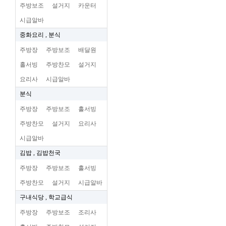
주방보조
설거지
카운터
시급알바
중화요리 , 분식
주방장
주방보조
배달원
홀서빙
주방찬모
설거지
요리사
시급알바
분식
주방장
주방보조
홀서빙
주방찬모
설거지
요리사
시급알바
김밥 , 김밥천국
주방장
주방보조
홀서빙
주방찬모
설거지
시급알바
구내식당 , 학교급식
주방장
주방보조
조리사