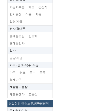
자동차부품
제조
생산직
김치공장
식품
가공
일당/시급
전자/휴대폰
휴대폰조립
반도체
휴대폰검사
알바
일당/시급
가구~씽크~목수~목공
가구
씽크
목수
목공
철재가구
재활용고물상
재활용센타
고물상
건설현장.단순노무.외국인인력
공사현장인력