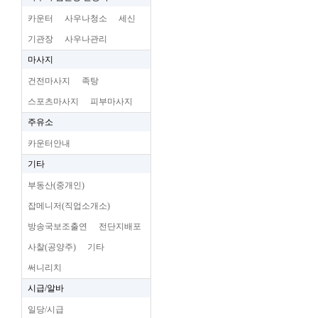
카운터
사우나청소
세신
기관장
사우나관리
마사지
건전마사지
족탕
스포츠마사지
피부마사지
주유소
카운터안내
기타
부동산(중개인)
잡메니저(직업소개소)
방송국보조출연
전단지배포
사찰(공양주)
기타
써니리치
시급/알바
일당/시급