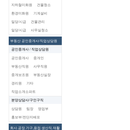
지하철미화원
건물청소
환경미화원
기계설비
일당/시급
건물관리
일당/시급
사무실청소
부동산 공인중개사/직업상담원
공인중개사 / 직업상담원
공인중개사
중개인
부동산직원
사무직원
중개보조원
부동산실장
경리원
기타
직업소개소파트
분양상담사/구인구직
상담원
팀장
영업부
홍보부/전단지배포
회사.공장.가구,용접.생산직.재활