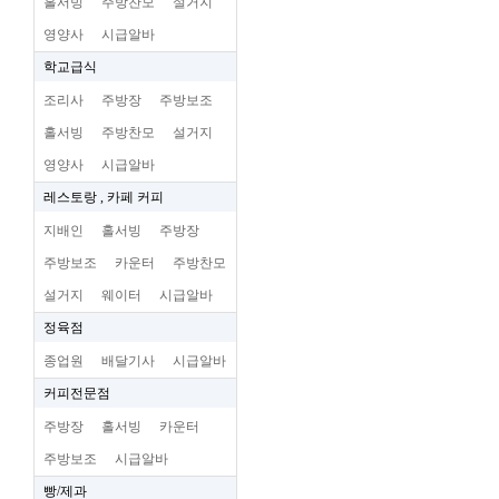
홀서빙
주방찬모
설거지
영양사
시급알바
학교급식
조리사
주방장
주방보조
홀서빙
주방찬모
설거지
영양사
시급알바
레스토랑 , 카페 커피
지배인
홀서빙
주방장
주방보조
카운터
주방찬모
설거지
웨이터
시급알바
정육점
종업원
배달기사
시급알바
커피전문점
주방장
홀서빙
카운터
주방보조
시급알바
빵/제과