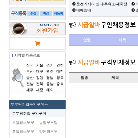
운전기사/카센타/주유소/세차장
백
매매임대
시급알바
구인채용정보
업종
제목
시급알바
구직인재정보
전국
서울
경기
인천
부산
대구
광주
대전
울산
강원
경남
경북
업종
제목
전남
전북
충남
충북
제주
세종
해외
부부팀취업구인구직~~
부부팀취업 구인구직
호텔청소부부
농장부부팀
모텔청소부부
양돈장부부