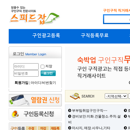
구인구직 직거래
구인광고등록
구직등록무료
저장
회원가입
|
아이디/비번찾기
부부팀취업구인구직~~
호
경비보안.미화.건물청소.주차.설
부
비
마사지, 매장.사우나,기타