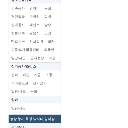
건축공사
칸막이
용접
경량철골
동바리
설비
실내공사
페인트
방수
형틀목수
일용직
조경
타일시공
시설설비
철거
고물상/재활용센타
외국인
일당/시급
공사현장
미장
전기공사/조선소
설비
배관
기공
조공
케이블포설
전기공사
일당/시급
용접
알바
일당/시급
농장.농사,목장.낚시터,양식장
농장/농사