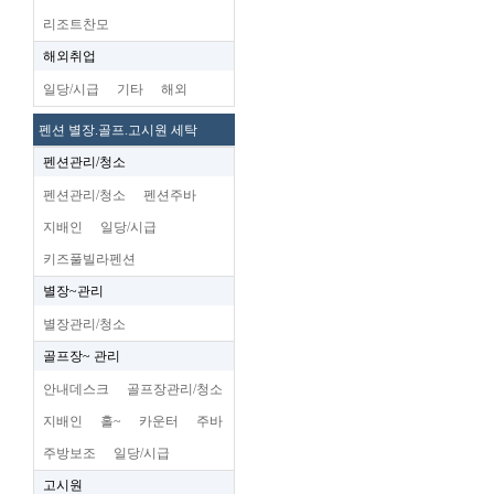
리조트찬모
해외취업
일당/시급
기타
해외
펜션 별장.골프.고시원 세탁
펜션관리/청소
펜션관리/청소
펜션주바
지배인
일당/시급
키즈풀빌라펜션
별장~관리
별장관리/청소
골프장~ 관리
안내데스크
골프장관리/청소
지배인
홀~
카운터
주바
주방보조
일당/시급
고시원