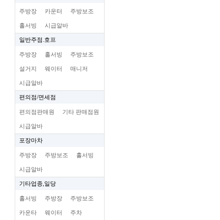
주방장
카운터
주방보조
홀서빙
시급알바
일반주점.호프
주방장
홀서빙
주방보조
설거지
웨이터
매니저
시급알바
편의점/면세점
편의점판매원
기타 판매점원
시급알바
포장마차
주방장
주방보조
홀서빙
시급알바
기타업종,일당
홀서빙
주방장
주방보조
카운타
웨이터
주차