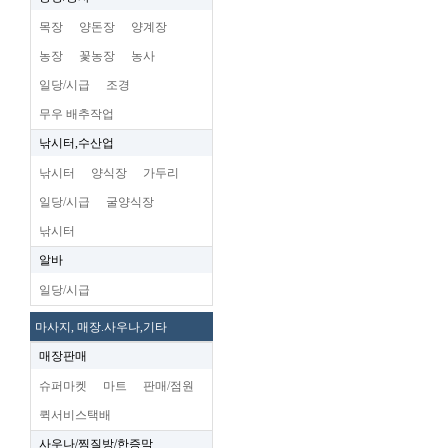
목장
양돈장
양계장
농장
꽃농장
농사
일당/시급
조경
무우 배추작업
낚시터,수산업
낚시터
양식장
가두리
일당/시급
굴양식장
낚시터
알바
일당/시급
마사지, 매장.사우나,기타
매장판매
슈퍼마켓
마트
판매/점원
퀵서비스택배
사우나/찜질방/한증막