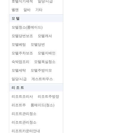
호텔식기세척
일당/시급
벨맨
알바
기타
모 텔
모텔청소(룸메이드)
모텔당번보조
모텔캐셔
모텔베팅
모텔당번
모텔주차보조
모텔지배인
숙박업조리
모텔욕실청소
모텔세탁
모텔주방이모
일당/시급
게스트하우스
리 조 트
리조트조리사
리조트주방장
리조트주
룸메이드(청소)
리조트관리청소
리조트관리청소
리조트카운터안내