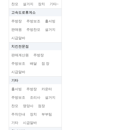
찬모
설거지
장치
기타~
고속도로휴게소
주방장
주방보조
홀서빙
판매원
주방찬모
설거지
시급알바
치킨전문점
판매계산원
주방장
주방보조
배달
점 장
시급알바
기타
홀서빙
주방장
카운터
주방보조
조리사
설거지
찬모
영양사
점장
주차안내
장치
부부팀
기타
시급알바