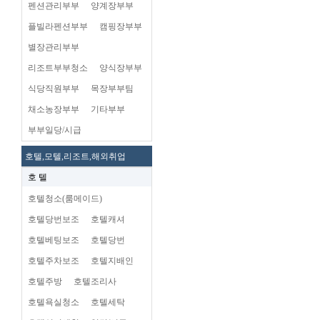
펜션관리부부
양계장부부
플빌라펜션부부
캠핑장부부
별장관리부부
리조트부부청소
양식장부부
식당직원부부
목장부부팀
채소농장부부
기타부부
부부일당/시급
호텔,모텔,리조트,해외취업
호 텔
호텔청소(룸메이드)
호텔당번보조
호텔캐셔
호텔베팅보조
호텔당번
호텔주차보조
호텔지배인
호텔주방
호텔조리사
호텔욕실청소
호텔세탁