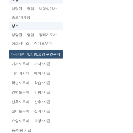
상담원
영업
보험설계사
홍보/마케팅
상조
상담원
영업
장례지도사
상조서비스
장례도우미
가사,베이비,간병,요양 구인구직
가사도우미
가사+시급
베이비시터
베이+시급
학습도우미
학습+시급
간병도우미
간병+시급
산후도우미
산후+시급
실버도우미
실버+시급
요양도우미
요양+시급
등/하원 시급