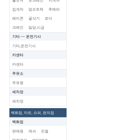
불도저
포크레인
지게차
집게차
덤프트럭
추레라
레미콘
굴삭기
로더
크레인
일당,시급
기타 ~~ 운전기사
기타,운전기사
카센타
카센타
주유소
주유원
세차장
세차장
백화점, 마트, 슈퍼, 편의점
백화점
편매원
캐셔
진열