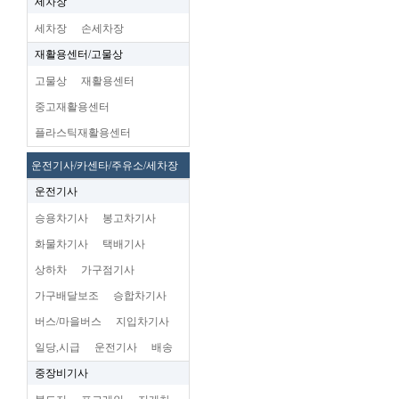
세차장
세차장
손세차장
재활용센터/고물상
고물상
재활용센터
중고재활용센터
플라스틱재활용센터
운전기사/카센타/주유소/세차장
운전기사
승용차기사
봉고차기사
화물차기사
택배기사
상하차
가구점기사
가구배달보조
승합차기사
버스/마을버스
지입차기사
일당,시급
운전기사
배송
중장비기사