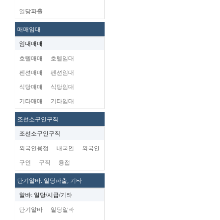
일당파출
매매임대
임대매매
호텔매매
호텔임대
펜션매매
펜션임대
식당매매
식당임대
기타매매
기타임대
조선소구인구직
조선소구인구직
외국인용접
내국인
외국인
구인
구직
용접
단기알바. 일당파출, 기타
알바: 일당/시급/기타
단기알바
일당알바