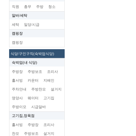
직원
총무
주방
청소
알바/세탁
세탁
일당/시급
캠핑장
캠핑장
식당/구인구직(숙박업식당)
숙박업(내 식당)
주방장
주방보조
조리사
홀서빙
카운터
지배인
주차안내
주방찬모
설거지
영양사
웨이터
고기집
주방이모
시급알바
고기집,정육점
홀서빙
주방장
조리사
찬모
주방보조
설거지