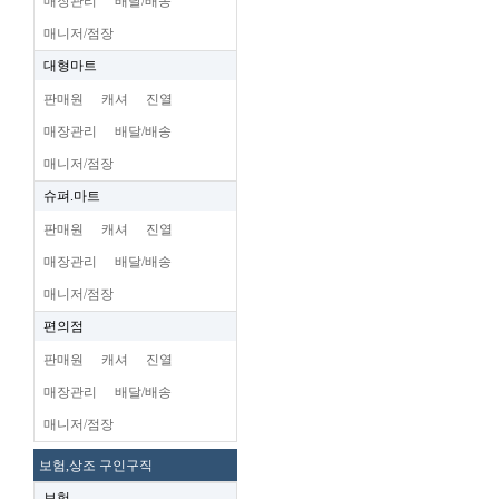
매장관리
배달/배송
매니저/점장
대형마트
판매원
캐셔
진열
매장관리
배달/배송
매니저/점장
슈펴.마트
판매원
캐셔
진열
매장관리
배달/배송
매니저/점장
편의점
판매원
캐셔
진열
매장관리
배달/배송
매니저/점장
보험,상조 구인구직
보험