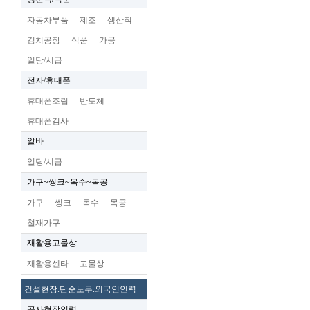
자동차부품
제조
생산직
김치공장
식품
가공
일당/시급
전자/휴대폰
휴대폰조립
반도체
휴대폰검사
알바
일당/시급
가구~씽크~목수~목공
가구
씽크
목수
목공
철재가구
재활용고물상
재활용센타
고물상
건설현장.단순노무.외국인인력
공사현장인력