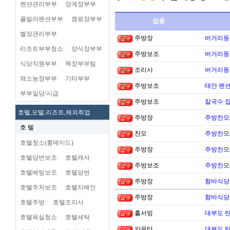
펜션관리부부
양계장부부
플빌라펜션부부
캠핑장부부
업종
별장관리부부
주방장
버거리동타
리조트부부청소
양식장부부
주방보조
버거리동타
식당직원부부
목장부부팀
조리사
버거리동타
채소농장부부
기타부부
주방보조
태안 펜
부부일당/시급
주방보조
칼국수 집
호텔,모텔,리조트,해외취업
주방장
주방찬모
호 텔
찬모
주방찬모
호텔청소(룸메이드)
주방장
주방찬모
호텔당번보조
호텔캐셔
주방보조
주방찬모
호텔베팅보조
호텔당번
주방장
함바식당
호텔주차보조
호텔지배인
주방장
함바식당
호텔주방
호텔조리사
홀서빙
대부도 
호텔욕실청소
호텔세탁
카운터
대부도 