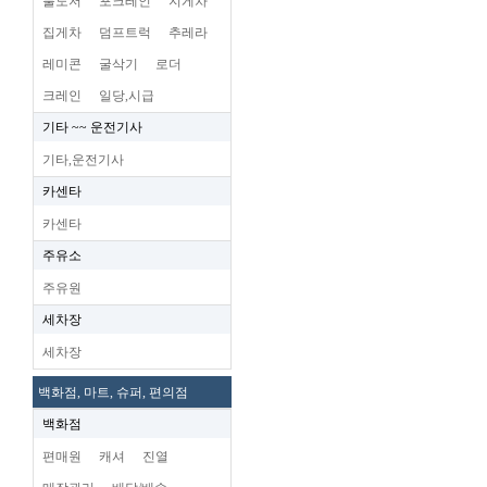
불도저
포크레인
지게차
집게차
덤프트럭
추레라
레미콘
굴삭기
로더
크레인
일당,시급
기타 ~~ 운전기사
기타,운전기사
카센타
카센타
주유소
주유원
세차장
세차장
백화점, 마트, 슈퍼, 편의점
백화점
편매원
캐셔
진열