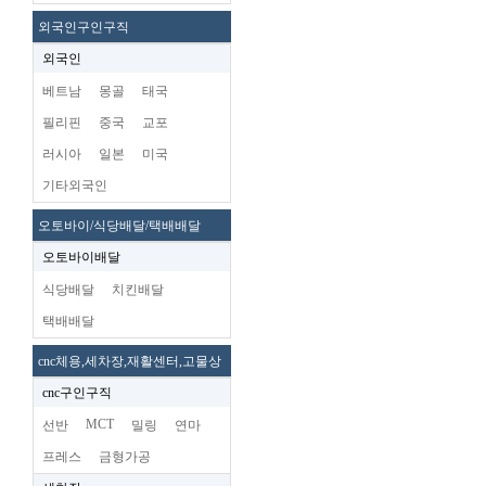
외국인구인구직
외국인
베트남
몽골
태국
필리핀
중국
교포
러시아
일본
미국
기타외국인
오토바이/식당배달/택배배달
오토바이배달
식당배달
치킨배달
택배배달
cnc체용,세차장,재활센터,고물상
cnc구인구직
MCT
선반
밀링
연마
프레스
금형가공