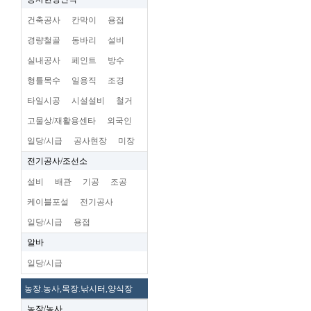
건축공사
칸막이
용접
경량철골
동바리
설비
실내공사
페인트
방수
형틀목수
일용직
조경
타일시공
시설설비
철거
고물상/재활용센타
외국인
일당/시급
공사현장
미장
전기공사/조선소
설비
배관
기공
조공
케이블포설
전기공사
일당/시급
용접
알바
일당/시급
농장.농사,목장.낚시터,양식장
농장/농사