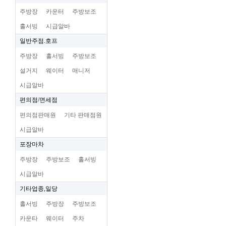
주방장
카운터
주방보조
홀서빙
시급알바
일반주점.호프
주방장
홀서빙
주방보조
설거지
웨이터
매니저
시급알바
편의점/면세점
편의점판매원
기타 판매점원
시급알바
포장마차
주방장
주방보조
홀서빙
시급알바
기타업종,일당
홀서빙
주방장
주방보조
카운타
웨이터
주차