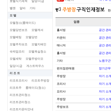
호텔식기세척
일당/시급
벨맨
알바
기타
주방장
구직인재정보
한
모 텔
업종
모텔청소(룸메이드)
모텔당번보조
모텔캐셔
홀서빙
공간 관리
모텔베팅
모텔당번
카운터
공간 관리
모텔주차보조
모텔지배인
매니저
공간 관리
숙박업조리
모텔욕실청소
홀서빙
공간 관리
모텔세탁
모텔주방이모
기타
노원구근
일당/시급
게스트하우스
편의점판매원
장기근무
리 조 트
주방장
자기 소
리조트조리사
리조트주방장
조리사
자기 소
리조트주
룸메이드(청소)
요리사
자기 소
리조트관리청소
주방장
자기 소
리조트관리청소
주방보조
자기 소
리조트카운터안내