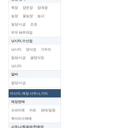
목장
양돈장
양계장
농장
꽃농장
농사
일당/시급
조경
무우 배추작업
낚시터,수산업
낚시터
양식장
가두리
일당/시급
굴양식장
낚시터
알바
일당/시급
마사지, 매장.사우나,기타
매장판매
슈퍼마켓
마트
판매/점원
퀵서비스택배
사우나/찜질방/한증막