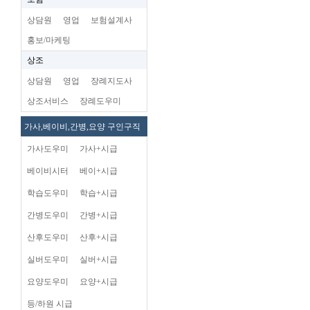
상담원
영업
보험설계사
홍보/마케팅
상조
상담원
영업
장례지도사
상조서비스
장례도우미
가사,베이비,간병,요양 구인구직
가사도우미
가사+시급
베이비시터
베이+시급
학습도우미
학습+시급
간병도우미
간병+시급
산후도우미
산후+시급
실버도우미
실버+시급
요양도우미
요양+시급
등/하원 시급