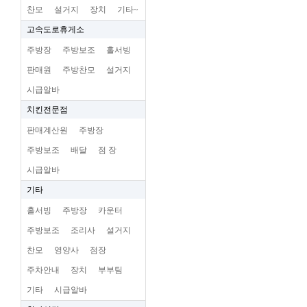
찬모
설거지
장치
기타~
고속도로휴게소
주방장
주방보조
홀서빙
판매원
주방찬모
설거지
시급알바
치킨전문점
판매계산원
주방장
주방보조
배달
점 장
시급알바
기타
홀서빙
주방장
카운터
주방보조
조리사
설거지
찬모
영양사
점장
주차안내
장치
부부팀
기타
시급알바