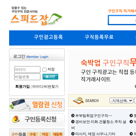
구인구직 직거래
구인광고등록
구직등록무료
저장
회원가입
|
아이디/비번찾기
부부팀취업구인구직~~
호
경비보안.미화.건물청소.주차.설
부
비
마사지, 매장.사우나,기타