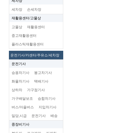
세차장
세차장
손세차장
재활용센터/고물상
고물상
재활용센터
중고재활용센터
플라스틱재활용센터
운전기사/카센타/주유소/세차장
운전기사
승용차기사
봉고차기사
화물차기사
택배기사
상하차
가구점기사
가구배달보조
승합차기사
버스/마을버스
지입차기사
일당,시급
운전기사
배송
중장비기사