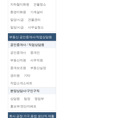
지하철미화원
건물청소
환경미화원
기계설비
일당/시급
건물관리
일당/시급
사무실청소
부동산 공인중개사/직업상담원
공인중개사 / 직업상담원
공인중개사
중개인
부동산직원
사무직원
중개보조원
부동산실장
경리원
기타
직업소개소파트
분양상담사/구인구직
상담원
팀장
영업부
홍보부/전단지배포
회사.공장.가구,용접.생산직.재활