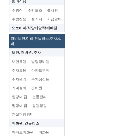
함바식당
주방장
주방보조
홀서빙
주방찬모
설거지
시급알바
오토바이/식당배달/택배배달
경비보안.미화.건물청소.주차.설
비
보안. 경비원. 주차
보안요원
빌딩경비원
주차요원
아파트경비
주차관리
주차정산원
기계설비
경비원
일당/시급
건물관리
일당/시급
청원경찰
건설현장경비
미화원. 건물청소
아파트미화원
미화원