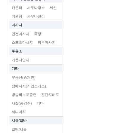
카운터
사우나청소
세신
기관장
사우나관리
마사지
건전마사지
족탕
스포츠마사지
피부마사지
주유소
카운터안내
기타
부동산(중개인)
잡메니저(직업소개소)
방송국보조출연
전단지배포
사찰(공양주)
기타
써니리치
시급/알바
일당/시급