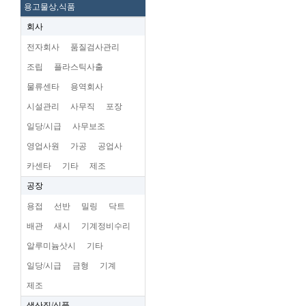
용고물상,식품
회사
전자회사
품질검사관리
조립
플라스틱사출
물류센타
용역회사
시설관리
사무직
포장
일당/시급
사무보조
영업사원
가공
공업사
카센타
기타
제조
공장
용접
선반
밀링
닥트
배관
새시
기계정비수리
알루미늄삿시
기타
일당/시급
금형
기계
제조
생산직/식품