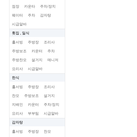
점장
카운타
주차/장치
웨이터
주차
감자탕
시급알바
횟집 , 일식
홀서빙
주방장
조리사
주방보조
카운터
주차
주방찬모
설거지
매니저
요리사
시급알바
한식
홀서빙
주방장
조리사
찬모
주방보조
설거지
지배인
카운터
주차/장치
요리사
부부팀
시급알바
감자탕
홀서빙
주방장
찬모