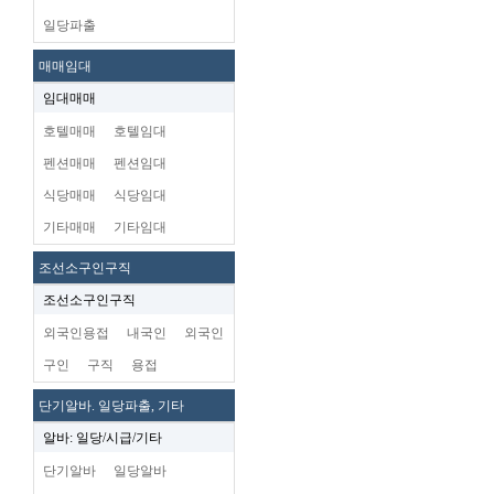
일당파출
매매임대
임대매매
호텔매매
호텔임대
펜션매매
펜션임대
식당매매
식당임대
기타매매
기타임대
조선소구인구직
조선소구인구직
외국인용접
내국인
외국인
구인
구직
용접
단기알바. 일당파출, 기타
알바: 일당/시급/기타
단기알바
일당알바