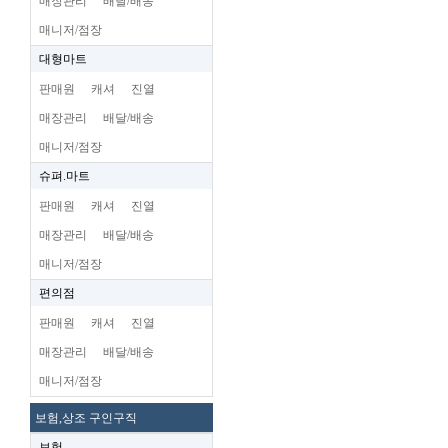
매장관리
배달/배송
매니저/점장
대형마트
판매원
캐셔
진열
매장관리
배달/배송
매니저/점장
슈펴.마트
판매원
캐셔
진열
매장관리
배달/배송
매니저/점장
편의점
판매원
캐셔
진열
매장관리
배달/배송
매니저/점장
보험,상조 구인구직
보험