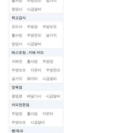
홀서빙
주방찬모
설거지
영양사
시급알바
학교급식
조리사
주방장
주방보조
홀서빙
주방찬모
설거지
영양사
시급알바
레스토랑 , 카페 커피
지배인
홀서빙
주방장
주방보조
카운터
주방찬모
설거지
웨이터
시급알바
정육점
종업원
배달기사
시급알바
커피전문점
주방장
홀서빙
카운터
주방보조
시급알바
빵/제과