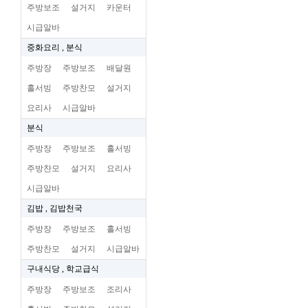
주방보조
설거지
카운터
시급알바
중화요리 , 분식
주방장
주방보조
배달원
홀서빙
주방찬모
설거지
요리사
시급알바
분식
주방장
주방보조
홀서빙
주방찬모
설거지
요리사
시급알바
김밥 , 김밥천국
주방장
주방보조
홀서빙
주방찬모
설거지
시급알바
구내식당 , 학교급식
주방장
주방보조
조리사