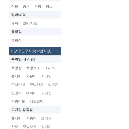
직원
총무
주방
청소
알바/세탁
세탁
일당/시급
캠핑장
캠핑장
식당/구인구직(숙박업식당)
숙박업(내 식당)
주방장
주방보조
조리사
홀서빙
카운터
지배인
주차안내
주방찬모
설거지
영양사
웨이터
고기집
주방이모
시급알바
고기집,정육점
홀서빙
주방장
조리사
찬모
주방보조
설거지