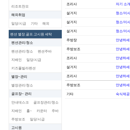
조리사
자기 소
리조트찬모
설거지
청소/이사
해외취업
설거지
청소/이사
일당/시급
기타
해외
설거지
청소/이사
펜션 별장.골프.고시원 세탁
주방장
안녕하세
펜션관리/청소
주방보조
안녕하세
펜션관리/청소
펜션주바
조리사
안녕하세
지배인
일당/시급
설거지
안녕하세
키즈풀빌라펜션
조리사
안녕하세
별장~관리
주방보조
안녕하세
별장관리/청소
골프장~ 관리
기타
숙식제공
안내데스크
골프장관리/청소
지배인
홀~
카운터
주바
주방보조
일당/시급
고시원