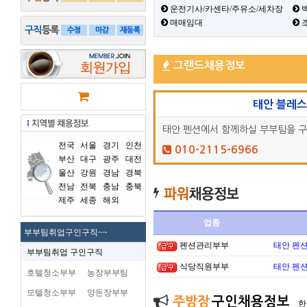
운전기사/카센타/주유소/세차장
백
매매임대
그랜드채용정보
태안 블레
태안 펜션에서 함께하실 부부팀을 
전국
서울
경기
인천
010-2115-6966
부산
대구
광주
대전
울산
강원
경남
경북
전남
전북
충남
충북
제주
세종
해외
업종
부부팀취업구인구직~~
펜션관리부부
태안 펜
부부팀취업 구인구직
식당직원부부
태안 펜
호텔청소부부
농장부부팀
모텔청소부부
양돈장부부
주방장
구인채용정보
한