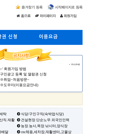
람권 신청
이용요금
✅ 회원가입 방법
구인광고 등록 및 열람권 신청
※취업~처음방문~
※도우미(이용요금안내)
 세탁
식당/구인구직(숙박업식당)
생산직.재활
건설현장.단순노무.외국인인력
농장.농사,목장.낚시터,양식장
배배달
cnc체용,세차장,재활센터,고물상