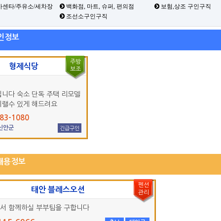
카센타/주유소/세차장
백화점, 마트, 슈퍼, 편의점
보험,상조 구인구직
조선소구인구직
인정보
주방
형제식당
보조
입니다 숙소 단독 주택 리모델
지랠수 있게 해드려요
83-1080
 신안군
긴급구인
채용정보
펜션
태안 블레스오션
관리
서 함께하실 부부팀을 구합니다