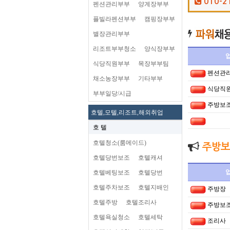
010-2
펜션관리부부
양계장부부
플빌라펜션부부
캠핑장부부
별장관리부부
리조트부부청소
양식장부부
식당직원부부
목장부부팀
펜션관
채소농장부부
기타부부
식당직
부부일당/시급
주방보
호텔,모텔,리조트,해외취업
호 텔
호텔청소(룸메이드)
주방보
호텔당번보조
호텔캐셔
호텔베팅보조
호텔당번
호텔주차보조
호텔지배인
주방장
호텔주방
호텔조리사
주방보
호텔욕실청소
호텔세탁
조리사