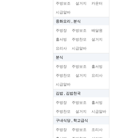
주방보조
설거지
카운터
시급알바
중화요리 , 분식
주방장
주방보조
배달원
홀서빙
주방찬모
설거지
요리사
시급알바
분식
주방장
주방보조
홀서빙
주방찬모
설거지
요리사
시급알바
김밥 , 김밥천국
주방장
주방보조
홀서빙
주방찬모
설거지
시급알바
구내식당 , 학교급식
주방장
주방보조
조리사