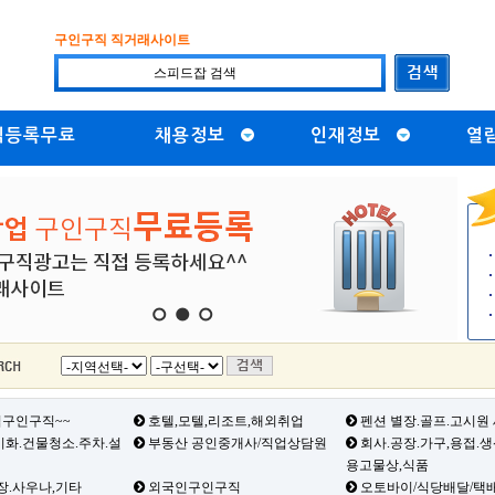
구인구직 직거래사이트
직등록무료
채용정보
인재정보
열
1
2
3
구인구직~~
호텔,모텔,리조트,해외취업
펜션 별장.골프.고시원
화.건물청소.주차.설
부동산 공인중개사/직업상담원
회사.공장.가구,용접.
용고물상,식품
장.사우나,기타
외국인구인구직
오토바이/식당배달/택