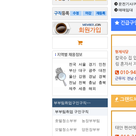
운전기사/
매매임대
긴급구
형제식당
칼국수 집 
링 혼자서 
전국
서울
경기
인천
부산
대구
광주
대전
010-94
울산
강원
경남
경북
근무지: 전남
전남
전북
충남
충북
제주
세종
해외
그랜드
부부팀취업구인구직~~
부부팀취업 구인구직
호텔청소부부
농장부부팀
태안 펜션에
모텔청소부부
양돈장부부