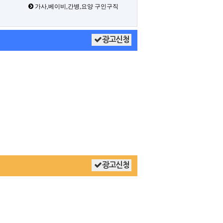
가사,베이비,간병,요양 구인구직
광고신청
광고신청