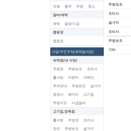
주방보조
직원
총무
주방
청소
조리사
알바/세탁
설거지
세탁
일당/시급
조리사
캠핑장
주방보조
캠핑장
기타
식당/구인구직(숙박업식당)
숙박업(내 식당)
주방장
주방보조
조리사
홀서빙
카운터
지배인
주차안내
주방찬모
설거지
영양사
웨이터
고기집
주방이모
시급알바
고기집,정육점
홀서빙
주방장
조리사
찬모
주방보조
설거지