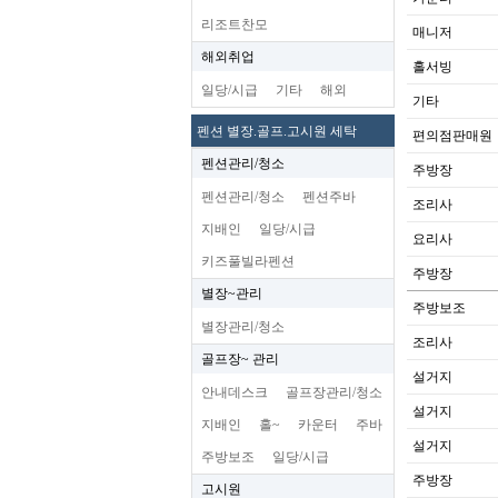
리조트찬모
매니저
해외취업
홀서빙
일당/시급
기타
해외
기타
펜션 별장.골프.고시원 세탁
편의점판매원
펜션관리/청소
주방장
펜션관리/청소
펜션주바
조리사
지배인
일당/시급
요리사
키즈풀빌라펜션
주방장
별장~관리
주방보조
별장관리/청소
조리사
골프장~ 관리
설거지
안내데스크
골프장관리/청소
설거지
지배인
홀~
카운터
주바
설거지
주방보조
일당/시급
주방장
고시원