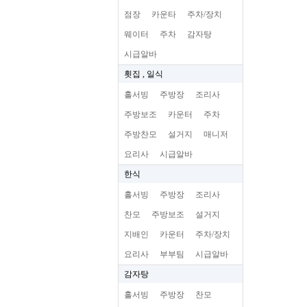
점장
카운타
주차/장치
웨이터
주차
감자탕
시급알바
횟집 , 일식
홀서빙
주방장
조리사
주방보조
카운터
주차
주방찬모
설거지
매니저
요리사
시급알바
한식
홀서빙
주방장
조리사
찬모
주방보조
설거지
지배인
카운터
주차/장치
요리사
부부팀
시급알바
감자탕
홀서빙
주방장
찬모