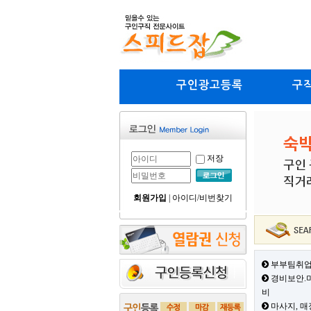
구인광고등록
구
저장
회원가입
|
아이디/비번찾기
부부팀취업
경비보안.미
비
마사지, 매