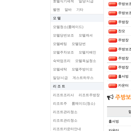
호텔식기세척
일당/시급
주방보
벨맨
알바
기타
주방보
모 텔
주방장
모텔청소(룸메이드)
찬모
모텔당번보조
모텔캐셔
주방장
모텔베팅
모텔당번
주방보
모텔주차보조
모텔지배인
주방장
숙박업조리
모텔욕실청소
주방장
모텔세탁
모텔주방이모
홀서빙
일당/시급
게스트하우스
카운터
리 조 트
리조트조리사
리조트주방장
주방보
리조트주
룸메이드(청소)
리조트관리청소
리조트관리청소
홀서빙
리조트카운터안내
카운터