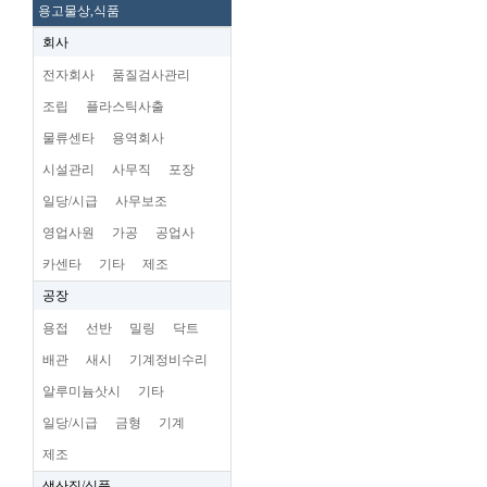
용고물상,식품
회사
전자회사
품질검사관리
조립
플라스틱사출
물류센타
용역회사
시설관리
사무직
포장
일당/시급
사무보조
영업사원
가공
공업사
카센타
기타
제조
공장
용접
선반
밀링
닥트
배관
새시
기계정비수리
알루미늄삿시
기타
일당/시급
금형
기계
제조
생산직/식품