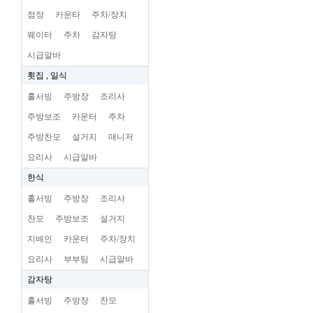
점장
카운타
주차/장치
웨이터
주차
감자탕
시급알바
횟집 , 일식
홀서빙
주방장
조리사
주방보조
카운터
주차
주방찬모
설거지
매니저
요리사
시급알바
한식
홀서빙
주방장
조리사
찬모
주방보조
설거지
지배인
카운터
주차/장치
요리사
부부팀
시급알바
감자탕
홀서빙
주방장
찬모