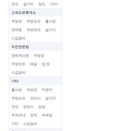
찬모
설거지
장치
기타~
고속도로휴게소
주방장
주방보조
홀서빙
판매원
주방찬모
설거지
시급알바
치킨전문점
판매계산원
주방장
주방보조
배달
점 장
시급알바
기타
홀서빙
주방장
카운터
주방보조
조리사
설거지
찬모
영양사
점장
주차안내
장치
부부팀
기타
시급알바