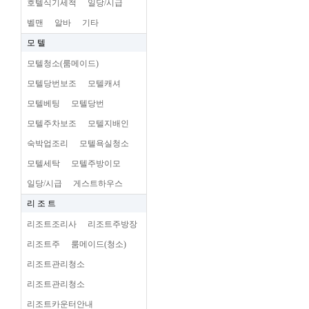
호텔식기세척
일당/시급
벨맨
알바
기타
모 텔
모텔청소(룸메이드)
모텔당번보조
모텔캐셔
모텔베팅
모텔당번
모텔주차보조
모텔지배인
숙박업조리
모텔욕실청소
모텔세탁
모텔주방이모
일당/시급
게스트하우스
리 조 트
리조트조리사
리조트주방장
리조트주
룸메이드(청소)
리조트관리청소
리조트관리청소
리조트카운터안내