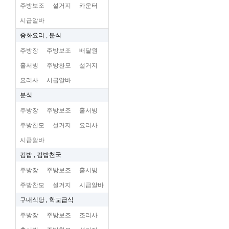
주방보조
설거지
카운터
시급알바
중화요리 , 분식
주방장
주방보조
배달원
홀서빙
주방찬모
설거지
요리사
시급알바
분식
주방장
주방보조
홀서빙
주방찬모
설거지
요리사
시급알바
김밥 , 김밥천국
주방장
주방보조
홀서빙
주방찬모
설거지
시급알바
구내식당 , 학교급식
주방장
주방보조
조리사