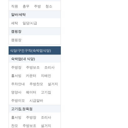
직원
총무
주방
청소
알바/세탁
세탁
일당/시급
캠핑장
캠핑장
식당/구인구직(숙박업식당)
숙박업(내 식당)
주방장
주방보조
조리사
홀서빙
카운터
지배인
주차안내
주방찬모
설거지
영양사
웨이터
고기집
주방이모
시급알바
고기집,정육점
홀서빙
주방장
조리사
찬모
주방보조
설거지