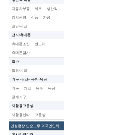
자동차부품
제조
생산직
김치공장
식품
가공
일당/시급
전자/휴대폰
휴대폰조립
반도체
휴대폰검사
알바
일당/시급
가구~씽크~목수~목공
가구
씽크
목수
목공
철재가구
재활용고물상
재활용센타
고물상
건설현장.단순노무.외국인인력
공사현장인력