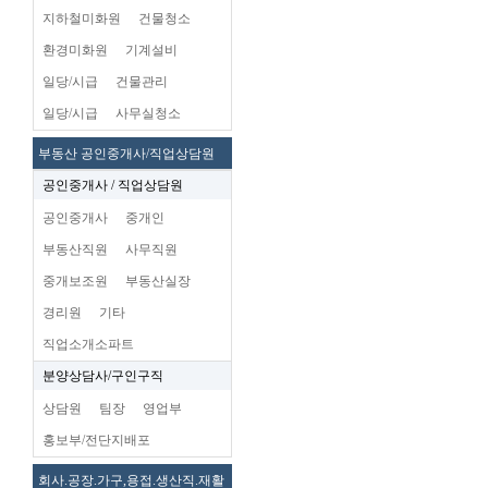
지하철미화원
건물청소
환경미화원
기계설비
일당/시급
건물관리
일당/시급
사무실청소
부동산 공인중개사/직업상담원
공인중개사 / 직업상담원
공인중개사
중개인
부동산직원
사무직원
중개보조원
부동산실장
경리원
기타
직업소개소파트
분양상담사/구인구직
상담원
팀장
영업부
홍보부/전단지배포
회사.공장.가구,용접.생산직.재활