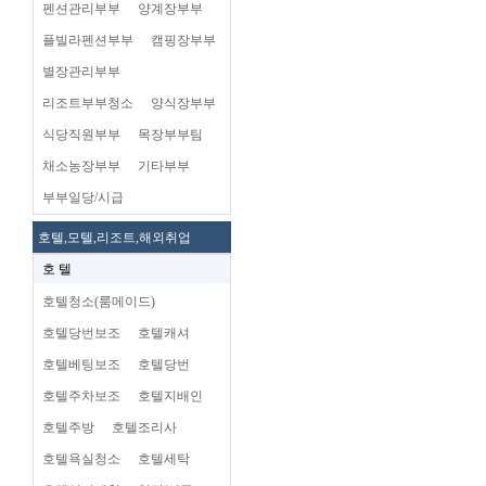
펜션관리부부
양계장부부
플빌라펜션부부
캠핑장부부
별장관리부부
리조트부부청소
양식장부부
식당직원부부
목장부부팀
채소농장부부
기타부부
부부일당/시급
호텔,모텔,리조트,해외취업
호 텔
호텔청소(룸메이드)
호텔당번보조
호텔캐셔
호텔베팅보조
호텔당번
호텔주차보조
호텔지배인
호텔주방
호텔조리사
호텔욕실청소
호텔세탁