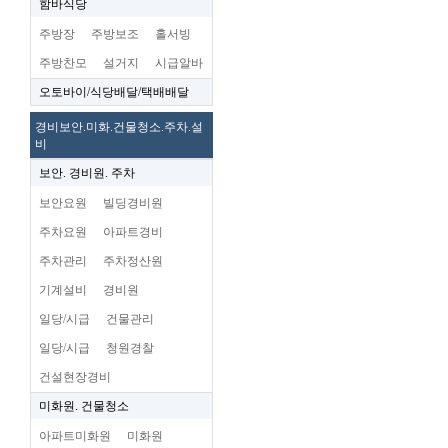
함바식당
주방장
주방보조
홀서빙
주방찬모
설거지
시급알바
오토바이/식당배달/택배배달
경비보안.미화.건물청소.주차.설
비
보안. 경비원. 주차
보안요원
빌딩경비원
주차요원
아파트경비
주차관리
주차정산원
기계설비
경비원
일당/시급
건물관리
일당/시급
청원경찰
건설현장경비
미화원. 건물청소
아파트미화원
미화원