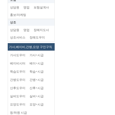
상담원
영업
보험설계사
홍보/마케팅
상조
상담원
영업
장례지도사
상조서비스
장례도우미
가사,베이비,간병,요양 구인구직
가사도우미
가사+시급
베이비시터
베이+시급
학습도우미
학습+시급
간병도우미
간병+시급
산후도우미
산후+시급
실버도우미
실버+시급
요양도우미
요양+시급
등/하원 시급