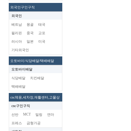
외국인구인구직
외국인
베트남
몽골
태국
필리핀
중국
교포
러시아
일본
미국
기타외국인
오토바이/식당배달/택배배달
오토바이배달
식당배달
치킨배달
택배배달
cnc체용,세차장,재활센터,고물상
cnc구인구직
MCT
선반
밀링
연마
프레스
금형가공