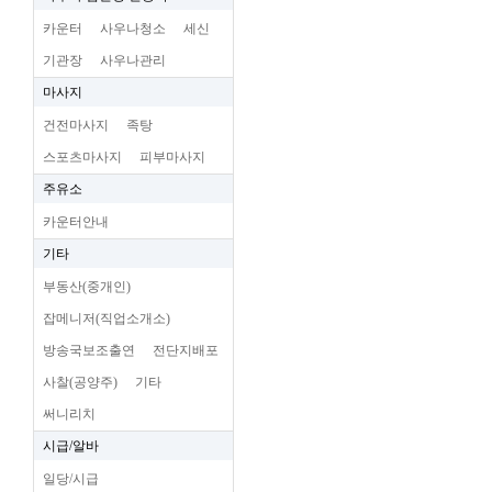
카운터
사우나청소
세신
기관장
사우나관리
마사지
건전마사지
족탕
스포츠마사지
피부마사지
주유소
카운터안내
기타
부동산(중개인)
잡메니저(직업소개소)
방송국보조출연
전단지배포
사찰(공양주)
기타
써니리치
시급/알바
일당/시급