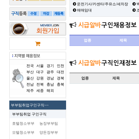
운전기사/카센타/주유소/세차장
백
매매임대
시급알바
구인채용정보
업종
제목
시급알바
구직인재정보
전국
서울
경기
인천
부산
대구
광주
대전
울산
강원
경남
경북
업종
제목
전남
전북
충남
충북
제주
세종
해외
부부팀취업구인구직~~
부부팀취업 구인구직
호텔청소부부
농장부부팀
모텔청소부부
양돈장부부