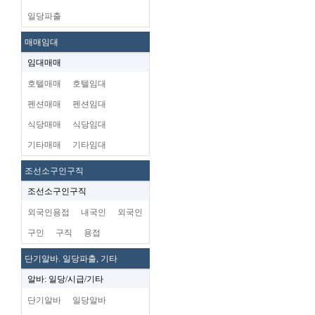
일당파출
매매임대
임대매매
호텔매매
호텔임대
펜션매매
펜션임대
식당매매
식당임대
기타매매
기타임대
조선소구인구직
조선소구인구직
외국인용접
내국인
외국인
구인
구직
용접
단기알바. 일당파출, 기타
알바: 일당/시급/기타
단기알바
일당알바