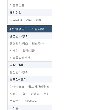
리조트찬모
해외취업
일당/시급
기타
해외
펜션 별장.골프.고시원 세탁
펜션관리/청소
펜션관리/청소
펜션주바
지배인
일당/시급
키즈풀빌라펜션
별장~관리
별장관리/청소
골프장~ 관리
안내데스크
골프장관리/청소
지배인
홀~
카운터
주바
주방보조
일당/시급
고시원