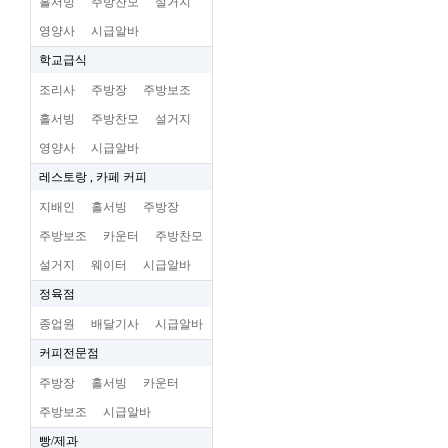
홀서빙
주방찬모
설거지
영양사
시급알바
학교급식
조리사
주방장
주방보조
홀서빙
주방찬모
설거지
영양사
시급알바
레스토랑 , 카페 커피
지배인
홀서빙
주방장
주방보조
카운터
주방찬모
설거지
웨이터
시급알바
정육점
종업원
배달기사
시급알바
커피전문점
주방장
홀서빙
카운터
주방보조
시급알바
빵/제과