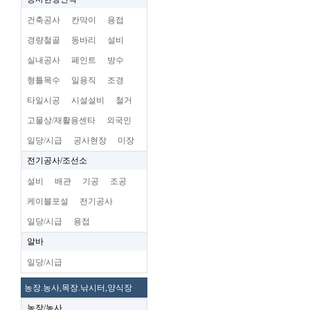
건축공사
칸막이
용접
경량철골
동바리
설비
실내공사
페인트
방수
형틀목수
일용직
조경
타일시공
시설설비
철거
고물상/재활용센타
외국인
일당/시급
공사현장
미장
전기공사/조선소
설비
배관
기공
조공
케이블포설
전기공사
일당/시급
용접
알바
일당/시급
농장.농사,목장.낚시터,양식장
농장/농사