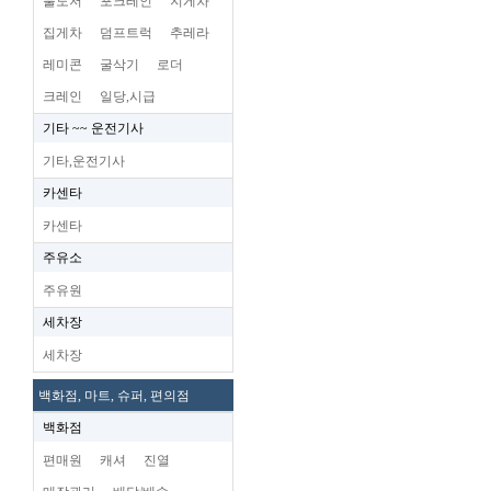
불도저
포크레인
지게차
집게차
덤프트럭
추레라
레미콘
굴삭기
로더
크레인
일당,시급
기타 ~~ 운전기사
기타,운전기사
카센타
카센타
주유소
주유원
세차장
세차장
백화점, 마트, 슈퍼, 편의점
백화점
편매원
캐셔
진열