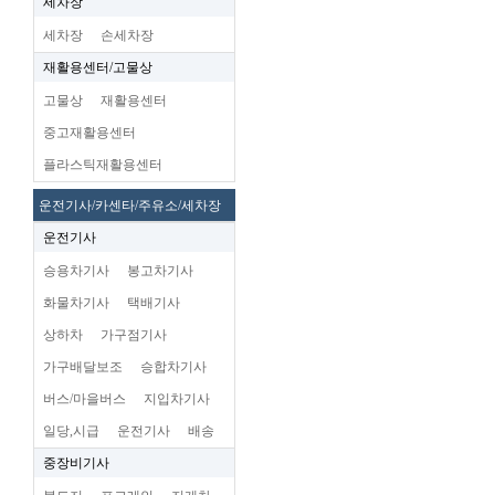
세차장
세차장
손세차장
재활용센터/고물상
고물상
재활용센터
중고재활용센터
플라스틱재활용센터
운전기사/카센타/주유소/세차장
운전기사
승용차기사
봉고차기사
화물차기사
택배기사
상하차
가구점기사
가구배달보조
승합차기사
버스/마을버스
지입차기사
일당,시급
운전기사
배송
중장비기사