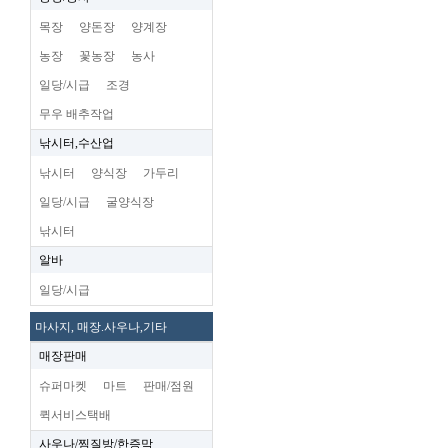
목장
양돈장
양계장
농장
꽃농장
농사
일당/시급
조경
무우 배추작업
낚시터,수산업
낚시터
양식장
가두리
일당/시급
굴양식장
낚시터
알바
일당/시급
마사지, 매장.사우나,기타
매장판매
슈퍼마켓
마트
판매/점원
퀵서비스택배
사우나/찜질방/한증막