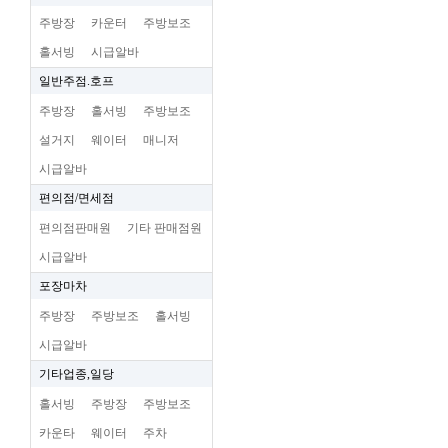
주방장
카운터
주방보조
홀서빙
시급알바
일반주점.호프
주방장
홀서빙
주방보조
설거지
웨이터
매니저
시급알바
편의점/면세점
편의점판매원
기타 판매점원
시급알바
포장마차
주방장
주방보조
홀서빙
시급알바
기타업종,일당
홀서빙
주방장
주방보조
카운타
웨이터
주차