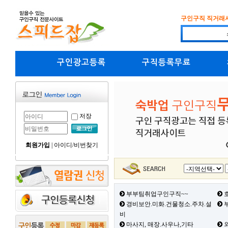
구인구직 직거래
구인광고등록
구직등록무료
저장
회원가입
|
아이디/비번찾기
부부팀취업구인구직~~
호
경비보안.미화.건물청소.주차.설
부
비
마사지, 매장.사우나,기타