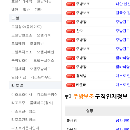
호텔식기세척
일당/시급
주방보조
태안 펜
벨맨
알바
기타
주방보조
칼국수 집
모 텔
주방장
주방찬모
모텔청소(룸메이드)
찬모
주방찬모
모텔당번보조
모텔캐셔
주방장
주방찬모
모텔베팅
모텔당번
주방보조
주방찬모
모텔주차보조
모텔지배인
주방장
함바식당
숙박업조리
모텔욕실청소
주방장
함바식당
모텔세탁
모텔주방이모
홀서빙
대부도 
일당/시급
게스트하우스
카운터
대부도 
리 조 트
리조트조리사
리조트주방장
주방보조
구직인재정보
리조트주
룸메이드(청소)
업종
리조트관리청소
리조트관리청소
홀서빙
공간 관리
리조트카운터안내
카운터
공간 관리