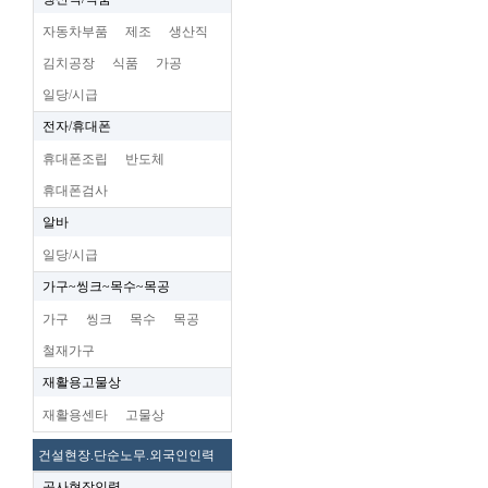
자동차부품
제조
생산직
김치공장
식품
가공
일당/시급
전자/휴대폰
휴대폰조립
반도체
휴대폰검사
알바
일당/시급
가구~씽크~목수~목공
가구
씽크
목수
목공
철재가구
재활용고물상
재활용센타
고물상
건설현장.단순노무.외국인인력
공사현장인력