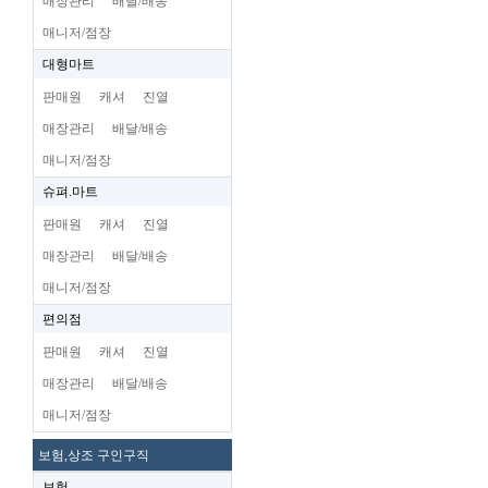
매장관리
배달/배송
매니저/점장
대형마트
판매원
캐셔
진열
매장관리
배달/배송
매니저/점장
슈펴.마트
판매원
캐셔
진열
매장관리
배달/배송
매니저/점장
편의점
판매원
캐셔
진열
매장관리
배달/배송
매니저/점장
보험,상조 구인구직
보험