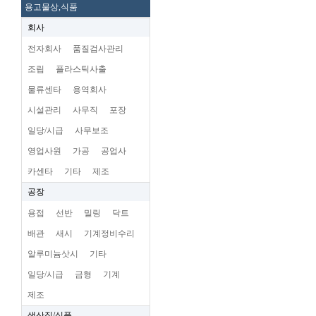
용고물상,식품
회사
전자회사
품질검사관리
조립
플라스틱사출
물류센타
용역회사
시설관리
사무직
포장
일당/시급
사무보조
영업사원
가공
공업사
카센타
기타
제조
공장
용접
선반
밀링
닥트
배관
새시
기계정비수리
알루미늄삿시
기타
일당/시급
금형
기계
제조
생산직/식품