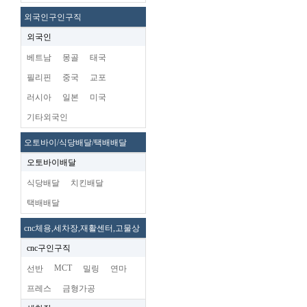
외국인구인구직
외국인
베트남
몽골
태국
필리핀
중국
교포
러시아
일본
미국
기타외국인
오토바이/식당배달/택배배달
오토바이배달
식당배달
치킨배달
택배배달
cnc체용,세차장,재활센터,고물상
cnc구인구직
MCT
선반
밀링
연마
프레스
금형가공