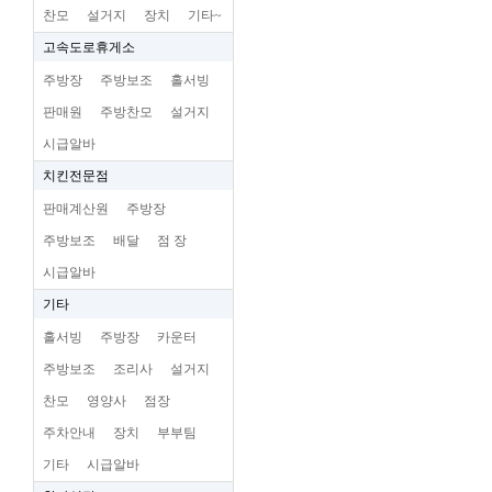
찬모
설거지
장치
기타~
고속도로휴게소
주방장
주방보조
홀서빙
판매원
주방찬모
설거지
시급알바
치킨전문점
판매계산원
주방장
주방보조
배달
점 장
시급알바
기타
홀서빙
주방장
카운터
주방보조
조리사
설거지
찬모
영양사
점장
주차안내
장치
부부팀
기타
시급알바