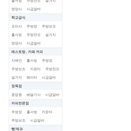
홀서빙
주방찬모
설거지
영양사
시급알바
학교급식
조리사
주방장
주방보조
홀서빙
주방찬모
설거지
영양사
시급알바
레스토랑 , 카페 커피
지배인
홀서빙
주방장
주방보조
카운터
주방찬모
설거지
웨이터
시급알바
정육점
종업원
배달기사
시급알바
커피전문점
주방장
홀서빙
카운터
주방보조
시급알바
빵/제과