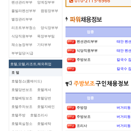
010-2115-6966
펜션관리부부
양계장부부
플빌라펜션부부
캠핑장부부
별장관리부부
리조트부부청소
양식장부부
업종
식당직원부부
목장부부팀
펜션관리부부
태안 펜
채소농장부부
기타부부
식당직원부부
태안 펜
부부일당/시급
주방보조
칼국수 집
호텔,모텔,리조트,해외취업
칼국수 집
호 텔
호텔청소(룸메이드)
주방보조
구인채용정보
호텔당번보조
호텔캐셔
업종
호텔베팅보조
호텔당번
호텔주차보조
호텔지배인
주방장
버거리동타
호텔주방
호텔조리사
주방보조
버거리동타
호텔욕실청소
호텔세탁
조리사
버거리동타