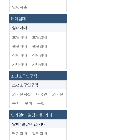
일당파출
매매임대
임대매매
호텔매매
호텔임대
펜션매매
펜션임대
식당매매
식당임대
기타매매
기타임대
조선소구인구직
조선소구인구직
외국인용접
내국인
외국인
구인
구직
용접
단기알바. 일당파출, 기타
알바: 일당/시급/기타
단기알바
일당알바