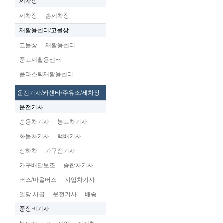
세차장
세차장
손세차장
재활용센터/고물상
고물상
재활용센터
중고재활용센터
플라스틱재활용센터
운전기사/카센타/주유소/세차장
운전기사
승용차기사
봉고차기사
화물차기사
택배기사
상하차
가구점기사
가구배달보조
승합차기사
버스/마을버스
지입차기사
일당,시급
운전기사
배송
중장비기사