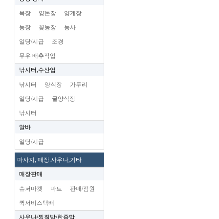
목장
양돈장
양계장
농장
꽃농장
농사
일당/시급
조경
무우 배추작업
낚시터,수산업
낚시터
양식장
가두리
일당/시급
굴양식장
낚시터
알바
일당/시급
마사지, 매장.사우나,기타
매장판매
슈퍼마켓
마트
판매/점원
퀵서비스택배
사우나/찜질방/한증막