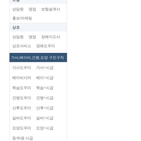
상담원
영업
보험설계사
홍보/마케팅
상조
상담원
영업
장례지도사
상조서비스
장례도우미
가사,베이비,간병,요양 구인구직
가사도우미
가사+시급
베이비시터
베이+시급
학습도우미
학습+시급
간병도우미
간병+시급
산후도우미
산후+시급
실버도우미
실버+시급
요양도우미
요양+시급
등/하원 시급