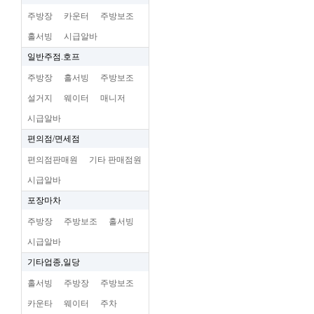
주방장
카운터
주방보조
홀서빙
시급알바
일반주점.호프
주방장
홀서빙
주방보조
설거지
웨이터
매니저
시급알바
편의점/면세점
편의점판매원
기타 판매점원
시급알바
포장마차
주방장
주방보조
홀서빙
시급알바
기타업종,일당
홀서빙
주방장
주방보조
카운타
웨이터
주차