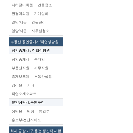
지하철미화원
건물청소
환경미화원
기계설비
일당/시급
건물관리
일당/시급
사무실청소
부동산 공인중개사/직업상담원
공인중개사 / 직업상담원
공인중개사
중개인
부동산직원
사무직원
중개보조원
부동산실장
경리원
기타
직업소개소파트
분양상담사/구인구직
상담원
팀장
영업부
홍보부/전단지배포
회사.공장.가구,용접.생산직.재활