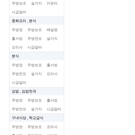
주방보조
설거지
카운터
시급알바
중화요리 , 분식
주방장
주방보조
배달원
홀서빙
주방찬모
설거지
요리사
시급알바
분식
주방장
주방보조
홀서빙
주방찬모
설거지
요리사
시급알바
김밥 , 김밥천국
주방장
주방보조
홀서빙
주방찬모
설거지
시급알바
구내식당 , 학교급식
주방장
주방보조
조리사