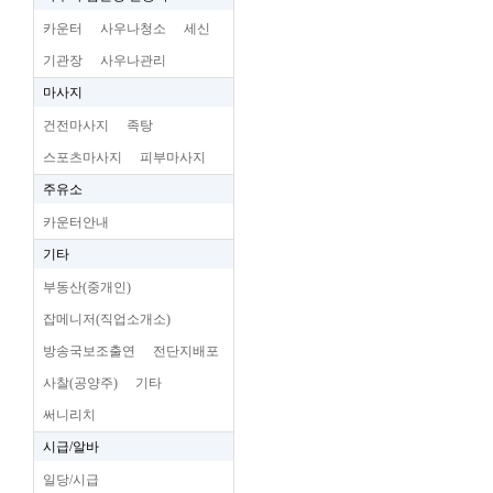
카운터
사우나청소
세신
기관장
사우나관리
마사지
건전마사지
족탕
스포츠마사지
피부마사지
주유소
카운터안내
기타
부동산(중개인)
잡메니저(직업소개소)
방송국보조출연
전단지배포
사찰(공양주)
기타
써니리치
시급/알바
일당/시급