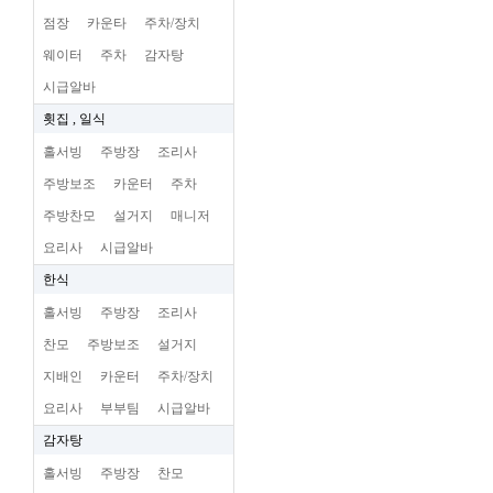
점장
카운타
주차/장치
웨이터
주차
감자탕
시급알바
횟집 , 일식
홀서빙
주방장
조리사
주방보조
카운터
주차
주방찬모
설거지
매니저
요리사
시급알바
한식
홀서빙
주방장
조리사
찬모
주방보조
설거지
지배인
카운터
주차/장치
요리사
부부팀
시급알바
감자탕
홀서빙
주방장
찬모