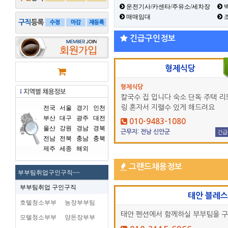
운전기사/카센타/주유소/세차장
백
매매임대
긴급구인정보
형제식당
형제식당
칼국수 집 입니다 숙소 단독 주택 리
링 혼자서 지랠수 있게 해드려요
전국
서울
경기
인천
부산
대구
광주
대전
010-9483-1080
울산
강원
경남
경북
근무지: 전남 신안군
긴급
전남
전북
충남
충북
제주
세종
해외
그랜드채용정보
부부팀취업구인구직~~
부부팀취업 구인구직
태안 블레
호텔청소부부
농장부부팀
태안 펜션에서 함께하실 부부팀을 
모텔청소부부
양돈장부부