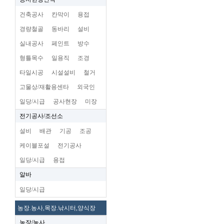
건축공사
칸막이
용접
경량철골
동바리
설비
실내공사
페인트
방수
형틀목수
일용직
조경
타일시공
시설설비
철거
고물상/재활용센타
외국인
일당/시급
공사현장
미장
전기공사/조선소
설비
배관
기공
조공
케이블포설
전기공사
일당/시급
용접
알바
일당/시급
농장.농사,목장.낚시터,양식장
농장/농사