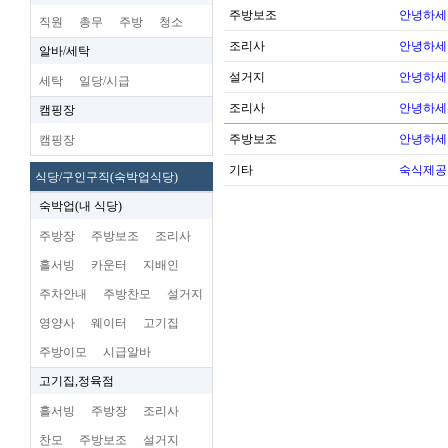
주방보조
안녕하세
직원
총무
주방
청소
조리사
안녕하세
알바/세탁
설거지
안녕하세
세탁
일당/시급
조리사
안녕하세
캠핑장
주방보조
안녕하세
캠핑장
기타
숙식제공
식당/구인구직(숙박업식당)
숙박업(내 식당)
주방장
주방보조
조리사
홀서빙
카운터
지배인
주차안내
주방찬모
설거지
영양사
웨이터
고기집
주방이모
시급알바
고기집,정육점
홀서빙
주방장
조리사
찬모
주방보조
설거지