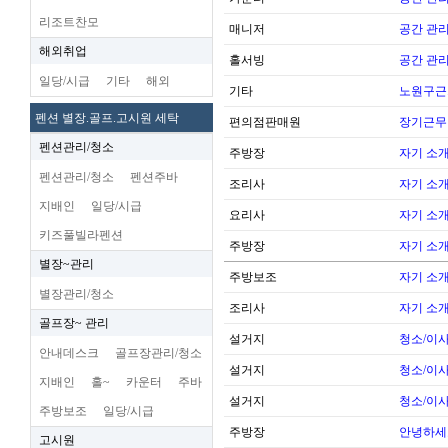
리조트찬모
매니저
공간 관리
해외취업
홀서빙
공간 관리
일당/시급
기타
해외
기타
노원구근
펜션 별장.골프.고시원 세탁
편의점판매원
장기근무
펜션관리/청소
주방장
자기 소
펜션관리/청소
펜션주바
조리사
자기 소
지배인
일당/시급
요리사
자기 소
키즈풀빌라펜션
주방장
자기 소
별장~관리
주방보조
자기 소
별장관리/청소
조리사
자기 소
골프장~ 관리
설거지
청소/이사
안내데스크
골프장관리/청소
설거지
청소/이사
지배인
홀~
카운터
주바
설거지
청소/이사
주방보조
일당/시급
주방장
안녕하세
고시원