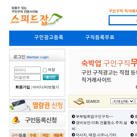
구인구직 직거래
구인광고등록
구직등록무료
저장
회원가입
|
아이디/비번찾기
부부팀취업구인구직~~
호
경비보안.미화.건물청소.주차.설
부
비
마사지, 매장.사우나,기타