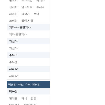
불도저
포크레인
지게차
집게차
덤프트럭
추레라
레미콘
굴삭기
로더
크레인
일당,시급
기타 ~~ 운전기사
기타,운전기사
카센타
카센타
주유소
주유원
세차장
세차장
백화점, 마트, 슈퍼, 편의점
백화점
편매원
캐셔
진열