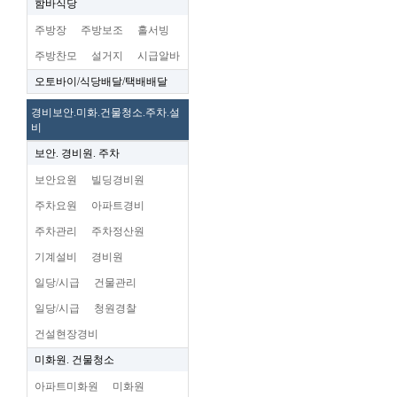
함바식당
주방장
주방보조
홀서빙
주방찬모
설거지
시급알바
오토바이/식당배달/택배배달
경비보안.미화.건물청소.주차.설
비
보안. 경비원. 주차
보안요원
빌딩경비원
주차요원
아파트경비
주차관리
주차정산원
기계설비
경비원
일당/시급
건물관리
일당/시급
청원경찰
건설현장경비
미화원. 건물청소
아파트미화원
미화원