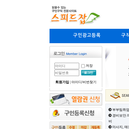
구인광고등록
구
저장
회원가입
|
아이디/비번찾기
부부팀취업
경비보안.미
비
마사지, 매