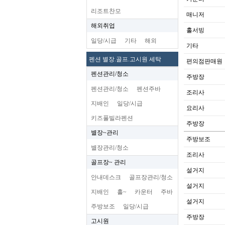
리조트찬모
매니저
해외취업
홀서빙
일당/시급
기타
해외
기타
펜션 별장.골프.고시원 세탁
편의점판매원
펜션관리/청소
주방장
펜션관리/청소
펜션주바
조리사
지배인
일당/시급
요리사
키즈풀빌라펜션
주방장
별장~관리
주방보조
별장관리/청소
조리사
골프장~ 관리
설거지
안내데스크
골프장관리/청소
설거지
지배인
홀~
카운터
주바
설거지
주방보조
일당/시급
주방장
고시원