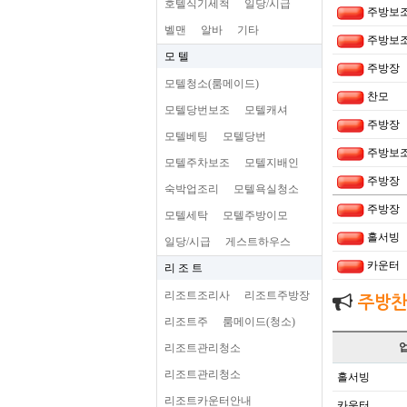
호텔식기세척
일당/시급
주방보
벨맨
알바
기타
주방보
모 텔
주방장
모텔청소(룸메이드)
찬모
모텔당번보조
모텔캐셔
주방장
모텔베팅
모텔당번
주방보
모텔주차보조
모텔지배인
주방장
숙박업조리
모텔욕실청소
주방장
모텔세탁
모텔주방이모
홀서빙
일당/시급
게스트하우스
카운터
리 조 트
리조트조리사
리조트주방장
주방찬
리조트주
룸메이드(청소)
리조트관리청소
리조트관리청소
홀서빙
리조트카운터안내
카운터