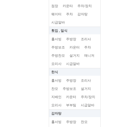
점장
카운타
주차/장치
웨이터
주차
감자탕
시급알바
횟집 , 일식
홀서빙
주방장
조리사
주방보조
카운터
주차
주방찬모
설거지
매니저
요리사
시급알바
한식
홀서빙
주방장
조리사
찬모
주방보조
설거지
지배인
카운터
주차/장치
요리사
부부팀
시급알바
감자탕
홀서빙
주방장
찬모