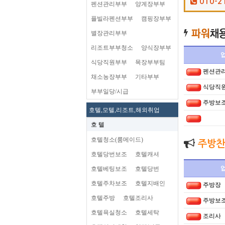
010-2
펜션관리부부
양계장부부
플빌라펜션부부
캠핑장부부
별장관리부부
리조트부부청소
양식장부부
식당직원부부
목장부부팀
펜션관
채소농장부부
기타부부
식당직
부부일당/시급
주방보
호텔,모텔,리조트,해외취업
호 텔
호텔청소(룸메이드)
주방찬
호텔당번보조
호텔캐셔
호텔베팅보조
호텔당번
호텔주차보조
호텔지배인
주방장
호텔주방
호텔조리사
주방보
호텔욕실청소
호텔세탁
조리사