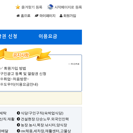
람권 신청
이용요금
✅ 회원가입 방법
구인광고 등록 및 열람권 신청
※취업~처음방문~
※도우미(이용요금안내)
 세탁
식당/구인구직(숙박업식당)
생산직.재활
건설현장.단순노무.외국인인력
농장.농사,목장.낚시터,양식장
배배달
cnc체용,세차장,재활센터,고물상