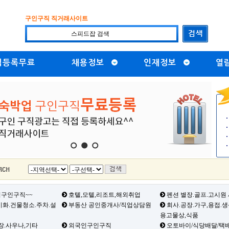
구인구직 직거래사이트
직등록무료
채용정보
인재정보
열
1
2
3
구인구직~~
호텔,모텔,리조트,해외취업
펜션 별장.골프.고시원
화.건물청소.주차.설
부동산 공인중개사/직업상담원
회사.공장.가구,용접.
용고물상,식품
장.사우나,기타
외국인구인구직
오토바이/식당배달/택