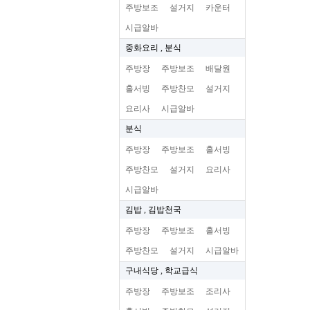
주방보조
설거지
카운터
시급알바
중화요리 , 분식
주방장
주방보조
배달원
홀서빙
주방찬모
설거지
요리사
시급알바
분식
주방장
주방보조
홀서빙
주방찬모
설거지
요리사
시급알바
김밥 , 김밥천국
주방장
주방보조
홀서빙
주방찬모
설거지
시급알바
구내식당 , 학교급식
주방장
주방보조
조리사