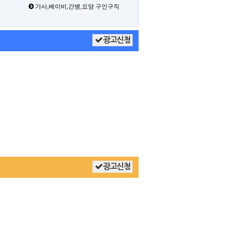
가사,베이비,간병,요양 구인구직
광고신청
광고신청