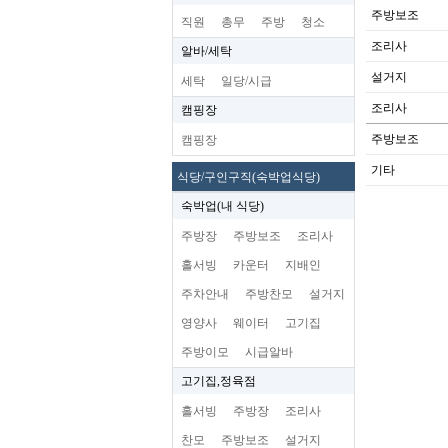
주방보조
직원
총무
주방
청소
조리사
알바/세탁
설거지
세탁
일당/시급
조리사
캠핑장
주방보조
캠핑장
기타
식당/구인구직(숙박업식당)
숙박업(내 식당)
주방장
주방보조
조리사
홀서빙
카운터
지배인
주차안내
주방찬모
설거지
영양사
웨이터
고기집
주방이모
시급알바
고기집,정육점
홀서빙
주방장
조리사
찬모
주방보조
설거지