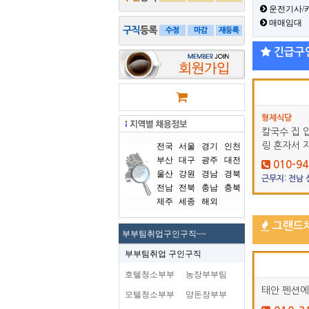
운전기사/
매매임대
긴급구
형제식당
칼국수 집 
링 혼자서 
전국
서울
경기
인천
부산
대구
광주
대전
010-94
울산
강원
경남
경북
근무지: 전남
전남
전북
충남
충북
제주
세종
해외
그랜드
부부팀취업구인구직~~
부부팀취업 구인구직
호텔청소부부
농장부부팀
태안 펜션에
모텔청소부부
양돈장부부