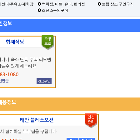
카센타/주유소/세차장
백화점, 마트, 슈퍼, 편의점
보험,상조 구인구직
조선소구인구직
인정보
주방
형제식당
보조
입니다 숙소 단독 주택 리모델
지랠수 있게 해드려요
83-1080
 신안군
긴급구인
채용정보
펜션
태안 블레스오션
관리
서 함께하실 부부팀을 구합니다