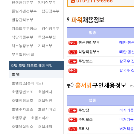
010-2115-6966
펜션관리부부
양계장부부
플빌라펜션부부
캠핑장부부
별장관리부부
리조트부부청소
양식장부부
업종
식당직원부부
목장부부팀
펜션관리부부
태안 펜
채소농장부부
기타부부
식당직원부부
태안 펜
부부일당/시급
주방보조
칼국수 집
호텔,모텔,리조트,해외취업
칼국수 집
호 텔
호텔청소(룸메이드)
홀서빙
구인채용정보
한
호텔당번보조
호텔캐셔
업종
호텔베팅보조
호텔당번
호텔주차보조
호텔지배인
주방장
버거리동타
호텔주방
호텔조리사
주방보조
버거리동타
호텔욕실청소
호텔세탁
조리사
버거리동타