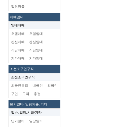
일당파출
매매임대
임대매매
호텔매매
호텔임대
펜션매매
펜션임대
식당매매
식당임대
기타매매
기타임대
조선소구인구직
조선소구인구직
외국인용접
내국인
외국인
구인
구직
용접
단기알바. 일당파출, 기타
알바: 일당/시급/기타
단기알바
일당알바