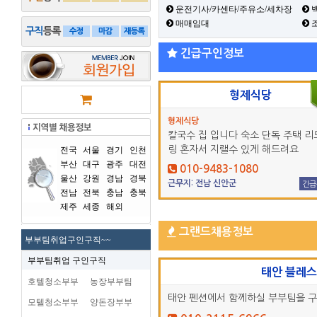
운전기사/카센타/주유소/세차장
백
매매임대
긴급구인정보
형제식당
형제식당
칼국수 집 입니다 숙소 단독 주택 리
링 혼자서 지랠수 있게 해드려요
전국
서울
경기
인천
부산
대구
광주
대전
010-9483-1080
울산
강원
경남
경북
근무지: 전남 신안군
긴급
전남
전북
충남
충북
제주
세종
해외
그랜드채용정보
부부팀취업구인구직~~
부부팀취업 구인구직
태안 블레
호텔청소부부
농장부부팀
태안 펜션에서 함께하실 부부팀을 
모텔청소부부
양돈장부부