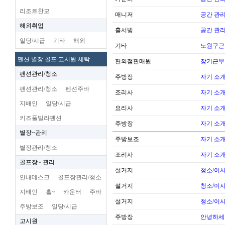
리조트찬모
매니저
공간 관리
해외취업
홀서빙
공간 관리
일당/시급
기타
해외
기타
노원구근
펜션 별장.골프.고시원 세탁
편의점판매원
장기근무
펜션관리/청소
주방장
자기 소
펜션관리/청소
펜션주바
조리사
자기 소
지배인
일당/시급
요리사
자기 소
키즈풀빌라펜션
주방장
자기 소
별장~관리
주방보조
자기 소
별장관리/청소
조리사
자기 소
골프장~ 관리
설거지
청소/이사
안내데스크
골프장관리/청소
설거지
청소/이사
지배인
홀~
카운터
주바
설거지
청소/이사
주방보조
일당/시급
주방장
안녕하세
고시원