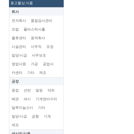
용고물상,식품
회사
전자회사
품질검사관리
조립
플라스틱사출
물류센타
용역회사
시설관리
사무직
포장
일당/시급
사무보조
영업사원
가공
공업사
카센타
기타
제조
공장
용접
선반
밀링
닥트
배관
새시
기계정비수리
알루미늄삿시
기타
일당/시급
금형
기계
제조
생산직/식품