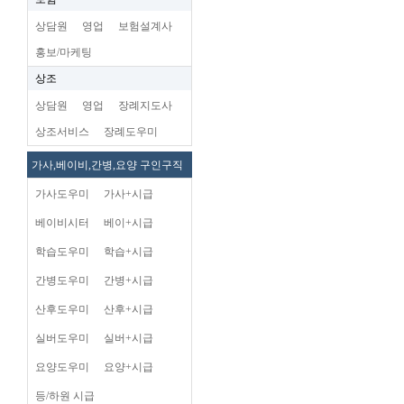
상담원
영업
보험설계사
홍보/마케팅
상조
상담원
영업
장례지도사
상조서비스
장례도우미
가사,베이비,간병,요양 구인구직
가사도우미
가사+시급
베이비시터
베이+시급
학습도우미
학습+시급
간병도우미
간병+시급
산후도우미
산후+시급
실버도우미
실버+시급
요양도우미
요양+시급
등/하원 시급