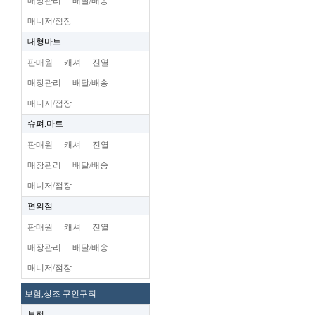
매장관리
배달/배송
매니저/점장
대형마트
판매원
캐셔
진열
매장관리
배달/배송
매니저/점장
슈펴.마트
판매원
캐셔
진열
매장관리
배달/배송
매니저/점장
편의점
판매원
캐셔
진열
매장관리
배달/배송
매니저/점장
보험,상조 구인구직
보험