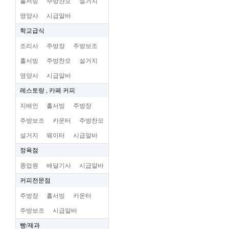
홀서빙
주방찬모
설거지
영양사
시급알바
학교급식
조리사
주방장
주방보조
홀서빙
주방찬모
설거지
영양사
시급알바
레스토랑 , 카페 커피
지배인
홀서빙
주방장
주방보조
카운터
주방찬모
설거지
웨이터
시급알바
정육점
종업원
배달기사
시급알바
커피전문점
주방장
홀서빙
카운터
주방보조
시급알바
빵/제과