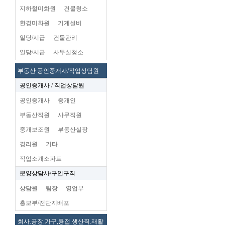
지하철미화원
건물청소
환경미화원
기계설비
일당/시급
건물관리
일당/시급
사무실청소
부동산 공인중개사/직업상담원
공인중개사 / 직업상담원
공인중개사
중개인
부동산직원
사무직원
중개보조원
부동산실장
경리원
기타
직업소개소파트
분양상담사/구인구직
상담원
팀장
영업부
홍보부/전단지배포
회사.공장.가구,용접.생산직.재활