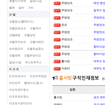
호텔식기세척
일당/시급
주방보조
태안 펜
벨맨
알바
기타
주방보조
칼국수 집
모 텔
주방장
주방찬모
모텔청소(룸메이드)
찬모
주방찬모
모텔당번보조
모텔캐셔
주방장
주방찬모
모텔베팅
모텔당번
주방보조
주방찬모
모텔주차보조
모텔지배인
주방장
함바식당
숙박업조리
모텔욕실청소
주방장
함바식당
모텔세탁
모텔주방이모
홀서빙
대부도 
일당/시급
게스트하우스
카운터
대부도 
리 조 트
리조트조리사
리조트주방장
홀서빙
구직인재정보
한
리조트주
룸메이드(청소)
업종
리조트관리청소
리조트관리청소
홀서빙
공간 관리
리조트카운터안내
카운터
공간 관리