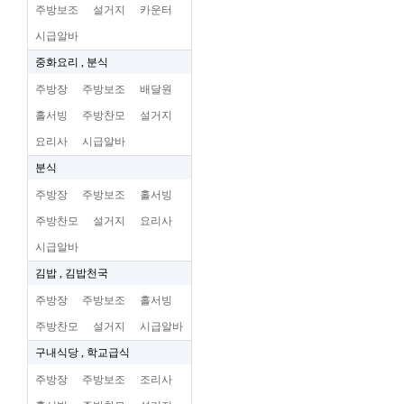
주방보조
설거지
카운터
시급알바
중화요리 , 분식
주방장
주방보조
배달원
홀서빙
주방찬모
설거지
요리사
시급알바
분식
주방장
주방보조
홀서빙
주방찬모
설거지
요리사
시급알바
김밥 , 김밥천국
주방장
주방보조
홀서빙
주방찬모
설거지
시급알바
구내식당 , 학교급식
주방장
주방보조
조리사