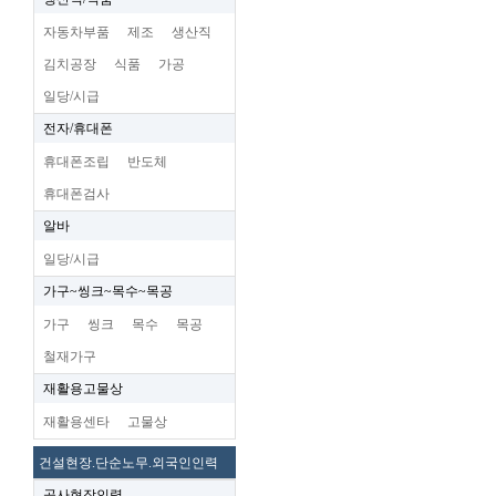
자동차부품
제조
생산직
김치공장
식품
가공
일당/시급
전자/휴대폰
휴대폰조립
반도체
휴대폰검사
알바
일당/시급
가구~씽크~목수~목공
가구
씽크
목수
목공
철재가구
재활용고물상
재활용센타
고물상
건설현장.단순노무.외국인인력
공사현장인력