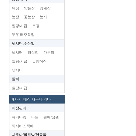
목장
양돈장
양계장
농장
꽃농장
농사
일당/시급
조경
무우 배추작업
낚시터,수산업
낚시터
양식장
가두리
일당/시급
굴양식장
낚시터
알바
일당/시급
마사지, 매장.사우나,기타
매장판매
슈퍼마켓
마트
판매/점원
퀵서비스택배
사우나/찜질방/한증막