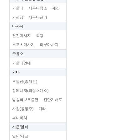
카운터
사우나청소
세신
기관장
사우나관리
마사지
건전마사지
족탕
스포츠마사지
피부마사지
주유소
카운터안내
기타
부동산(중개인)
잡메니저(직업소개소)
방송국보조출연
전단지배포
사찰(공양주)
기타
써니리치
시급/알바
일당/시급