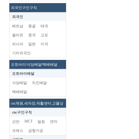
외국인구인구직
외국인
베트남
몽골
태국
필리핀
중국
교포
러시아
일본
미국
기타외국인
오토바이/식당배달/택배배달
오토바이배달
식당배달
치킨배달
택배배달
cnc체용,세차장,재활센터,고물상
cnc구인구직
MCT
선반
밀링
연마
프레스
금형가공