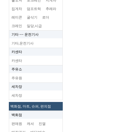
불도저
포크레인
지게차
집게차
덤프트럭
추레라
레미콘
굴삭기
로더
크레인
일당,시급
기타 ~~ 운전기사
기타,운전기사
카센타
카센타
주유소
주유원
세차장
세차장
백화점, 마트, 슈퍼, 편의점
백화점
편매원
캐셔
진열