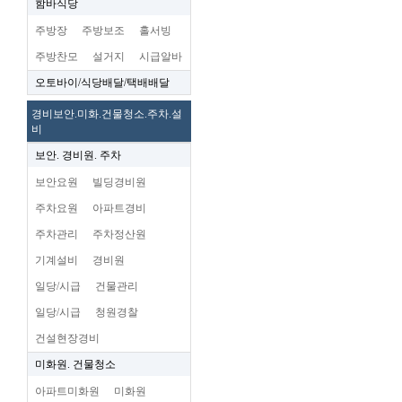
함바식당
주방장
주방보조
홀서빙
주방찬모
설거지
시급알바
오토바이/식당배달/택배배달
경비보안.미화.건물청소.주차.설
비
보안. 경비원. 주차
보안요원
빌딩경비원
주차요원
아파트경비
주차관리
주차정산원
기계설비
경비원
일당/시급
건물관리
일당/시급
청원경찰
건설현장경비
미화원. 건물청소
아파트미화원
미화원