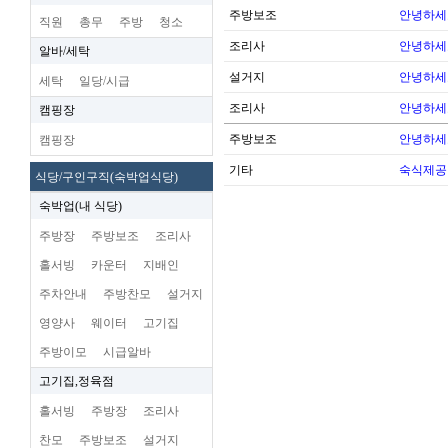
주방보조
안녕하세
직원
총무
주방
청소
조리사
안녕하세
알바/세탁
설거지
안녕하세
세탁
일당/시급
조리사
안녕하세
캠핑장
주방보조
안녕하세
캠핑장
기타
숙식제공
식당/구인구직(숙박업식당)
숙박업(내 식당)
주방장
주방보조
조리사
홀서빙
카운터
지배인
주차안내
주방찬모
설거지
영양사
웨이터
고기집
주방이모
시급알바
고기집,정육점
홀서빙
주방장
조리사
찬모
주방보조
설거지