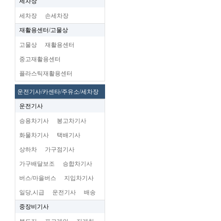
세차장
세차장
손세차장
재활용센터/고물상
고물상
재활용센터
중고재활용센터
플라스틱재활용센터
운전기사/카센타/주유소/세차장
운전기사
승용차기사
봉고차기사
화물차기사
택배기사
상하차
가구점기사
가구배달보조
승합차기사
버스/마을버스
지입차기사
일당,시급
운전기사
배송
중장비기사