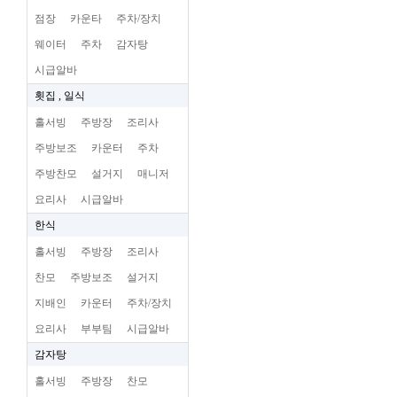
점장
카운타
주차/장치
웨이터
주차
감자탕
시급알바
횟집 , 일식
홀서빙
주방장
조리사
주방보조
카운터
주차
주방찬모
설거지
매니저
요리사
시급알바
한식
홀서빙
주방장
조리사
찬모
주방보조
설거지
지배인
카운터
주차/장치
요리사
부부팀
시급알바
감자탕
홀서빙
주방장
찬모