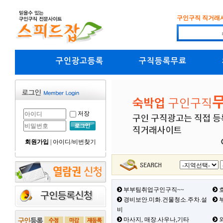
구인구직 직거래
구인광고등록
구직등록무료
저장
회원가입
|
아이디/비번찾기
부부팀취업구인구직~~
호
경비보안.미화.건물청소.주차.설
부
비
마사지, 매장.사우나,기타