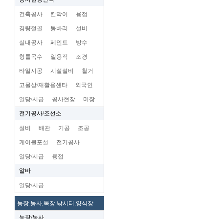
건축공사
칸막이
용접
경량철골
동바리
설비
실내공사
페인트
방수
형틀목수
일용직
조경
타일시공
시설설비
철거
고물상/재활용센타
외국인
일당/시급
공사현장
미장
전기공사/조선소
설비
배관
기공
조공
케이블포설
전기공사
일당/시급
용접
알바
일당/시급
농장.농사,목장.낚시터,양식장
농장/농사