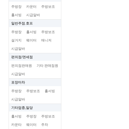
주방장
카운터
주방보조
홀서빙
시급알바
일반주점.호프
주방장
홀서빙
주방보조
설거지
웨이터
매니저
시급알바
편의점/면세점
편의점판매원
기타 판매점원
시급알바
포장마차
주방장
주방보조
홀서빙
시급알바
기타업종,일당
홀서빙
주방장
주방보조
카운타
웨이터
주차