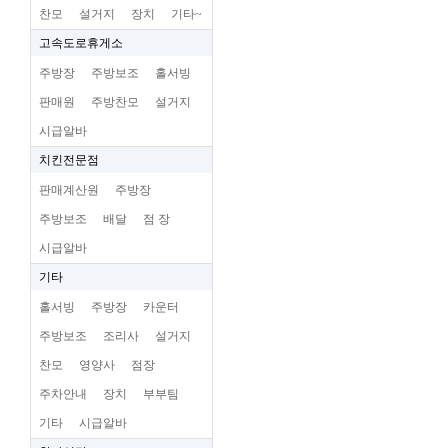
찬모
설거지
장치
기타~
고속도로휴게소
주방장
주방보조
홀서빙
판매원
주방찬모
설거지
시급알바
치킨전문점
판매계산원
주방장
주방보조
배달
점 장
시급알바
기타
홀서빙
주방장
카운터
주방보조
조리사
설거지
찬모
영양사
점장
주차안내
장치
부부팀
기타
시급알바