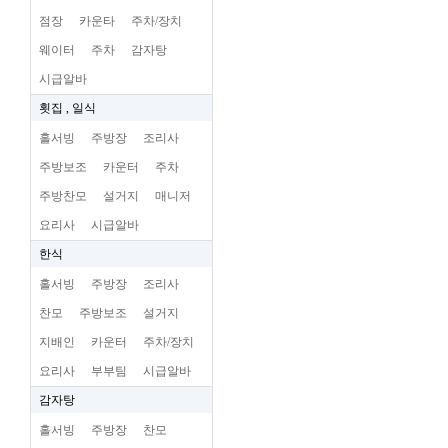
점장
카운타
주차/장치
웨이터
주차
감자탕
시급알바
횟집 , 일식
홀서빙
주방장
조리사
주방보조
카운터
주차
주방찬모
설거지
매니저
요리사
시급알바
한식
홀서빙
주방장
조리사
찬모
주방보조
설거지
지배인
카운터
주차/장치
요리사
부부팀
시급알바
감자탕
홀서빙
주방장
찬모