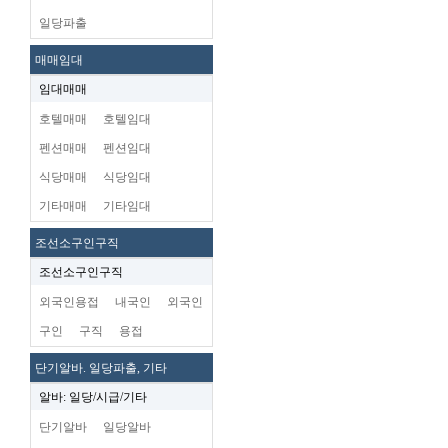
일당파출
매매임대
임대매매
호텔매매
호텔임대
펜션매매
펜션임대
식당매매
식당임대
기타매매
기타임대
조선소구인구직
조선소구인구직
외국인용접
내국인
외국인
구인
구직
용접
단기알바. 일당파출, 기타
알바: 일당/시급/기타
단기알바
일당알바