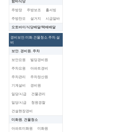
함바식당
주방장
주방보조
홀서빙
주방찬모
설거지
시급알바
오토바이/식당배달/택배배달
경비보안.미화.건물청소.주차.설
비
보안. 경비원. 주차
보안요원
빌딩경비원
주차요원
아파트경비
주차관리
주차정산원
기계설비
경비원
일당/시급
건물관리
일당/시급
청원경찰
건설현장경비
미화원. 건물청소
아파트미화원
미화원