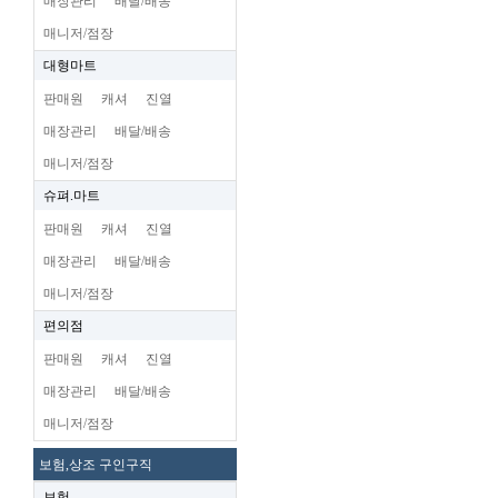
매장관리
배달/배송
매니저/점장
대형마트
판매원
캐셔
진열
매장관리
배달/배송
매니저/점장
슈펴.마트
판매원
캐셔
진열
매장관리
배달/배송
매니저/점장
편의점
판매원
캐셔
진열
매장관리
배달/배송
매니저/점장
보험,상조 구인구직
보험