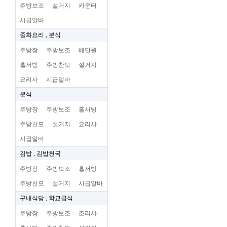
주방보조
설거지
카운터
시급알바
중화요리 , 분식
주방장
주방보조
배달원
홀서빙
주방찬모
설거지
요리사
시급알바
분식
주방장
주방보조
홀서빙
주방찬모
설거지
요리사
시급알바
김밥 , 김밥천국
주방장
주방보조
홀서빙
주방찬모
설거지
시급알바
구내식당 , 학교급식
주방장
주방보조
조리사