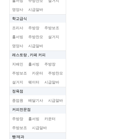
홀서빙
주방찬모
설거지
영양사
시급알바
학교급식
조리사
주방장
주방보조
홀서빙
주방찬모
설거지
영양사
시급알바
레스토랑 , 카페 커피
지배인
홀서빙
주방장
주방보조
카운터
주방찬모
설거지
웨이터
시급알바
정육점
종업원
배달기사
시급알바
커피전문점
주방장
홀서빙
카운터
주방보조
시급알바
빵/제과