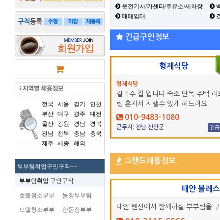
운전기사/카센타/주유소/세차장
백
매매임대
긴급구인정보
형제식당
형제식당
칼국수 집 입니다 숙소 단독 주택 리
링 혼자서 지랠수 있게 해드려요
전국
서울
경기
인천
부산
대구
광주
대전
010-9483-1080
울산
강원
경남
경북
근무지: 전남 신안군
긴급
전남
전북
충남
충북
제주
세종
해외
그랜드채용정보
부부팀취업구인구직~~
부부팀취업 구인구직
태안 블레
호텔청소부부
농장부부팀
태안 펜션에서 함께하실 부부팀을 
모텔청소부부
양돈장부부