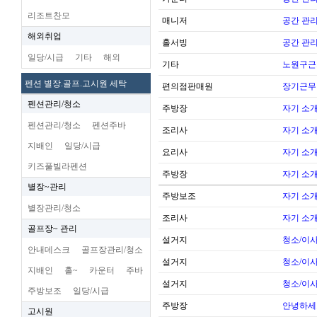
리조트찬모
매니저
공간 관리
해외취업
홀서빙
공간 관리
일당/시급
기타
해외
기타
노원구근
펜션 별장.골프.고시원 세탁
편의점판매원
장기근무
펜션관리/청소
주방장
자기 소
펜션관리/청소
펜션주바
조리사
자기 소
지배인
일당/시급
요리사
자기 소
키즈풀빌라펜션
주방장
자기 소
별장~관리
주방보조
자기 소
별장관리/청소
조리사
자기 소
골프장~ 관리
설거지
청소/이사
안내데스크
골프장관리/청소
설거지
청소/이사
지배인
홀~
카운터
주바
설거지
청소/이사
주방보조
일당/시급
주방장
안녕하세
고시원