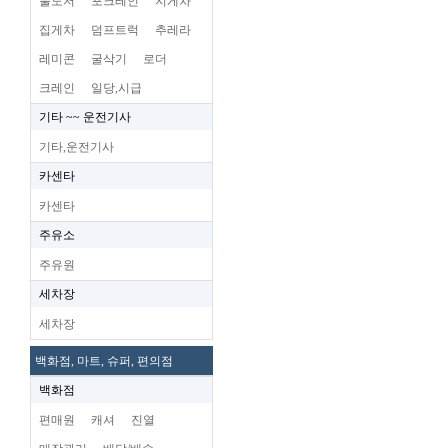
불도저
포크레인
지게차
집게차
덤프트럭
추레라
레미콘
굴삭기
로더
크레인
일당,시급
기타 ~~ 운전기사
기타,운전기사
카센타
카센타
주유소
주유원
세차장
세차장
백화점, 마트, 슈퍼, 편의점
백화점
편매원
캐셔
진열