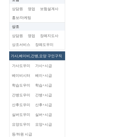
상담원
영업
보험설계사
홍보/마케팅
상조
상담원
영업
장례지도사
상조서비스
장례도우미
가사,베이비,간병,요양 구인구직
가사도우미
가사+시급
베이비시터
베이+시급
학습도우미
학습+시급
간병도우미
간병+시급
산후도우미
산후+시급
실버도우미
실버+시급
요양도우미
요양+시급
등/하원 시급