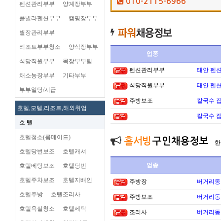
010-2115-6966
펜션관리부부
양계장부부
플빌라펜션부부
캠핑장부부
별장관리부부
리조트부부청소
양식장부부
업종
식당직원부부
목장부부팀
펜션관리부부
태안 펜
채소농장부부
기타부부
식당직원부부
태안 펜
부부일당/시급
주방보조
칼국수 집
호텔,모텔,리조트,해외취업
칼국수 집
호 텔
호텔청소(룸메이드)
홀서빙
구인채용정보
한
호텔당번보조
호텔캐셔
업종
호텔베팅보조
호텔당번
호텔주차보조
호텔지배인
주방장
버거리동타
호텔주방
호텔조리사
주방보조
버거리동타
호텔욕실청소
호텔세탁
조리사
버거리동타