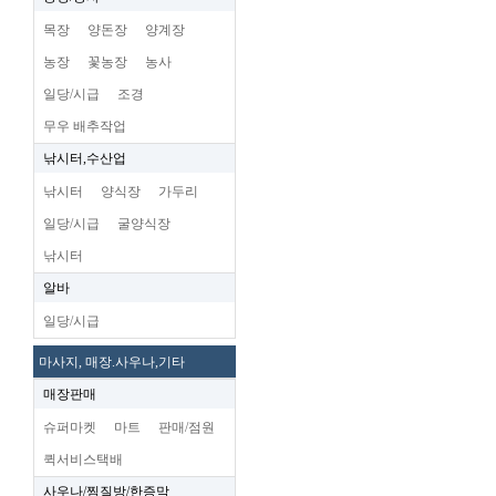
목장
양돈장
양계장
농장
꽃농장
농사
일당/시급
조경
무우 배추작업
낚시터,수산업
낚시터
양식장
가두리
일당/시급
굴양식장
낚시터
알바
일당/시급
마사지, 매장.사우나,기타
매장판매
슈퍼마켓
마트
판매/점원
퀵서비스택배
사우나/찜질방/한증막