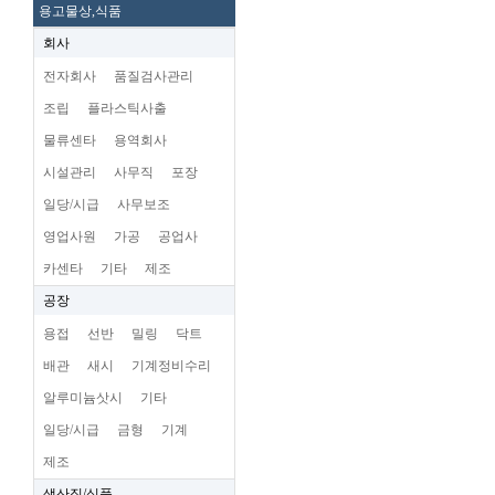
용고물상,식품
회사
전자회사
품질검사관리
조립
플라스틱사출
물류센타
용역회사
시설관리
사무직
포장
일당/시급
사무보조
영업사원
가공
공업사
카센타
기타
제조
공장
용접
선반
밀링
닥트
배관
새시
기계정비수리
알루미늄삿시
기타
일당/시급
금형
기계
제조
생산직/식품