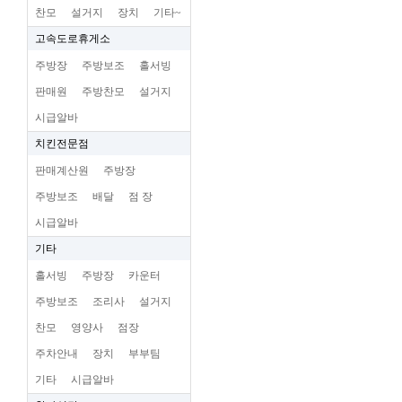
찬모
설거지
장치
기타~
고속도로휴게소
주방장
주방보조
홀서빙
판매원
주방찬모
설거지
시급알바
치킨전문점
판매계산원
주방장
주방보조
배달
점 장
시급알바
기타
홀서빙
주방장
카운터
주방보조
조리사
설거지
찬모
영양사
점장
주차안내
장치
부부팀
기타
시급알바