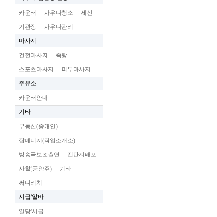
카운터
사우나청소
세신
기관장
사우나관리
마사지
건전마사지
족탕
스포츠마사지
피부마사지
주유소
카운터안내
기타
부동산(중개인)
잡메니저(직업소개소)
방송국보조출연
전단지배포
사찰(공양주)
기타
써니리치
시급/알바
일당/시급