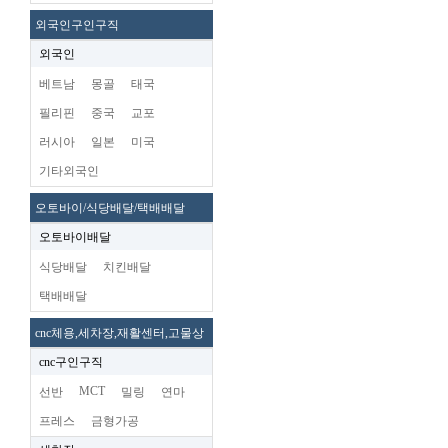
외국인구인구직
외국인
베트남
몽골
태국
필리핀
중국
교포
러시아
일본
미국
기타외국인
오토바이/식당배달/택배배달
오토바이배달
식당배달
치킨배달
택배배달
cnc체용,세차장,재활센터,고물상
cnc구인구직
MCT
선반
밀링
연마
프레스
금형가공