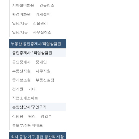
지하철미화원
건물청소
환경미화원
기계설비
일당/시급
건물관리
일당/시급
사무실청소
부동산 공인중개사/직업상담원
공인중개사 / 직업상담원
공인중개사
중개인
부동산직원
사무직원
중개보조원
부동산실장
경리원
기타
직업소개소파트
분양상담사/구인구직
상담원
팀장
영업부
홍보부/전단지배포
회사.공장.가구,용접.생산직.재활