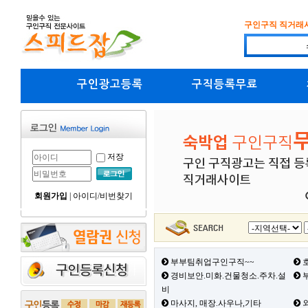
구인구직 직거래
구인광고등록
구직등록무료
저장
회원가입
|
아이디/비번찾기
부부팀취업구인구직~~
호
경비보안.미화.건물청소.주차.설
부
비
마사지, 매장.사우나,기타