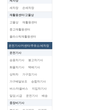
세차장
세차장
손세차장
재활용센터/고물상
고물상
재활용센터
중고재활용센터
플라스틱재활용센터
운전기사/카센타/주유소/세차장
운전기사
승용차기사
봉고차기사
화물차기사
택배기사
상하차
가구점기사
가구배달보조
승합차기사
버스/마을버스
지입차기사
일당,시급
운전기사
배송
중장비기사