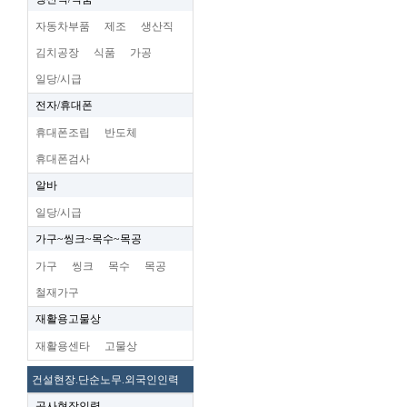
자동차부품
제조
생산직
김치공장
식품
가공
일당/시급
전자/휴대폰
휴대폰조립
반도체
휴대폰검사
알바
일당/시급
가구~씽크~목수~목공
가구
씽크
목수
목공
철재가구
재활용고물상
재활용센타
고물상
건설현장.단순노무.외국인인력
공사현장인력