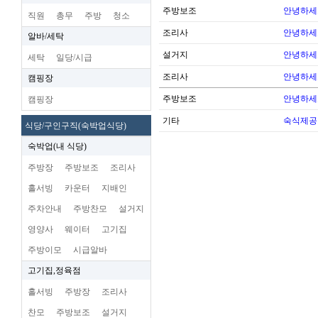
주방보조
안녕하세
직원
총무
주방
청소
조리사
안녕하세
알바/세탁
설거지
안녕하세
세탁
일당/시급
조리사
안녕하세
캠핑장
주방보조
안녕하세
캠핑장
기타
숙식제공
식당/구인구직(숙박업식당)
숙박업(내 식당)
주방장
주방보조
조리사
홀서빙
카운터
지배인
주차안내
주방찬모
설거지
영양사
웨이터
고기집
주방이모
시급알바
고기집,정육점
홀서빙
주방장
조리사
찬모
주방보조
설거지