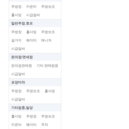
주방장
카운터
주방보조
홀서빙
시급알바
일반주점.호프
주방장
홀서빙
주방보조
설거지
웨이터
매니저
시급알바
편의점/면세점
편의점판매원
기타 판매점원
시급알바
포장마차
주방장
주방보조
홀서빙
시급알바
기타업종,일당
홀서빙
주방장
주방보조
카운타
웨이터
주차