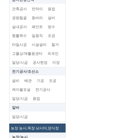
건축공사
칸막이
용접
경량철골
동바리
설비
실내공사
페인트
방수
형틀목수
일용직
조경
타일시공
시설설비
철거
고물상/재활용센타
외국인
일당/시급
공사현장
미장
전기공사/조선소
설비
배관
기공
조공
케이블포설
전기공사
일당/시급
용접
알바
일당/시급
농장.농사,목장.낚시터,양식장
농장/농사