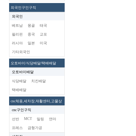
외국인구인구직
외국인
베트남
몽골
태국
필리핀
중국
교포
러시아
일본
미국
기타외국인
오토바이/식당배달/택배배달
오토바이배달
식당배달
치킨배달
택배배달
cnc체용,세차장,재활센터,고물상
cnc구인구직
MCT
선반
밀링
연마
프레스
금형가공