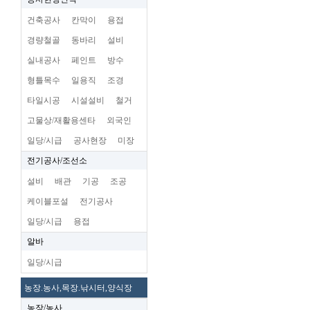
건축공사
칸막이
용접
경량철골
동바리
설비
실내공사
페인트
방수
형틀목수
일용직
조경
타일시공
시설설비
철거
고물상/재활용센타
외국인
일당/시급
공사현장
미장
전기공사/조선소
설비
배관
기공
조공
케이블포설
전기공사
일당/시급
용접
알바
일당/시급
농장.농사,목장.낚시터,양식장
농장/농사