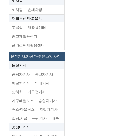
세차장
세차장
손세차장
재활용센터/고물상
고물상
재활용센터
중고재활용센터
플라스틱재활용센터
운전기사/카센타/주유소/세차장
운전기사
승용차기사
봉고차기사
화물차기사
택배기사
상하차
가구점기사
가구배달보조
승합차기사
버스/마을버스
지입차기사
일당,시급
운전기사
배송
중장비기사