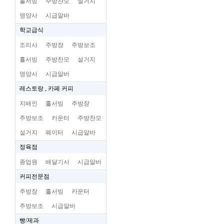
홀서빙
주방찬모
설거지
영양사
시급알바
학교급식
조리사
주방장
주방보조
홀서빙
주방찬모
설거지
영양사
시급알바
레스토랑 , 카페 커피
지배인
홀서빙
주방장
주방보조
카운터
주방찬모
설거지
웨이터
시급알바
정육점
종업원
배달기사
시급알바
커피전문점
주방장
홀서빙
카운터
주방보조
시급알바
빵/제과