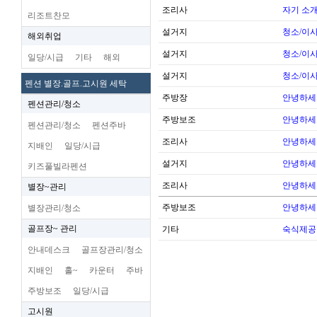
조리사
자기 소
리조트찬모
설거지
청소/이사
해외취업
설거지
청소/이사
일당/시급
기타
해외
설거지
청소/이사
펜션 별장.골프.고시원 세탁
주방장
안녕하세
펜션관리/청소
주방보조
안녕하세
펜션관리/청소
펜션주바
조리사
안녕하세
지배인
일당/시급
설거지
안녕하세
키즈풀빌라펜션
조리사
안녕하세
별장~관리
주방보조
안녕하세
별장관리/청소
골프장~ 관리
기타
숙식제공
안내데스크
골프장관리/청소
지배인
홀~
카운터
주바
주방보조
일당/시급
고시원