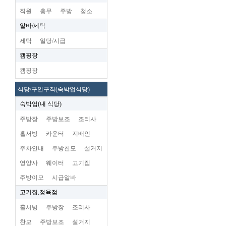
직원
총무
주방
청소
알바/세탁
세탁
일당/시급
캠핑장
캠핑장
식당/구인구직(숙박업식당)
숙박업(내 식당)
주방장
주방보조
조리사
홀서빙
카운터
지배인
주차안내
주방찬모
설거지
영양사
웨이터
고기집
주방이모
시급알바
고기집,정육점
홀서빙
주방장
조리사
찬모
주방보조
설거지