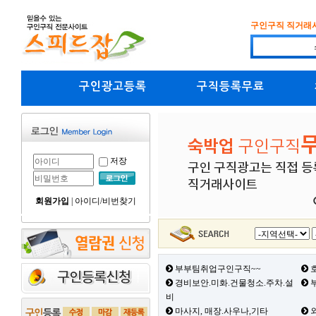
구인구직 직거래
구인광고등록
구직등록무료
저장
회원가입
|
아이디/비번찾기
부부팀취업구인구직~~
호
경비보안.미화.건물청소.주차.설
부
비
마사지, 매장.사우나,기타