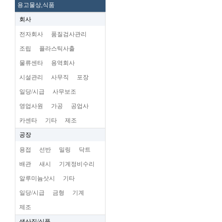
용고물상,식품
회사
전자회사
품질검사관리
조립
플라스틱사출
물류센타
용역회사
시설관리
사무직
포장
일당/시급
사무보조
영업사원
가공
공업사
카센타
기타
제조
공장
용접
선반
밀링
닥트
배관
새시
기계정비수리
알루미늄삿시
기타
일당/시급
금형
기계
제조
생산직/식품