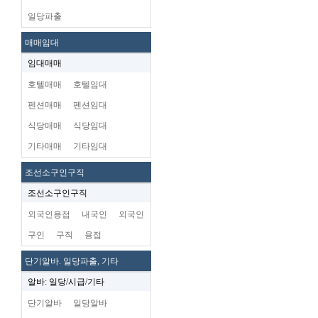
일당파출
매매임대
임대매매
호텔매매
호텔임대
펜션매매
펜션임대
식당매매
식당임대
기타매매
기타임대
조선소구인구직
조선소구인구직
외국인용접
내국인
외국인
구인
구직
용접
단기알바. 일당파출, 기타
알바: 일당/시급/기타
단기알바
일당알바