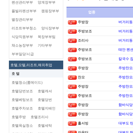
펜션관리부부
양계장부부
플빌라펜션부부
캠핑장부부
업종
별장관리부부
주방장
버거리동타
리조트부부청소
양식장부부
주방보조
버거리동타
식당직원부부
목장부부팀
조리사
버거리동타
채소농장부부
기타부부
주방보조
태안 펜
부부일당/시급
주방보조
칼국수 집
호텔,모텔,리조트,해외취업
주방장
주방찬모
호 텔
찬모
주방찬모
호텔청소(룸메이드)
주방장
주방찬모
호텔당번보조
호텔캐셔
주방보조
주방찬모
호텔베팅보조
호텔당번
주방장
함바식당
호텔주차보조
호텔지배인
주방장
함바식당
호텔주방
호텔조리사
홀서빙
대부도 
호텔욕실청소
호텔세탁
카운터
대부도 