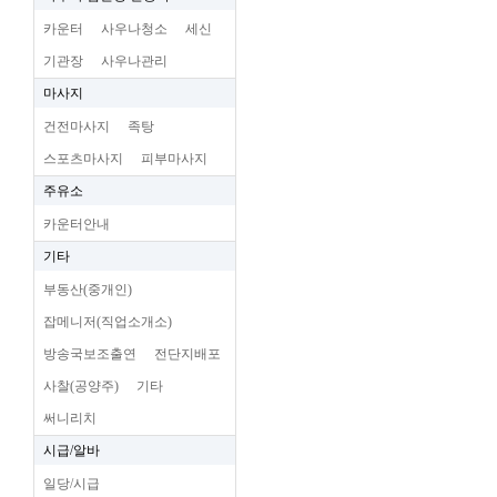
카운터
사우나청소
세신
기관장
사우나관리
마사지
건전마사지
족탕
스포츠마사지
피부마사지
주유소
카운터안내
기타
부동산(중개인)
잡메니저(직업소개소)
방송국보조출연
전단지배포
사찰(공양주)
기타
써니리치
시급/알바
일당/시급