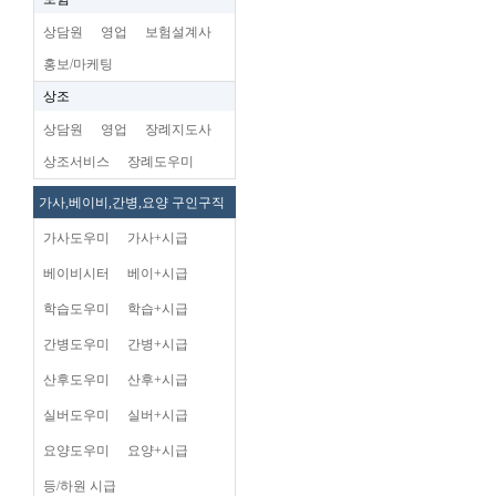
상담원
영업
보험설계사
홍보/마케팅
상조
상담원
영업
장례지도사
상조서비스
장례도우미
가사,베이비,간병,요양 구인구직
가사도우미
가사+시급
베이비시터
베이+시급
학습도우미
학습+시급
간병도우미
간병+시급
산후도우미
산후+시급
실버도우미
실버+시급
요양도우미
요양+시급
등/하원 시급