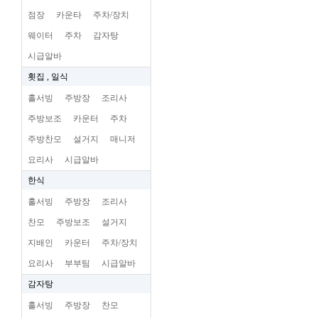
점장
카운타
주차/장치
웨이터
주차
감자탕
시급알바
횟집 , 일식
홀서빙
주방장
조리사
주방보조
카운터
주차
주방찬모
설거지
매니저
요리사
시급알바
한식
홀서빙
주방장
조리사
찬모
주방보조
설거지
지배인
카운터
주차/장치
요리사
부부팀
시급알바
감자탕
홀서빙
주방장
찬모