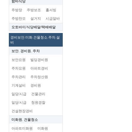
함바식당
주방장
주방보조
홀서빙
주방찬모
설거지
시급알바
오토바이/식당배달/택배배달
경비보안.미화.건물청소.주차.설
비
보안. 경비원. 주차
보안요원
빌딩경비원
주차요원
아파트경비
주차관리
주차정산원
기계설비
경비원
일당/시급
건물관리
일당/시급
청원경찰
건설현장경비
미화원. 건물청소
아파트미화원
미화원