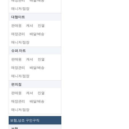
매장관리
배달/배송
매니저/점장
대형마트
판매원
캐셔
진열
매장관리
배달/배송
매니저/점장
슈펴.마트
판매원
캐셔
진열
매장관리
배달/배송
매니저/점장
편의점
판매원
캐셔
진열
매장관리
배달/배송
매니저/점장
보험,상조 구인구직
보험