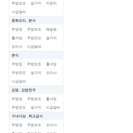
주방보조
설거지
카운터
시급알바
중화요리 , 분식
주방장
주방보조
배달원
홀서빙
주방찬모
설거지
요리사
시급알바
분식
주방장
주방보조
홀서빙
주방찬모
설거지
요리사
시급알바
김밥 , 김밥천국
주방장
주방보조
홀서빙
주방찬모
설거지
시급알바
구내식당 , 학교급식
주방장
주방보조
조리사