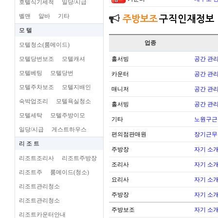
호텔식기세척
일당/시급
벨맨
알바
기타
주방보조
구직인재정보
모 텔
업종
모텔청소(룸메이드)
모텔당번보조
모텔캐셔
홀서빙
공간 관리
모텔베팅
모텔당번
카운터
공간 관리
모텔주차보조
모텔지배인
매니저
공간 관리
숙박업조리
모텔욕실청소
홀서빙
공간 관리
모텔세탁
모텔주방이모
기타
노원구근
일당/시급
게스트하우스
편의점판매원
장기근무
리 조 트
주방장
자기 소
리조트조리사
리조트주방장
조리사
자기 소
리조트주
룸메이드(청소)
요리사
자기 소
리조트관리청소
주방장
자기 소
리조트관리청소
주방보조
자기 소
리조트카운터안내