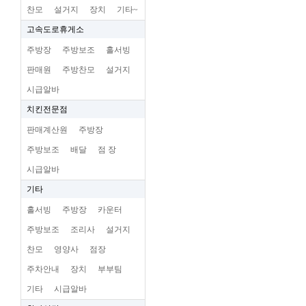
찬모
설거지
장치
기타~
고속도로휴게소
주방장
주방보조
홀서빙
판매원
주방찬모
설거지
시급알바
치킨전문점
판매계산원
주방장
주방보조
배달
점 장
시급알바
기타
홀서빙
주방장
카운터
주방보조
조리사
설거지
찬모
영양사
점장
주차안내
장치
부부팀
기타
시급알바