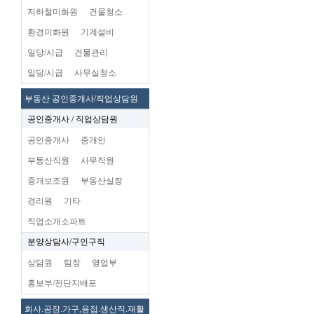
지하철미화원
건물청소
환경미화원
기계설비
일당/시급
건물관리
일당/시급
사무실청소
부동산 공인중개사/직업상담원
공인중개사 / 직업상담원
공인중개사
중개인
부동산직원
사무직원
중개보조원
부동산실장
경리원
기타
직업소개소파트
분양상담사/구인구직
상담원
팀장
영업부
홍보부/전단지배포
회사.공장.가구,용접.생산직.재활