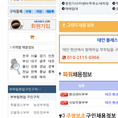
운전기사/카센타/주유소/세차장
백
매매임대
그랜드채용정보
태안 블레
태안 펜션에서 함께하실 부부팀을 
전국
서울
경기
인천
010-2115-6966
부산
대구
광주
대전
울산
강원
경남
경북
전남
전북
충남
충북
제주
세종
해외
업종
부부팀취업구인구직~~
펜션관리부부
태안 펜
부부팀취업 구인구직
식당직원부부
태안 펜
호텔청소부부
농장부부팀
모텔청소부부
양돈장부부
주방보조
구인채용정보