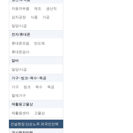
자동차부품
제조
생산직
김치공장
식품
가공
일당/시급
전자/휴대폰
휴대폰조립
반도체
휴대폰검사
알바
일당/시급
가구~씽크~목수~목공
가구
씽크
목수
목공
철재가구
재활용고물상
재활용센타
고물상
건설현장.단순노무.외국인인력
공사현장인력