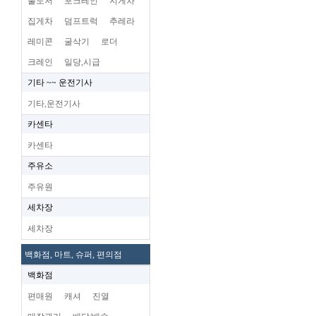
불도저
포크레인
지게차
집게차
덤프트럭
추레라
레미콘
굴삭기
로더
크레인
일당,시급
기타 ~~ 운전기사
기타,운전기사
카센타
카센타
주유소
주유원
세차장
세차장
백화점, 마트, 슈퍼, 편의점
백화점
편매원
캐셔
진열