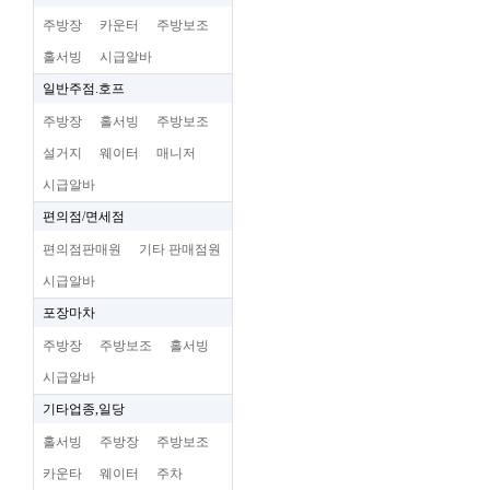
주방장
카운터
주방보조
홀서빙
시급알바
일반주점.호프
주방장
홀서빙
주방보조
설거지
웨이터
매니저
시급알바
편의점/면세점
편의점판매원
기타 판매점원
시급알바
포장마차
주방장
주방보조
홀서빙
시급알바
기타업종,일당
홀서빙
주방장
주방보조
카운타
웨이터
주차