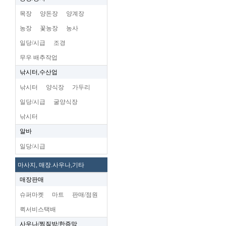
목장
양돈장
양계장
농장
꽃농장
농사
일당/시급
조경
무우 배추작업
낚시터,수산업
낚시터
양식장
가두리
일당/시급
굴양식장
낚시터
알바
일당/시급
마사지, 매장.사우나,기타
매장판매
슈퍼마켓
마트
판매/점원
퀵서비스택배
사우나/찜질방/한증막