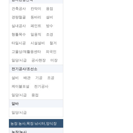
건축공사
칸막이
용접
경량철골
동바리
설비
실내공사
페인트
방수
형틀목수
일용직
조경
타일시공
시설설비
철거
고물상/재활용센타
외국인
일당/시급
공사현장
미장
전기공사/조선소
설비
배관
기공
조공
케이블포설
전기공사
일당/시급
용접
알바
일당/시급
농장.농사,목장.낚시터,양식장
농장/농사