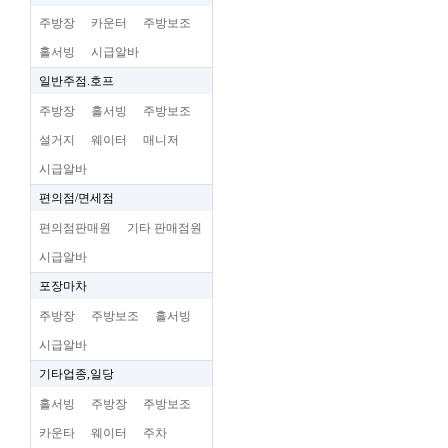
주방장
카운터
주방보조
홀서빙
시급알바
일반주점.호프
주방장
홀서빙
주방보조
설거지
웨이터
매니저
시급알바
편의점/면세점
편의점판매원
기타 판매점원
시급알바
포장마차
주방장
주방보조
홀서빙
시급알바
기타업종,일당
홀서빙
주방장
주방보조
카운타
웨이터
주차