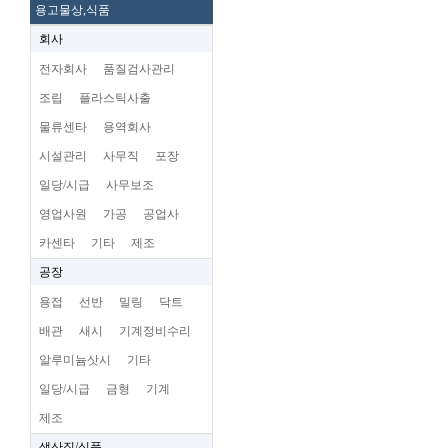
용고물상,식품
회사
전자회사
품질검사관리
조립
플라스틱사출
물류센타
용역회사
시설관리
사무직
포장
일당/시급
사무보조
영업사원
가공
공업사
카센타
기타
제조
공장
용접
선반
밀링
닥트
배관
새시
기계정비수리
알루미늄삿시
기타
일당/시급
금형
기계
제조
생산직/식품