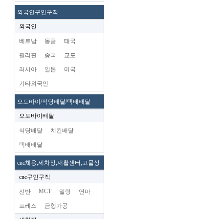
외국인구인구직
외국인
베트남
몽골
태국
필리핀
중국
교포
러시아
일본
미국
기타외국인
오토바이/식당배달/택배배달
오토바이배달
식당배달
치킨배달
택배배달
cnc체용,세차장,재활센터,고물상
cnc구인구직
MCT
선반
밀링
연마
프레스
금형가공