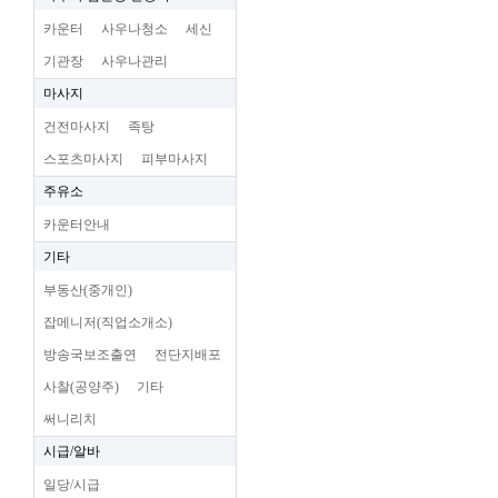
카운터
사우나청소
세신
기관장
사우나관리
마사지
건전마사지
족탕
스포츠마사지
피부마사지
주유소
카운터안내
기타
부동산(중개인)
잡메니저(직업소개소)
방송국보조출연
전단지배포
사찰(공양주)
기타
써니리치
시급/알바
일당/시급