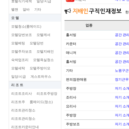
호텔식기세척
일당/시급
벨맨
알바
기타
지배인
구직인재정보
한
모 텔
업종
모텔청소(룸메이드)
모텔당번보조
모텔캐셔
홀서빙
공간 관리
모텔베팅
모텔당번
카운터
공간 관리
모텔주차보조
모텔지배인
매니저
공간 관리
숙박업조리
모텔욕실청소
홀서빙
공간 관리
모텔세탁
모텔주방이모
기타
노원구근
일당/시급
게스트하우스
편의점판매원
장기근무
리 조 트
주방장
자기 소
리조트조리사
리조트주방장
조리사
자기 소
리조트주
룸메이드(청소)
요리사
자기 소
리조트관리청소
주방장
자기 소
리조트관리청소
주방보조
자기 소
리조트카운터안내