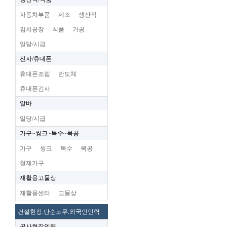
자동차부품
제조
생산직
김치공장
식품
가공
일당/시급
전자/휴대폰
휴대폰조립
반도체
휴대폰검사
알바
일당/시급
가구~씽크~목수~목공
가구
씽크
목수
목공
철재가구
재활용고물상
재활용센타
고물상
건설현장.단순노무.외국인인력
공사현장인력