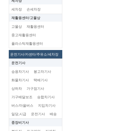
세차장
세차장
손세차장
재활용센터/고물상
고물상
재활용센터
중고재활용센터
플라스틱재활용센터
운전기사/카센타/주유소/세차장
운전기사
승용차기사
봉고차기사
화물차기사
택배기사
상하차
가구점기사
가구배달보조
승합차기사
버스/마을버스
지입차기사
일당,시급
운전기사
배송
중장비기사