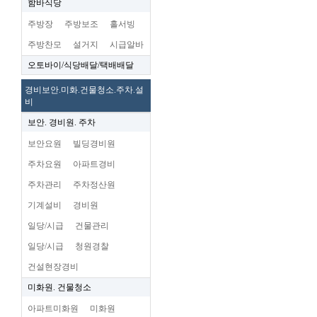
함바식당
주방장
주방보조
홀서빙
주방찬모
설거지
시급알바
오토바이/식당배달/택배배달
경비보안.미화.건물청소.주차.설
비
보안. 경비원. 주차
보안요원
빌딩경비원
주차요원
아파트경비
주차관리
주차정산원
기계설비
경비원
일당/시급
건물관리
일당/시급
청원경찰
건설현장경비
미화원. 건물청소
아파트미화원
미화원