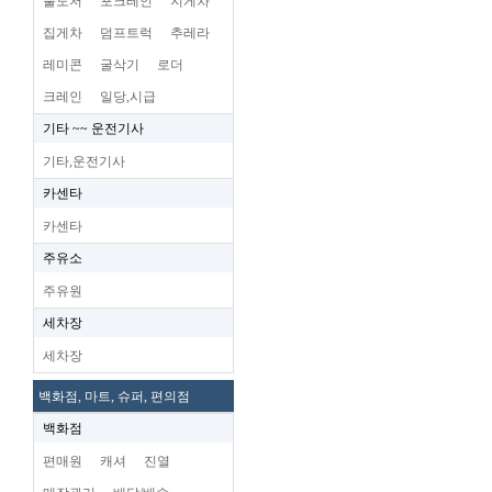
불도저
포크레인
지게차
집게차
덤프트럭
추레라
레미콘
굴삭기
로더
크레인
일당,시급
기타 ~~ 운전기사
기타,운전기사
카센타
카센타
주유소
주유원
세차장
세차장
백화점, 마트, 슈퍼, 편의점
백화점
편매원
캐셔
진열