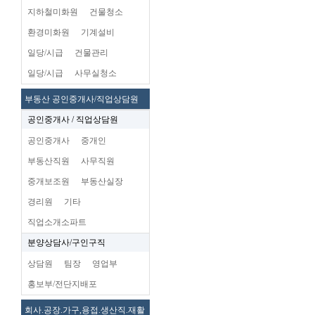
지하철미화원
건물청소
환경미화원
기계설비
일당/시급
건물관리
일당/시급
사무실청소
부동산 공인중개사/직업상담원
공인중개사 / 직업상담원
공인중개사
중개인
부동산직원
사무직원
중개보조원
부동산실장
경리원
기타
직업소개소파트
분양상담사/구인구직
상담원
팀장
영업부
홍보부/전단지배포
회사.공장.가구,용접.생산직.재활