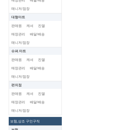
매장관리
배달/배송
매니저/점장
대형마트
판매원
캐셔
진열
매장관리
배달/배송
매니저/점장
슈펴.마트
판매원
캐셔
진열
매장관리
배달/배송
매니저/점장
편의점
판매원
캐셔
진열
매장관리
배달/배송
매니저/점장
보험,상조 구인구직
보험