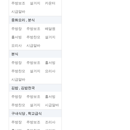
주방보조
설거지
카운터
시급알바
중화요리 , 분식
주방장
주방보조
배달원
홀서빙
주방찬모
설거지
요리사
시급알바
분식
주방장
주방보조
홀서빙
주방찬모
설거지
요리사
시급알바
김밥 , 김밥천국
주방장
주방보조
홀서빙
주방찬모
설거지
시급알바
구내식당 , 학교급식
주방장
주방보조
조리사