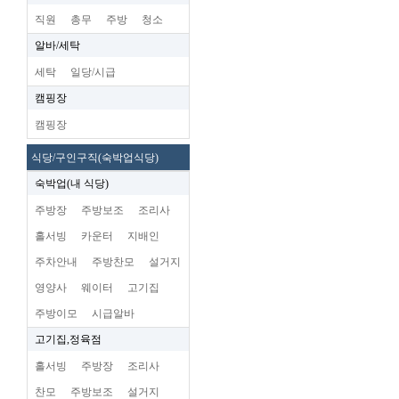
직원
총무
주방
청소
알바/세탁
세탁
일당/시급
캠핑장
캠핑장
식당/구인구직(숙박업식당)
숙박업(내 식당)
주방장
주방보조
조리사
홀서빙
카운터
지배인
주차안내
주방찬모
설거지
영양사
웨이터
고기집
주방이모
시급알바
고기집,정육점
홀서빙
주방장
조리사
찬모
주방보조
설거지