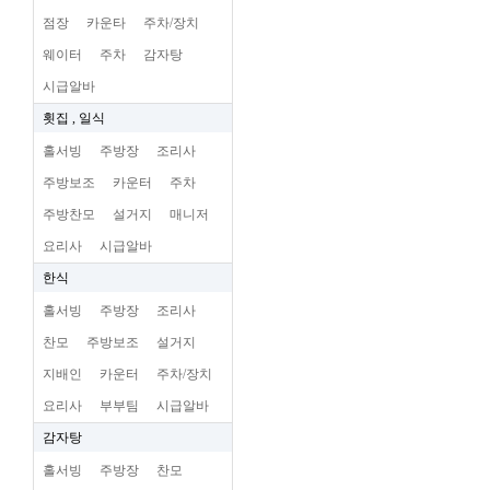
점장
카운타
주차/장치
웨이터
주차
감자탕
시급알바
횟집 , 일식
홀서빙
주방장
조리사
주방보조
카운터
주차
주방찬모
설거지
매니저
요리사
시급알바
한식
홀서빙
주방장
조리사
찬모
주방보조
설거지
지배인
카운터
주차/장치
요리사
부부팀
시급알바
감자탕
홀서빙
주방장
찬모