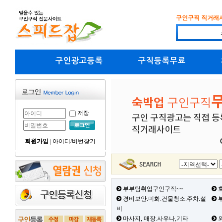
구인구직 직거래
구인광고등록
구직등록무료
저장
회원가입
|
아이디/비번찾기
부부팀취업구인구직~~
호
경비보안.미화.건물청소.주차.설
부
비
마사지, 매장.사우나,기타