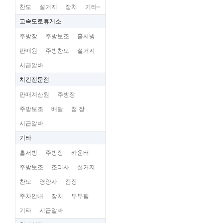
찬모
설거지
장치
기타~
고속도로휴게소
주방장
주방보조
홀서빙
판매원
주방찬모
설거지
시급알바
치킨전문점
판매계산원
주방장
주방보조
배달
점 장
시급알바
기타
홀서빙
주방장
카운터
주방보조
조리사
설거지
찬모
영양사
점장
주차안내
장치
부부팀
기타
시급알바