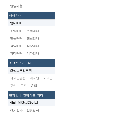
일당파출
매매임대
임대매매
호텔매매
호텔임대
펜션매매
펜션임대
식당매매
식당임대
기타매매
기타임대
조선소구인구직
조선소구인구직
외국인용접
내국인
외국인
구인
구직
용접
단기알바. 일당파출, 기타
알바: 일당/시급/기타
단기알바
일당알바