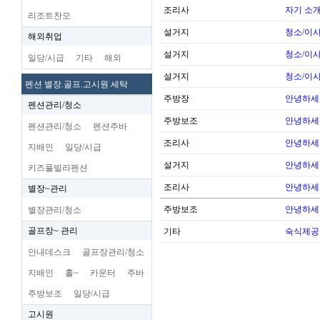
조리사
자기 소
리조트찬모
설거지
청소/이사
해외취업
설거지
청소/이사
일당/시급
기타
해외
설거지
청소/이사
펜션 별장.골프.고시원 세탁
주방장
안녕하세
펜션관리/청소
주방보조
안녕하세
펜션관리/청소
펜션주바
조리사
안녕하세
지배인
일당/시급
설거지
안녕하세
키즈풀빌라펜션
조리사
안녕하세
별장~관리
주방보조
안녕하세
별장관리/청소
골프장~ 관리
기타
숙식제공
안내데스크
골프장관리/청소
지배인
홀~
카운터
주바
주방보조
일당/시급
고시원