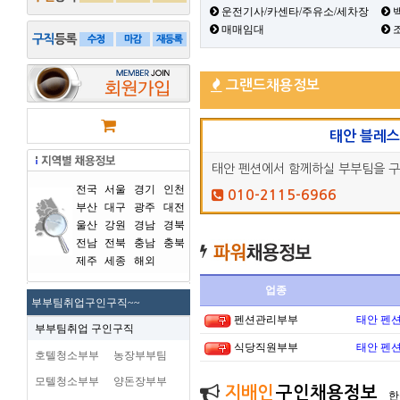
운전기사/카센타/주유소/세차장
백
매매임대
그랜드채용정보
태안 블레
태안 펜션에서 함께하실 부부팀을 
전국
서울
경기
인천
010-2115-6966
부산
대구
광주
대전
울산
강원
경남
경북
전남
전북
충남
충북
제주
세종
해외
업종
부부팀취업구인구직~~
펜션관리부부
태안 펜
부부팀취업 구인구직
식당직원부부
태안 펜
호텔청소부부
농장부부팀
모텔청소부부
양돈장부부
지배인
구인채용정보
한