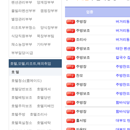
펜션관리부부
양계장부부
플빌라펜션부부
캠핑장부부
업종
별장관리부부
주방장
버거리동타
리조트부부청소
양식장부부
주방보조
버거리동타
식당직원부부
목장부부팀
조리사
버거리동타
채소농장부부
기타부부
주방보조
태안 펜
부부일당/시급
주방보조
칼국수 집
호텔,모텔,리조트,해외취업
주방장
주방찬모
호 텔
찬모
주방찬모
호텔청소(룸메이드)
주방장
주방찬모
호텔당번보조
호텔캐셔
주방보조
주방찬모
호텔베팅보조
호텔당번
주방장
함바식당
호텔주차보조
호텔지배인
주방장
함바식당
호텔주방
호텔조리사
홀서빙
대부도 
호텔욕실청소
호텔세탁
카운터
대부도 