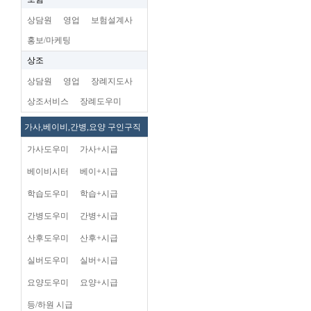
상담원
영업
보험설계사
홍보/마케팅
상조
상담원
영업
장례지도사
상조서비스
장례도우미
가사,베이비,간병,요양 구인구직
가사도우미
가사+시급
베이비시터
베이+시급
학습도우미
학습+시급
간병도우미
간병+시급
산후도우미
산후+시급
실버도우미
실버+시급
요양도우미
요양+시급
등/하원 시급