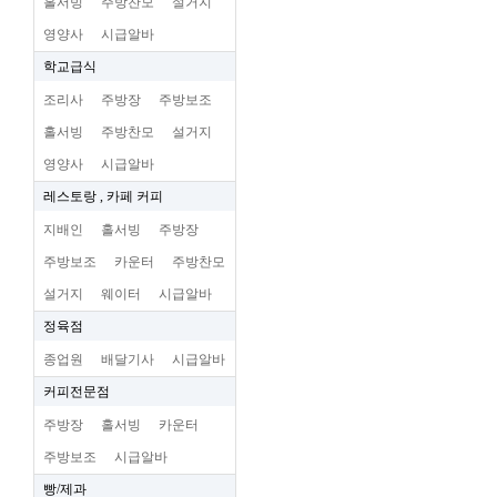
홀서빙
주방찬모
설거지
영양사
시급알바
학교급식
조리사
주방장
주방보조
홀서빙
주방찬모
설거지
영양사
시급알바
레스토랑 , 카페 커피
지배인
홀서빙
주방장
주방보조
카운터
주방찬모
설거지
웨이터
시급알바
정육점
종업원
배달기사
시급알바
커피전문점
주방장
홀서빙
카운터
주방보조
시급알바
빵/제과