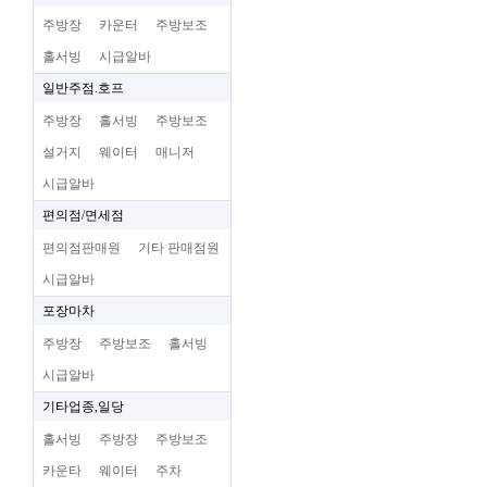
주방장
카운터
주방보조
홀서빙
시급알바
일반주점.호프
주방장
홀서빙
주방보조
설거지
웨이터
매니저
시급알바
편의점/면세점
편의점판매원
기타 판매점원
시급알바
포장마차
주방장
주방보조
홀서빙
시급알바
기타업종,일당
홀서빙
주방장
주방보조
카운타
웨이터
주차