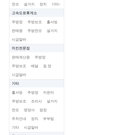
찬모
설거지
장치
기타~
고속도로휴게소
주방장
주방보조
홀서빙
판매원
주방찬모
설거지
시급알바
치킨전문점
판매계산원
주방장
주방보조
배달
점 장
시급알바
기타
홀서빙
주방장
카운터
주방보조
조리사
설거지
찬모
영양사
점장
주차안내
장치
부부팀
기타
시급알바