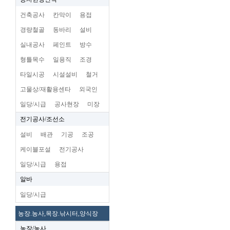
건축공사
칸막이
용접
경량철골
동바리
설비
실내공사
페인트
방수
형틀목수
일용직
조경
타일시공
시설설비
철거
고물상/재활용센타
외국인
일당/시급
공사현장
미장
전기공사/조선소
설비
배관
기공
조공
케이블포설
전기공사
일당/시급
용접
알바
일당/시급
농장.농사,목장.낚시터,양식장
농장/농사