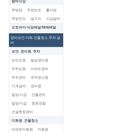
함바식당
주방장
주방보조
홀서빙
주방찬모
설거지
시급알바
오토바이/식당배달/택배배달
경비보안.미화.건물청소.주차.설
비
보안. 경비원. 주차
보안요원
빌딩경비원
주차요원
아파트경비
주차관리
주차정산원
기계설비
경비원
일당/시급
건물관리
일당/시급
청원경찰
건설현장경비
미화원. 건물청소
아파트미화원
미화원