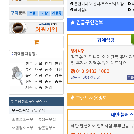
운전기사/카센타/주유소/세차장
백
매매임대
긴급구인정보
형제식당
형제식당
칼국수 집 입니다 숙소 단독 주택 리
링 혼자서 지랠수 있게 해드려요
전국
서울
경기
인천
부산
대구
광주
대전
010-9483-1080
울산
강원
경남
경북
근무지: 전남 신안군
긴급
전남
전북
충남
충북
제주
세종
해외
그랜드채용정보
부부팀취업구인구직~~
부부팀취업 구인구직
태안 블레
호텔청소부부
농장부부팀
태안 펜션에서 함께하실 부부팀을 
모텔청소부부
양돈장부부