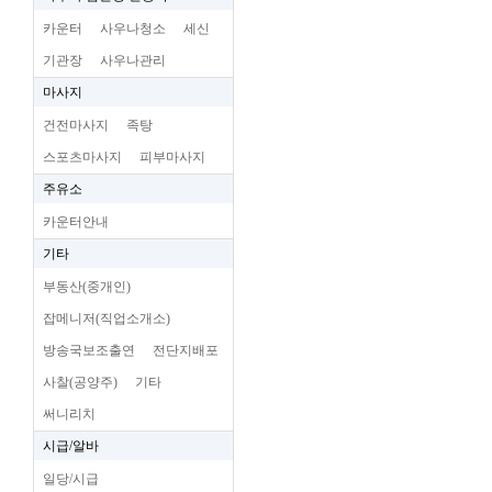
카운터
사우나청소
세신
기관장
사우나관리
마사지
건전마사지
족탕
스포츠마사지
피부마사지
주유소
카운터안내
기타
부동산(중개인)
잡메니저(직업소개소)
방송국보조출연
전단지배포
사찰(공양주)
기타
써니리치
시급/알바
일당/시급