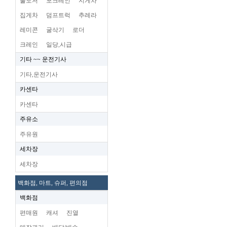
불도저
포크레인
지게차
집게차
덤프트럭
추레라
레미콘
굴삭기
로더
크레인
일당,시급
기타 ~~ 운전기사
기타,운전기사
카센타
카센타
주유소
주유원
세차장
세차장
백화점, 마트, 슈퍼, 편의점
백화점
편매원
캐셔
진열