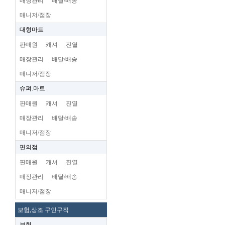
매장관리
배달/배송
매니저/점장
대형마트
판매원
캐셔
진열
매장관리
배달/배송
매니저/점장
슈펴.마트
판매원
캐셔
진열
매장관리
배달/배송
매니저/점장
편의점
판매원
캐셔
진열
매장관리
배달/배송
매니저/점장
보험,상조 구인구직
보험