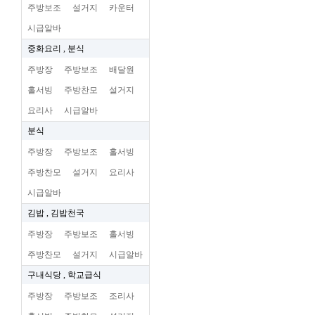
주방보조
설거지
카운터
시급알바
중화요리 , 분식
주방장
주방보조
배달원
홀서빙
주방찬모
설거지
요리사
시급알바
분식
주방장
주방보조
홀서빙
주방찬모
설거지
요리사
시급알바
김밥 , 김밥천국
주방장
주방보조
홀서빙
주방찬모
설거지
시급알바
구내식당 , 학교급식
주방장
주방보조
조리사