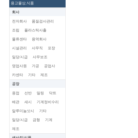
용고물상,식품
회사
전자회사
품질검사관리
조립
플라스틱사출
물류센타
용역회사
시설관리
사무직
포장
일당/시급
사무보조
영업사원
가공
공업사
카센타
기타
제조
공장
용접
선반
밀링
닥트
배관
새시
기계정비수리
알루미늄삿시
기타
일당/시급
금형
기계
제조
생산직/식품