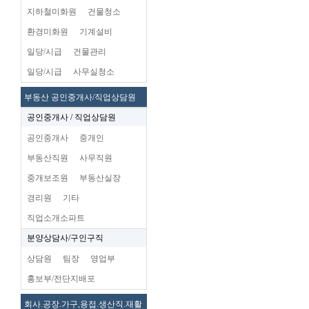
지하철미화원
건물청소
환경미화원
기계설비
일당/시급
건물관리
일당/시급
사무실청소
부동산 공인중개사/직업상담원
공인중개사 / 직업상담원
공인중개사
중개인
부동산직원
사무직원
중개보조원
부동산실장
경리원
기타
직업소개소파트
분양상담사/구인구직
상담원
팀장
영업부
홍보부/전단지배포
회사.공장.가구,용접.생산직.재활