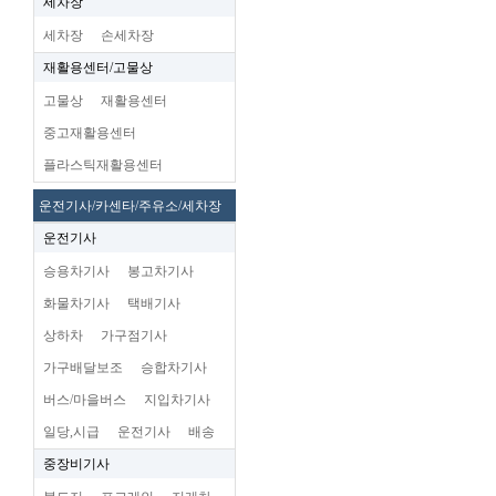
세차장
세차장
손세차장
재활용센터/고물상
고물상
재활용센터
중고재활용센터
플라스틱재활용센터
운전기사/카센타/주유소/세차장
운전기사
승용차기사
봉고차기사
화물차기사
택배기사
상하차
가구점기사
가구배달보조
승합차기사
버스/마을버스
지입차기사
일당,시급
운전기사
배송
중장비기사