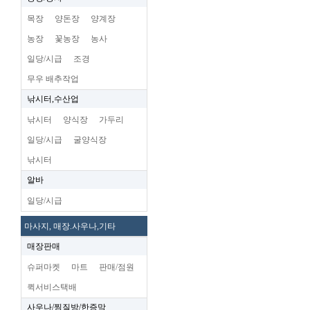
목장
양돈장
양계장
농장
꽃농장
농사
일당/시급
조경
무우 배추작업
낚시터,수산업
낚시터
양식장
가두리
일당/시급
굴양식장
낚시터
알바
일당/시급
마사지, 매장.사우나,기타
매장판매
슈퍼마켓
마트
판매/점원
퀵서비스택배
사우나/찜질방/한증막