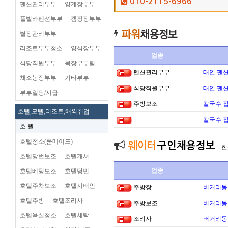
010-2115-6966
펜션관리부부
양계장부부
플빌라펜션부부
캠핑장부부
별장관리부부
리조트부부청소
양식장부부
업종
식당직원부부
목장부부팀
펜션관리부부
태안 펜
채소농장부부
기타부부
식당직원부부
태안 펜
부부일당/시급
주방보조
칼국수 집
호텔,모텔,리조트,해외취업
칼국수 집
호 텔
호텔청소(룸메이드)
웨이터
구인채용정보
한
호텔당번보조
호텔캐셔
업종
호텔베팅보조
호텔당번
호텔주차보조
호텔지배인
주방장
버거리동타
호텔주방
호텔조리사
주방보조
버거리동타
호텔욕실청소
호텔세탁
조리사
버거리동타