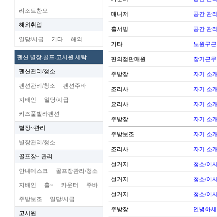
리조트찬모
매니저
공간 관리
해외취업
홀서빙
공간 관리
일당/시급
기타
해외
기타
노원구근
펜션 별장.골프.고시원 세탁
편의점판매원
장기근무
펜션관리/청소
주방장
자기 소
펜션관리/청소
펜션주바
조리사
자기 소
지배인
일당/시급
요리사
자기 소
키즈풀빌라펜션
주방장
자기 소
별장~관리
주방보조
자기 소
별장관리/청소
조리사
자기 소
골프장~ 관리
설거지
청소/이사
안내데스크
골프장관리/청소
설거지
청소/이사
지배인
홀~
카운터
주바
설거지
청소/이사
주방보조
일당/시급
주방장
안녕하세
고시원