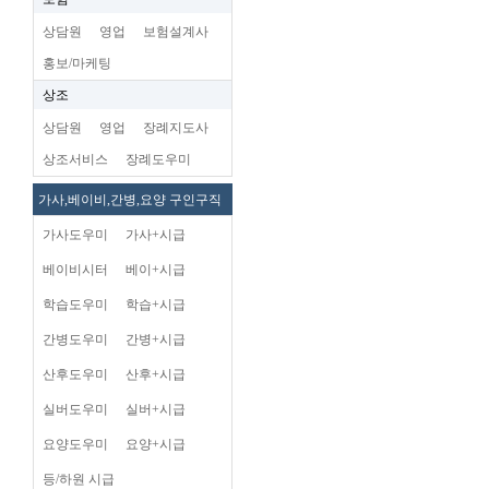
상담원
영업
보험설계사
홍보/마케팅
상조
상담원
영업
장례지도사
상조서비스
장례도우미
가사,베이비,간병,요양 구인구직
가사도우미
가사+시급
베이비시터
베이+시급
학습도우미
학습+시급
간병도우미
간병+시급
산후도우미
산후+시급
실버도우미
실버+시급
요양도우미
요양+시급
등/하원 시급