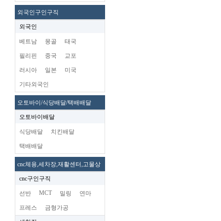
외국인구인구직
외국인
베트남
몽골
태국
필리핀
중국
교포
러시아
일본
미국
기타외국인
오토바이/식당배달/택배배달
오토바이배달
식당배달
치킨배달
택배배달
cnc체용,세차장,재활센터,고물상
cnc구인구직
MCT
선반
밀링
연마
프레스
금형가공