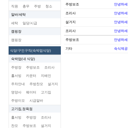
주방보조
안녕하세
직원
총무
주방
청소
조리사
안녕하세
알바/세탁
설거지
안녕하세
세탁
일당/시급
조리사
안녕하세
캠핑장
주방보조
안녕하세
캠핑장
기타
숙식제공
식당/구인구직(숙박업식당)
숙박업(내 식당)
주방장
주방보조
조리사
홀서빙
카운터
지배인
주차안내
주방찬모
설거지
영양사
웨이터
고기집
주방이모
시급알바
고기집,정육점
홀서빙
주방장
조리사
찬모
주방보조
설거지