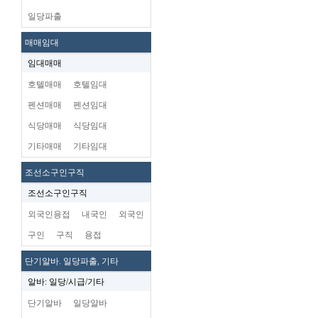
일당파출
매매임대
임대매매
호텔매매
호텔임대
펜션매매
펜션임대
식당매매
식당임대
기타매매
기타임대
조선소구인구직
조선소구인구직
외국인용접
내국인
외국인
구인
구직
용접
단기알바. 일당파출, 기타
알바: 일당/시급/기타
단기알바
일당알바