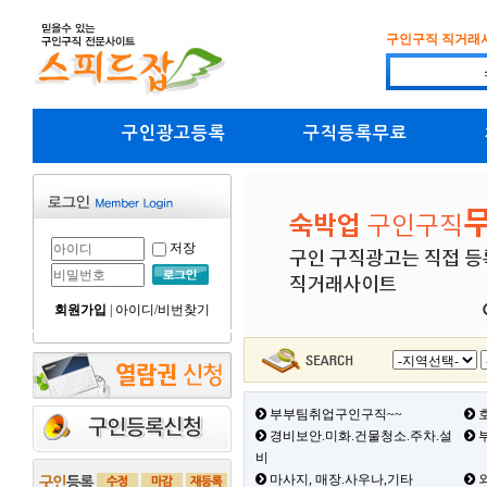
구인구직 직거래
구인광고등록
구직등록무료
저장
회원가입
|
아이디/비번찾기
부부팀취업구인구직~~
호
경비보안.미화.건물청소.주차.설
부
비
마사지, 매장.사우나,기타