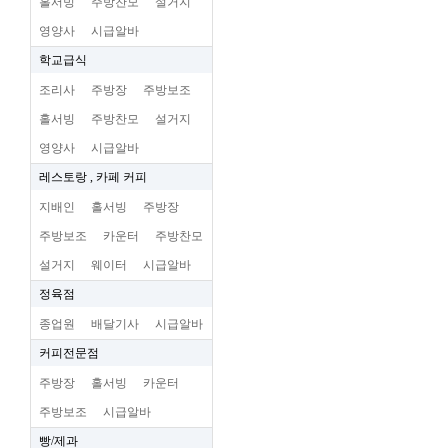
홀서빙
주방찬모
설거지
영양사
시급알바
학교급식
조리사
주방장
주방보조
홀서빙
주방찬모
설거지
영양사
시급알바
레스토랑 , 카페 커피
지배인
홀서빙
주방장
주방보조
카운터
주방찬모
설거지
웨이터
시급알바
정육점
종업원
배달기사
시급알바
커피전문점
주방장
홀서빙
카운터
주방보조
시급알바
빵/제과