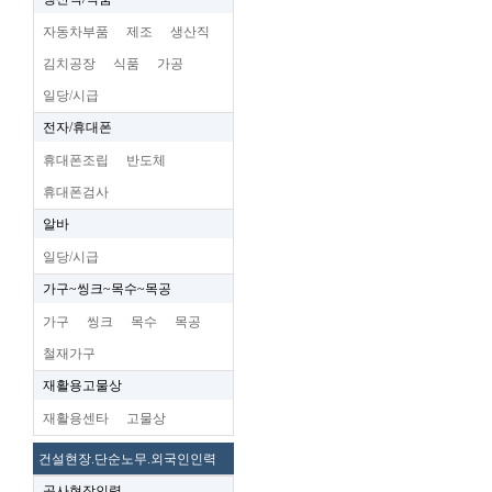
자동차부품
제조
생산직
김치공장
식품
가공
일당/시급
전자/휴대폰
휴대폰조립
반도체
휴대폰검사
알바
일당/시급
가구~씽크~목수~목공
가구
씽크
목수
목공
철재가구
재활용고물상
재활용센타
고물상
건설현장.단순노무.외국인인력
공사현장인력