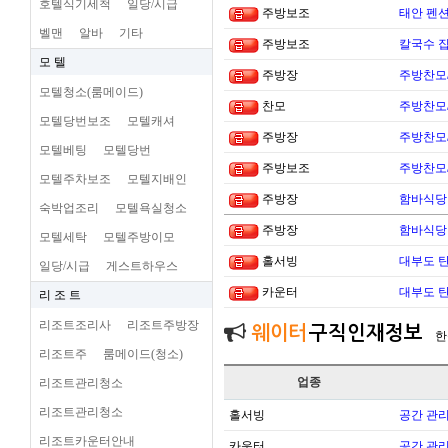
호텔식기세척
일당/시급
주방보조
태안 펜
벨맨
알바
기타
주방보조
칼국수 집
모 텔
주방장
주방찬모
모텔청소(룸메이드)
찬모
주방찬모
모텔당번보조
모텔캐셔
주방장
주방찬모
모텔베팅
모텔당번
주방보조
주방찬모
모텔주차보조
모텔지배인
주방장
함바식당
숙박업조리
모텔욕실청소
주방장
함바식당
모텔세탁
모텔주방이모
홀서빙
대부도 
일당/시급
게스트하우스
카운터
대부도 
리 조 트
리조트조리사
리조트주방장
웨이터
구직인재정보
한
리조트주
룸메이드(청소)
업종
리조트관리청소
리조트관리청소
홀서빙
공간 관리
리조트카운터안내
카운터
공간 관리