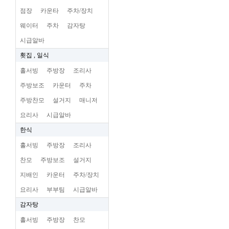
점장
카운타
주차/장치
웨이터
주차
감자탕
시급알바
횟집 , 일식
홀서빙
주방장
조리사
주방보조
카운터
주차
주방찬모
설거지
매니저
요리사
시급알바
한식
홀서빙
주방장
조리사
찬모
주방보조
설거지
지배인
카운터
주차/장치
요리사
부부팀
시급알바
감자탕
홀서빙
주방장
찬모