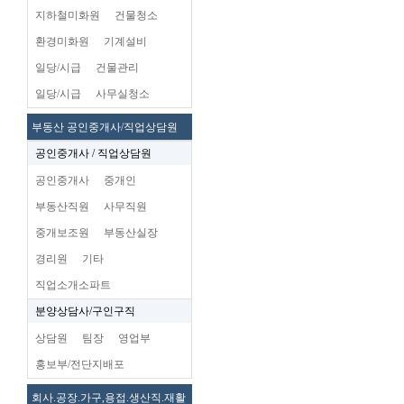
지하철미화원
건물청소
환경미화원
기계설비
일당/시급
건물관리
일당/시급
사무실청소
부동산 공인중개사/직업상담원
공인중개사 / 직업상담원
공인중개사
중개인
부동산직원
사무직원
중개보조원
부동산실장
경리원
기타
직업소개소파트
분양상담사/구인구직
상담원
팀장
영업부
홍보부/전단지배포
회사.공장.가구,용접.생산직.재활