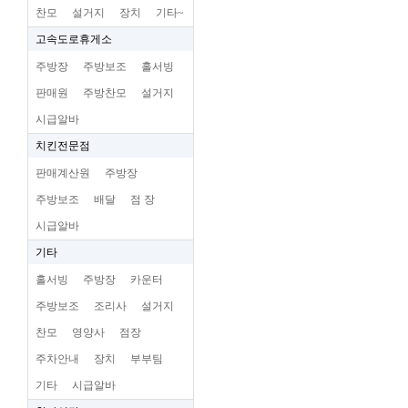
찬모
설거지
장치
기타~
고속도로휴게소
주방장
주방보조
홀서빙
판매원
주방찬모
설거지
시급알바
치킨전문점
판매계산원
주방장
주방보조
배달
점 장
시급알바
기타
홀서빙
주방장
카운터
주방보조
조리사
설거지
찬모
영양사
점장
주차안내
장치
부부팀
기타
시급알바