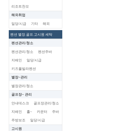
리조트찬모
해외취업
일당/시급
기타
해외
펜션 별장.골프.고시원 세탁
펜션관리/청소
펜션관리/청소
펜션주바
지배인
일당/시급
키즈풀빌라펜션
별장~관리
별장관리/청소
골프장~ 관리
안내데스크
골프장관리/청소
지배인
홀~
카운터
주바
주방보조
일당/시급
고시원