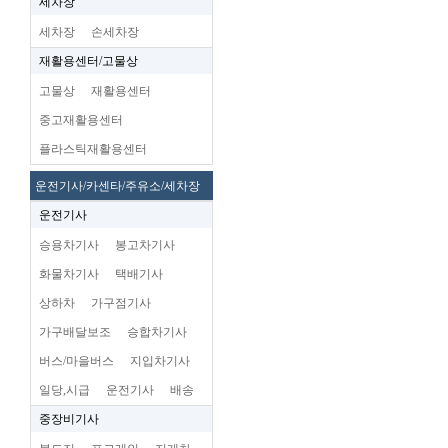
세차장
세차장
손세차장
재활용센터/고물상
고물상
재활용센터
중고재활용센터
플라스틱재활용센터
운전기사/카센타/주유소/세차장
운전기사
승용차기사
봉고차기사
화물차기사
택배기사
상하차
가구점기사
가구배달보조
승합차기사
버스/마을버스
지입차기사
일당,시급
운전기사
배송
중장비기사