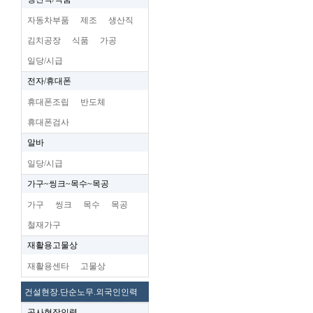
자동차부품
제조
생산직
김치공장
식품
가공
일당/시급
전자/휴대폰
휴대폰조립
반도체
휴대폰검사
알바
일당/시급
가구~씽크~목수~목공
가구
씽크
목수
목공
철재가구
재활용고물상
재활용센타
고물상
건설현장.단순노무.외국인인력
공사현장인력