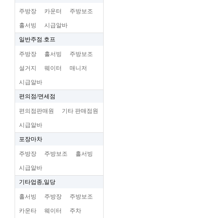
주방장
카운터
주방보조
홀서빙
시급알바
일반주점.호프
주방장
홀서빙
주방보조
설거지
웨이터
매니저
시급알바
편의점/면세점
편의점판매원
기타 판매점원
시급알바
포장마차
주방장
주방보조
홀서빙
시급알바
기타업종,일당
홀서빙
주방장
주방보조
카운타
웨이터
주차