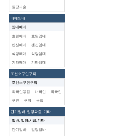
일당파출
매매임대
임대매매
호텔매매
호텔임대
펜션매매
펜션임대
식당매매
식당임대
기타매매
기타임대
조선소구인구직
조선소구인구직
외국인용접
내국인
외국인
구인
구직
용접
단기알바. 일당파출, 기타
알바: 일당/시급/기타
단기알바
일당알바