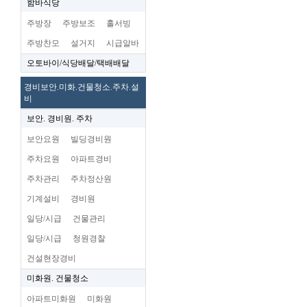
함바식당
주방장
주방보조
홀서빙
주방찬모
설거지
시급알바
오토바이/식당배달/택배배달
경비보안.미화.건물청소.주차.설
비
보안. 경비원. 주차
보안요원
빌딩경비원
주차요원
아파트경비
주차관리
주차정산원
기계설비
경비원
일당/시급
건물관리
일당/시급
청원경찰
건설현장경비
미화원. 건물청소
아파트미화원
미화원