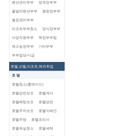
펜션관리부부
양계장부부
플빌라펜션부부
캠핑장부부
별장관리부부
리조트부부청소
양식장부부
식당직원부부
목장부부팀
채소농장부부
기타부부
부부일당/시급
호텔,모텔,리조트,해외취업
호 텔
호텔청소(룸메이드)
호텔당번보조
호텔캐셔
호텔베팅보조
호텔당번
호텔주차보조
호텔지배인
호텔주방
호텔조리사
호텔욕실청소
호텔세탁