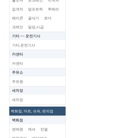
불도저
포크레인
지게차
집게차
덤프트럭
추레라
레미콘
굴삭기
로더
크레인
일당,시급
기타 ~~ 운전기사
기타,운전기사
카센타
카센타
주유소
주유원
세차장
세차장
백화점, 마트, 슈퍼, 편의점
백화점
편매원
캐셔
진열