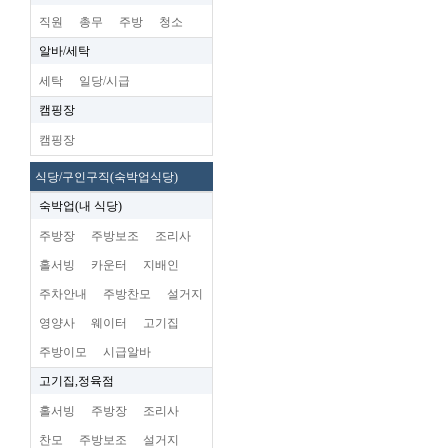
직원
총무
주방
청소
알바/세탁
세탁
일당/시급
캠핑장
캠핑장
식당/구인구직(숙박업식당)
숙박업(내 식당)
주방장
주방보조
조리사
홀서빙
카운터
지배인
주차안내
주방찬모
설거지
영양사
웨이터
고기집
주방이모
시급알바
고기집,정육점
홀서빙
주방장
조리사
찬모
주방보조
설거지