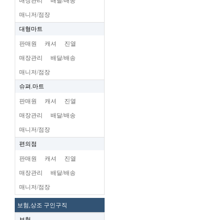
매장관리
배달/배송
매니저/점장
대형마트
판매원
캐셔
진열
매장관리
배달/배송
매니저/점장
슈펴.마트
판매원
캐셔
진열
매장관리
배달/배송
매니저/점장
편의점
판매원
캐셔
진열
매장관리
배달/배송
매니저/점장
보험,상조 구인구직
보험