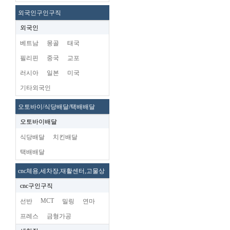
외국인구인구직
외국인
베트남
몽골
태국
필리핀
중국
교포
러시아
일본
미국
기타외국인
오토바이/식당배달/택배배달
오토바이배달
식당배달
치킨배달
택배배달
cnc체용,세차장,재활센터,고물상
cnc구인구직
MCT
선반
밀링
연마
프레스
금형가공