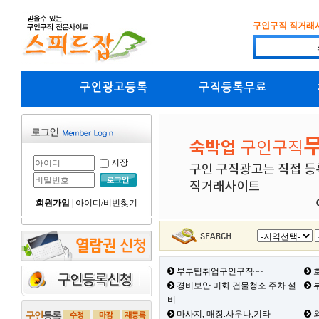
구인구직 직거래
구인광고등록
구직등록무료
저장
회원가입
|
아이디/비번찾기
부부팀취업구인구직~~
호
경비보안.미화.건물청소.주차.설
부
비
마사지, 매장.사우나,기타