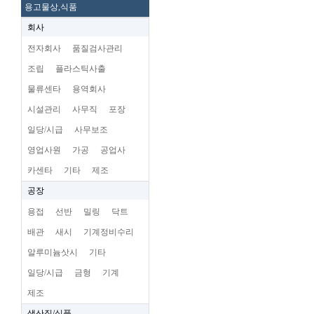
용고물상,식품
회사
전자회사
품질검사관리
조립
플라스틱사출
물류센타
용역회사
시설관리
사무직
포장
일당/시급
사무보조
영업사원
가공
공업사
카센타
기타
제조
공장
용접
선반
밀링
닥트
배관
새시
기계정비수리
알루미늄삿시
기타
일당/시급
금형
기계
제조
생산직/식품