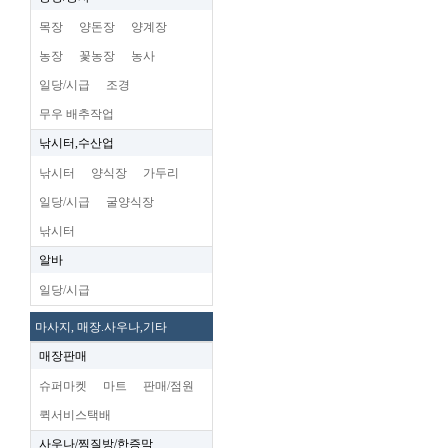
목장
양돈장
양계장
농장
꽃농장
농사
일당/시급
조경
무우 배추작업
낚시터,수산업
낚시터
양식장
가두리
일당/시급
굴양식장
낚시터
알바
일당/시급
마사지, 매장.사우나,기타
매장판매
슈퍼마켓
마트
판매/점원
퀵서비스택배
사우나/찜질방/한증막