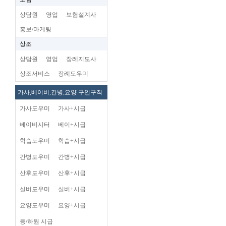
상담원
영업
보험설계사
홍보/마케팅
상조
상담원
영업
장례지도사
상조서비스
장례도우미
가사,베이비,간병,요양 구인구직
가사도우미
가사+시급
베이비시터
베이+시급
학습도우미
학습+시급
간병도우미
간병+시급
산후도우미
산후+시급
실버도우미
실버+시급
요양도우미
요양+시급
등/하원 시급