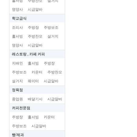
홀서빙
주방찬모
설거지
영양사
시급알바
학교급식
조리사
주방장
주방보조
홀서빙
주방찬모
설거지
영양사
시급알바
레스토랑 , 카페 커피
지배인
홀서빙
주방장
주방보조
카운터
주방찬모
설거지
웨이터
시급알바
정육점
종업원
배달기사
시급알바
커피전문점
주방장
홀서빙
카운터
주방보조
시급알바
빵/제과