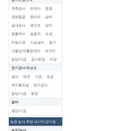
건축공사
칸막이
용접
경량철골
동바리
설비
실내공사
페인트
방수
형틀목수
일용직
조경
타일시공
시설설비
철거
고물상/재활용센타
외국인
일당/시급
공사현장
미장
전기공사/조선소
설비
배관
기공
조공
케이블포설
전기공사
일당/시급
용접
알바
일당/시급
농장.농사,목장.낚시터,양식장
농장/농사