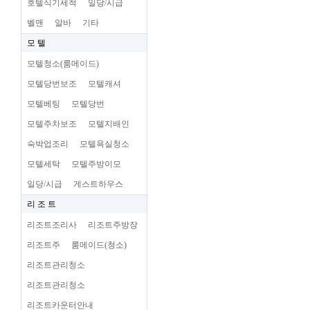
호텔식기세척
일당/시급
벨맨
알바
기타
모 텔
모텔청소(룸메이드)
모텔당번보조
모텔캐셔
모텔베팅
모텔당번
모텔주차보조
모텔지배인
숙박업조리
모텔욕실청소
모텔세탁
모텔주방이모
일당/시급
게스트하우스
리 조 트
리조트조리사
리조트주방장
리조트주
룸메이드(청소)
리조트관리청소
리조트관리청소
리조트카운터안내