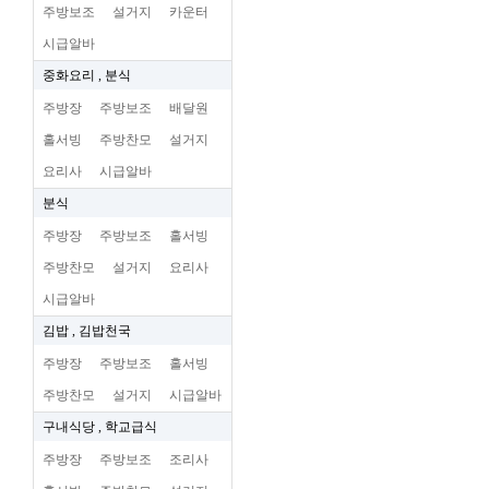
주방보조
설거지
카운터
시급알바
중화요리 , 분식
주방장
주방보조
배달원
홀서빙
주방찬모
설거지
요리사
시급알바
분식
주방장
주방보조
홀서빙
주방찬모
설거지
요리사
시급알바
김밥 , 김밥천국
주방장
주방보조
홀서빙
주방찬모
설거지
시급알바
구내식당 , 학교급식
주방장
주방보조
조리사