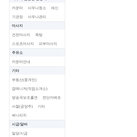
카운터
사우나청소
세신
기관장
사우나관리
마사지
건전마사지
족탕
스포츠마사지
피부마사지
주유소
카운터안내
기타
부동산(중개인)
잡메니저(직업소개소)
방송국보조출연
전단지배포
사찰(공양주)
기타
써니리치
시급/알바
일당/시급