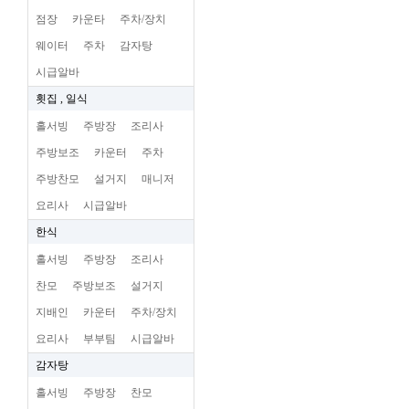
점장
카운타
주차/장치
웨이터
주차
감자탕
시급알바
횟집 , 일식
홀서빙
주방장
조리사
주방보조
카운터
주차
주방찬모
설거지
매니저
요리사
시급알바
한식
홀서빙
주방장
조리사
찬모
주방보조
설거지
지배인
카운터
주차/장치
요리사
부부팀
시급알바
감자탕
홀서빙
주방장
찬모