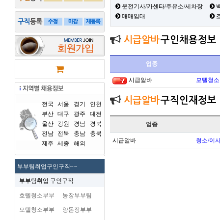
운전기사/카센타/주유소/세차장
백
매매임대
시급알바
구인채용정보
업종
시급알바
모텔청소
시급알바
구직인재정보
전국
서울
경기
인천
부산
대구
광주
대전
울산
강원
경남
경북
업종
전남
전북
충남
충북
시급알바
청소/이사
제주
세종
해외
부부팀취업구인구직~~
부부팀취업 구인구직
호텔청소부부
농장부부팀
모텔청소부부
양돈장부부