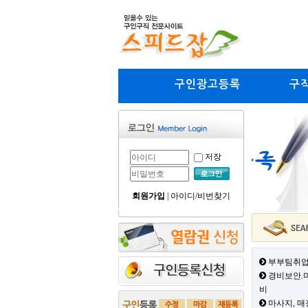
구인광고등록
구
저장
회원가입
|
아이디/비번찾기
부부팀취업
경비보안.미
비
마사지, 매