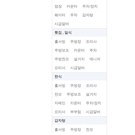
점장
카운타
주차/장치
웨이터
주차
감자탕
시급알바
횟집 , 일식
홀서빙
주방장
조리사
주방보조
카운터
주차
주방찬모
설거지
매니저
요리사
시급알바
한식
홀서빙
주방장
조리사
찬모
주방보조
설거지
지배인
카운터
주차/장치
요리사
부부팀
시급알바
감자탕
홀서빙
주방장
찬모