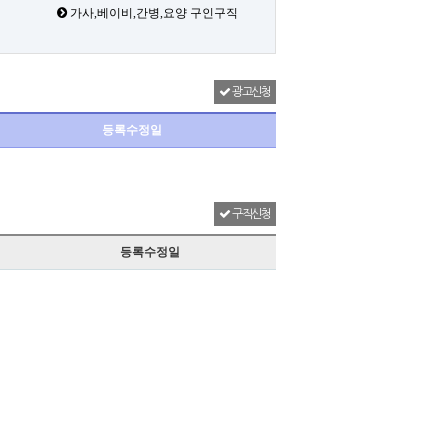
가사,베이비,간병,요양 구인구직
광고신청
등록수정일
구직신청
등록수정일