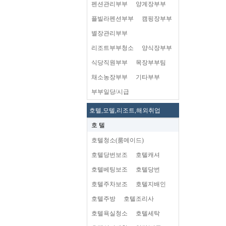
펜션관리부부
양계장부부
플빌라펜션부부
캠핑장부부
별장관리부부
리조트부부청소
양식장부부
식당직원부부
목장부부팀
채소농장부부
기타부부
부부일당/시급
호텔,모텔,리조트,해외취업
호 텔
호텔청소(룸메이드)
호텔당번보조
호텔캐셔
호텔베팅보조
호텔당번
호텔주차보조
호텔지배인
호텔주방
호텔조리사
호텔욕실청소
호텔세탁