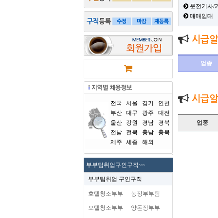
운전기사/
매매임대
시급알
업종
시급알
전국
서울
경기
인천
부산
대구
광주
대전
울산
강원
경남
경북
업종
전남
전북
충남
충북
제주
세종
해외
부부팀취업구인구직~~
부부팀취업 구인구직
호텔청소부부
농장부부팀
모텔청소부부
양돈장부부