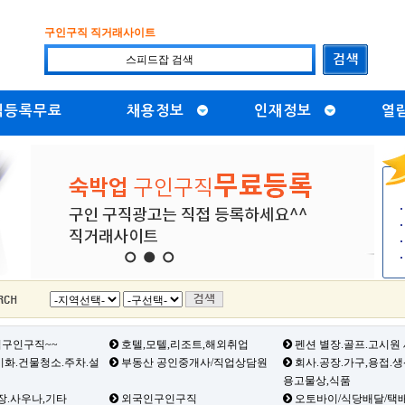
구인구직 직거래사이트
직등록무료
채용정보
인재정보
열
1
2
3
구인구직~~
호텔,모텔,리조트,해외취업
펜션 별장.골프.고시원
화.건물청소.주차.설
부동산 공인중개사/직업상담원
회사.공장.가구,용접.
용고물상,식품
장.사우나,기타
외국인구인구직
오토바이/식당배달/택