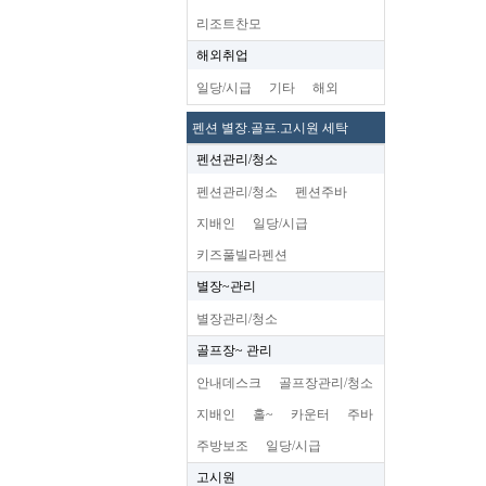
리조트찬모
해외취업
일당/시급
기타
해외
펜션 별장.골프.고시원 세탁
펜션관리/청소
펜션관리/청소
펜션주바
지배인
일당/시급
키즈풀빌라펜션
별장~관리
별장관리/청소
골프장~ 관리
안내데스크
골프장관리/청소
지배인
홀~
카운터
주바
주방보조
일당/시급
고시원