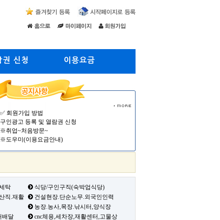
람권 신청
이용요금
✅ 회원가입 방법
구인광고 등록 및 열람권 신청
※취업~처음방문~
※도우미(이용요금안내)
 세탁
식당/구인구직(숙박업식당)
생산직.재활
건설현장.단순노무.외국인인력
농장.농사,목장.낚시터,양식장
배배달
cnc체용,세차장,재활센터,고물상