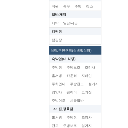
직원
총무
주방
청소
알바/세탁
세탁
일당/시급
캠핑장
캠핑장
식당/구인구직(숙박업식당)
숙박업(내 식당)
주방장
주방보조
조리사
홀서빙
카운터
지배인
주차안내
주방찬모
설거지
영양사
웨이터
고기집
주방이모
시급알바
고기집,정육점
홀서빙
주방장
조리사
찬모
주방보조
설거지