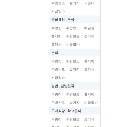
주방보조
설거지
카운터
시급알바
중화요리 , 분식
주방장
주방보조
배달원
홀서빙
주방찬모
설거지
요리사
시급알바
분식
주방장
주방보조
홀서빙
주방찬모
설거지
요리사
시급알바
김밥 , 김밥천국
주방장
주방보조
홀서빙
주방찬모
설거지
시급알바
구내식당 , 학교급식
주방장
주방보조
조리사