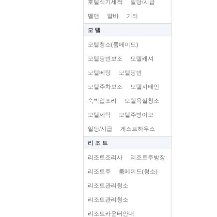
호텔식기세척
일당/시급
벨맨
알바
기타
모 텔
모텔청소(룸메이드)
모텔당번보조
모텔캐셔
모텔베팅
모텔당번
모텔주차보조
모텔지배인
숙박업조리
모텔욕실청소
모텔세탁
모텔주방이모
일당/시급
게스트하우스
리 조 트
리조트조리사
리조트주방장
리조트주
룸메이드(청소)
리조트관리청소
리조트관리청소
리조트카운터안내