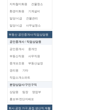
지하철미화원
건물청소
환경미화원
기계설비
일당/시급
건물관리
일당/시급
사무실청소
부동산 공인중개사/직업상담원
공인중개사 / 직업상담원
공인중개사
중개인
부동산직원
사무직원
중개보조원
부동산실장
경리원
기타
직업소개소파트
분양상담사/구인구직
상담원
팀장
영업부
홍보부/전단지배포
회사.공장.가구,용접.생산직.재활