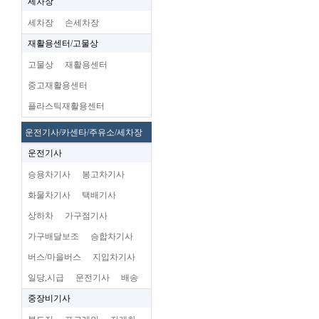
세차장
세차장
손세차장
재활용센터/고물상
고물상
재활용센터
중고재활용센터
플라스틱재활용센터
운전기사/카센타/주유소/세차장
운전기사
승용차기사
봉고차기사
화물차기사
택배기사
상하차
가구점기사
가구배달보조
승합차기사
버스/마을버스
지입차기사
일당,시급
운전기사
배송
중장비기사