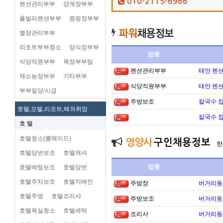
010-2115-6966
펜션관리부부
양계장부부
플빌라펜션부부
캠핑장부부
별장관리부부
리조트부부청소
양식장부부
업종
식당직원부부
목장부부팀
펜션관리부부
태안 펜
채소농장부부
기타부부
식당직원부부
태안 펜
부부일당/시급
주방보조
칼국수 집
호텔,모텔,리조트,해외취업
칼국수 집
호 텔
호텔청소(룸메이드)
영양사
구인채용정보
한
호텔당번보조
호텔캐셔
업종
호텔베팅보조
호텔당번
호텔주차보조
호텔지배인
주방장
버거리동타
호텔주방
호텔조리사
주방보조
버거리동타
호텔욕실청소
호텔세탁
조리사
버거리동타