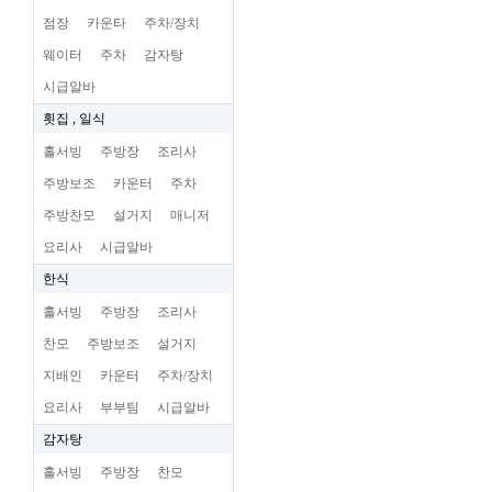
점장
카운타
주차/장치
웨이터
주차
감자탕
시급알바
횟집 , 일식
홀서빙
주방장
조리사
주방보조
카운터
주차
주방찬모
설거지
매니저
요리사
시급알바
한식
홀서빙
주방장
조리사
찬모
주방보조
설거지
지배인
카운터
주차/장치
요리사
부부팀
시급알바
감자탕
홀서빙
주방장
찬모