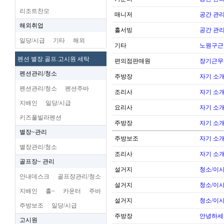
리조트찬모
매니저
공간 관리
해외취업
홀서빙
공간 관리
일당/시급
기타
해외
기타
노원구근
펜션 별장.골프.고시원 세탁
편의점판매원
장기근무
펜션관리/청소
주방장
자기 소
펜션관리/청소
펜션주바
조리사
자기 소
지배인
일당/시급
요리사
자기 소
키즈풀빌라펜션
주방장
자기 소
별장~관리
주방보조
자기 소
별장관리/청소
조리사
자기 소
골프장~ 관리
설거지
청소/이사
안내데스크
골프장관리/청소
설거지
청소/이사
지배인
홀~
카운터
주바
설거지
청소/이사
주방보조
일당/시급
주방장
안녕하세
고시원