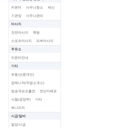
카운터
사우나청소
세신
기관장
사우나관리
마사지
건전마사지
족탕
스포츠마사지
피부마사지
주유소
카운터안내
기타
부동산(중개인)
잡메니저(직업소개소)
방송국보조출연
전단지배포
사찰(공양주)
기타
써니리치
시급/알바
일당/시급