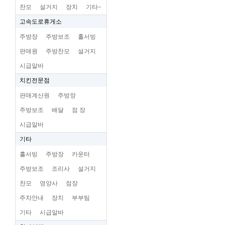
찬모
설거지
장치
기타~
고속도로휴게소
주방장
주방보조
홀서빙
판매원
주방찬모
설거지
시급알바
치킨전문점
판매계산원
주방장
주방보조
배달
점 장
시급알바
기타
홀서빙
주방장
카운터
주방보조
조리사
설거지
찬모
영양사
점장
주차안내
장치
부부팀
기타
시급알바