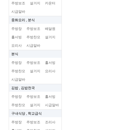
주방보조
설거지
카운터
시급알바
중화요리 , 분식
주방장
주방보조
배달원
홀서빙
주방찬모
설거지
요리사
시급알바
분식
주방장
주방보조
홀서빙
주방찬모
설거지
요리사
시급알바
김밥 , 김밥천국
주방장
주방보조
홀서빙
주방찬모
설거지
시급알바
구내식당 , 학교급식
주방장
주방보조
조리사