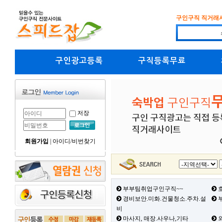
구인구직 직거래
구인광고등록
구직등록무료
저장
회원가입
|
아이디/비번찾기
부부팀취업구인구직~~
호
경비보안.미화.건물청소.주차.설
부
비
마사지, 매장.사우나,기타