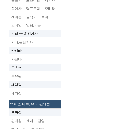
불도저
포크레인
지게차
집게차
덤프트럭
추레라
레미콘
굴삭기
로더
크레인
일당,시급
기타 ~~ 운전기사
기타,운전기사
카센타
카센타
주유소
주유원
세차장
세차장
백화점, 마트, 슈퍼, 편의점
백화점
편매원
캐셔
진열