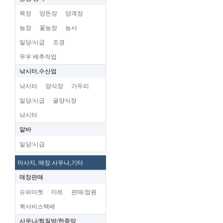
목장
양돈장
양계장
농장
꽃농장
농사
일당/시급
조경
무우 배추작업
낚시터,수산업
낚시터
양식장
가두리
일당/시급
굴양식장
낚시터
알바
일당/시급
마사지, 매장.사우나,기타
매장판매
슈퍼마켓
마트
판매/점원
퀵서비스택배
사우나/찜질방/한증막