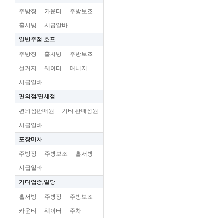
주방장
카운터
주방보조
홀서빙
시급알바
일반주점.호프
주방장
홀서빙
주방보조
설거지
웨이터
매니저
시급알바
편의점/면세점
편의점판매원
기타 판매점원
시급알바
포장마차
주방장
주방보조
홀서빙
시급알바
기타업종,일당
홀서빙
주방장
주방보조
카운타
웨이터
주차