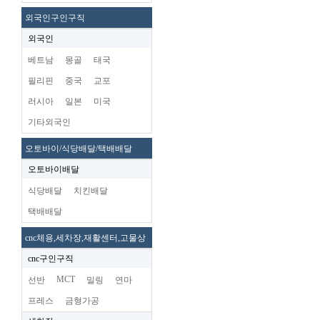
외국인구인구직
외국인
베트남
몽골
태국
필리핀
중국
교포
러시아
일본
미국
기타외국인
오토바이/식당배달/택배배달
오토바이배달
식당배달
치킨배달
택배배달
cnc체용,세차장,재활센터,고물상
cnc구인구직
MCT
선반
밀링
연마
프레스
금형가공