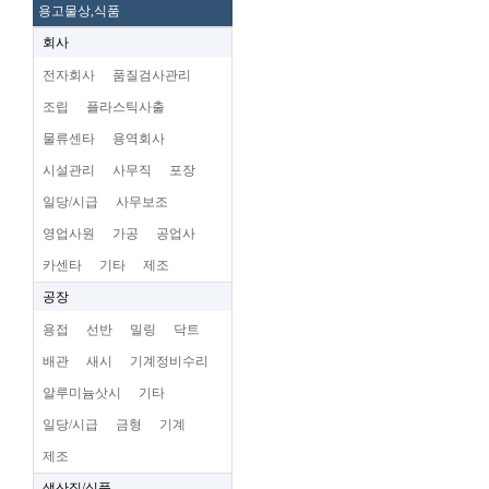
용고물상,식품
회사
전자회사
품질검사관리
조립
플라스틱사출
물류센타
용역회사
시설관리
사무직
포장
일당/시급
사무보조
영업사원
가공
공업사
카센타
기타
제조
공장
용접
선반
밀링
닥트
배관
새시
기계정비수리
알루미늄삿시
기타
일당/시급
금형
기계
제조
생산직/식품