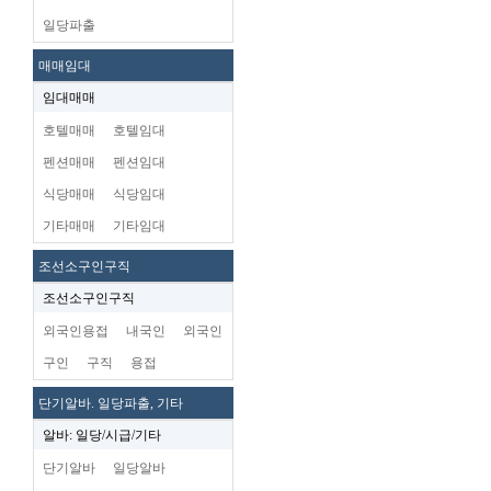
일당파출
매매임대
임대매매
호텔매매
호텔임대
펜션매매
펜션임대
식당매매
식당임대
기타매매
기타임대
조선소구인구직
조선소구인구직
외국인용접
내국인
외국인
구인
구직
용접
단기알바. 일당파출, 기타
알바: 일당/시급/기타
단기알바
일당알바