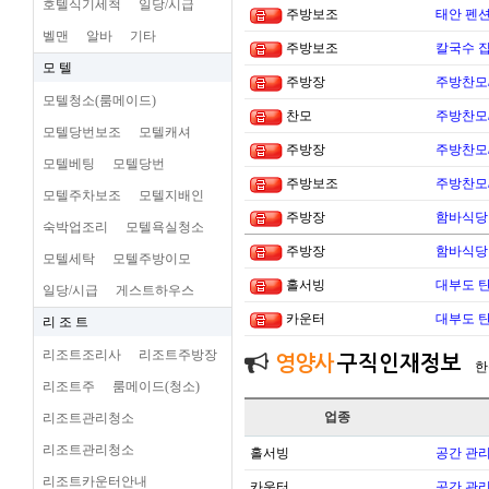
호텔식기세척
일당/시급
주방보조
태안 펜
벨맨
알바
기타
주방보조
칼국수 집
모 텔
주방장
주방찬모
모텔청소(룸메이드)
찬모
주방찬모
모텔당번보조
모텔캐셔
주방장
주방찬모
모텔베팅
모텔당번
주방보조
주방찬모
모텔주차보조
모텔지배인
주방장
함바식당
숙박업조리
모텔욕실청소
주방장
함바식당
모텔세탁
모텔주방이모
홀서빙
대부도 
일당/시급
게스트하우스
카운터
대부도 
리 조 트
리조트조리사
리조트주방장
영양사
구직인재정보
한
리조트주
룸메이드(청소)
업종
리조트관리청소
리조트관리청소
홀서빙
공간 관리
리조트카운터안내
카운터
공간 관리