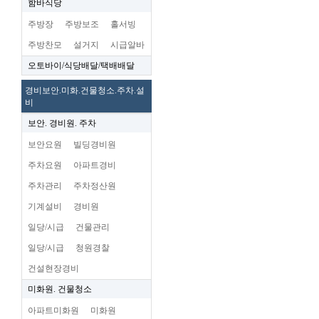
함바식당
주방장
주방보조
홀서빙
주방찬모
설거지
시급알바
오토바이/식당배달/택배배달
경비보안.미화.건물청소.주차.설
비
보안. 경비원. 주차
보안요원
빌딩경비원
주차요원
아파트경비
주차관리
주차정산원
기계설비
경비원
일당/시급
건물관리
일당/시급
청원경찰
건설현장경비
미화원. 건물청소
아파트미화원
미화원