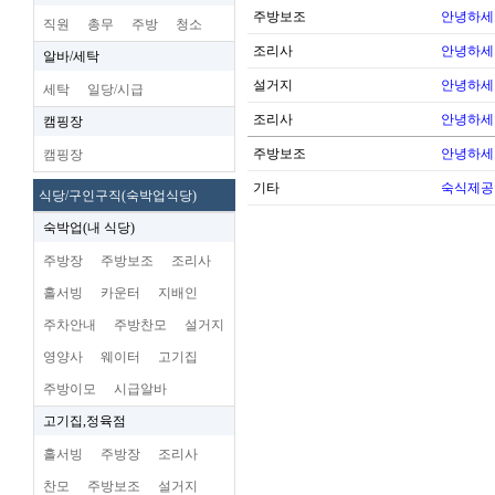
주방보조
안녕하세
직원
총무
주방
청소
조리사
안녕하세
알바/세탁
설거지
안녕하세
세탁
일당/시급
조리사
안녕하세
캠핑장
주방보조
안녕하세
캠핑장
기타
숙식제공
식당/구인구직(숙박업식당)
숙박업(내 식당)
주방장
주방보조
조리사
홀서빙
카운터
지배인
주차안내
주방찬모
설거지
영양사
웨이터
고기집
주방이모
시급알바
고기집,정육점
홀서빙
주방장
조리사
찬모
주방보조
설거지