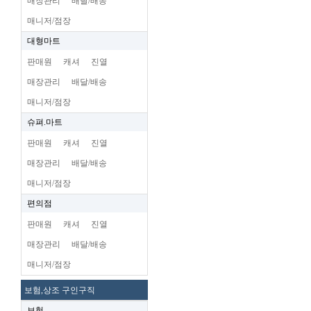
매장관리
배달/배송
매니저/점장
대형마트
판매원
캐셔
진열
매장관리
배달/배송
매니저/점장
슈펴.마트
판매원
캐셔
진열
매장관리
배달/배송
매니저/점장
편의점
판매원
캐셔
진열
매장관리
배달/배송
매니저/점장
보험,상조 구인구직
보험