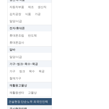
자동차부품
제조
생산직
김치공장
식품
가공
일당/시급
전자/휴대폰
휴대폰조립
반도체
휴대폰검사
알바
일당/시급
가구~씽크~목수~목공
가구
씽크
목수
목공
철재가구
재활용고물상
재활용센타
고물상
건설현장.단순노무.외국인인력
공사현장인력