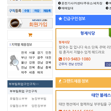
운전기사/카센타/주유소/세차장
백
매매임대
긴급구인정보
형제식당
형제식당
칼국수 집 입니다 숙소 단독 주택 리
링 혼자서 지랠수 있게 해드려요
전국
서울
경기
인천
부산
대구
광주
대전
010-9483-1080
울산
강원
경남
경북
근무지: 전남 신안군
긴급
전남
전북
충남
충북
제주
세종
해외
그랜드채용정보
부부팀취업구인구직~~
부부팀취업 구인구직
태안 블레
호텔청소부부
농장부부팀
태안 펜션에서 함께하실 부부팀을 
모텔청소부부
양돈장부부