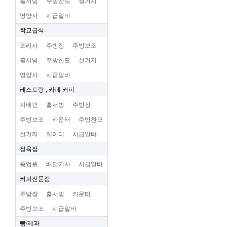
홀서빙
주방찬모
설거지
영양사
시급알바
학교급식
조리사
주방장
주방보조
홀서빙
주방찬모
설거지
영양사
시급알바
레스토랑 , 카페 커피
지배인
홀서빙
주방장
주방보조
카운터
주방찬모
설거지
웨이터
시급알바
정육점
종업원
배달기사
시급알바
커피전문점
주방장
홀서빙
카운터
주방보조
시급알바
빵/제과