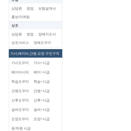
상담원
영업
보험설계사
홍보/마케팅
상조
상담원
영업
장례지도사
상조서비스
장례도우미
가사,베이비,간병,요양 구인구직
가사도우미
가사+시급
베이비시터
베이+시급
학습도우미
학습+시급
간병도우미
간병+시급
산후도우미
산후+시급
실버도우미
실버+시급
요양도우미
요양+시급
등/하원 시급