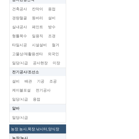
건축공사
칸막이
용접
경량철골
동바리
설비
실내공사
페인트
방수
형틀목수
일용직
조경
타일시공
시설설비
철거
고물상/재활용센타
외국인
일당/시급
공사현장
미장
전기공사/조선소
설비
배관
기공
조공
케이블포설
전기공사
일당/시급
용접
알바
일당/시급
농장.농사,목장.낚시터,양식장
농장/농사