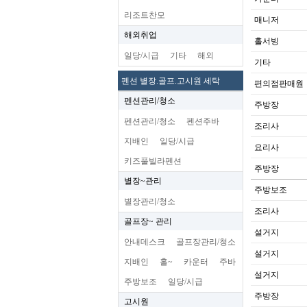
리조트찬모
매니저
해외취업
홀서빙
일당/시급
기타
해외
기타
펜션 별장.골프.고시원 세탁
편의점판매원
펜션관리/청소
주방장
펜션관리/청소
펜션주바
조리사
지배인
일당/시급
요리사
키즈풀빌라펜션
주방장
별장~관리
주방보조
별장관리/청소
조리사
골프장~ 관리
설거지
안내데스크
골프장관리/청소
설거지
지배인
홀~
카운터
주바
설거지
주방보조
일당/시급
주방장
고시원