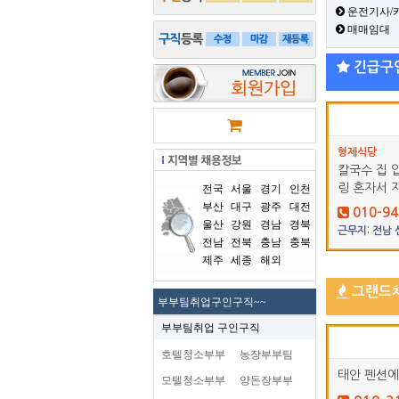
운전기사/
매매임대
긴급구
형제식당
칼국수 집 
링 혼자서 
전국
서울
경기
인천
부산
대구
광주
대전
010-94
울산
강원
경남
경북
근무지: 전남
전남
전북
충남
충북
제주
세종
해외
그랜드
부부팀취업구인구직~~
부부팀취업 구인구직
호텔청소부부
농장부부팀
태안 펜션에
모텔청소부부
양돈장부부