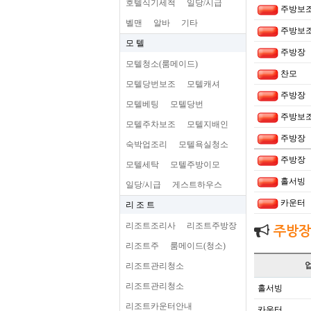
호텔식기세척
일당/시급
주방보
벨맨
알바
기타
주방보
모 텔
주방장
모텔청소(룸메이드)
찬모
모텔당번보조
모텔캐셔
주방장
모텔베팅
모텔당번
주방보
모텔주차보조
모텔지배인
주방장
숙박업조리
모텔욕실청소
주방장
모텔세탁
모텔주방이모
홀서빙
일당/시급
게스트하우스
카운터
리 조 트
리조트조리사
리조트주방장
주방장
리조트주
룸메이드(청소)
리조트관리청소
리조트관리청소
홀서빙
리조트카운터안내
카운터