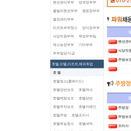
010-2
펜션관리부부
양계장부부
플빌라펜션부부
캠핑장부부
별장관리부부
리조트부부청소
양식장부부
식당직원부부
목장부부팀
펜션관
채소농장부부
기타부부
식당직
부부일당/시급
주방보
호텔,모텔,리조트,해외취업
호 텔
호텔청소(룸메이드)
주방장
호텔당번보조
호텔캐셔
호텔베팅보조
호텔당번
호텔주차보조
호텔지배인
주방장
호텔주방
호텔조리사
주방보
호텔욕실청소
호텔세탁
조리사