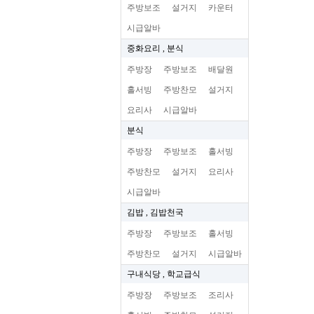
주방보조
설거지
카운터
시급알바
중화요리 , 분식
주방장
주방보조
배달원
홀서빙
주방찬모
설거지
요리사
시급알바
분식
주방장
주방보조
홀서빙
주방찬모
설거지
요리사
시급알바
김밥 , 김밥천국
주방장
주방보조
홀서빙
주방찬모
설거지
시급알바
구내식당 , 학교급식
주방장
주방보조
조리사