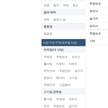
주방보조
직원
총무
주방
청소
조리사
알바/세탁
설거지
세탁
일당/시급
조리사
캠핑장
주방보조
캠핑장
기타
식당/구인구직(숙박업식당)
숙박업(내 식당)
주방장
주방보조
조리사
홀서빙
카운터
지배인
주차안내
주방찬모
설거지
영양사
웨이터
고기집
주방이모
시급알바
고기집,정육점
홀서빙
주방장
조리사
찬모
주방보조
설거지