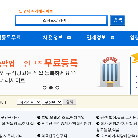
구인구직 직거래사이트
직등록무료
채용정보
인재정보
열
1
2
3
구인구직~~
호텔,모텔,리조트,해외취업
펜션 별장.골프.고시원
화.건물청소.주차.설
부동산 공인중개사/직업상담원
회사.공장.가구,용접.
용고물상,식품
장.사우나,기타
외국인구인구직
오토바이/식당배달/택