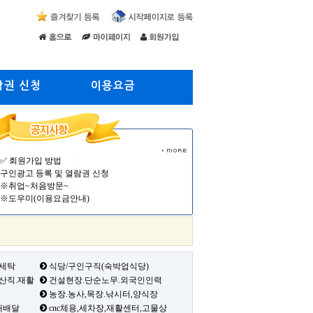
람권 신청
이용요금
✅ 회원가입 방법
구인광고 등록 및 열람권 신청
※취업~처음방문~
※도우미(이용요금안내)
 세탁
식당/구인구직(숙박업식당)
생산직.재활
건설현장.단순노무.외국인인력
농장.농사,목장.낚시터,양식장
배배달
cnc체용,세차장,재활센터,고물상