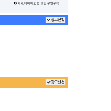
가사,베이비,간병,요양 구인구직
광고신청
광고신청