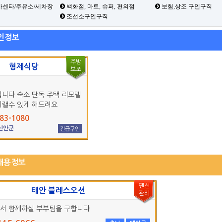
카센타/주유소/세차장
백화점, 마트, 슈퍼, 편의점
보험,상조 구인구직
조선소구인구직
인정보
주방
형제식당
보조
입니다 숙소 단독 주택 리모델
지랠수 있게 해드려요
83-1080
 신안군
긴급구인
채용정보
펜션
태안 블레스오션
관리
서 함께하실 부부팀을 구합니다