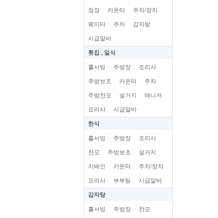
점장
카운타
주차/장치
웨이터
주차
감자탕
시급알바
횟집 , 일식
홀서빙
주방장
조리사
주방보조
카운터
주차
주방찬모
설거지
매니저
요리사
시급알바
한식
홀서빙
주방장
조리사
찬모
주방보조
설거지
지배인
카운터
주차/장치
요리사
부부팀
시급알바
감자탕
홀서빙
주방장
찬모