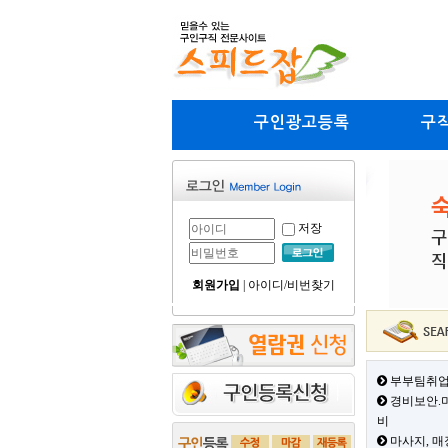
구인광고등록
구
저장
회원가입
|
아이디/비번찾기
부부팀취업
경비보안.미
비
마사지, 매