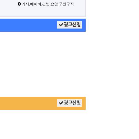
가사,베이비,간병,요양 구인구직
광고신청
광고신청