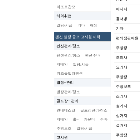
리조트찬모
매니저
해외취업
홀서빙
일당/시급
기타
해외
기타
펜션 별장.골프.고시원 세탁
편의점판매원
펜션관리/청소
주방장
펜션관리/청소
펜션주바
조리사
지배인
일당/시급
요리사
키즈풀빌라펜션
주방장
별장~관리
주방보조
별장관리/청소
조리사
골프장~ 관리
설거지
안내데스크
골프장관리/청소
설거지
지배인
홀~
카운터
주바
설거지
주방보조
일당/시급
주방장
고시원