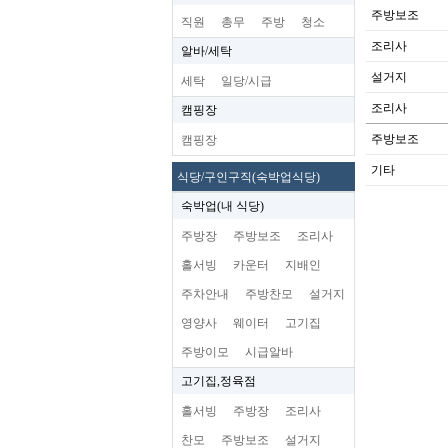
주방보조
직원
총무
주방
청소
조리사
알바/세탁
설거지
세탁
일당/시급
조리사
캠핑장
주방보조
캠핑장
기타
식당/구인구직(숙박업식당)
숙박업(내 식당)
주방장
주방보조
조리사
홀서빙
카운터
지배인
주차안내
주방찬모
설거지
영양사
웨이터
고기집
주방이모
시급알바
고기집,정육점
홀서빙
주방장
조리사
찬모
주방보조
설거지