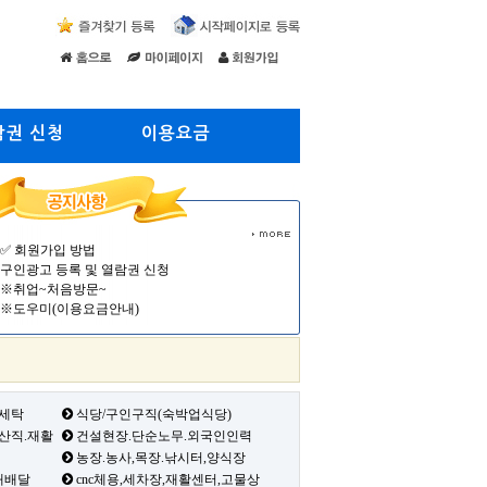
람권 신청
이용요금
✅ 회원가입 방법
구인광고 등록 및 열람권 신청
※취업~처음방문~
※도우미(이용요금안내)
 세탁
식당/구인구직(숙박업식당)
생산직.재활
건설현장.단순노무.외국인인력
농장.농사,목장.낚시터,양식장
배배달
cnc체용,세차장,재활센터,고물상