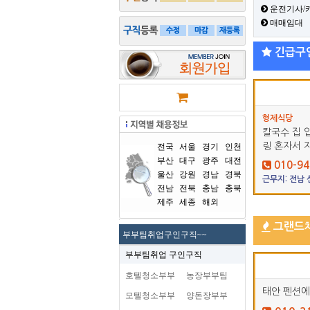
운전기사/
매매임대
긴급구
형제식당
칼국수 집 
링 혼자서 
전국
서울
경기
인천
부산
대구
광주
대전
010-94
울산
강원
경남
경북
근무지: 전남
전남
전북
충남
충북
제주
세종
해외
그랜드
부부팀취업구인구직~~
부부팀취업 구인구직
호텔청소부부
농장부부팀
태안 펜션에
모텔청소부부
양돈장부부