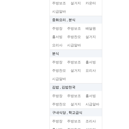
주방보조
설거지
카운터
시급알바
중화요리 , 분식
주방장
주방보조
배달원
홀서빙
주방찬모
설거지
요리사
시급알바
분식
주방장
주방보조
홀서빙
주방찬모
설거지
요리사
시급알바
김밥 , 김밥천국
주방장
주방보조
홀서빙
주방찬모
설거지
시급알바
구내식당 , 학교급식
주방장
주방보조
조리사