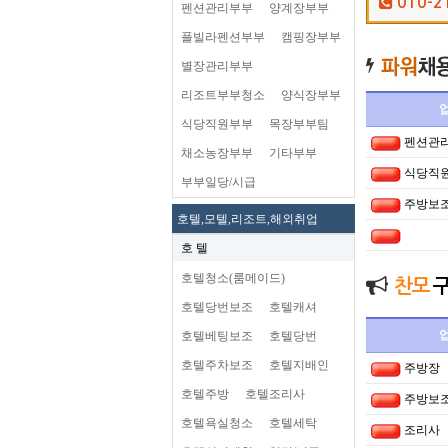
010-2
펜션관리부부
양계장부부
플빌라펜션부부
캠핑장부부
별장관리부부
리조트부부청소
양식장부부
식당직원부부
목장부부팀
펜션관
채소농장부부
기타부부
식당직
부부일당/시급
주방보
호텔,모텔,리조트,해외취업
호 텔
호텔청소(룸메이드)
찬모
호텔당번보조
호텔캐셔
호텔베팅보조
호텔당번
호텔주차보조
호텔지배인
주방장
호텔주방
호텔조리사
주방보
호텔욕실청소
호텔세탁
조리사