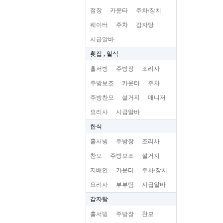
점장
카운타
주차/장치
웨이터
주차
감자탕
시급알바
횟집 , 일식
홀서빙
주방장
조리사
주방보조
카운터
주차
주방찬모
설거지
매니저
요리사
시급알바
한식
홀서빙
주방장
조리사
찬모
주방보조
설거지
지배인
카운터
주차/장치
요리사
부부팀
시급알바
감자탕
홀서빙
주방장
찬모