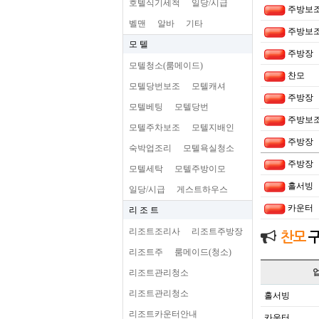
호텔식기세척
일당/시급
주방보
벨맨
알바
기타
주방보
모 텔
주방장
모텔청소(룸메이드)
찬모
모텔당번보조
모텔캐셔
주방장
모텔베팅
모텔당번
주방보
모텔주차보조
모텔지배인
주방장
숙박업조리
모텔욕실청소
주방장
모텔세탁
모텔주방이모
홀서빙
일당/시급
게스트하우스
카운터
리 조 트
리조트조리사
리조트주방장
찬모
리조트주
룸메이드(청소)
리조트관리청소
리조트관리청소
홀서빙
리조트카운터안내
카운터