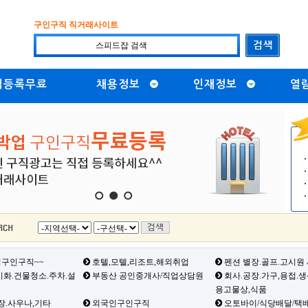
구인구직 직거래사이트
직등록무료
채용정보
인재정보
열
1
2
3
구인구직~~
호텔,모텔,리조트,해외취업
펜션 별장.골프.고시원
화.건물청소.주차.설
부동산 공인중개사/직업상담원
회사.공장.가구,용접.
용고물상,식품
장.사우나,기타
외국인구인구직
오토바이/식당배달/택