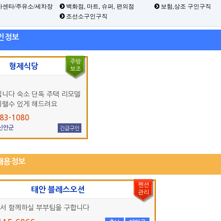
카센타/주유소/세차장
백화점, 마트, 슈퍼, 편의점
보험,상조 구인구직
조선소구인구직
인정보
주방
형제식당
보조
입니다 숙소 단독 주택 리모델
지랠수 있게 해드려요
83-1080
 신안군
긴급구인
채용정보
펜션
태안 블레스오션
관리
서 함께하실 부부팀을 구합니다