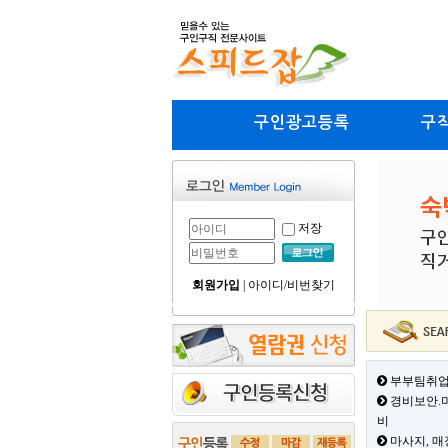
구인광고등록
구
저장
회원가입
|
아이디/비번찾기
부부팀취업
경비보안.미
비
마사지, 매