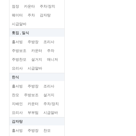
점장
카운타
주차/장치
웨이터
주차
감자탕
시급알바
횟집 , 일식
홀서빙
주방장
조리사
주방보조
카운터
주차
주방찬모
설거지
매니저
요리사
시급알바
한식
홀서빙
주방장
조리사
찬모
주방보조
설거지
지배인
카운터
주차/장치
요리사
부부팀
시급알바
감자탕
홀서빙
주방장
찬모