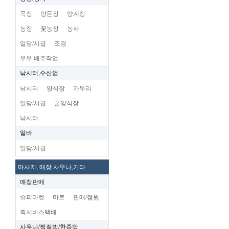
목장
양돈장
양계장
농장
꽃농장
농사
일당/시급
조경
무우 배추작업
낚시터,수산업
낚시터
양식장
가두리
일당/시급
굴양식장
낚시터
알바
일당/시급
마사지, 매장.사우나,기타
매장판매
슈퍼마켓
마트
판매/점원
퀵서비스택배
사우나/찜질방/한증막