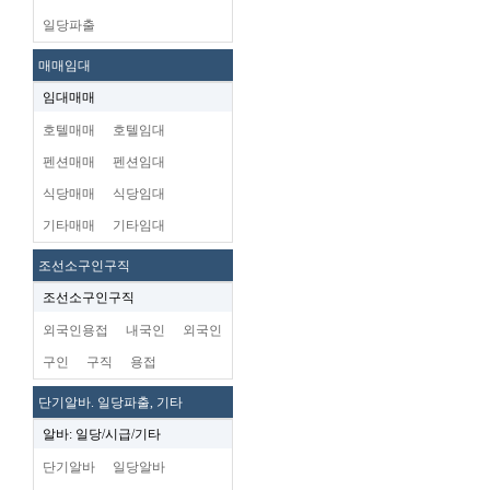
일당파출
매매임대
임대매매
호텔매매
호텔임대
펜션매매
펜션임대
식당매매
식당임대
기타매매
기타임대
조선소구인구직
조선소구인구직
외국인용접
내국인
외국인
구인
구직
용접
단기알바. 일당파출, 기타
알바: 일당/시급/기타
단기알바
일당알바