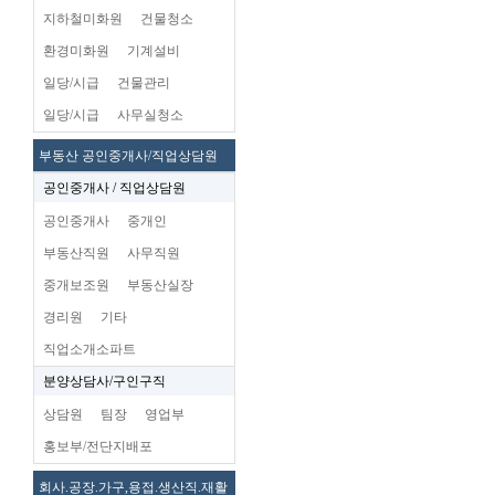
지하철미화원
건물청소
환경미화원
기계설비
일당/시급
건물관리
일당/시급
사무실청소
부동산 공인중개사/직업상담원
공인중개사 / 직업상담원
공인중개사
중개인
부동산직원
사무직원
중개보조원
부동산실장
경리원
기타
직업소개소파트
분양상담사/구인구직
상담원
팀장
영업부
홍보부/전단지배포
회사.공장.가구,용접.생산직.재활