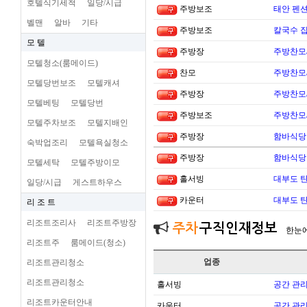
호텔식기세척
일당/시급
주방보조
태안 펜
벨맨
알바
기타
주방보조
칼국수 집
모 텔
주방장
주방찬모
모텔청소(룸메이드)
찬모
주방찬모
모텔당번보조
모텔캐셔
주방장
주방찬모
모텔베팅
모텔당번
주방보조
주방찬모
모텔주차보조
모텔지배인
주방장
함바식당
숙박업조리
모텔욕실청소
주방장
함바식당
모텔세탁
모텔주방이모
홀서빙
대부도 
일당/시급
게스트하우스
카운터
대부도 
리 조 트
리조트조리사
리조트주방장
주차
구직인재정보
한눈
리조트주
룸메이드(청소)
업종
리조트관리청소
리조트관리청소
홀서빙
공간 관리
리조트카운터안내
카운터
공간 관리