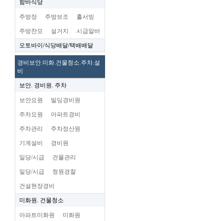
함바식당
주방장
주방보조
홀서빙
주방찬모
설거지
시급알바
오토바이/식당배달/택배배달
경비보안.미화.건물청소.주차.설
비
보안. 경비원. 주차
보안요원
빌딩경비원
주차요원
아파트경비
주차관리
주차정산원
기계설비
경비원
일당/시급
건물관리
일당/시급
청원경찰
건설현장경비
미화원. 건물청소
아파트미화원
미화원