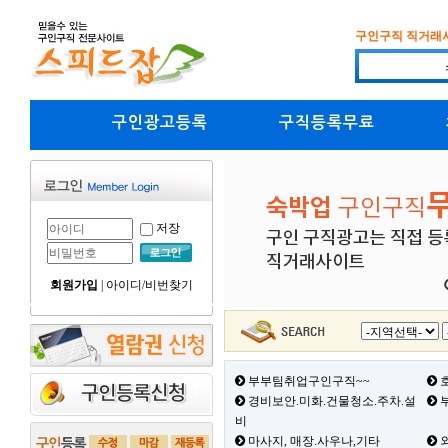
구인구직 직거래
구인광고등록
구직등록무료
저장
회원가입
|
아이디/비번찾기
부부팀취업구인구직~~
호
경비보안.미화.건물청소.주차.설
부
비
마사지, 매장.사우나,기타