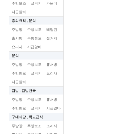
주방보조
설거지
카운터
시급알바
중화요리 , 분식
주방장
주방보조
배달원
홀서빙
주방찬모
설거지
요리사
시급알바
분식
주방장
주방보조
홀서빙
주방찬모
설거지
요리사
시급알바
김밥 , 김밥천국
주방장
주방보조
홀서빙
주방찬모
설거지
시급알바
구내식당 , 학교급식
주방장
주방보조
조리사