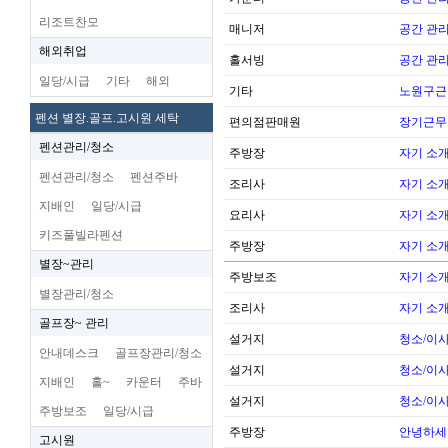
리조트찬모
매니저
공간 관리
해외취업
홀서빙
공간 관리
일당/시급
기타
해외
기타
노원구근
펜션 별장.골프.고시원 세탁
편의점판매원
장기근무
펜션관리/청소
주방장
자기 소
펜션관리/청소
펜션주바
조리사
자기 소
지배인
일당/시급
요리사
자기 소
키즈풀빌라펜션
주방장
자기 소
별장~관리
주방보조
자기 소
별장관리/청소
조리사
자기 소
골프장~ 관리
설거지
청소/이사
안내데스크
골프장관리/청소
설거지
청소/이사
지배인
홀~
카운터
주바
설거지
청소/이사
주방보조
일당/시급
주방장
안녕하세
고시원