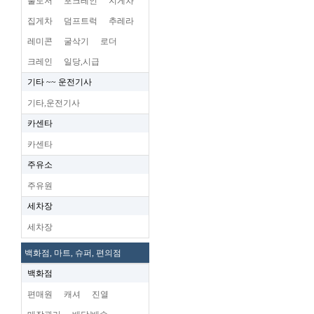
불도저
포크레인
지게차
집게차
덤프트럭
추레라
레미콘
굴삭기
로더
크레인
일당,시급
기타 ~~ 운전기사
기타,운전기사
카센타
카센타
주유소
주유원
세차장
세차장
백화점, 마트, 슈퍼, 편의점
백화점
편매원
캐셔
진열