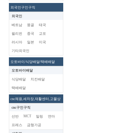
외국인구인구직
외국인
베트남
몽골
태국
필리핀
중국
교포
러시아
일본
미국
기타외국인
오토바이/식당배달/택배배달
오토바이배달
식당배달
치킨배달
택배배달
cnc체용,세차장,재활센터,고물상
cnc구인구직
MCT
선반
밀링
연마
프레스
금형가공