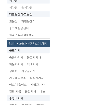
세차장
세차장
손세차장
재활용센터/고물상
고물상
재활용센터
중고재활용센터
플라스틱재활용센터
운전기사/카센타/주유소/세차장
운전기사
승용차기사
봉고차기사
화물차기사
택배기사
상하차
가구점기사
가구배달보조
승합차기사
버스/마을버스
지입차기사
일당,시급
운전기사
배송
중장비기사