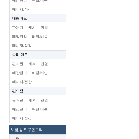
매장관리
배달/배송
매니저/점장
대형마트
판매원
캐셔
진열
매장관리
배달/배송
매니저/점장
슈펴.마트
판매원
캐셔
진열
매장관리
배달/배송
매니저/점장
편의점
판매원
캐셔
진열
매장관리
배달/배송
매니저/점장
보험,상조 구인구직
보험