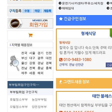
운전기사/카센타/주유소/세차장
백
매매임대
긴급구인정보
형제식당
형제식당
칼국수 집 입니다 숙소 단독 주택 리
링 혼자서 지랠수 있게 해드려요
전국
서울
경기
인천
부산
대구
광주
대전
010-9483-1080
울산
강원
경남
경북
근무지: 전남 신안군
긴급
전남
전북
충남
충북
제주
세종
해외
그랜드채용정보
부부팀취업구인구직~~
부부팀취업 구인구직
태안 블레
호텔청소부부
농장부부팀
태안 펜션에서 함께하실 부부팀을 
모텔청소부부
양돈장부부