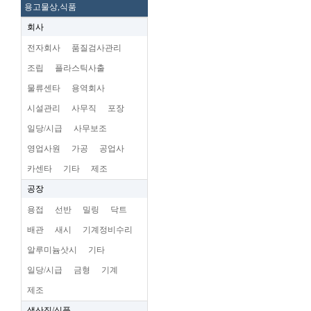
용고물상,식품
회사
전자회사
품질검사관리
조립
플라스틱사출
물류센타
용역회사
시설관리
사무직
포장
일당/시급
사무보조
영업사원
가공
공업사
카센타
기타
제조
공장
용접
선반
밀링
닥트
배관
새시
기계정비수리
알루미늄삿시
기타
일당/시급
금형
기계
제조
생산직/식품