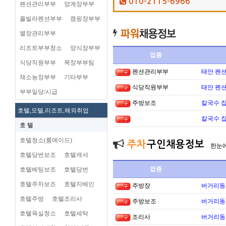
010-2115-6966
펜션관리부부
양계장부부
플빌라펜션부부
캠핑장부부
별장관리부부
리조트부부청소
양식장부부
업종
식당직원부부
목장부부팀
펜션관리부부
태안 펜
채소농장부부
기타부부
식당직원부부
태안 펜
부부일당/시급
주방보조
칼국수 집
호텔,모텔,리조트,해외취업
칼국수 집
호 텔
호텔청소(룸메이드)
주차
구인채용정보
한눈
호텔당번보조
호텔캐셔
업종
호텔베팅보조
호텔당번
호텔주차보조
호텔지배인
주방장
버거리동타
호텔주방
호텔조리사
주방보조
버거리동타
호텔욕실청소
호텔세탁
조리사
버거리동타