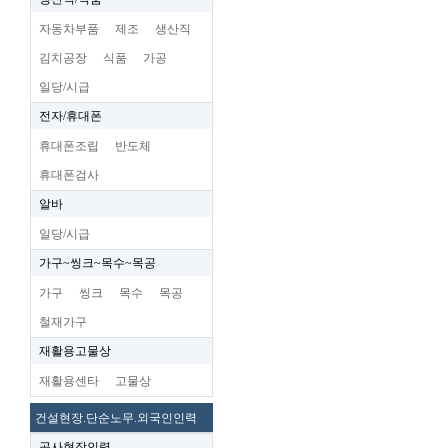
자동차부품
제조
생산직
김치공장
식품
가공
일당/시급
전자/휴대폰
휴대폰조립
반도체
휴대폰검사
알바
일당/시급
가구~씽크~목수~목공
가구
씽크
목수
목공
철재가구
재활용고물상
재활용센타
고물상
건설현장.단순노무.외국인인력
공사현장인력