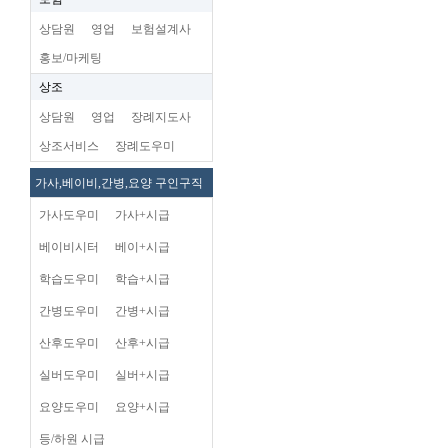
상담원
영업
보험설계사
홍보/마케팅
상조
상담원
영업
장례지도사
상조서비스
장례도우미
가사,베이비,간병,요양 구인구직
가사도우미
가사+시급
베이비시터
베이+시급
학습도우미
학습+시급
간병도우미
간병+시급
산후도우미
산후+시급
실버도우미
실버+시급
요양도우미
요양+시급
등/하원 시급