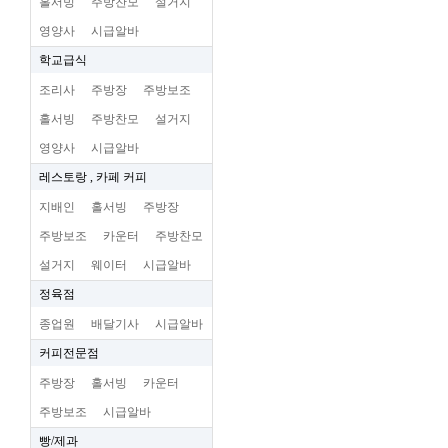
홀서빙
주방찬모
설거지
영양사
시급알바
학교급식
조리사
주방장
주방보조
홀서빙
주방찬모
설거지
영양사
시급알바
레스토랑 , 카페 커피
지배인
홀서빙
주방장
주방보조
카운터
주방찬모
설거지
웨이터
시급알바
정육점
종업원
배달기사
시급알바
커피전문점
주방장
홀서빙
카운터
주방보조
시급알바
빵/제과