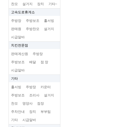
찬모
설거지
장치
기타~
고속도로휴게소
주방장
주방보조
홀서빙
판매원
주방찬모
설거지
시급알바
치킨전문점
판매계산원
주방장
주방보조
배달
점 장
시급알바
기타
홀서빙
주방장
카운터
주방보조
조리사
설거지
찬모
영양사
점장
주차안내
장치
부부팀
기타
시급알바