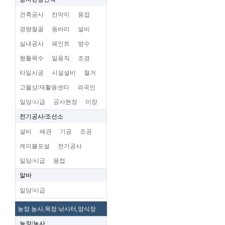
건축공사
칸막이
용접
경량철골
동바리
설비
실내공사
페인트
방수
형틀목수
일용직
조경
타일시공
시설설비
철거
고물상/재활용센타
외국인
일당/시급
공사현장
미장
전기공사/조선소
설비
배관
기공
조공
케이블포설
전기공사
일당/시급
용접
알바
일당/시급
농장.농사,목장.낚시터,양식장
농장/농사