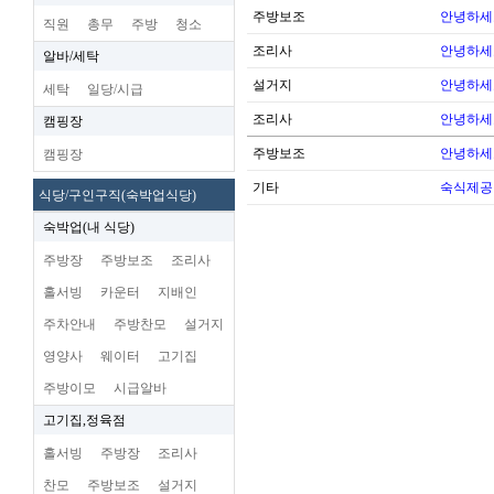
주방보조
안녕하세
직원
총무
주방
청소
조리사
안녕하세
알바/세탁
설거지
안녕하세
세탁
일당/시급
조리사
안녕하세
캠핑장
주방보조
안녕하세
캠핑장
기타
숙식제공
식당/구인구직(숙박업식당)
숙박업(내 식당)
주방장
주방보조
조리사
홀서빙
카운터
지배인
주차안내
주방찬모
설거지
영양사
웨이터
고기집
주방이모
시급알바
고기집,정육점
홀서빙
주방장
조리사
찬모
주방보조
설거지