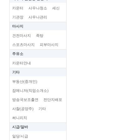
카운터
사우나청소
세신
기관장
사우나관리
마사지
건전마사지
족탕
스포츠마사지
피부마사지
주유소
카운터안내
기타
부동산(중개인)
잡메니저(직업소개소)
방송국보조출연
전단지배포
사찰(공양주)
기타
써니리치
시급/알바
일당/시급