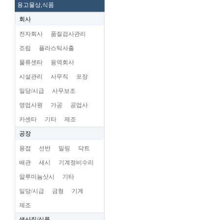
용고물상,식품
회사
전자회사
품질검사관리
조립
플라스틱사출
물류센타
용역회사
시설관리
사무직
포장
일당/시급
사무보조
영업사원
가공
공업사
카센타
기타
제조
공장
용접
선반
밀링
닥트
배관
새시
기계정비수리
알루미늄삿시
기타
일당/시급
금형
기계
제조
생산직/식품