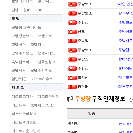
호텔식기세척
일당/시급
주방보조
태안 펜
벨맨
알바
기타
주방보조
칼국수 집
모 텔
주방장
주방찬모
모텔청소(룸메이드)
찬모
주방찬모
모텔당번보조
모텔캐셔
주방장
주방찬모
모텔베팅
모텔당번
주방보조
주방찬모
모텔주차보조
모텔지배인
주방장
함바식당
숙박업조리
모텔욕실청소
주방장
함바식당
모텔세탁
모텔주방이모
홀서빙
대부도 
일당/시급
게스트하우스
카운터
대부도 
리 조 트
리조트조리사
리조트주방장
주방장
구직인재정보
한
리조트주
룸메이드(청소)
업종
리조트관리청소
리조트관리청소
홀서빙
공간 관리
리조트카운터안내
카운터
공간 관리