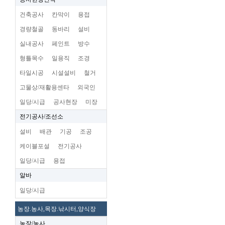
건축공사
칸막이
용접
경량철골
동바리
설비
실내공사
페인트
방수
형틀목수
일용직
조경
타일시공
시설설비
철거
고물상/재활용센타
외국인
일당/시급
공사현장
미장
전기공사/조선소
설비
배관
기공
조공
케이블포설
전기공사
일당/시급
용접
알바
일당/시급
농장.농사,목장.낚시터,양식장
농장/농사