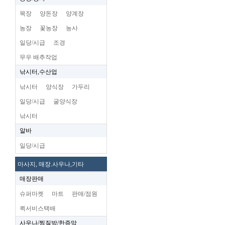
목장
양돈장
양계장
농장
꽃농장
농사
일당/시급
조경
무우 배추작업
낚시터,수산업
낚시터
양식장
가두리
일당/시급
굴양식장
낚시터
알바
일당/시급
마사지, 매장.사우나,기타
매장판매
슈퍼마켓
마트
판매/점원
퀵서비스택배
사우나/찜질방/한증막