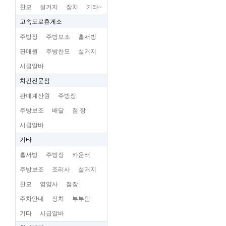
찬모
설거지
장치
기타~
고속도로휴게소
주방장
주방보조
홀서빙
판매원
주방찬모
설거지
시급알바
치킨전문점
판매계산원
주방장
주방보조
배달
점 장
시급알바
기타
홀서빙
주방장
카운터
주방보조
조리사
설거지
찬모
영양사
점장
주차안내
장치
부부팀
기타
시급알바