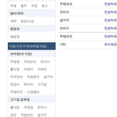
주방보조
안녕하세
직원
총무
주방
청소
조리사
안녕하세
알바/세탁
설거지
안녕하세
세탁
일당/시급
조리사
안녕하세
캠핑장
주방보조
안녕하세
캠핑장
기타
숙식제공
식당/구인구직(숙박업식당)
숙박업(내 식당)
주방장
주방보조
조리사
홀서빙
카운터
지배인
주차안내
주방찬모
설거지
영양사
웨이터
고기집
주방이모
시급알바
고기집,정육점
홀서빙
주방장
조리사
찬모
주방보조
설거지