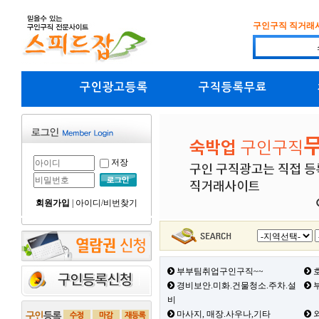
구인구직 직거래
구인광고등록
구직등록무료
저장
회원가입
|
아이디/비번찾기
부부팀취업구인구직~~
호
경비보안.미화.건물청소.주차.설
부
비
마사지, 매장.사우나,기타