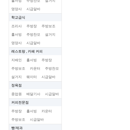
홀서빙
주방찬모
설거지
영양사
시급알바
학교급식
조리사
주방장
주방보조
홀서빙
주방찬모
설거지
영양사
시급알바
레스토랑 , 카페 커피
지배인
홀서빙
주방장
주방보조
카운터
주방찬모
설거지
웨이터
시급알바
정육점
종업원
배달기사
시급알바
커피전문점
주방장
홀서빙
카운터
주방보조
시급알바
빵/제과