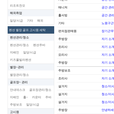
리조트찬모
매니저
공간 관리
해외취업
홀서빙
공간 관리
일당/시급
기타
해외
기타
노원구근
펜션 별장.골프.고시원 세탁
편의점판매원
장기근무
펜션관리/청소
주방장
자기 소
펜션관리/청소
펜션주바
조리사
자기 소
지배인
일당/시급
요리사
자기 소
키즈풀빌라펜션
주방장
자기 소
별장~관리
주방보조
자기 소
별장관리/청소
조리사
자기 소
골프장~ 관리
설거지
청소/이사
안내데스크
골프장관리/청소
설거지
청소/이사
지배인
홀~
카운터
주바
설거지
청소/이사
주방보조
일당/시급
주방장
안녕하세
고시원