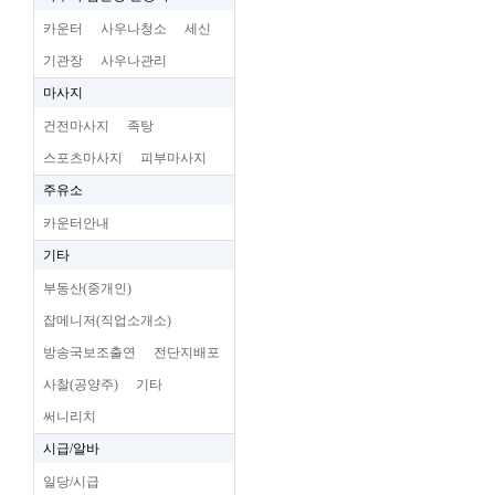
카운터
사우나청소
세신
기관장
사우나관리
마사지
건전마사지
족탕
스포츠마사지
피부마사지
주유소
카운터안내
기타
부동산(중개인)
잡메니저(직업소개소)
방송국보조출연
전단지배포
사찰(공양주)
기타
써니리치
시급/알바
일당/시급