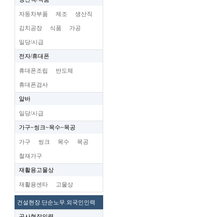
자동차부품
제조
생산직
김치공장
식품
가공
일당/시급
전자/휴대폰
휴대폰조립
반도체
휴대폰검사
알바
일당/시급
가구~씽크~목수~목공
가구
씽크
목수
목공
철재가구
재활용고물상
재활용센타
고물상
건설현장.단순노무.외국인인력
공사현장인력