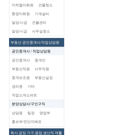
지하철미화원
건물청소
환경미화원
기계설비
일당/시급
건물관리
일당/시급
사무실청소
부동산 공인중개사/직업상담원
공인중개사 / 직업상담원
공인중개사
중개인
부동산직원
사무직원
중개보조원
부동산실장
경리원
기타
직업소개소파트
분양상담사/구인구직
상담원
팀장
영업부
홍보부/전단지배포
회사.공장.가구,용접.생산직.재활