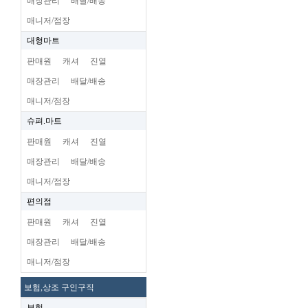
매장관리
배달/배송
매니저/점장
대형마트
판매원
캐셔
진열
매장관리
배달/배송
매니저/점장
슈펴.마트
판매원
캐셔
진열
매장관리
배달/배송
매니저/점장
편의점
판매원
캐셔
진열
매장관리
배달/배송
매니저/점장
보험,상조 구인구직
보험