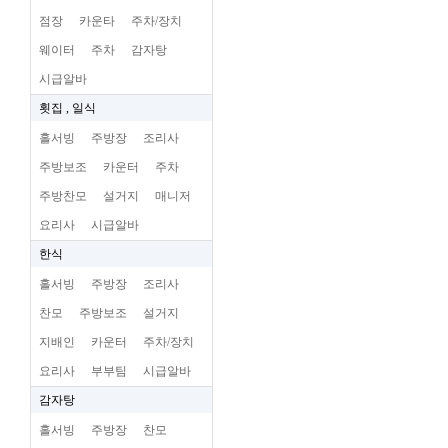
점장
카운타
주차/장치
웨이터
주차
감자탕
시급알바
횟집 , 일식
홀서빙
주방장
조리사
주방보조
카운터
주차
주방찬모
설거지
매니저
요리사
시급알바
한식
홀서빙
주방장
조리사
찬모
주방보조
설거지
지배인
카운터
주차/장치
요리사
부부팀
시급알바
감자탕
홀서빙
주방장
찬모