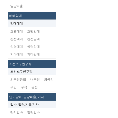
일당파출
매매임대
임대매매
호텔매매
호텔임대
펜션매매
펜션임대
식당매매
식당임대
기타매매
기타임대
조선소구인구직
조선소구인구직
외국인용접
내국인
외국인
구인
구직
용접
단기알바. 일당파출, 기타
알바: 일당/시급/기타
단기알바
일당알바