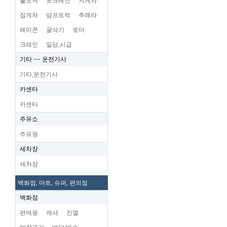
불도저
포크레인
지게차
집게차
덤프트럭
추레라
레미콘
굴삭기
로더
크레인
일당,시급
기타 ~~ 운전기사
기타,운전기사
카센타
카센타
주유소
주유원
세차장
세차장
백화점, 마트, 슈퍼, 편의점
백화점
편매원
캐셔
진열