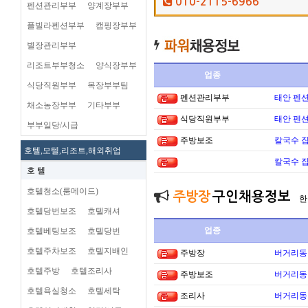
010-2115-6966
펜션관리부부
양계장부부
플빌라펜션부부
캠핑장부부
별장관리부부
리조트부부청소
양식장부부
업종
식당직원부부
목장부부팀
펜션관리부부
태안 펜
채소농장부부
기타부부
식당직원부부
태안 펜
부부일당/시급
주방보조
칼국수 집
호텔,모텔,리조트,해외취업
칼국수 집
호 텔
호텔청소(룸메이드)
주방장
구인채용정보
한
호텔당번보조
호텔캐셔
업종
호텔베팅보조
호텔당번
호텔주차보조
호텔지배인
주방장
버거리동타
호텔주방
호텔조리사
주방보조
버거리동타
호텔욕실청소
호텔세탁
조리사
버거리동타