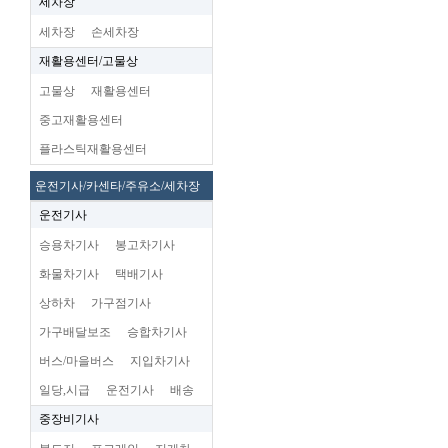
세차장
세차장
손세차장
재활용센터/고물상
고물상
재활용센터
중고재활용센터
플라스틱재활용센터
운전기사/카센타/주유소/세차장
운전기사
승용차기사
봉고차기사
화물차기사
택배기사
상하차
가구점기사
가구배달보조
승합차기사
버스/마을버스
지입차기사
일당,시급
운전기사
배송
중장비기사