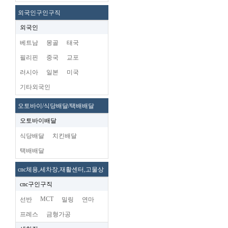
외국인구인구직
외국인
베트남
몽골
태국
필리핀
중국
교포
러시아
일본
미국
기타외국인
오토바이/식당배달/택배배달
오토바이배달
식당배달
치킨배달
택배배달
cnc체용,세차장,재활센터,고물상
cnc구인구직
MCT
선반
밀링
연마
프레스
금형가공