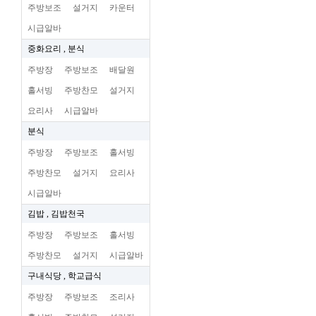
주방보조
설거지
카운터
시급알바
중화요리 , 분식
주방장
주방보조
배달원
홀서빙
주방찬모
설거지
요리사
시급알바
분식
주방장
주방보조
홀서빙
주방찬모
설거지
요리사
시급알바
김밥 , 김밥천국
주방장
주방보조
홀서빙
주방찬모
설거지
시급알바
구내식당 , 학교급식
주방장
주방보조
조리사