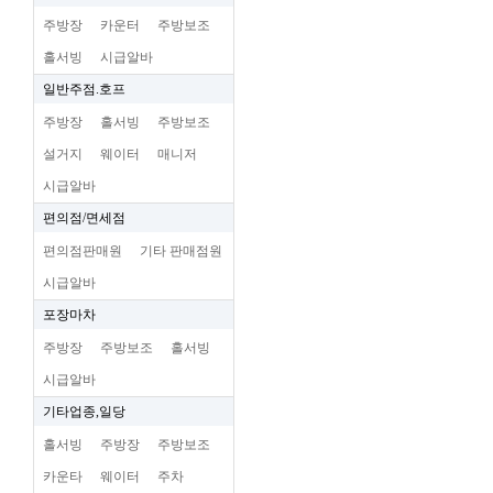
주방장
카운터
주방보조
홀서빙
시급알바
일반주점.호프
주방장
홀서빙
주방보조
설거지
웨이터
매니저
시급알바
편의점/면세점
편의점판매원
기타 판매점원
시급알바
포장마차
주방장
주방보조
홀서빙
시급알바
기타업종,일당
홀서빙
주방장
주방보조
카운타
웨이터
주차