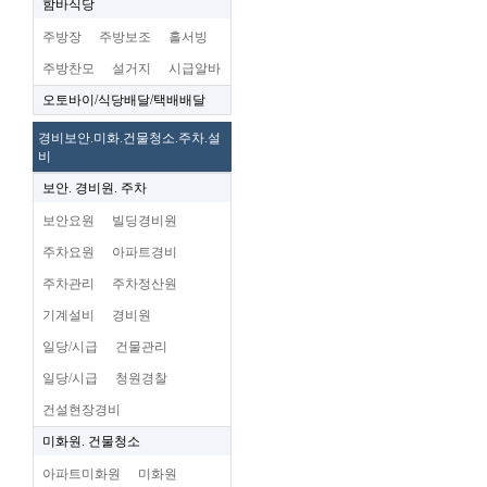
함바식당
주방장
주방보조
홀서빙
주방찬모
설거지
시급알바
오토바이/식당배달/택배배달
경비보안.미화.건물청소.주차.설
비
보안. 경비원. 주차
보안요원
빌딩경비원
주차요원
아파트경비
주차관리
주차정산원
기계설비
경비원
일당/시급
건물관리
일당/시급
청원경찰
건설현장경비
미화원. 건물청소
아파트미화원
미화원