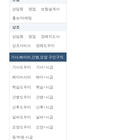
상담원
영업
보험설계사
홍보/마케팅
상조
상담원
영업
장례지도사
상조서비스
장례도우미
가사,베이비,간병,요양 구인구직
가사도우미
가사+시급
베이비시터
베이+시급
학습도우미
학습+시급
간병도우미
간병+시급
산후도우미
산후+시급
실버도우미
실버+시급
요양도우미
요양+시급
등/하원 시급