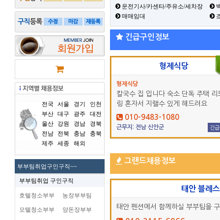
운전기사/카센타/주유소/세차장
백
매매임대
긴급구인정보
형제식당
형제식당
칼국수 집 입니다 숙소 단독 주택 리
링 혼자서 지랠수 있게 해드려요
전국
서울
경기
인천
부산
대구
광주
대전
010-9483-1080
울산
강원
경남
경북
근무지: 전남 신안군
긴급
전남
전북
충남
충북
제주
세종
해외
그랜드채용정보
부부팀취업구인구직~~
부부팀취업 구인구직
태안 블레
호텔청소부부
농장부부팀
태안 펜션에서 함께하실 부부팀을 
모텔청소부부
양돈장부부