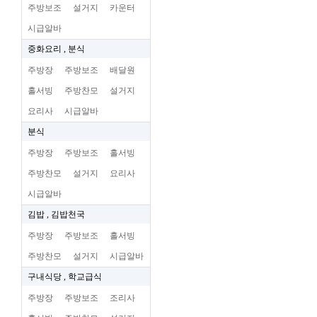
주방보조
설거지
카운터
시급알바
중화요리 , 분식
주방장
주방보조
배달원
홀서빙
주방찬모
설거지
요리사
시급알바
분식
주방장
주방보조
홀서빙
주방찬모
설거지
요리사
시급알바
김밥 , 김밥천국
주방장
주방보조
홀서빙
주방찬모
설거지
시급알바
구내식당 , 학교급식
주방장
주방보조
조리사