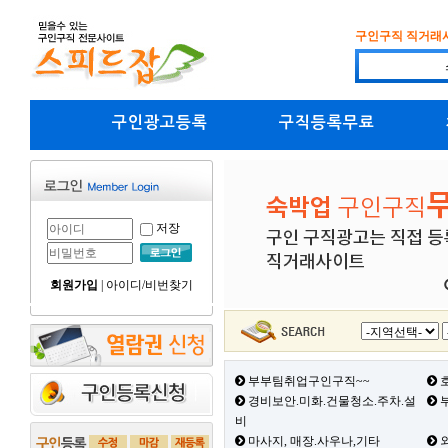
구인구직 직거래
구인광고등록
구직등록무료
저장
회원가입
|
아이디/비번찾기
부부팀취업구인구직~~
호
경비보안.미화.건물청소.주차.설
부
비
마사지, 매장.사우나,기타