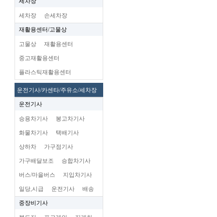
세차장
세차장
손세차장
재활용센터/고물상
고물상
재활용센터
중고재활용센터
플라스틱재활용센터
운전기사/카센타/주유소/세차장
운전기사
승용차기사
봉고차기사
화물차기사
택배기사
상하차
가구점기사
가구배달보조
승합차기사
버스/마을버스
지입차기사
일당,시급
운전기사
배송
중장비기사