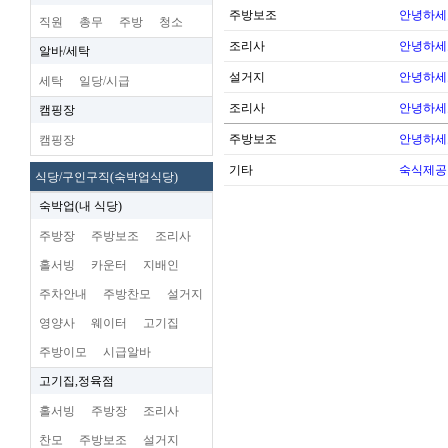
주방보조
안녕하세
직원
총무
주방
청소
조리사
안녕하세
알바/세탁
설거지
안녕하세
세탁
일당/시급
조리사
안녕하세
캠핑장
주방보조
안녕하세
캠핑장
기타
숙식제공
식당/구인구직(숙박업식당)
숙박업(내 식당)
주방장
주방보조
조리사
홀서빙
카운터
지배인
주차안내
주방찬모
설거지
영양사
웨이터
고기집
주방이모
시급알바
고기집,정육점
홀서빙
주방장
조리사
찬모
주방보조
설거지