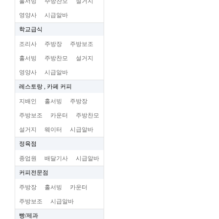
홀서빙
주방찬모
설거지
영양사
시급알바
학교급식
조리사
주방장
주방보조
홀서빙
주방찬모
설거지
영양사
시급알바
레스토랑 , 카페 커피
지배인
홀서빙
주방장
주방보조
카운터
주방찬모
설거지
웨이터
시급알바
정육점
종업원
배달기사
시급알바
커피전문점
주방장
홀서빙
카운터
주방보조
시급알바
빵/제과