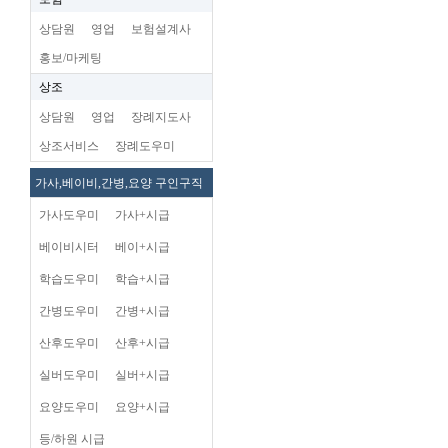
상담원
영업
보험설계사
홍보/마케팅
상조
상담원
영업
장례지도사
상조서비스
장례도우미
가사,베이비,간병,요양 구인구직
가사도우미
가사+시급
베이비시터
베이+시급
학습도우미
학습+시급
간병도우미
간병+시급
산후도우미
산후+시급
실버도우미
실버+시급
요양도우미
요양+시급
등/하원 시급