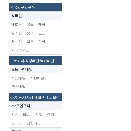
외국인구인구직
외국인
베트남
몽골
태국
필리핀
중국
교포
러시아
일본
미국
기타외국인
오토바이/식당배달/택배배달
오토바이배달
식당배달
치킨배달
택배배달
cnc체용,세차장,재활센터,고물상
cnc구인구직
MCT
선반
밀링
연마
프레스
금형가공