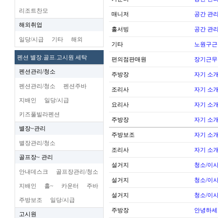
리조트찬모
매니저
공간 관리
해외취업
홀서빙
공간 관리
일당/시급
기타
해외
기타
노원구근
펜션 별장.골프.고시원 세탁
편의점판매원
장기근무
펜션관리/청소
주방장
자기 소
펜션관리/청소
펜션주바
조리사
자기 소
지배인
일당/시급
요리사
자기 소
키즈풀빌라펜션
주방장
자기 소
별장~관리
주방보조
자기 소
별장관리/청소
조리사
자기 소
골프장~ 관리
설거지
청소/이사
안내데스크
골프장관리/청소
설거지
청소/이사
지배인
홀~
카운터
주바
설거지
청소/이사
주방보조
일당/시급
주방장
안녕하세
고시원