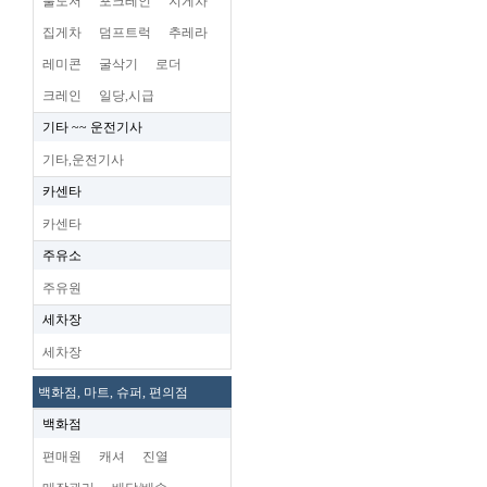
불도저
포크레인
지게차
집게차
덤프트럭
추레라
레미콘
굴삭기
로더
크레인
일당,시급
기타 ~~ 운전기사
기타,운전기사
카센타
카센타
주유소
주유원
세차장
세차장
백화점, 마트, 슈퍼, 편의점
백화점
편매원
캐셔
진열