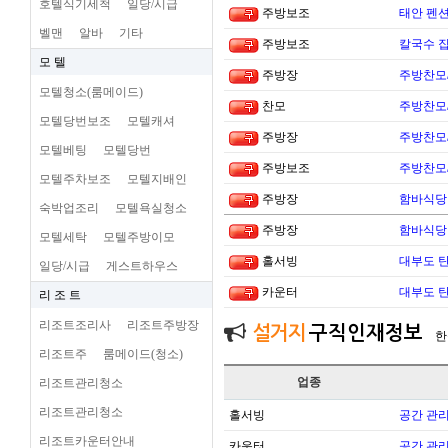
호텔식기세척
일당/시급
주방보조
태안 펜
벨맨
알바
기타
주방보조
칼국수 집
모 텔
주방장
주방찬모
모텔청소(룸메이드)
찬모
주방찬모
모텔당번보조
모텔캐셔
주방장
주방찬모
모텔베팅
모텔당번
주방보조
주방찬모
모텔주차보조
모텔지배인
주방장
함바식당
숙박업조리
모텔욕실청소
주방장
함바식당
모텔세탁
모텔주방이모
홀서빙
대부도 
일당/시급
게스트하우스
카운터
대부도 
리 조 트
리조트조리사
리조트주방장
설거지
구직인재정보
한
리조트주
룸메이드(청소)
업종
리조트관리청소
리조트관리청소
홀서빙
공간 관리
리조트카운터안내
카운터
공간 관리