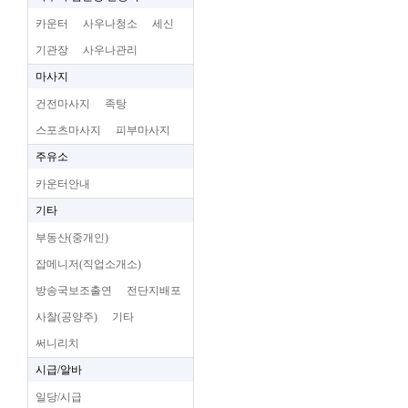
카운터
사우나청소
세신
기관장
사우나관리
마사지
건전마사지
족탕
스포츠마사지
피부마사지
주유소
카운터안내
기타
부동산(중개인)
잡메니저(직업소개소)
방송국보조출연
전단지배포
사찰(공양주)
기타
써니리치
시급/알바
일당/시급