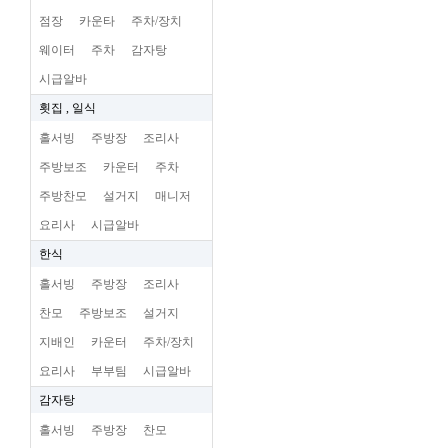
점장
카운타
주차/장치
웨이터
주차
감자탕
시급알바
횟집 , 일식
홀서빙
주방장
조리사
주방보조
카운터
주차
주방찬모
설거지
매니저
요리사
시급알바
한식
홀서빙
주방장
조리사
찬모
주방보조
설거지
지배인
카운터
주차/장치
요리사
부부팀
시급알바
감자탕
홀서빙
주방장
찬모