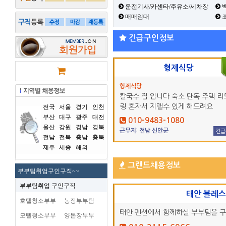
운전기사/카센타/주유소/세차장
백
매매임대
긴급구인정보
형제식당
형제식당
칼국수 집 입니다 숙소 단독 주택 리
링 혼자서 지랠수 있게 해드려요
전국
서울
경기
인천
부산
대구
광주
대전
010-9483-1080
울산
강원
경남
경북
근무지: 전남 신안군
긴급
전남
전북
충남
충북
제주
세종
해외
그랜드채용정보
부부팀취업구인구직~~
부부팀취업 구인구직
태안 블레
호텔청소부부
농장부부팀
태안 펜션에서 함께하실 부부팀을 
모텔청소부부
양돈장부부