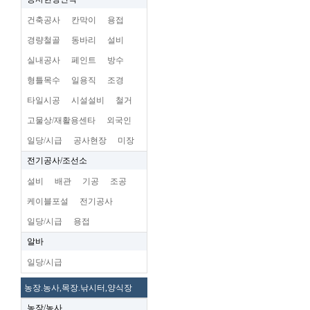
건축공사
칸막이
용접
경량철골
동바리
설비
실내공사
페인트
방수
형틀목수
일용직
조경
타일시공
시설설비
철거
고물상/재활용센타
외국인
일당/시급
공사현장
미장
전기공사/조선소
설비
배관
기공
조공
케이블포설
전기공사
일당/시급
용접
알바
일당/시급
농장.농사,목장.낚시터,양식장
농장/농사