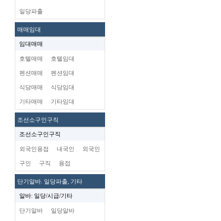
일당파출
매매임대
임대매매
호텔매매
호텔임대
펜션매매
펜션임대
식당매매
식당임대
기타매매
기타임대
조선소구인구직
조선소구인구직
외국인용접
내국인
외국인
구인
구직
용접
단기알바. 일당파출, 기타
알바: 일당/시급/기타
단기알바
일당알바