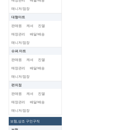
매장관리
배달/배송
매니저/점장
대형마트
판매원
캐셔
진열
매장관리
배달/배송
매니저/점장
슈펴.마트
판매원
캐셔
진열
매장관리
배달/배송
매니저/점장
편의점
판매원
캐셔
진열
매장관리
배달/배송
매니저/점장
보험,상조 구인구직
보험