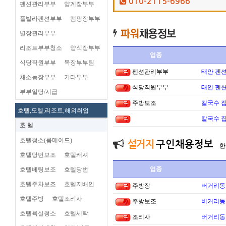
010-2115-6966
펜션관리부부
양계장부부
플빌라펜션부부
캠핑장부부
별장관리부부
리조트부부청소
양식장부부
업종
식당직원부부
목장부부팀
펜션관리부부
태안 펜
채소농장부부
기타부부
식당직원부부
태안 펜
부부일당/시급
주방보조
칼국수 집
호텔,모텔,리조트,해외취업
칼국수 집
호 텔
호텔청소(룸메이드)
설거지
구인채용정보
한
호텔당번보조
호텔캐셔
업종
호텔베팅보조
호텔당번
호텔주차보조
호텔지배인
주방장
버거리동타
호텔주방
호텔조리사
주방보조
버거리동타
호텔욕실청소
호텔세탁
조리사
버거리동타