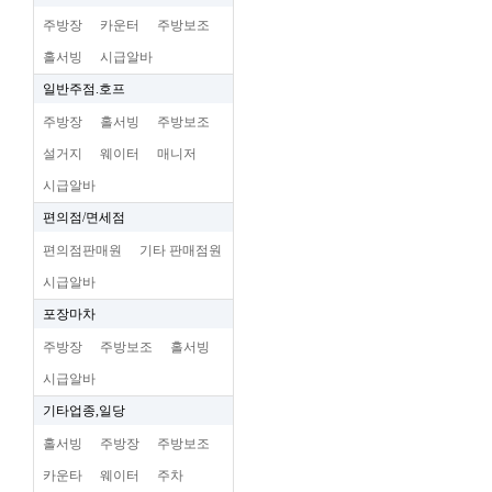
주방장
카운터
주방보조
홀서빙
시급알바
일반주점.호프
주방장
홀서빙
주방보조
설거지
웨이터
매니저
시급알바
편의점/면세점
편의점판매원
기타 판매점원
시급알바
포장마차
주방장
주방보조
홀서빙
시급알바
기타업종,일당
홀서빙
주방장
주방보조
카운타
웨이터
주차