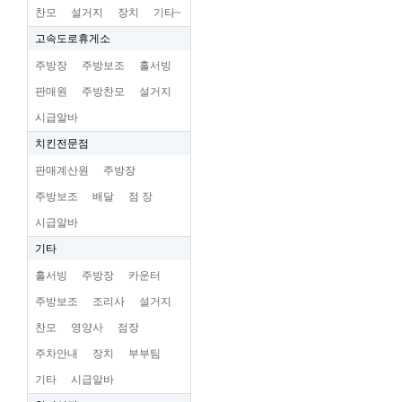
찬모
설거지
장치
기타~
고속도로휴게소
주방장
주방보조
홀서빙
판매원
주방찬모
설거지
시급알바
치킨전문점
판매계산원
주방장
주방보조
배달
점 장
시급알바
기타
홀서빙
주방장
카운터
주방보조
조리사
설거지
찬모
영양사
점장
주차안내
장치
부부팀
기타
시급알바