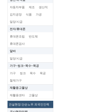
자동차부품
제조
생산직
김치공장
식품
가공
일당/시급
전자/휴대폰
휴대폰조립
반도체
휴대폰검사
알바
일당/시급
가구~씽크~목수~목공
가구
씽크
목수
목공
철재가구
재활용고물상
재활용센타
고물상
건설현장.단순노무.외국인인력
공사현장인력