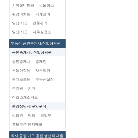
지하철미화원
건물청소
환경미화원
기계설비
일당/시급
건물관리
일당/시급
사무실청소
부동산 공인중개사/직업상담원
공인중개사 / 직업상담원
공인중개사
중개인
부동산직원
사무직원
중개보조원
부동산실장
경리원
기타
직업소개소파트
분양상담사/구인구직
상담원
팀장
영업부
홍보부/전단지배포
회사.공장.가구,용접.생산직.재활