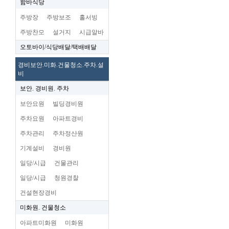
함바식당
주방장
주방보조
홀서빙
주방찬모
설거지
시급알바
오토바이/식당배달/택배배달
경비보안.미화.건물청소.주차.설
비
보안. 경비원. 주차
보안요원
빌딩경비원
주차요원
아파트경비
주차관리
주차정산원
기계설비
경비원
일당/시급
건물관리
일당/시급
청원경찰
건설현장경비
미화원. 건물청소
아파트미화원
미화원