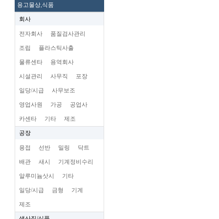
용고물상,식품
회사
전자회사
품질검사관리
조립
플라스틱사출
물류센타
용역회사
시설관리
사무직
포장
일당/시급
사무보조
영업사원
가공
공업사
카센타
기타
제조
공장
용접
선반
밀링
닥트
배관
새시
기계정비수리
알루미늄삿시
기타
일당/시급
금형
기계
제조
생산직/식품