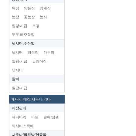
목장
양돈장
양계장
농장
꽃농장
농사
일당/시급
조경
무우 배추작업
낚시터,수산업
낚시터
양식장
가두리
일당/시급
굴양식장
낚시터
알바
일당/시급
마사지, 매장.사우나,기타
매장판매
슈퍼마켓
마트
판매/점원
퀵서비스택배
사우나/찜질방/한증막