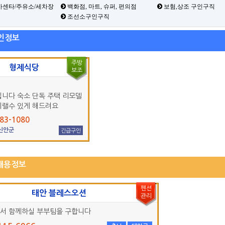
카센타/주유소/세차장
백화점, 마트, 슈퍼, 편의점
보험,상조 구인구직
조선소구인구직
인정보
주방
형제식당
보조
입니다 숙소 단독 주택 리모델
지랠수 있게 해드려요
83-1080
 신안군
긴급구인
채용정보
펜션
태안 블레스오션
관리
서 함께하실 부부팀을 구합니다