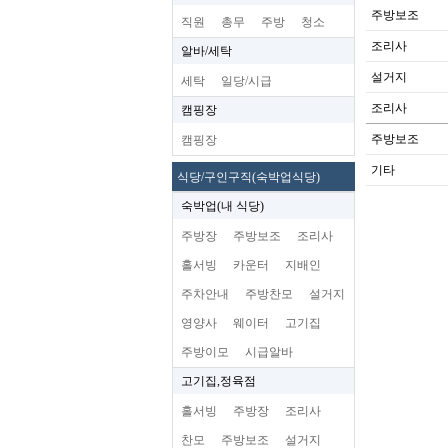
주방보조
직원
총무
주방
청소
조리사
알바/세탁
설거지
세탁
일당/시급
조리사
캠핑장
주방보조
캠핑장
기타
식당/구인구직(숙박업식당)
숙박업(내 식당)
주방장
주방보조
조리사
홀서빙
카운터
지배인
주차안내
주방찬모
설거지
영양사
웨이터
고기집
주방이모
시급알바
고기집,정육점
홀서빙
주방장
조리사
찬모
주방보조
설거지