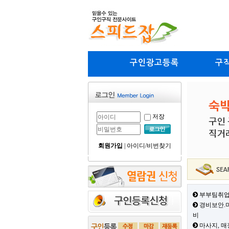
구인광고등록
구
저장
회원가입
|
아이디/비번찾기
부부팀취업
경비보안.미
비
마사지, 매