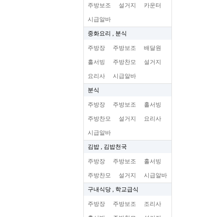
주방보조
설거지
카운터
시급알바
중화요리 , 분식
주방장
주방보조
배달원
홀서빙
주방찬모
설거지
요리사
시급알바
분식
주방장
주방보조
홀서빙
주방찬모
설거지
요리사
시급알바
김밥 , 김밥천국
주방장
주방보조
홀서빙
주방찬모
설거지
시급알바
구내식당 , 학교급식
주방장
주방보조
조리사