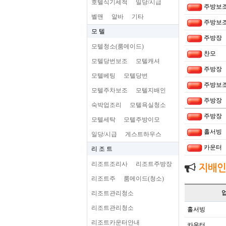
호텔식기세척
일당/시급
주방보
벨맨
알바
기타
주방보
모 텔
주방장
모텔청소(룸메이드)
찬모
모텔당번보조
모텔캐셔
주방장
모텔베팅
모텔당번
주방보
모텔주차보조
모텔지배인
주방장
숙박업조리
모텔욕실청소
주방장
모텔세탁
모텔주방이모
홀서빙
일당/시급
게스트하우스
카운터
리 조 트
리조트조리사
리조트주방장
지배인
리조트주
룸메이드(청소)
리조트관리청소
리조트관리청소
홀서빙
리조트카운터안내
카운터