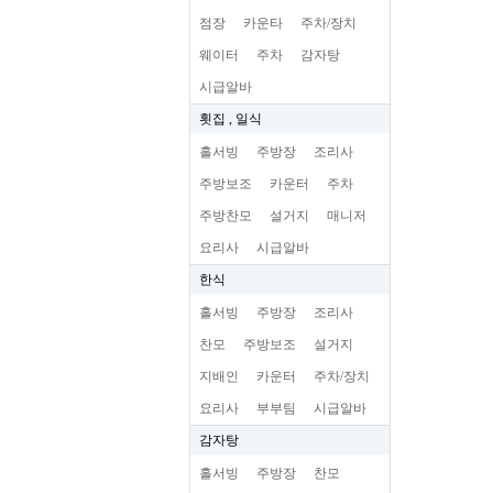
점장
카운타
주차/장치
웨이터
주차
감자탕
시급알바
횟집 , 일식
홀서빙
주방장
조리사
주방보조
카운터
주차
주방찬모
설거지
매니저
요리사
시급알바
한식
홀서빙
주방장
조리사
찬모
주방보조
설거지
지배인
카운터
주차/장치
요리사
부부팀
시급알바
감자탕
홀서빙
주방장
찬모