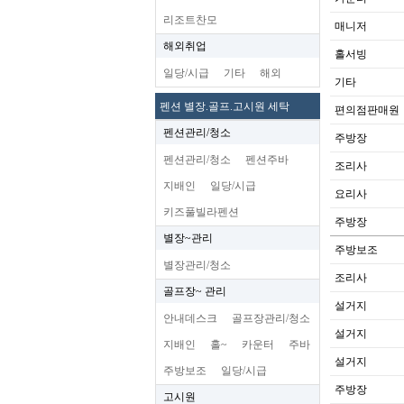
리조트찬모
매니저
해외취업
홀서빙
일당/시급
기타
해외
기타
펜션 별장.골프.고시원 세탁
편의점판매원
펜션관리/청소
주방장
펜션관리/청소
펜션주바
조리사
지배인
일당/시급
요리사
키즈풀빌라펜션
주방장
별장~관리
주방보조
별장관리/청소
조리사
골프장~ 관리
설거지
안내데스크
골프장관리/청소
설거지
지배인
홀~
카운터
주바
설거지
주방보조
일당/시급
주방장
고시원