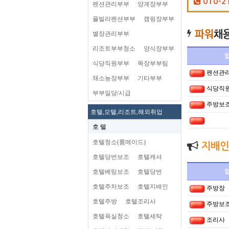
010-2
펜션관리부부
양계장부부
플빌라펜션부부
캠핑장부부
별장관리부부
리조트부부청소
양식장부부
식당직원부부
목장부부팀
펜션관
채소농장부부
기타부부
식당직
부부일당/시급
주방보
호텔,모텔,리조트,해외취업
호 텔
호텔청소(룸메이드)
지배인
호텔당번보조
호텔캐셔
호텔베팅보조
호텔당번
호텔주차보조
호텔지배인
주방장
호텔주방
호텔조리사
주방보
호텔욕실청소
호텔세탁
조리사