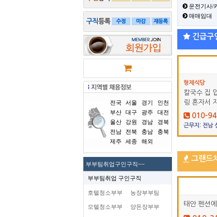
운전기사/
매매임대
긴급구
형제식당
칼국수 집 
링 혼자서 
전국
서울
경기
인천
부산
대구
광주
대전
010-94
울산
강원
경남
경북
근무지: 전남
전남
전북
충남
충북
제주
세종
해외
그랜드
부부팀취업구인구직~~
부부팀취업 구인구직
호텔청소부부
농장부부팀
태안 펜션에
모텔청소부부
양돈장부부