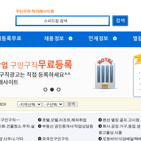
구인구직 직거래사이트
직등록무료
채용정보
인재정보
열
1
2
3
구인구직~~
호텔,모텔,리조트,해외취업
펜션 별장.골프.고시원
화.건물청소.주차.설
부동산 공인중개사/직업상담원
회사.공장.가구,용접.
용고물상,식품
장.사우나,기타
외국인구인구직
오토바이/식당배달/택