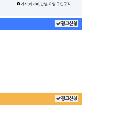
가사,베이비,간병,요양 구인구직
광고신청
광고신청