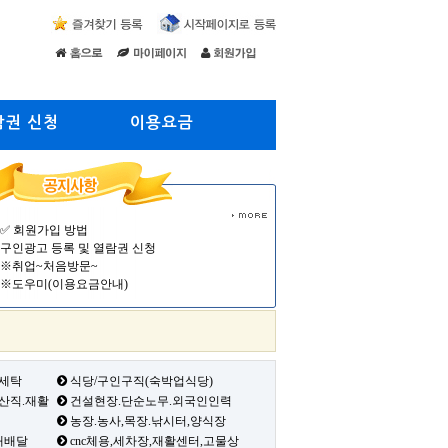
람권 신청
이용요금
✅ 회원가입 방법
구인광고 등록 및 열람권 신청
※취업~처음방문~
※도우미(이용요금안내)
 세탁
식당/구인구직(숙박업식당)
생산직.재활
건설현장.단순노무.외국인인력
농장.농사,목장.낚시터,양식장
배배달
cnc체용,세차장,재활센터,고물상