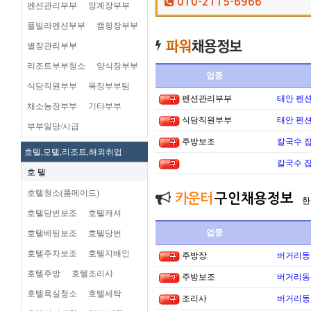
010-2115-6966
펜션관리부부
양계장부부
플빌라펜션부부
캠핑장부부
별장관리부부
리조트부부청소
양식장부부
업종
식당직원부부
목장부부팀
펜션관리부부
태안 펜
채소농장부부
기타부부
식당직원부부
태안 펜
부부일당/시급
주방보조
칼국수 집
호텔,모텔,리조트,해외취업
칼국수 집
호 텔
호텔청소(룸메이드)
카운터
구인채용정보
한
호텔당번보조
호텔캐셔
업종
호텔베팅보조
호텔당번
호텔주차보조
호텔지배인
주방장
버거리동타
호텔주방
호텔조리사
주방보조
버거리동타
호텔욕실청소
호텔세탁
조리사
버거리동타