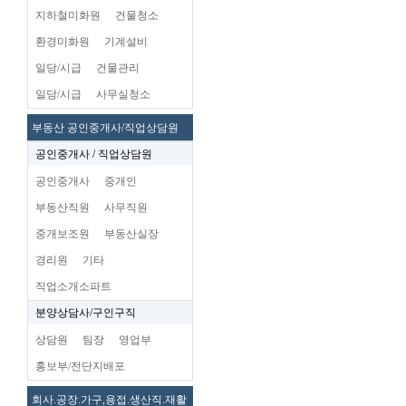
지하철미화원
건물청소
환경미화원
기계설비
일당/시급
건물관리
일당/시급
사무실청소
부동산 공인중개사/직업상담원
공인중개사 / 직업상담원
공인중개사
중개인
부동산직원
사무직원
중개보조원
부동산실장
경리원
기타
직업소개소파트
분양상담사/구인구직
상담원
팀장
영업부
홍보부/전단지배포
회사.공장.가구,용접.생산직.재활