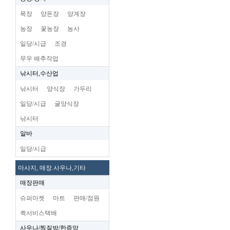
목장
양돈장
양계장
농장
꽃농장
농사
일당/시급
조경
무우 배추작업
낚시터,수산업
낚시터
양식장
가두리
일당/시급
굴양식장
낚시터
알바
일당/시급
마사지, 매장.사우나,기타
매장판매
슈퍼마켓
마트
판매/점원
퀵서비스택배
사우나/찜질방/한증막