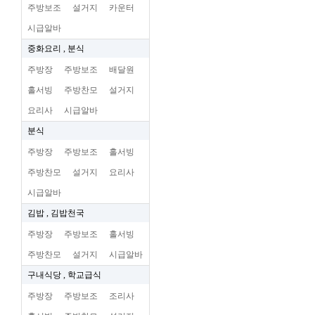
주방보조
설거지
카운터
시급알바
중화요리 , 분식
주방장
주방보조
배달원
홀서빙
주방찬모
설거지
요리사
시급알바
분식
주방장
주방보조
홀서빙
주방찬모
설거지
요리사
시급알바
김밥 , 김밥천국
주방장
주방보조
홀서빙
주방찬모
설거지
시급알바
구내식당 , 학교급식
주방장
주방보조
조리사