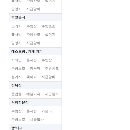
홀서빙
주방찬모
설거지
영양사
시급알바
학교급식
조리사
주방장
주방보조
홀서빙
주방찬모
설거지
영양사
시급알바
레스토랑 , 카페 커피
지배인
홀서빙
주방장
주방보조
카운터
주방찬모
설거지
웨이터
시급알바
정육점
종업원
배달기사
시급알바
커피전문점
주방장
홀서빙
카운터
주방보조
시급알바
빵/제과