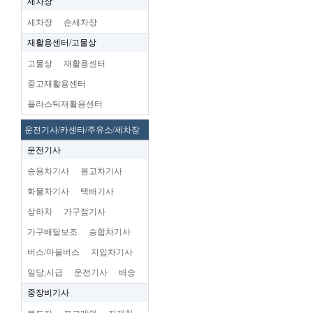
세차장
세차장
손세차장
재활용센터/고물상
고물상
재활용센터
중고재활용센터
플라스틱재활용센터
운전기사/카센타/주유소/세차장
운전기사
승용차기사
봉고차기사
화물차기사
택배기사
상하차
가구점기사
가구배달보조
승합차기사
버스/마을버스
지입차기사
일당,시급
운전기사
배송
중장비기사