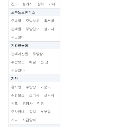
찬모
설거지
장치
기타~
고속도로휴게소
주방장
주방보조
홀서빙
판매원
주방찬모
설거지
시급알바
치킨전문점
판매계산원
주방장
주방보조
배달
점 장
시급알바
기타
홀서빙
주방장
카운터
주방보조
조리사
설거지
찬모
영양사
점장
주차안내
장치
부부팀
기타
시급알바