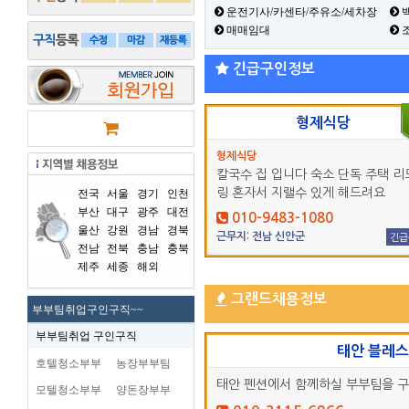
운전기사/카센타/주유소/세차장
백
매매임대
긴급구인정보
형제식당
형제식당
칼국수 집 입니다 숙소 단독 주택 리
링 혼자서 지랠수 있게 해드려요
전국
서울
경기
인천
부산
대구
광주
대전
010-9483-1080
울산
강원
경남
경북
근무지: 전남 신안군
긴급
전남
전북
충남
충북
제주
세종
해외
그랜드채용정보
부부팀취업구인구직~~
부부팀취업 구인구직
태안 블레
호텔청소부부
농장부부팀
태안 펜션에서 함께하실 부부팀을 
모텔청소부부
양돈장부부