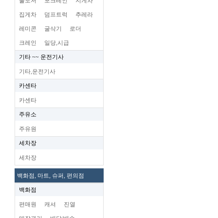
불도저
포크레인
지게차
집게차
덤프트럭
추레라
레미콘
굴삭기
로더
크레인
일당,시급
기타 ~~ 운전기사
기타,운전기사
카센타
카센타
주유소
주유원
세차장
세차장
백화점, 마트, 슈퍼, 편의점
백화점
편매원
캐셔
진열