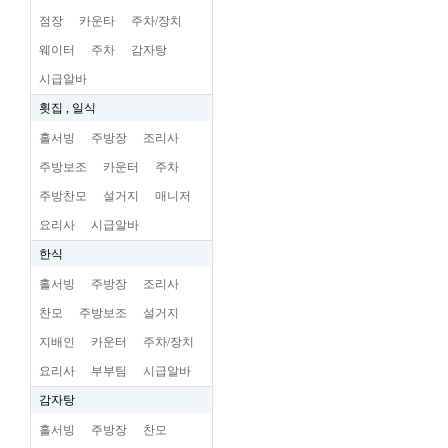
점장
카운타
주차/장치
웨이터
주차
감자탕
시급알바
횟집 , 일식
홀서빙
주방장
조리사
주방보조
카운터
주차
주방찬모
설거지
매니저
요리사
시급알바
한식
홀서빙
주방장
조리사
찬모
주방보조
설거지
지배인
카운터
주차/장치
요리사
부부팀
시급알바
감자탕
홀서빙
주방장
찬모