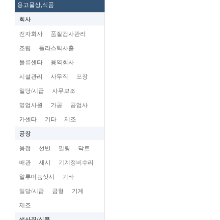
용고물상,식품
회사
전자회사
품질검사관리
조립
플라스틱사출
물류센타
용역회사
시설관리
사무직
포장
일당/시급
사무보조
영업사원
가공
공업사
카센타
기타
제조
공장
용접
선반
밀링
닥트
배관
새시
기계정비수리
알루미늄삿시
기타
일당/시급
금형
기계
제조
생산직/식품