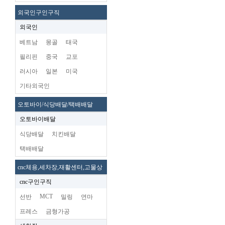
외국인구인구직
외국인
베트남
몽골
태국
필리핀
중국
교포
러시아
일본
미국
기타외국인
오토바이/식당배달/택배배달
오토바이배달
식당배달
치킨배달
택배배달
cnc체용,세차장,재활센터,고물상
cnc구인구직
MCT
선반
밀링
연마
프레스
금형가공