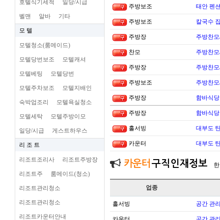
호텔식기세척
일당/시급
주방보조
태안 펜
벨맨
알바
기타
주방보조
칼국수 집
모 텔
주방장
주방찬모
모텔청소(룸메이드)
찬모
주방찬모
모텔당번보조
모텔캐셔
주방장
주방찬모
모텔베팅
모텔당번
주방보조
주방찬모
모텔주차보조
모텔지배인
주방장
함바식당
숙박업조리
모텔욕실청소
주방장
함바식당
모텔세탁
모텔주방이모
홀서빙
대부도 
일당/시급
게스트하우스
카운터
대부도 
리 조 트
리조트조리사
리조트주방장
카운터
구직인재정보
한
리조트주
룸메이드(청소)
업종
리조트관리청소
리조트관리청소
홀서빙
공간 관리
리조트카운터안내
카운터
공간 관리