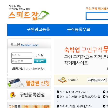
구인구직 직거래
구인광고등록
구직등록무료
저장
회원가입
|
아이디/비번찾기
부부팀취업구인구직~~
호
경비보안.미화.건물청소.주차.설
부
비
마사지, 매장.사우나,기타