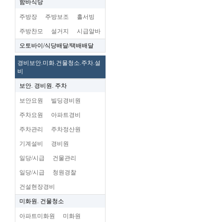
함바식당
주방장
주방보조
홀서빙
주방찬모
설거지
시급알바
오토바이/식당배달/택배배달
경비보안.미화.건물청소.주차.설
비
보안. 경비원. 주차
보안요원
빌딩경비원
주차요원
아파트경비
주차관리
주차정산원
기계설비
경비원
일당/시급
건물관리
일당/시급
청원경찰
건설현장경비
미화원. 건물청소
아파트미화원
미화원