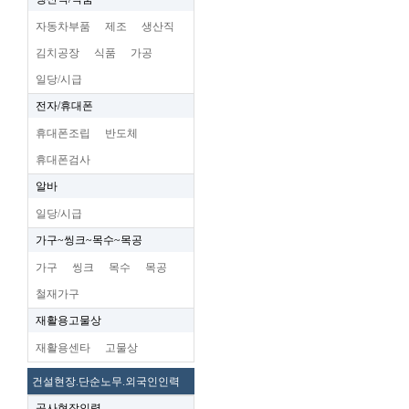
자동차부품
제조
생산직
김치공장
식품
가공
일당/시급
전자/휴대폰
휴대폰조립
반도체
휴대폰검사
알바
일당/시급
가구~씽크~목수~목공
가구
씽크
목수
목공
철재가구
재활용고물상
재활용센타
고물상
건설현장.단순노무.외국인인력
공사현장인력