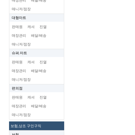
매장관리
배달/배송
매니저/점장
대형마트
판매원
캐셔
진열
매장관리
배달/배송
매니저/점장
슈펴.마트
판매원
캐셔
진열
매장관리
배달/배송
매니저/점장
편의점
판매원
캐셔
진열
매장관리
배달/배송
매니저/점장
보험,상조 구인구직
보험