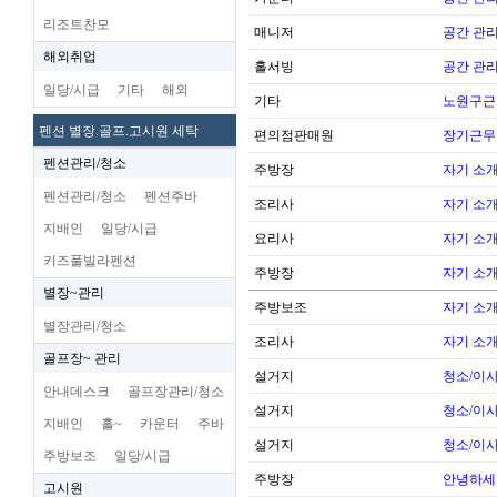
리조트찬모
매니저
공간 관리
해외취업
홀서빙
공간 관리
일당/시급
기타
해외
기타
노원구근
펜션 별장.골프.고시원 세탁
편의점판매원
장기근무
펜션관리/청소
주방장
자기 소
펜션관리/청소
펜션주바
조리사
자기 소
지배인
일당/시급
요리사
자기 소
키즈풀빌라펜션
주방장
자기 소
별장~관리
주방보조
자기 소
별장관리/청소
조리사
자기 소
골프장~ 관리
설거지
청소/이사
안내데스크
골프장관리/청소
설거지
청소/이사
지배인
홀~
카운터
주바
설거지
청소/이사
주방보조
일당/시급
주방장
안녕하세
고시원