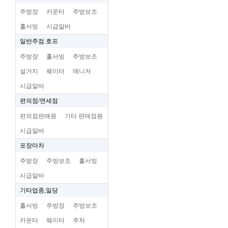
주방장
카운터
주방보조
홀서빙
시급알바
일반주점.호프
주방장
홀서빙
주방보조
설거지
웨이터
매니저
시급알바
편의점/면세점
편의점판매원
기타 판매점원
시급알바
포장마차
주방장
주방보조
홀서빙
시급알바
기타업종,일당
홀서빙
주방장
주방보조
카운타
웨이터
주차