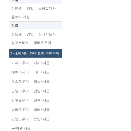
상담원
영업
보험설계사
홍보/마케팅
상조
상담원
영업
장례지도사
상조서비스
장례도우미
가사,베이비,간병,요양 구인구직
가사도우미
가사+시급
베이비시터
베이+시급
학습도우미
학습+시급
간병도우미
간병+시급
산후도우미
산후+시급
실버도우미
실버+시급
요양도우미
요양+시급
등/하원 시급