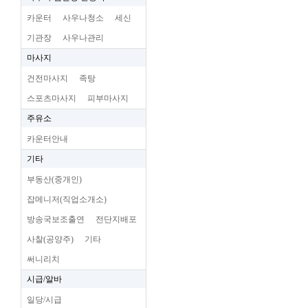
카운터
사우나청소
세신
기관장
사우나관리
마사지
건전마사지
족탕
스포츠마사지
피부마사지
주유소
카운터안내
기타
부동산(중개인)
잡메니저(직업소개소)
방송국보조출연
전단지배포
사찰(공양주)
기타
써니리치
시급/알바
일당/시급