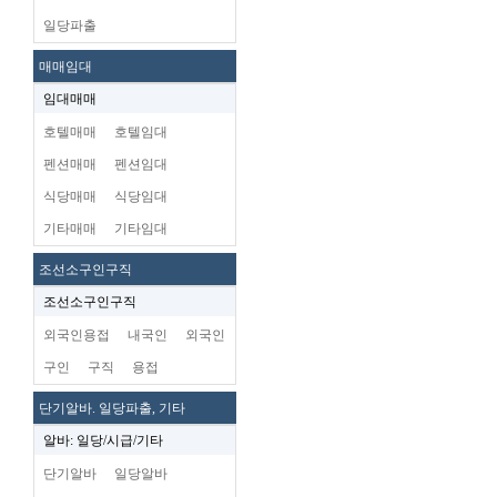
일당파출
매매임대
임대매매
호텔매매
호텔임대
펜션매매
펜션임대
식당매매
식당임대
기타매매
기타임대
조선소구인구직
조선소구인구직
외국인용접
내국인
외국인
구인
구직
용접
단기알바. 일당파출, 기타
알바: 일당/시급/기타
단기알바
일당알바