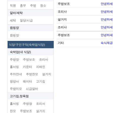
주방보조
안녕하세
직원
총무
주방
청소
조리사
안녕하세
알바/세탁
설거지
안녕하세
세탁
일당/시급
조리사
안녕하세
캠핑장
주방보조
안녕하세
캠핑장
기타
숙식제공
식당/구인구직(숙박업식당)
숙박업(내 식당)
주방장
주방보조
조리사
홀서빙
카운터
지배인
주차안내
주방찬모
설거지
영양사
웨이터
고기집
주방이모
시급알바
고기집,정육점
홀서빙
주방장
조리사
찬모
주방보조
설거지