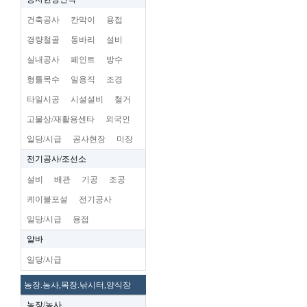
건축공사
칸막이
용접
경량철골
동바리
설비
실내공사
페인트
방수
형틀목수
일용직
조경
타일시공
시설설비
철거
고물상/재활용센타
외국인
일당/시급
공사현장
미장
전기공사/조선소
설비
배관
기공
조공
케이블포설
전기공사
일당/시급
용접
알바
일당/시급
농장.농사,목장.낚시터,양식장
농장/농사