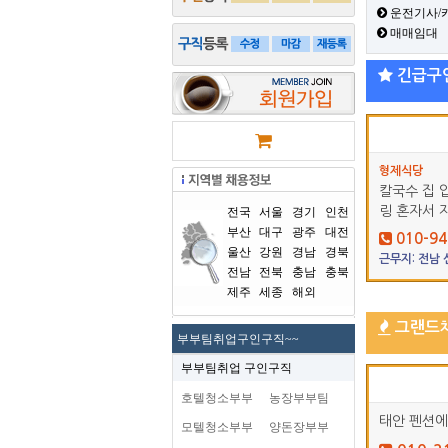
운전기사/
매매임대
긴급구
형제식당
칼국수 집 
링 혼자서 
전국
서울
경기
인천
부산
대구
광주
대전
010-94
울산
강원
경남
경북
근무지: 전남
전남
전북
충남
충북
제주
세종
해외
그랜드
부부팀취업구인구직~~
부부팀취업 구인구직
호텔청소부부
농장부부팀
태안 펜션에
모텔청소부부
양돈장부부