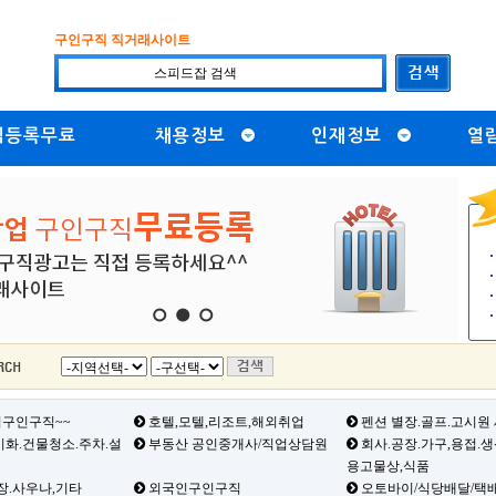
구인구직 직거래사이트
직등록무료
채용정보
인재정보
열
1
2
3
구인구직~~
호텔,모텔,리조트,해외취업
펜션 별장.골프.고시원
화.건물청소.주차.설
부동산 공인중개사/직업상담원
회사.공장.가구,용접.
용고물상,식품
장.사우나,기타
외국인구인구직
오토바이/식당배달/택