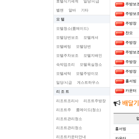
호텔식기세척
일당/시급
주방보
벨맨
알바
기타
주방보
모 텔
주방장
모텔청소(룸메이드)
찬모
모텔당번보조
모텔캐셔
주방장
모텔베팅
모텔당번
주방보
모텔주차보조
모텔지배인
주방장
숙박업조리
모텔욕실청소
주방장
모텔세탁
모텔주방이모
홀서빙
일당/시급
게스트하우스
카운터
리 조 트
리조트조리사
리조트주방장
배달기
리조트주
룸메이드(청소)
리조트관리청소
리조트관리청소
홀서빙
리조트카운터안내
카운터