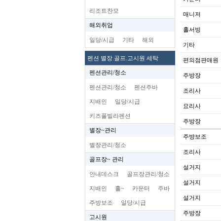
리조트찬모
매니저
해외취업
홀서빙
일당/시급
기타
해외
기타
펜션 별장.골프.고시원 세탁
편의점판매원
펜션관리/청소
주방장
펜션관리/청소
펜션주바
조리사
지배인
일당/시급
요리사
키즈풀빌라펜션
주방장
별장~관리
주방보조
별장관리/청소
조리사
골프장~ 관리
설거지
안내데스크
골프장관리/청소
설거지
지배인
홀~
카운터
주바
설거지
주방보조
일당/시급
주방장
고시원