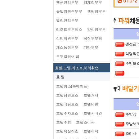
010-2
펜션관리부부
양계장부부
플빌라펜션부부
캠핑장부부
별장관리부부
리조트부부청소
양식장부부
식당직원부부
목장부부팀
펜션관
채소농장부부
기타부부
식당직
부부일당/시급
주방보
호텔,모텔,리조트,해외취업
호 텔
호텔청소(룸메이드)
배달기
호텔당번보조
호텔캐셔
호텔베팅보조
호텔당번
호텔주차보조
호텔지배인
주방장
호텔주방
호텔조리사
주방보
호텔욕실청소
호텔세탁
조리사