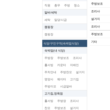
주방보조
직원
총무
주방
청소
조리사
알바/세탁
설거지
세탁
일당/시급
조리사
캠핑장
주방보조
캠핑장
기타
식당/구인구직(숙박업식당)
숙박업(내 식당)
주방장
주방보조
조리사
홀서빙
카운터
지배인
주차안내
주방찬모
설거지
영양사
웨이터
고기집
주방이모
시급알바
고기집,정육점
홀서빙
주방장
조리사
찬모
주방보조
설거지