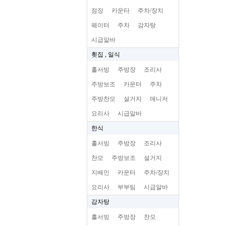
점장
카운타
주차/장치
웨이터
주차
감자탕
시급알바
횟집 , 일식
홀서빙
주방장
조리사
주방보조
카운터
주차
주방찬모
설거지
매니저
요리사
시급알바
한식
홀서빙
주방장
조리사
찬모
주방보조
설거지
지배인
카운터
주차/장치
요리사
부부팀
시급알바
감자탕
홀서빙
주방장
찬모