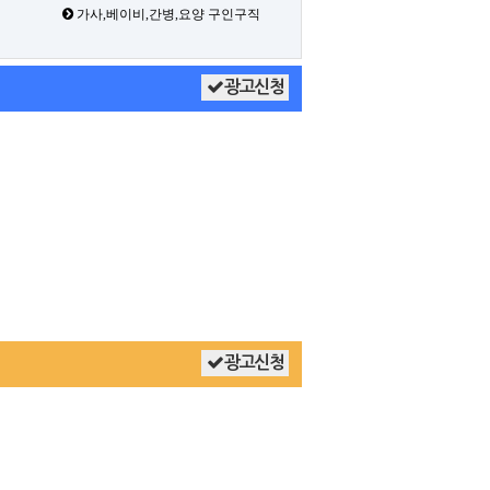
가사,베이비,간병,요양 구인구직
광고신청
광고신청