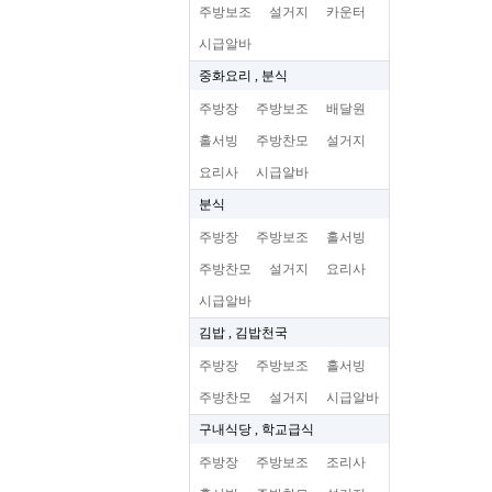
주방보조
설거지
카운터
시급알바
중화요리 , 분식
주방장
주방보조
배달원
홀서빙
주방찬모
설거지
요리사
시급알바
분식
주방장
주방보조
홀서빙
주방찬모
설거지
요리사
시급알바
김밥 , 김밥천국
주방장
주방보조
홀서빙
주방찬모
설거지
시급알바
구내식당 , 학교급식
주방장
주방보조
조리사