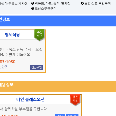
카센타/주유소/세차장
백화점, 마트, 슈퍼, 편의점
보험,상조 구인구직
조선소구인구직
인정보
주방
형제식당
보조
입니다 숙소 단독 주택 리모델
지랠수 있게 해드려요
83-1080
 신안군
긴급구인
채용정보
펜션
태안 블레스오션
관리
서 함께하실 부부팀을 구합니다