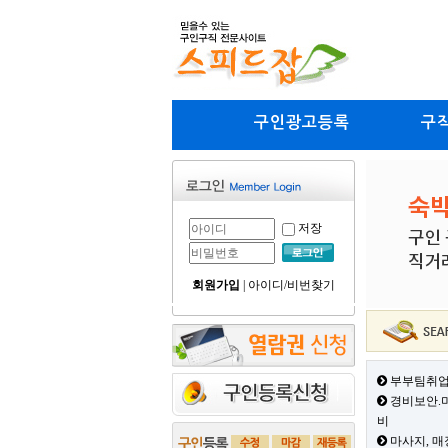
구인광고등록
구
저장
회원가입
|
아이디/비번찾기
부부팀취업
경비보안.미
비
마사지, 매