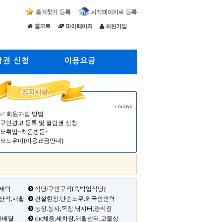
람권 신청
이용요금
✅ 회원가입 방법
구인광고 등록 및 열람권 신청
※취업~처음방문~
※도우미(이용요금안내)
 세탁
식당/구인구직(숙박업식당)
생산직.재활
건설현장.단순노무.외국인인력
농장.농사,목장.낚시터,양식장
배배달
cnc체용,세차장,재활센터,고물상