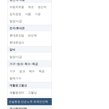
자동차부품
제조
생산직
김치공장
식품
가공
일당/시급
전자/휴대폰
휴대폰조립
반도체
휴대폰검사
알바
일당/시급
가구~씽크~목수~목공
가구
씽크
목수
목공
철재가구
재활용고물상
재활용센타
고물상
건설현장.단순노무.외국인인력
공사현장인력