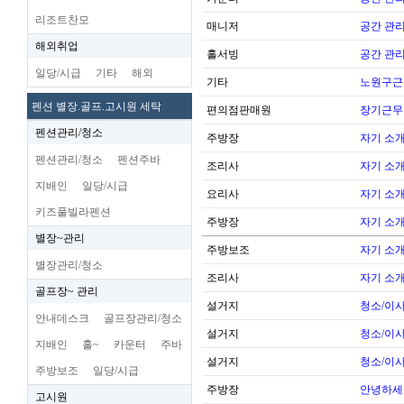
리조트찬모
매니저
공간 관리
해외취업
홀서빙
공간 관리
일당/시급
기타
해외
기타
노원구근
펜션 별장.골프.고시원 세탁
편의점판매원
장기근무
펜션관리/청소
주방장
자기 소
펜션관리/청소
펜션주바
조리사
자기 소
지배인
일당/시급
요리사
자기 소
키즈풀빌라펜션
주방장
자기 소
별장~관리
주방보조
자기 소
별장관리/청소
조리사
자기 소
골프장~ 관리
설거지
청소/이사
안내데스크
골프장관리/청소
설거지
청소/이사
지배인
홀~
카운터
주바
설거지
청소/이사
주방보조
일당/시급
주방장
안녕하세
고시원