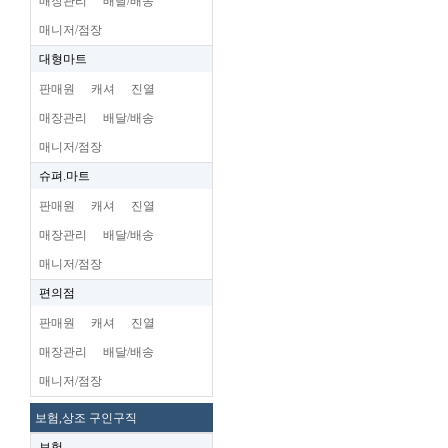
매장관리
배달/배송
매니저/점장
대형마트
판매원
캐셔
진열
매장관리
배달/배송
매니저/점장
슈펴.마트
판매원
캐셔
진열
매장관리
배달/배송
매니저/점장
편의점
판매원
캐셔
진열
매장관리
배달/배송
매니저/점장
보험,상조 구인구직
보험