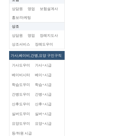
상담원
영업
보험설계사
홍보/마케팅
상조
상담원
영업
장례지도사
상조서비스
장례도우미
가사,베이비,간병,요양 구인구직
가사도우미
가사+시급
베이비시터
베이+시급
학습도우미
학습+시급
간병도우미
간병+시급
산후도우미
산후+시급
실버도우미
실버+시급
요양도우미
요양+시급
등/하원 시급