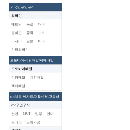
외국인구인구직
외국인
베트남
몽골
태국
필리핀
중국
교포
러시아
일본
미국
기타외국인
오토바이/식당배달/택배배달
오토바이배달
식당배달
치킨배달
택배배달
cnc체용,세차장,재활센터,고물상
cnc구인구직
MCT
선반
밀링
연마
프레스
금형가공