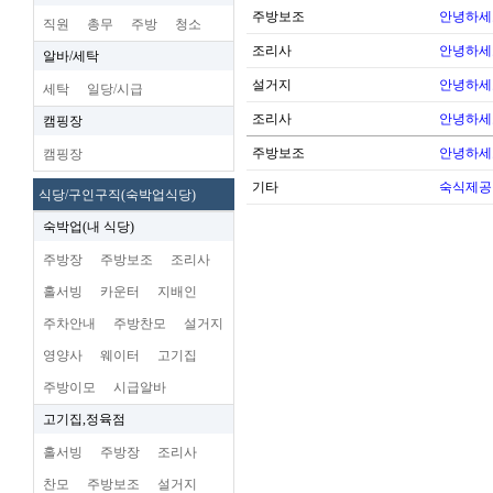
주방보조
안녕하세
직원
총무
주방
청소
조리사
안녕하세
알바/세탁
설거지
안녕하세
세탁
일당/시급
조리사
안녕하세
캠핑장
주방보조
안녕하세
캠핑장
기타
숙식제공
식당/구인구직(숙박업식당)
숙박업(내 식당)
주방장
주방보조
조리사
홀서빙
카운터
지배인
주차안내
주방찬모
설거지
영양사
웨이터
고기집
주방이모
시급알바
고기집,정육점
홀서빙
주방장
조리사
찬모
주방보조
설거지