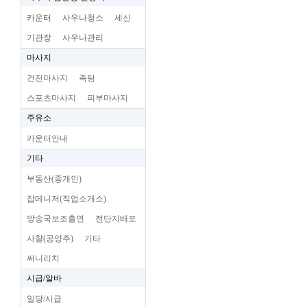
카운터
사우나청소
세신
기관장
사우나관리
마사지
건전마사지
족탕
스포츠마사지
피부마사지
주유소
카운터안내
기타
부동산(중개인)
잡메니저(직업소개소)
방송국보조출연
전단지배포
사찰(공양주)
기타
써니리치
시급/알바
일당/시급