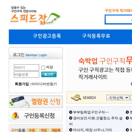
구인구직 직거래
구인광고등록
구직등록무료
저장
회원가입
|
아이디/비번찾기
부부팀취업구인구직~~
호
경비보안.미화.건물청소.주차.설
부
비
마사지, 매장.사우나,기타