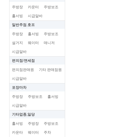
주방장
카운터
주방보조
홀서빙
시급알바
일반주점.호프
주방장
홀서빙
주방보조
설거지
웨이터
매니저
시급알바
편의점/면세점
편의점판매원
기타 판매점원
시급알바
포장마차
주방장
주방보조
홀서빙
시급알바
기타업종,일당
홀서빙
주방장
주방보조
카운타
웨이터
주차