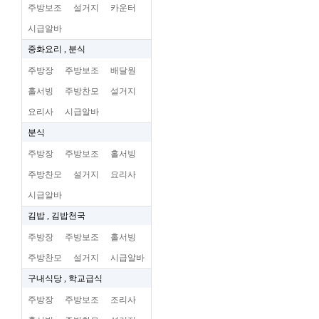
주방보조
설거지
카운터
시급알바
중화요리 , 분식
주방장
주방보조
배달원
홀서빙
주방찬모
설거지
요리사
시급알바
분식
주방장
주방보조
홀서빙
주방찬모
설거지
요리사
시급알바
김밥 , 김밥천국
주방장
주방보조
홀서빙
주방찬모
설거지
시급알바
구내식당 , 학교급식
주방장
주방보조
조리사