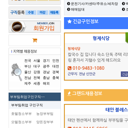
운전기사/카센타/주유소/세차장
백
매매임대
긴급구인정보
형제식당
형제식당
칼국수 집 입니다 숙소 단독 주택 리
링 혼자서 지랠수 있게 해드려요
전국
서울
경기
인천
부산
대구
광주
대전
010-9483-1080
울산
강원
경남
경북
근무지: 전남 신안군
긴급
전남
전북
충남
충북
제주
세종
해외
그랜드채용정보
부부팀취업구인구직~~
부부팀취업 구인구직
태안 블레
호텔청소부부
농장부부팀
태안 펜션에서 함께하실 부부팀을 
모텔청소부부
양돈장부부