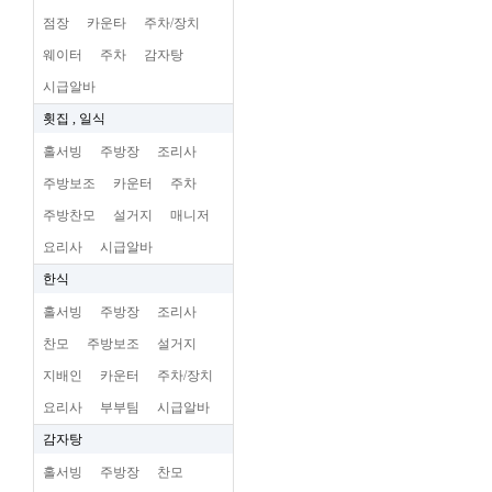
점장
카운타
주차/장치
웨이터
주차
감자탕
시급알바
횟집 , 일식
홀서빙
주방장
조리사
주방보조
카운터
주차
주방찬모
설거지
매니저
요리사
시급알바
한식
홀서빙
주방장
조리사
찬모
주방보조
설거지
지배인
카운터
주차/장치
요리사
부부팀
시급알바
감자탕
홀서빙
주방장
찬모