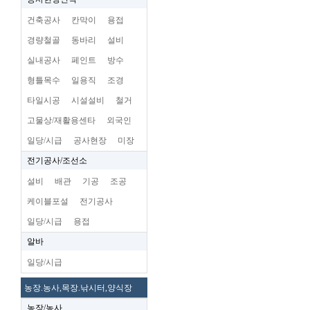
건축공사
칸막이
용접
경량철골
동바리
설비
실내공사
페인트
방수
형틀목수
일용직
조경
타일시공
시설설비
철거
고물상/재활용센타
외국인
일당/시급
공사현장
미장
전기공사/조선소
설비
배관
기공
조공
케이블포설
전기공사
일당/시급
용접
알바
일당/시급
농장.농사,목장.낚시터,양식장
농장/농사