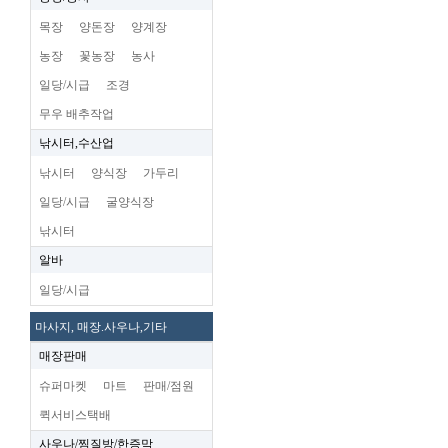
목장
양돈장
양계장
농장
꽃농장
농사
일당/시급
조경
무우 배추작업
낚시터,수산업
낚시터
양식장
가두리
일당/시급
굴양식장
낚시터
알바
일당/시급
마사지, 매장.사우나,기타
매장판매
슈퍼마켓
마트
판매/점원
퀵서비스택배
사우나/찜질방/한증막