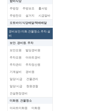
함바식당
주방장
주방보조
홀서빙
주방찬모
설거지
시급알바
오토바이/식당배달/택배배달
경비보안.미화.건물청소.주차.설
비
보안. 경비원. 주차
보안요원
빌딩경비원
주차요원
아파트경비
주차관리
주차정산원
기계설비
경비원
일당/시급
건물관리
일당/시급
청원경찰
건설현장경비
미화원. 건물청소
아파트미화원
미화원