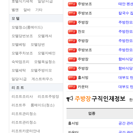
호텔식기세척
일당/시급
주방보조
태안 펜
벨맨
알바
기타
주방보조
칼국수 집
모 텔
주방장
주방찬모
모텔청소(룸메이드)
찬모
주방찬모
모텔당번보조
모텔캐셔
주방장
주방찬모
모텔베팅
모텔당번
주방보조
주방찬모
모텔주차보조
모텔지배인
주방장
함바식당
숙박업조리
모텔욕실청소
주방장
함바식당
모텔세탁
모텔주방이모
홀서빙
대부도 
일당/시급
게스트하우스
카운터
대부도 
리 조 트
리조트조리사
리조트주방장
주방장
구직인재정보
한
리조트주
룸메이드(청소)
업종
리조트관리청소
리조트관리청소
홀서빙
공간 관리
리조트카운터안내
카운터
공간 관리