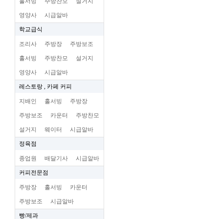
홀서빙
주방찬모
설거지
영양사
시급알바
학교급식
조리사
주방장
주방보조
홀서빙
주방찬모
설거지
영양사
시급알바
레스토랑 , 카페 커피
지배인
홀서빙
주방장
주방보조
카운터
주방찬모
설거지
웨이터
시급알바
정육점
종업원
배달기사
시급알바
커피전문점
주방장
홀서빙
카운터
주방보조
시급알바
빵/제과