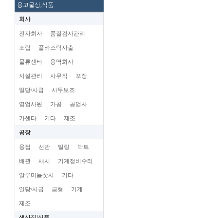
용고물상,식품
회사
전자회사
품질검사관리
조립
플라스틱사출
물류센타
용역회사
시설관리
사무직
포장
일당/시급
사무보조
영업사원
가공
공업사
카센타
기타
제조
공장
용접
선반
밀링
닥트
배관
새시
기계정비수리
알루미늄삿시
기타
일당/시급
금형
기계
제조
생산직/식품