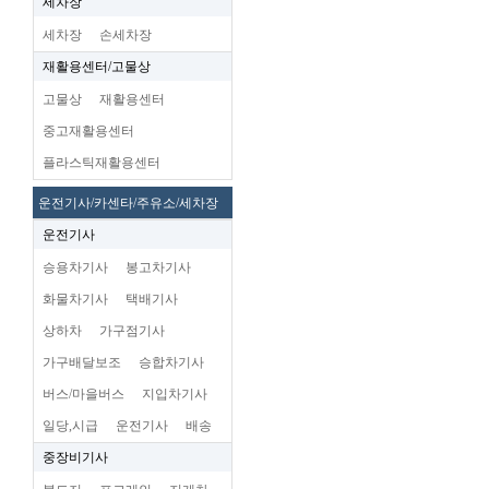
세차장
세차장
손세차장
재활용센터/고물상
고물상
재활용센터
중고재활용센터
플라스틱재활용센터
운전기사/카센타/주유소/세차장
운전기사
승용차기사
봉고차기사
화물차기사
택배기사
상하차
가구점기사
가구배달보조
승합차기사
버스/마을버스
지입차기사
일당,시급
운전기사
배송
중장비기사