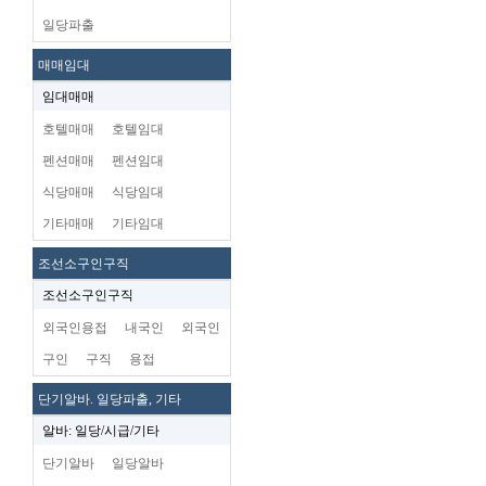
일당파출
매매임대
임대매매
호텔매매
호텔임대
펜션매매
펜션임대
식당매매
식당임대
기타매매
기타임대
조선소구인구직
조선소구인구직
외국인용접
내국인
외국인
구인
구직
용접
단기알바. 일당파출, 기타
알바: 일당/시급/기타
단기알바
일당알바