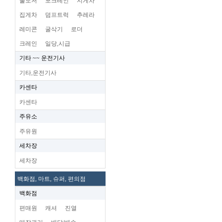
불도저
포크레인
지게차
집게차
덤프트럭
추레라
레미콘
굴삭기
로더
크레인
일당,시급
기타 ~~ 운전기사
기타,운전기사
카센타
카센타
주유소
주유원
세차장
세차장
백화점, 마트, 슈퍼, 편의점
백화점
편매원
캐셔
진열