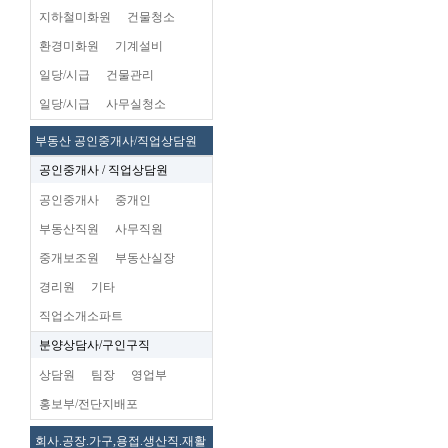
지하철미화원
건물청소
환경미화원
기계설비
일당/시급
건물관리
일당/시급
사무실청소
부동산 공인중개사/직업상담원
공인중개사 / 직업상담원
공인중개사
중개인
부동산직원
사무직원
중개보조원
부동산실장
경리원
기타
직업소개소파트
분양상담사/구인구직
상담원
팀장
영업부
홍보부/전단지배포
회사.공장.가구,용접.생산직.재활