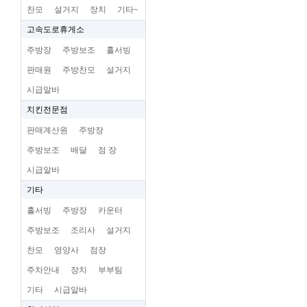
찬모
설거지
장치
기타~
고속도로휴게소
주방장
주방보조
홀서빙
판매원
주방찬모
설거지
시급알바
치킨전문점
판매계산원
주방장
주방보조
배달
점 장
시급알바
기타
홀서빙
주방장
카운터
주방보조
조리사
설거지
찬모
영양사
점장
주차안내
장치
부부팀
기타
시급알바