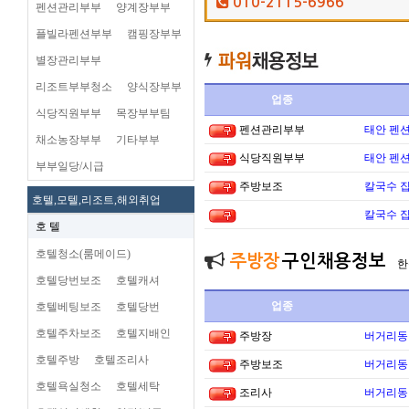
010-2115-6966
펜션관리부부
양계장부부
플빌라펜션부부
캠핑장부부
별장관리부부
리조트부부청소
양식장부부
업종
식당직원부부
목장부부팀
펜션관리부부
태안 펜
채소농장부부
기타부부
식당직원부부
태안 펜
부부일당/시급
주방보조
칼국수 집
호텔,모텔,리조트,해외취업
칼국수 집
호 텔
호텔청소(룸메이드)
주방장
구인채용정보
한
호텔당번보조
호텔캐셔
업종
호텔베팅보조
호텔당번
호텔주차보조
호텔지배인
주방장
버거리동타
호텔주방
호텔조리사
주방보조
버거리동타
호텔욕실청소
호텔세탁
조리사
버거리동타