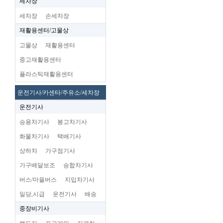
세차장
세차장
손세차장
재활용센터/고물상
고물상
재활용센터
중고재활용센터
플라스틱재활용센터
운전기사/카센타/주유소/세차장
운전기사
승용차기사
봉고차기사
화물차기사
택배기사
상하차
가구점기사
가구배달보조
승합차기사
버스/마을버스
지입차기사
일당,시급
운전기사
배송
중장비기사