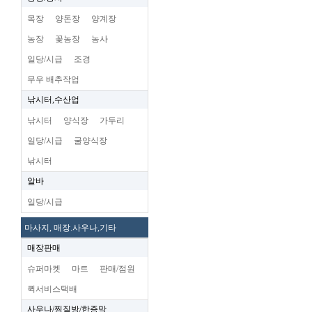
목장
양돈장
양계장
농장
꽃농장
농사
일당/시급
조경
무우 배추작업
낚시터,수산업
낚시터
양식장
가두리
일당/시급
굴양식장
낚시터
알바
일당/시급
마사지, 매장.사우나,기타
매장판매
슈퍼마켓
마트
판매/점원
퀵서비스택배
사우나/찜질방/한증막