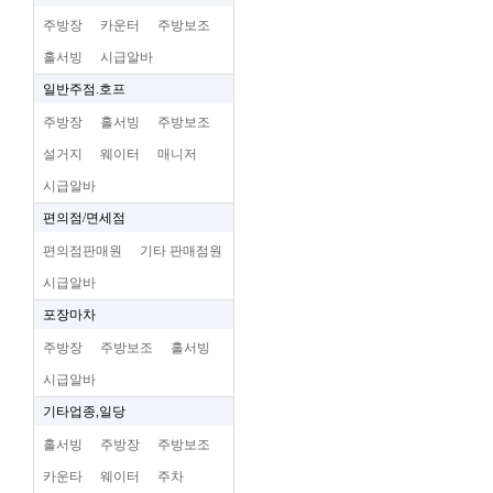
주방장
카운터
주방보조
홀서빙
시급알바
일반주점.호프
주방장
홀서빙
주방보조
설거지
웨이터
매니저
시급알바
편의점/면세점
편의점판매원
기타 판매점원
시급알바
포장마차
주방장
주방보조
홀서빙
시급알바
기타업종,일당
홀서빙
주방장
주방보조
카운타
웨이터
주차