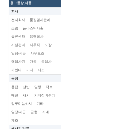
용고물상,식품
회사
전자회사
품질검사관리
조립
플라스틱사출
물류센타
용역회사
시설관리
사무직
포장
일당/시급
사무보조
영업사원
가공
공업사
카센타
기타
제조
공장
용접
선반
밀링
닥트
배관
새시
기계정비수리
알루미늄삿시
기타
일당/시급
금형
기계
제조
생산직/식품