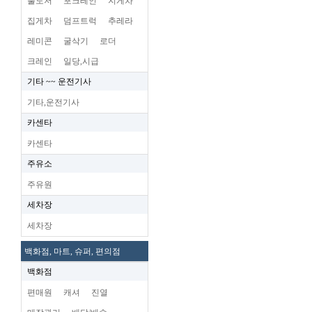
불도저
포크레인
지게차
집게차
덤프트럭
추레라
레미콘
굴삭기
로더
크레인
일당,시급
기타 ~~ 운전기사
기타,운전기사
카센타
카센타
주유소
주유원
세차장
세차장
백화점, 마트, 슈퍼, 편의점
백화점
편매원
캐셔
진열