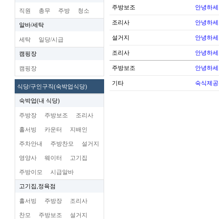
주방보조
안녕하세
직원
총무
주방
청소
조리사
안녕하세
알바/세탁
설거지
안녕하세
세탁
일당/시급
조리사
안녕하세
캠핑장
주방보조
안녕하세
캠핑장
기타
숙식제공
식당/구인구직(숙박업식당)
숙박업(내 식당)
주방장
주방보조
조리사
홀서빙
카운터
지배인
주차안내
주방찬모
설거지
영양사
웨이터
고기집
주방이모
시급알바
고기집,정육점
홀서빙
주방장
조리사
찬모
주방보조
설거지