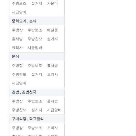
주방보조
설거지
카운터
시급알바
중화요리 , 분식
주방장
주방보조
배달원
홀서빙
주방찬모
설거지
요리사
시급알바
분식
주방장
주방보조
홀서빙
주방찬모
설거지
요리사
시급알바
김밥 , 김밥천국
주방장
주방보조
홀서빙
주방찬모
설거지
시급알바
구내식당 , 학교급식
주방장
주방보조
조리사