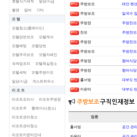
호텔식기세척
일당/시급
주방보조
태안 펜
벨맨
알바
기타
주방보조
칼국수 집
모 텔
주방장
주방찬모
모텔청소(룸메이드)
찬모
주방찬모
모텔당번보조
모텔캐셔
주방장
주방찬모
모텔베팅
모텔당번
주방보조
주방찬모
모텔주차보조
모텔지배인
주방장
함바식당
숙박업조리
모텔욕실청소
주방장
함바식당
모텔세탁
모텔주방이모
홀서빙
대부도 
일당/시급
게스트하우스
카운터
대부도 
리 조 트
리조트조리사
리조트주방장
주방보조
구직인재정보
리조트주
룸메이드(청소)
업종
리조트관리청소
리조트관리청소
홀서빙
공간 관리
리조트카운터안내
카운터
공간 관리