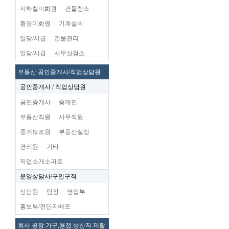
지하철미화원
건물청소
환경미화원
기계설비
일당/시급
건물관리
일당/시급
사무실청소
부동산 공인중개사/직업상담원
공인중개사 / 직업상담원
공인중개사
중개인
부동산직원
사무직원
중개보조원
부동산실장
경리원
기타
직업소개소파트
분양상담사/구인구직
상담원
팀장
영업부
홍보부/전단지배포
회사.공장.가구,용접.생산직.재활