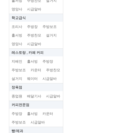
홀서빙
주방찬모
설거지
영양사
시급알바
학교급식
조리사
주방장
주방보조
홀서빙
주방찬모
설거지
영양사
시급알바
레스토랑 , 카페 커피
지배인
홀서빙
주방장
주방보조
카운터
주방찬모
설거지
웨이터
시급알바
정육점
종업원
배달기사
시급알바
커피전문점
주방장
홀서빙
카운터
주방보조
시급알바
빵/제과