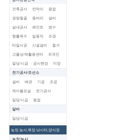
건축공사
칸막이
용접
경량철골
동바리
설비
실내공사
페인트
방수
형틀목수
일용직
조경
타일시공
시설설비
철거
고물상/재활용센타
외국인
일당/시급
공사현장
미장
전기공사/조선소
설비
배관
기공
조공
케이블포설
전기공사
일당/시급
용접
알바
일당/시급
농장.농사,목장.낚시터,양식장
농장/농사