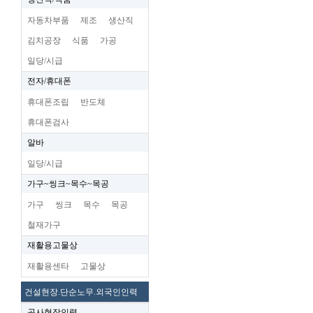
자동차부품
제조
생산직
김치공장
식품
가공
일당/시급
전자/휴대폰
휴대폰조립
반도체
휴대폰검사
알바
일당/시급
가구~씽크~목수~목공
가구
씽크
목수
목공
철재가구
재활용고물상
재활용센타
고물상
건설현장.단순노무.외국인인력
공사현장인력