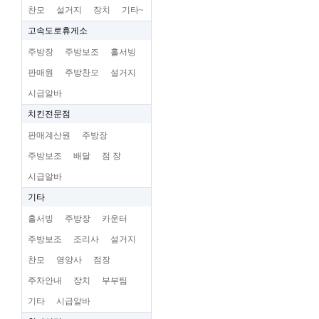
찬모
설거지
장치
기타~
고속도로휴게소
주방장
주방보조
홀서빙
판매원
주방찬모
설거지
시급알바
치킨전문점
판매계산원
주방장
주방보조
배달
점 장
시급알바
기타
홀서빙
주방장
카운터
주방보조
조리사
설거지
찬모
영양사
점장
주차안내
장치
부부팀
기타
시급알바