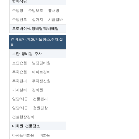
함바식당
주방장
주방보조
홀서빙
주방찬모
설거지
시급알바
오토바이/식당배달/택배배달
경비보안.미화.건물청소.주차.설
비
보안. 경비원. 주차
보안요원
빌딩경비원
주차요원
아파트경비
주차관리
주차정산원
기계설비
경비원
일당/시급
건물관리
일당/시급
청원경찰
건설현장경비
미화원. 건물청소
아파트미화원
미화원