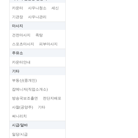
카운터
사우나청소
세신
기관장
사우나관리
마사지
건전마사지
족탕
스포츠마사지
피부마사지
주유소
카운터안내
기타
부동산(중개인)
잡메니저(직업소개소)
방송국보조출연
전단지배포
사찰(공양주)
기타
써니리치
시급/알바
일당/시급