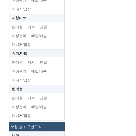
매장관리
배달/배송
매니저/점장
대형마트
판매원
캐셔
진열
매장관리
배달/배송
매니저/점장
슈펴.마트
판매원
캐셔
진열
매장관리
배달/배송
매니저/점장
편의점
판매원
캐셔
진열
매장관리
배달/배송
매니저/점장
보험,상조 구인구직
보험