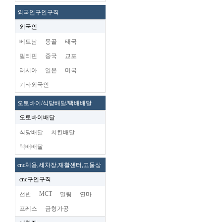
외국인구인구직
외국인
베트남
몽골
태국
필리핀
중국
교포
러시아
일본
미국
기타외국인
오토바이/식당배달/택배배달
오토바이배달
식당배달
치킨배달
택배배달
cnc체용,세차장,재활센터,고물상
cnc구인구직
MCT
선반
밀링
연마
프레스
금형가공