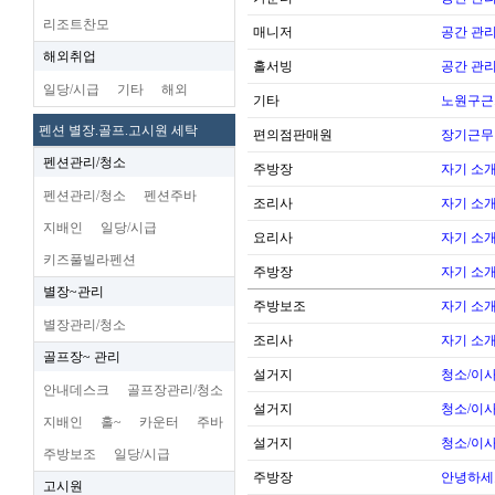
리조트찬모
매니저
공간 관리
해외취업
홀서빙
공간 관리
일당/시급
기타
해외
기타
노원구근
펜션 별장.골프.고시원 세탁
편의점판매원
장기근무
펜션관리/청소
주방장
자기 소
펜션관리/청소
펜션주바
조리사
자기 소
지배인
일당/시급
요리사
자기 소
키즈풀빌라펜션
주방장
자기 소
별장~관리
주방보조
자기 소
별장관리/청소
조리사
자기 소
골프장~ 관리
설거지
청소/이사
안내데스크
골프장관리/청소
설거지
청소/이사
지배인
홀~
카운터
주바
설거지
청소/이사
주방보조
일당/시급
주방장
안녕하세
고시원