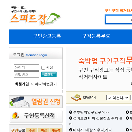
구인구직 직거래
구인광고등록
구직등록무료
저장
회원가입
|
아이디/비번찾기
부부팀취업구인구직~~
호
경비보안.미화.건물청소.주차.설
부
비
마사지, 매장.사우나,기타