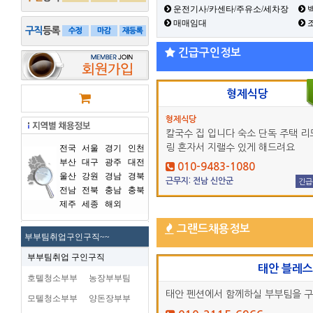
운전기사/카센타/주유소/세차장
백
매매임대
긴급구인정보
형제식당
형제식당
칼국수 집 입니다 숙소 단독 주택 리
링 혼자서 지랠수 있게 해드려요
전국
서울
경기
인천
부산
대구
광주
대전
010-9483-1080
울산
강원
경남
경북
근무지: 전남 신안군
긴급
전남
전북
충남
충북
제주
세종
해외
그랜드채용정보
부부팀취업구인구직~~
부부팀취업 구인구직
태안 블레
호텔청소부부
농장부부팀
태안 펜션에서 함께하실 부부팀을 
모텔청소부부
양돈장부부