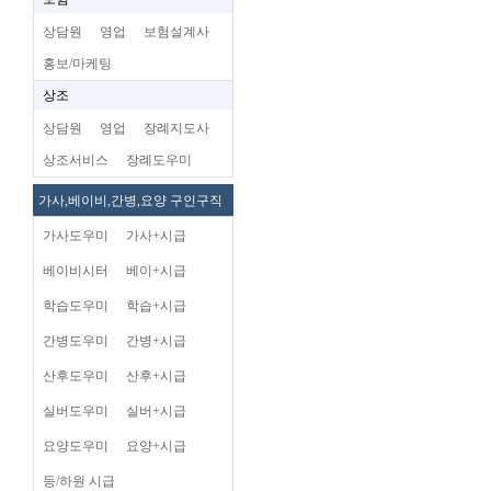
상담원
영업
보험설계사
홍보/마케팅
상조
상담원
영업
장례지도사
상조서비스
장례도우미
가사,베이비,간병,요양 구인구직
가사도우미
가사+시급
베이비시터
베이+시급
학습도우미
학습+시급
간병도우미
간병+시급
산후도우미
산후+시급
실버도우미
실버+시급
요양도우미
요양+시급
등/하원 시급