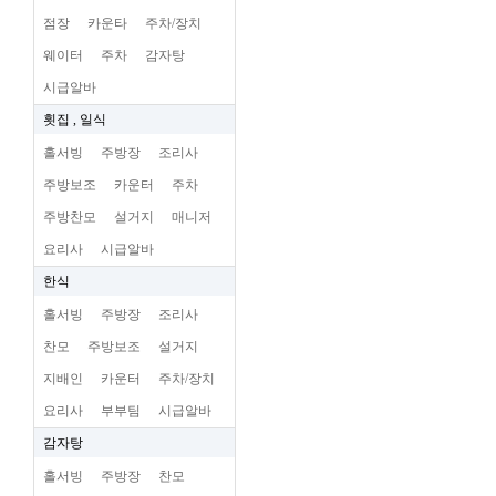
점장
카운타
주차/장치
웨이터
주차
감자탕
시급알바
횟집 , 일식
홀서빙
주방장
조리사
주방보조
카운터
주차
주방찬모
설거지
매니저
요리사
시급알바
한식
홀서빙
주방장
조리사
찬모
주방보조
설거지
지배인
카운터
주차/장치
요리사
부부팀
시급알바
감자탕
홀서빙
주방장
찬모