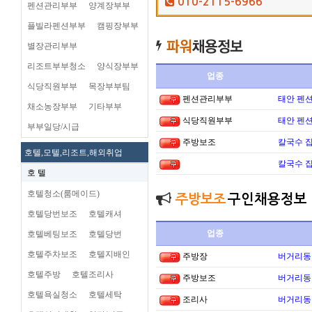
010-2115-6966
펜션관리부부
양계장부부
플빌라펜션부부
캠핑장부부
별장관리부부
리조트부부청소
양식장부부
업종
식당직원부부
목장부부팀
펜션관리부부
태안 펜
채소농장부부
기타부부
식당직원부부
태안 펜
부부일당/시급
주방보조
칼국수 집
호텔,모텔,리조트,해외취업
칼국수 집
호 텔
호텔청소(룸메이드)
주방보조
구인채용정보
호텔당번보조
호텔캐셔
업종
호텔베팅보조
호텔당번
호텔주차보조
호텔지배인
주방장
버거리동타
호텔주방
호텔조리사
주방보조
버거리동타
호텔욕실청소
호텔세탁
조리사
버거리동타