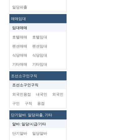
일당파출
매매임대
임대매매
호텔매매
호텔임대
펜션매매
펜션임대
식당매매
식당임대
기타매매
기타임대
조선소구인구직
조선소구인구직
외국인용접
내국인
외국인
구인
구직
용접
단기알바. 일당파출, 기타
알바: 일당/시급/기타
단기알바
일당알바