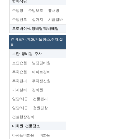
함바식당
주방장
주방보조
홀서빙
주방찬모
설거지
시급알바
오토바이/식당배달/택배배달
경비보안.미화.건물청소.주차.설
비
보안. 경비원. 주차
보안요원
빌딩경비원
주차요원
아파트경비
주차관리
주차정산원
기계설비
경비원
일당/시급
건물관리
일당/시급
청원경찰
건설현장경비
미화원. 건물청소
아파트미화원
미화원