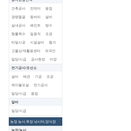
건축공사
칸막이
용접
경량철골
동바리
설비
실내공사
페인트
방수
형틀목수
일용직
조경
타일시공
시설설비
철거
고물상/재활용센타
외국인
일당/시급
공사현장
미장
전기공사/조선소
설비
배관
기공
조공
케이블포설
전기공사
일당/시급
용접
알바
일당/시급
농장.농사,목장.낚시터,양식장
농장/농사