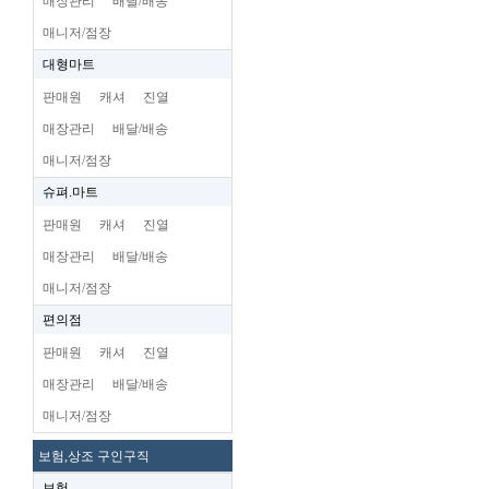
매장관리
배달/배송
매니저/점장
대형마트
판매원
캐셔
진열
매장관리
배달/배송
매니저/점장
슈펴.마트
판매원
캐셔
진열
매장관리
배달/배송
매니저/점장
편의점
판매원
캐셔
진열
매장관리
배달/배송
매니저/점장
보험,상조 구인구직
보험