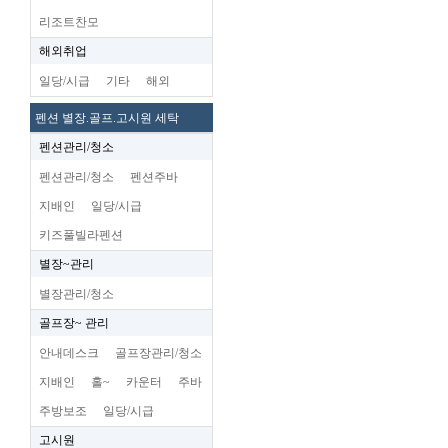
리조트찬모
해외취업
일당/시급
기타
해외
펜션 별장.골프.고시원 세탁
펜션관리/청소
펜션관리/청소
펜션주바
지배인
일당/시급
키즈풀빌라펜션
별장~관리
별장관리/청소
골프장~ 관리
안내데스크
골프장관리/청소
지배인
홀~
카운터
주바
주방보조
일당/시급
고시원