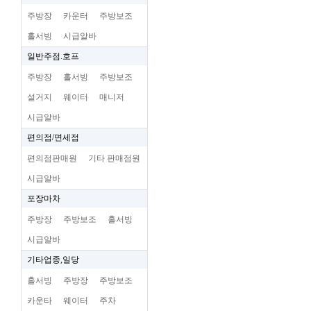
주방장
카운터
주방보조
홀서빙
시급알바
일반주점.호프
주방장
홀서빙
주방보조
설거지
웨이터
매니저
시급알바
편의점/면세점
편의점판매원
기타 판매점원
시급알바
포장마차
주방장
주방보조
홀서빙
시급알바
기타업종,일당
홀서빙
주방장
주방보조
카운타
웨이터
주차