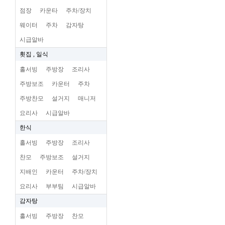
점장
카운타
주차/장치
웨이터
주차
감자탕
시급알바
횟집 , 일식
홀서빙
주방장
조리사
주방보조
카운터
주차
주방찬모
설거지
매니저
요리사
시급알바
한식
홀서빙
주방장
조리사
찬모
주방보조
설거지
지배인
카운터
주차/장치
요리사
부부팀
시급알바
감자탕
홀서빙
주방장
찬모