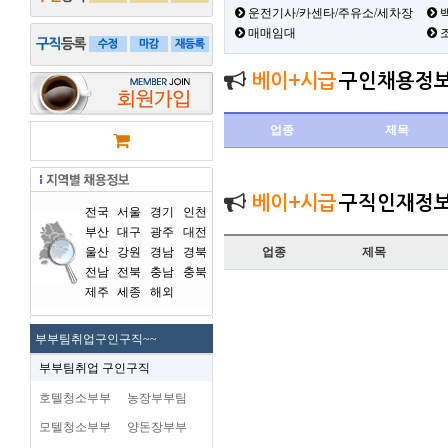
운전기사/카센타/주유소/세차장
백
매매임대
베이+시급
구인채용정
업종
제목
베이+시급
구직인재정
전국
서울
경기
인천
부산
대구
광주
대전
울산
강원
경남
경북
업종
제목
전남
전북
충남
충북
제주
세종
해외
부부팀취업구인구직~~
부부팀취업 구인구직
호텔청소부부
농장부부팀
모텔청소부부
양돈장부부