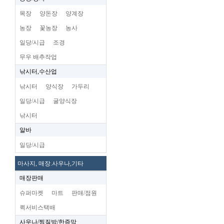
목장
양돈장
양계장
농장
꽃농장
농사
일당/시급
조경
무우 배추작업
낚시터,수산업
낚시터
양식장
가두리
일당/시급
굴양식장
낚시터
알바
일당/시급
마사지, 매장.사우나,기타
매장판매
슈퍼마켓
마트
판매/점원
퀵서비스택배
사우나/찜질방/한증막