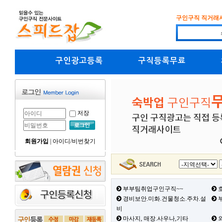
구인구직 직거래
구인광고등록
구직등록무료
저장
회원가입
|
아이디/비번찾기
부부팀취업구인구직~~
호
경비보안.미화.건물청소.주차.설
부
비
마사지, 매장.사우나,기타