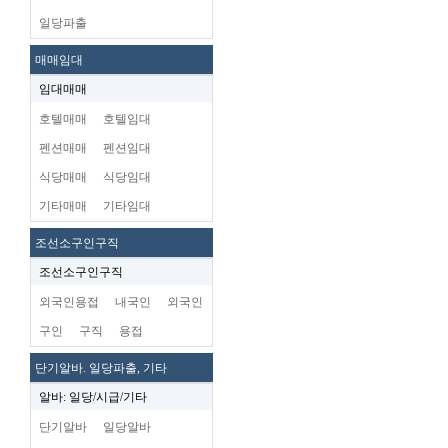
일당파출
매매임대
임대매매
호텔매매
호텔임대
펜션매매
펜션임대
식당매매
식당임대
기타매매
기타임대
조선소구인구직
조선소구인구직
외국인용접
내국인
외국인
구인
구직
용접
단기알바. 일당파출, 기타
알바: 일당/시급/기타
단기알바
일당알바