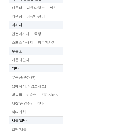
카운터
사우나청소
세신
기관장
사우나관리
마사지
건전마사지
족탕
스포츠마사지
피부마사지
주유소
카운터안내
기타
부동산(중개인)
잡메니저(직업소개소)
방송국보조출연
전단지배포
사찰(공양주)
기타
써니리치
시급/알바
일당/시급