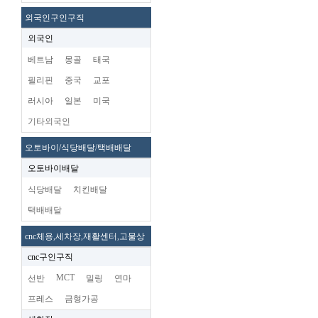
외국인구인구직
외국인
베트남
몽골
태국
필리핀
중국
교포
러시아
일본
미국
기타외국인
오토바이/식당배달/택배배달
오토바이배달
식당배달
치킨배달
택배배달
cnc체용,세차장,재활센터,고물상
cnc구인구직
MCT
선반
밀링
연마
프레스
금형가공