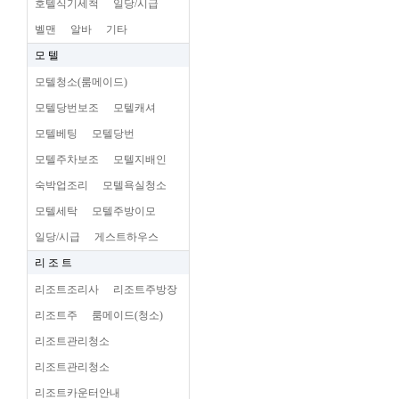
호텔식기세척
일당/시급
벨맨
알바
기타
모 텔
모텔청소(룸메이드)
모텔당번보조
모텔캐셔
모텔베팅
모텔당번
모텔주차보조
모텔지배인
숙박업조리
모텔욕실청소
모텔세탁
모텔주방이모
일당/시급
게스트하우스
리 조 트
리조트조리사
리조트주방장
리조트주
룸메이드(청소)
리조트관리청소
리조트관리청소
리조트카운터안내