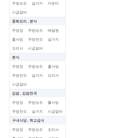
주방보조
설거지
카운터
시급알바
중화요리 , 분식
주방장
주방보조
배달원
홀서빙
주방찬모
설거지
요리사
시급알바
분식
주방장
주방보조
홀서빙
주방찬모
설거지
요리사
시급알바
김밥 , 김밥천국
주방장
주방보조
홀서빙
주방찬모
설거지
시급알바
구내식당 , 학교급식
주방장
주방보조
조리사