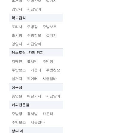
홀서빙
주방찬모
설거지
영양사
시급알바
학교급식
조리사
주방장
주방보조
홀서빙
주방찬모
설거지
영양사
시급알바
레스토랑 , 카페 커피
지배인
홀서빙
주방장
주방보조
카운터
주방찬모
설거지
웨이터
시급알바
정육점
종업원
배달기사
시급알바
커피전문점
주방장
홀서빙
카운터
주방보조
시급알바
빵/제과