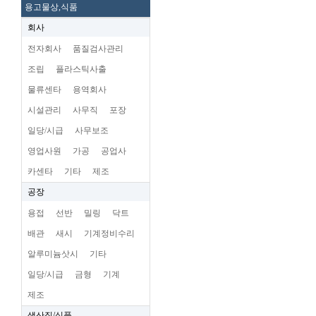
용고물상,식품
회사
전자회사
품질검사관리
조립
플라스틱사출
물류센타
용역회사
시설관리
사무직
포장
일당/시급
사무보조
영업사원
가공
공업사
카센타
기타
제조
공장
용접
선반
밀링
닥트
배관
새시
기계정비수리
알루미늄삿시
기타
일당/시급
금형
기계
제조
생산직/식품