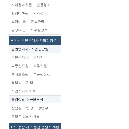
지하철미화원
건물청소
환경미화원
기계설비
일당/시급
건물관리
일당/시급
사무실청소
부동산 공인중개사/직업상담원
공인중개사 / 직업상담원
공인중개사
중개인
부동산직원
사무직원
중개보조원
부동산실장
경리원
기타
직업소개소파트
분양상담사/구인구직
상담원
팀장
영업부
홍보부/전단지배포
회사.공장.가구,용접.생산직.재활