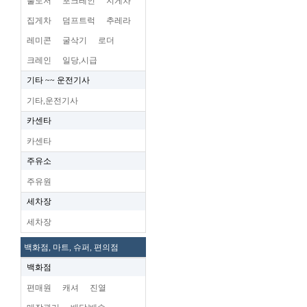
불도저
포크레인
지게차
집게차
덤프트럭
추레라
레미콘
굴삭기
로더
크레인
일당,시급
기타 ~~ 운전기사
기타,운전기사
카센타
카센타
주유소
주유원
세차장
세차장
백화점, 마트, 슈퍼, 편의점
백화점
편매원
캐셔
진열