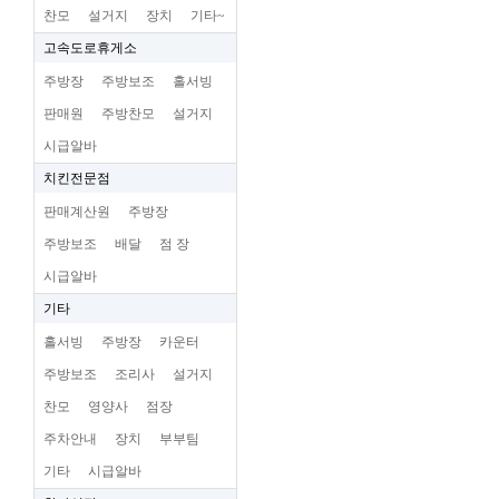
찬모
설거지
장치
기타~
고속도로휴게소
주방장
주방보조
홀서빙
판매원
주방찬모
설거지
시급알바
치킨전문점
판매계산원
주방장
주방보조
배달
점 장
시급알바
기타
홀서빙
주방장
카운터
주방보조
조리사
설거지
찬모
영양사
점장
주차안내
장치
부부팀
기타
시급알바