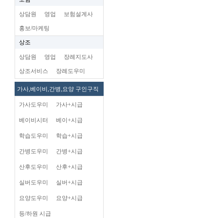
상담원
영업
보험설계사
홍보/마케팅
상조
상담원
영업
장례지도사
상조서비스
장례도우미
가사,베이비,간병,요양 구인구직
가사도우미
가사+시급
베이비시터
베이+시급
학습도우미
학습+시급
간병도우미
간병+시급
산후도우미
산후+시급
실버도우미
실버+시급
요양도우미
요양+시급
등/하원 시급