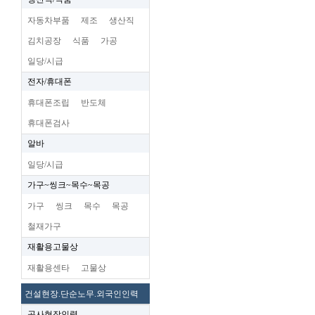
자동차부품
제조
생산직
김치공장
식품
가공
일당/시급
전자/휴대폰
휴대폰조립
반도체
휴대폰검사
알바
일당/시급
가구~씽크~목수~목공
가구
씽크
목수
목공
철재가구
재활용고물상
재활용센타
고물상
건설현장.단순노무.외국인인력
공사현장인력