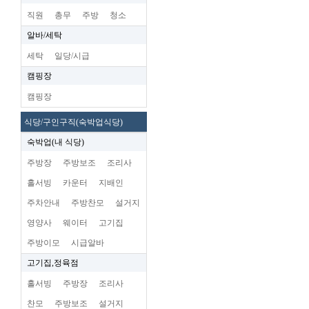
직원
총무
주방
청소
알바/세탁
세탁
일당/시급
캠핑장
캠핑장
식당/구인구직(숙박업식당)
숙박업(내 식당)
주방장
주방보조
조리사
홀서빙
카운터
지배인
주차안내
주방찬모
설거지
영양사
웨이터
고기집
주방이모
시급알바
고기집,정육점
홀서빙
주방장
조리사
찬모
주방보조
설거지