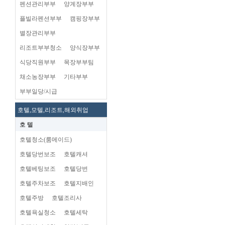
펜션관리부부
양계장부부
플빌라펜션부부
캠핑장부부
별장관리부부
리조트부부청소
양식장부부
식당직원부부
목장부부팀
채소농장부부
기타부부
부부일당/시급
호텔,모텔,리조트,해외취업
호 텔
호텔청소(룸메이드)
호텔당번보조
호텔캐셔
호텔베팅보조
호텔당번
호텔주차보조
호텔지배인
호텔주방
호텔조리사
호텔욕실청소
호텔세탁