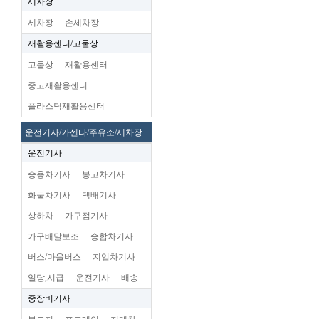
세차장
세차장
손세차장
재활용센터/고물상
고물상
재활용센터
중고재활용센터
플라스틱재활용센터
운전기사/카센타/주유소/세차장
운전기사
승용차기사
봉고차기사
화물차기사
택배기사
상하차
가구점기사
가구배달보조
승합차기사
버스/마을버스
지입차기사
일당,시급
운전기사
배송
중장비기사