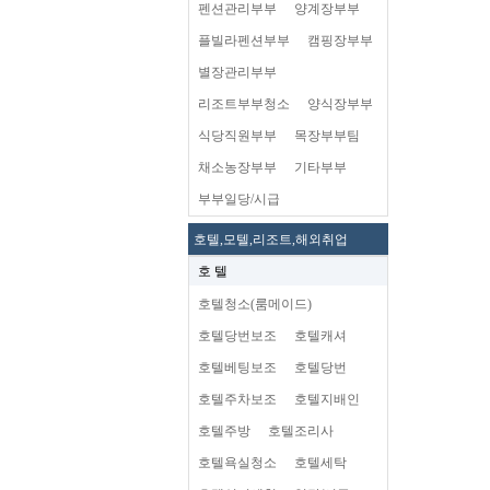
펜션관리부부
양계장부부
플빌라펜션부부
캠핑장부부
별장관리부부
리조트부부청소
양식장부부
식당직원부부
목장부부팀
채소농장부부
기타부부
부부일당/시급
호텔,모텔,리조트,해외취업
호 텔
호텔청소(룸메이드)
호텔당번보조
호텔캐셔
호텔베팅보조
호텔당번
호텔주차보조
호텔지배인
호텔주방
호텔조리사
호텔욕실청소
호텔세탁