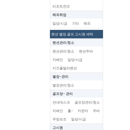
리조트찬모
해외취업
일당/시급
기타
해외
펜션 별장.골프.고시원 세탁
펜션관리/청소
펜션관리/청소
펜션주바
지배인
일당/시급
키즈풀빌라펜션
별장~관리
별장관리/청소
골프장~ 관리
안내데스크
골프장관리/청소
지배인
홀~
카운터
주바
주방보조
일당/시급
고시원