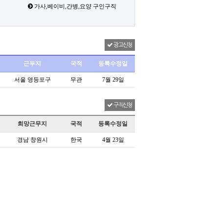
가사,베이비,간병,요양 구인구직
광고신청
근무지
국적
등록수정일
서울 영등포구
무관
7월 29일
구직신청
희망근무지
국적
등록수정일
경남 창원시
한국
4월 23일