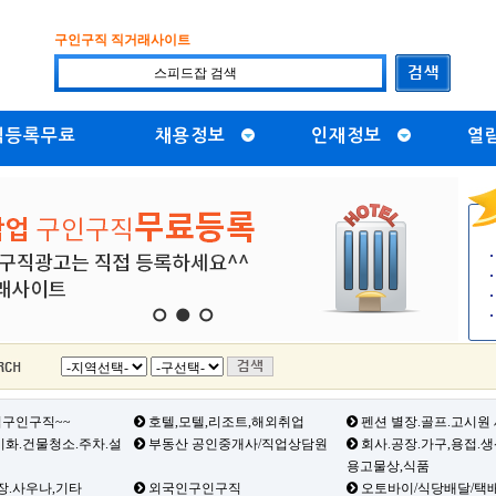
구인구직 직거래사이트
직등록무료
채용정보
인재정보
열
1
2
3
구인구직~~
호텔,모텔,리조트,해외취업
펜션 별장.골프.고시원
화.건물청소.주차.설
부동산 공인중개사/직업상담원
회사.공장.가구,용접.
용고물상,식품
장.사우나,기타
외국인구인구직
오토바이/식당배달/택