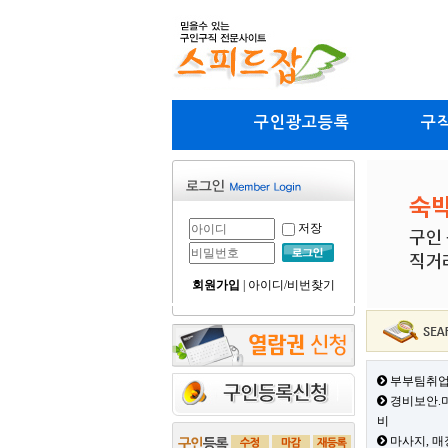
구인광고등록
구
저장
회원가입
|
아이디/비번찾기
부부팀취업
경비보안.미
비
마사지, 매