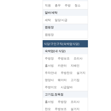
직원
총무
주방
청소
알바/세탁
세탁
일당/시급
캠핑장
캠핑장
식당/구인구직(숙박업식당)
숙박업(내 식당)
주방장
주방보조
조리사
홀서빙
카운터
지배인
주차안내
주방찬모
설거지
영양사
웨이터
고기집
주방이모
시급알바
고기집,정육점
홀서빙
주방장
조리사
찬모
주방보조
설거지