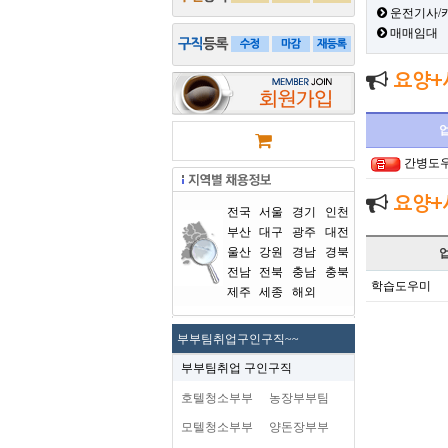
운전기사/
매매임대
요양+
간병도
요양+
전국
서울
경기
인천
부산
대구
광주
대전
울산
강원
경남
경북
전남
전북
충남
충북
학습도우미
제주
세종
해외
부부팀취업구인구직~~
부부팀취업 구인구직
호텔청소부부
농장부부팀
모텔청소부부
양돈장부부