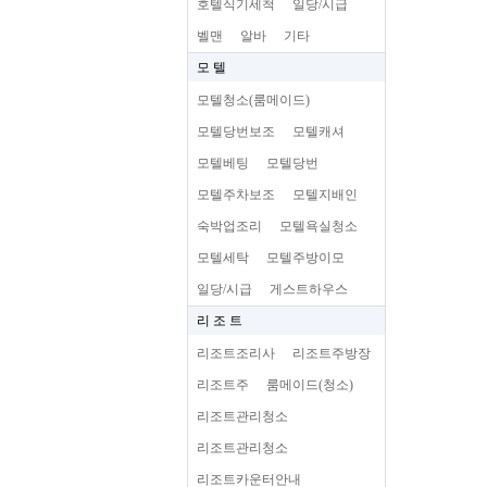
호텔식기세척
일당/시급
벨맨
알바
기타
모 텔
모텔청소(룸메이드)
모텔당번보조
모텔캐셔
모텔베팅
모텔당번
모텔주차보조
모텔지배인
숙박업조리
모텔욕실청소
모텔세탁
모텔주방이모
일당/시급
게스트하우스
리 조 트
리조트조리사
리조트주방장
리조트주
룸메이드(청소)
리조트관리청소
리조트관리청소
리조트카운터안내