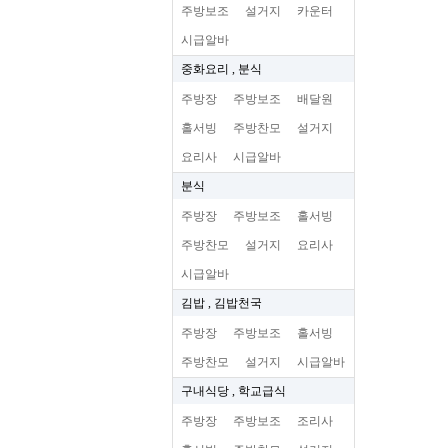
주방보조
설거지
카운터
시급알바
중화요리 , 분식
주방장
주방보조
배달원
홀서빙
주방찬모
설거지
요리사
시급알바
분식
주방장
주방보조
홀서빙
주방찬모
설거지
요리사
시급알바
김밥 , 김밥천국
주방장
주방보조
홀서빙
주방찬모
설거지
시급알바
구내식당 , 학교급식
주방장
주방보조
조리사