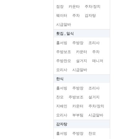
점장
카운타
주차/장치
웨이터
주차
감자탕
시급알바
횟집 , 일식
홀서빙
주방장
조리사
주방보조
카운터
주차
주방찬모
설거지
매니저
요리사
시급알바
한식
홀서빙
주방장
조리사
찬모
주방보조
설거지
지배인
카운터
주차/장치
요리사
부부팀
시급알바
감자탕
홀서빙
주방장
찬모