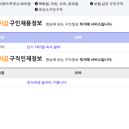
카센타/주유소/세차장
백화점, 마트, 슈퍼, 편의점
보험,상조 구인구직
조선소구인구직
시급
구인채용정보
한눈에 보는 구인정보
직거래 서비스입니다.
업종
제목
우미
단기 1박2일 숙식 알바
시급
구직인재정보
한눈에 보는 구직정보
직거래 서비스입니다.
업종
제목
숙식제공 일자리 구합니다