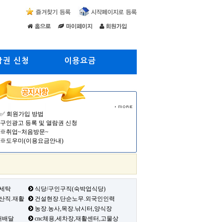
람권 신청
이용요금
✅ 회원가입 방법
구인광고 등록 및 열람권 신청
※취업~처음방문~
※도우미(이용요금안내)
 세탁
식당/구인구직(숙박업식당)
생산직.재활
건설현장.단순노무.외국인인력
농장.농사,목장.낚시터,양식장
배배달
cnc체용,세차장,재활센터,고물상